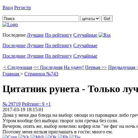
Вход
Регистр
Добавить цитату
Последние
Лучшие
По рейтингу
Случайные
Последние
Лучшие
По рейтингу
Случайные
Последние
Лучшие
По рейтингу
Случайные
< Следующая
<< Последняя
На удачу!
Первая >>
Предыдущая 
Главная
>
Страница №743
Цитатник рунета - Только лу
№ 29719
Рейтинг:
9
+1
2017-03-19 18:15:01
Дома у меня два блюда на выбор: овощи из пароварки либо греч
Утром вообще без выбора: творог или гречка без соли.
Вечером, опять же, выбор невелик: кефир или "не фиг на ночь н
Поэтому меня нельзя приглашать в гости: много ем.