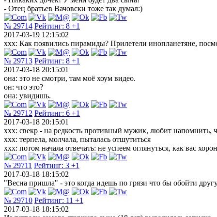
- Отец братьев Вачовски тоже так думал:)
№ 29714
Рейтинг:
8
+1
2017-03-19 12:15:02
xxx: Как появились пирамиды? Прилетели инопланетяне, посм
№ 29713
Рейтинг:
8
+1
2017-03-18 20:15:01
она: это не смотри, там моё хоум видео.
он: что это?
она: увидишь.
№ 29712
Рейтинг:
6
+1
2017-03-18 20:15:01
xxx: свекр - на редкость противный мужик, любит напомнить, ч
xxx: терпела, молчала, пыталась отшутиться
xxx: потом начала отвечать: не успеем оглянуться, как вас хоро
№ 29711
Рейтинг:
3
+1
2017-03-18 18:15:02
"Весна пришла" - это когда идешь по грязи что бы обойти другу
№ 29710
Рейтинг:
11
+1
2017-03-18 18:15:02