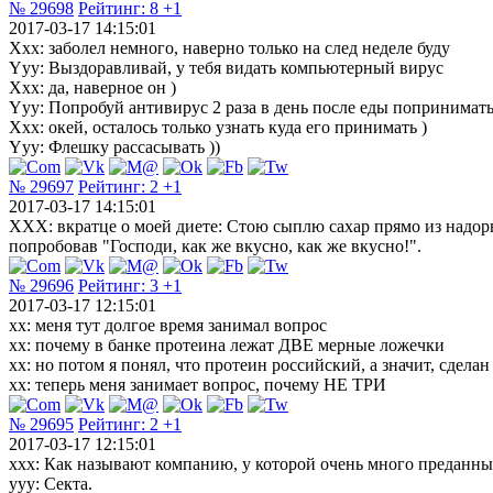
№ 29698
Рейтинг:
8
+1
2017-03-17 14:15:01
Xxx: заболел немного, наверно только на след неделе буду
Yyy: Выздоравливай, у тебя видать компьютерный вирус
Xxx: да, наверное он )
Yyy: Попробуй антивирус 2 раза в день после еды попринимат
Xxx: окей, осталось только узнать куда его принимать )
Yyy: Флешку рассасывать ))
№ 29697
Рейтинг:
2
+1
2017-03-17 14:15:01
XXX: вкратце о моей диете: Стою сыплю сахар прямо из надорв
попробовав "Господи, как же вкусно, как же вкусно!".
№ 29696
Рейтинг:
3
+1
2017-03-17 12:15:01
xx: меня тут долгое время занимал вопрос
xx: почему в банке протеина лежат ДВЕ мерные ложечки
xx: но потом я понял, что протеин российский, а значит, сделан
xx: теперь меня занимает вопрос, почему НЕ ТРИ
№ 29695
Рейтинг:
2
+1
2017-03-17 12:15:01
xxx: Как называют компанию, у которой очень много преданны
yyy: Cекта.