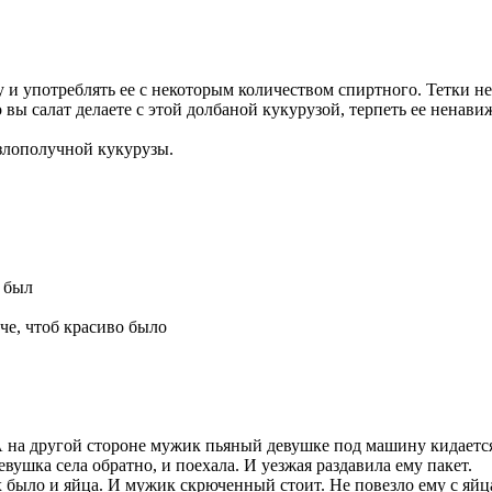
и употреблять ее с некоторым количеством спиртного. Тетки не
вы салат делаете с этой долбаной кукурузой, терпеть ее ненави
 злополучной кукурузы.
й был
че, чтоб красиво было
и. А на другой стороне мужик пьяный девушке под машину кидаетс
вушка села обратно, и поехала. И уезжая раздавила ему пакет.
х было и яйца. И мужик скрюченный стоит. Не повезло ему с яйц