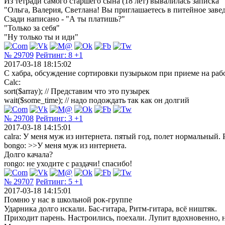
Из тетради самого старшего сына (18 лет) вывалилась записка
"Ольга, Валерия, Светлана! Вы приглашаетесь в питейное зав
Сзади написано - "А ты платишь?"
"Только за себя"
"Ну только ты и иди"
№ 29709
Рейтинг:
8
+1
2017-03-18 18:15:02
С хабра, обсуждение сортировки пузырьком при приеме на раб
Calc:
sort($array); // Представим что это пузырек
wait($some_time); // надо подождать так как он долгий
№ 29708
Рейтинг:
3
+1
2017-03-18 14:15:01
calra: У меня муж из интернета. пятый год, полет нормальный.
bongo: >>У меня муж из интернета.
Долго качала?
rongo: не уходите с раздачи! спасибо!
№ 29707
Рейтинг:
5
+1
2017-03-18 14:15:01
Помню у нас в школьной рок-группе
Ударника долго искали. Бас-гитара, Ритм-гитара, всё ништяк.
Приходит парень. Настроились, поехали. Лупит вдохновенно, но