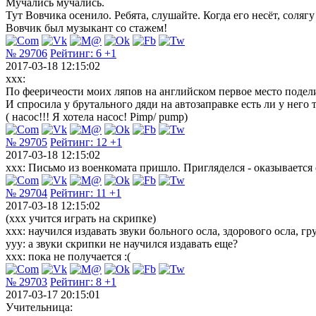
Мучались мучались.
Тут Вовчика осенило. Ребята, слушайте. Когда его несёт, солягу
Вовчик был музыкант со стажем!
№ 29706
Рейтинг:
6
+1
2017-03-18 12:15:02
xxx:
По фееричеости моих ляпов на английском первое место поделил
И спросила у брутального дяди на автозаправке есть ли у него 
( насос!!! Я хотела насос! Pimp/ pump)
№ 29705
Рейтинг:
12
+1
2017-03-18 12:15:02
xxx: Письмо из военкомата пришло. Пригляделся - оказывается
№ 29704
Рейтинг:
11
+1
2017-03-18 12:15:02
(ххх учится играть на скрипке)
ххх: научился издавать звуки больного осла, здорового осла, гру
ууу: а звуки скрипки не научился издавать еще?
ххх: пока не получается :(
№ 29703
Рейтинг:
8
+1
2017-03-17 20:15:01
Учительница: