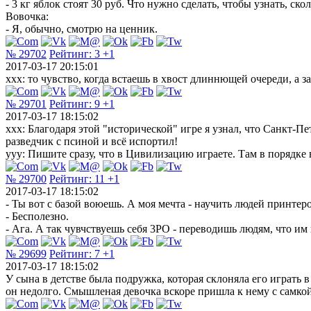
- 3 кг яблок стоят 30 руб. Что нужно сделать, чтобы узнать, скол
Вовочка:
- Я, обычно, смотрю на ценник.
№ 29702
Рейтинг:
3
+1
2017-03-17 20:15:01
ххх: то чувство, когда встаешь в хвост длиннющей очереди, а за
№ 29701
Рейтинг:
9
+1
2017-03-17 18:15:02
xxx: Благодаря этой "исторической" игре я узнал, что Санкт-П
разведчик с псиной и всё испортил!
yyy: Пишите сразу, что в Цивилизацию играете. Там в порядке 
№ 29700
Рейтинг:
11
+1
2017-03-17 18:15:02
- Ты вот с базой воюешь. А моя мечта - научить людей принтер
- Бесполезно.
- Ага. А так чувчствуешь себя 3PO - переводишь людям, что им
№ 29699
Рейтинг:
7
+1
2017-03-17 18:15:02
У сына в детстве была подружка, которая склоняла его играть
он недолго. Смышленая девочка вскоре пришла к нему с самкой