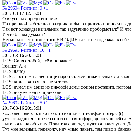
№ 29694
Рейтинг:
9
+1
2017-03-17 12:15:01
О вкусовых предпочтениях.
На прошлой работе по праздникам было принято приносить еду 
Так вот однажды начальник так задумчиво пробормотал:" И что 
И что бы вы думали?
Несколько лет после этого НИ ОДИН салат не содержал в себе
№ 29693
Рейтинг:
10
+1
2017-03-16 20:15:01
LOS: Соня с тобой, всё в порядке?
lroamer: Ага
LOS: найс)
LOS: а тот там на лестнице парой этажей ниже трешак с драко
LOS: вписываться чот не хотелось
LOS: думал им арию из пиковой дамы фоном поставить погром
LOS: но уже менты приехали
№ 29692
Рейтинг:
5
+1
2017-03-16 20:15:01
xxx: алкоголь зло. я вот как-то напился и телефон потерял(((
ууу: эт ладно. я вот вчера стола на светофоре, дорогу перейт
вытолкала на обочину. Пока толкались, у мужика пакет упал. Де
Тут мне зеленый, перехожу, иду мимо пакета, там пиво в банка