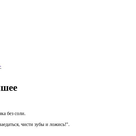
>
чшее
ка без соли.
аедаться, чисти зубы и ложись!".