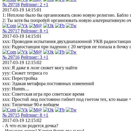
№ 29718
Рейтинг:
2
+1
2017-03-19 14:15:01
1: Неплохо было бы организовать свою новую религию. Бабло з
2: Ты хотя бы попробуй организовать новую альтернативную оч
№ 29717
Рейтинг:
8
+1
2017-03-19 14:15:01
xxx: Проводим испытания двухдиапазонной УКВ радиостанции 
xxx: Радиостанция при падении с 20 метров не попала в бочку 
№ 29716
Рейтинг:
3
+1
2017-03-19 12:15:02
xxx: Я даже в лоле сюжет могу найти
yyy: Сюжет тетриса го
xxx: Перестройка
xxx: Эдакая метафора постоянных изменений
yyy: Humm....
xxx: Советская игра про советское время
xxx: Простой люд постоянно гибнет под гнетом тех, кто выше
xxx: Типичные 90-е вобщем
№ 29715
Рейтинг:
8
+1
2017-03-19 12:15:02
- А что если родится дочка?
- Никаких дочек! У меня будет два сына!