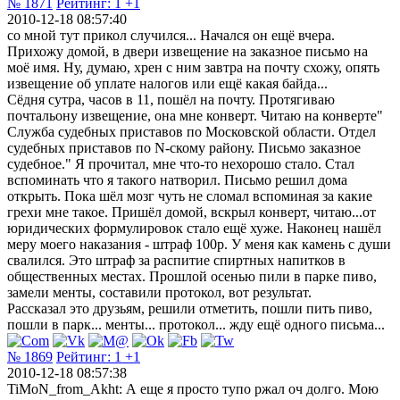
№ 1871
Рейтинг:
1
+1
2010-12-18 08:57:40
со мной тут прикол случился... Начался он ещё вчера.
Прихожу домой, в двери извещение на заказное письмо на
моё имя. Ну, думаю, хрен с ним завтра на почту схожу, опять
извещение об уплате налогов или ещё какая байда...
Сёдня сутра, часов в 11, пошёл на почту. Протягиваю
почтальону извещение, она мне конверт. Читаю на конверте"
Служба судебных приставов по Московской области. Отдел
судебных приставов по N-скому району. Письмо заказное
судебное." Я прочитал, мне что-то нехорошо стало. Стал
вспоминать что я такого натворил. Письмо решил дома
открыть. Пока шёл мозг чуть не сломал вспоминая за какие
грехи мне такое. Пришёл домой, вскрыл конверт, читаю...от
юридических формулировок стало ещё хуже. Наконец нашёл
меру моего наказания - штраф 100р. У меня как камень с души
свалился. Это штраф за распитие спиртных напитков в
общественных местах. Прошлой осенью пили в парке пиво,
замели менты, составили протокол, вот результат.
Рассказал это друзьям, решили отметить, пошли пить пиво,
пошли в парк... менты... протокол... жду ещё одного письма...
№ 1869
Рейтинг:
1
+1
2010-12-18 08:57:38
TiMoN_from_Akht: А еще я просто тупо ржал оч долго. Мою