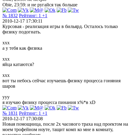
Obie, 23:59: и не ругайся так больше
№ 1832
Рейтинг:
1
+1
2010-12-17 17:30:11
Курсовая - реализация игры в бильярд. Осталось только
физику подогнать.
ххх
а у тебя как физика
ххх
яйца катаются?
ххх
вот ты небось сейчас изучаешь физику процесса гоняния
шаров
yyy
я изучаю физику процесса пинания х%*в xD
№ 1831
Рейтинг:
1
+1
2010-12-17 17:30:08
Новая помощница, после 2х часового траха над проектом на
моем трофейном ноуте, тащит комп ко мне в комнату,
радостно сообщая: