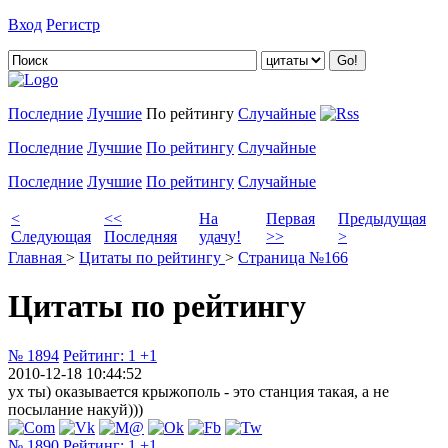
Вход
Регистр
Добавить цитату
Последние
Лучшие
По рейтингу
Случайные
Последние
Лучшие
По рейтингу
Случайные
Последние
Лучшие
По рейтингу
Случайные
<
<<
На
Первая
Предыдущая
Следующая
Последняя
удачу!
>>
>
Главная
>
Цитаты по рейтингу
>
Страница №166
Цитаты по рейтингу
№ 1894
Рейтинг:
1
+1
2010-12-18 10:44:52
ух ты) оказывается крыжополь - это станция такая, а не
посылание накуй)))
№ 1890
Рейтинг:
1
+1