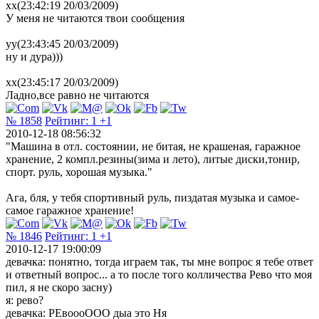
xx(23:42:19 20/03/2009)
У меня не читаются твои сообщения
yy(23:43:45 20/03/2009)
ну и дура)))
xx(23:45:17 20/03/2009)
Ладно,все равно не читаются
№ 1858
Рейтинг:
1
+1
2010-12-18 08:56:32
"Машина в отл. состоянии, не битая, не крашеная, гаражное
хранение, 2 компл.резины(зима и лето), литые диски,тонир,
спорт. руль, хорошая музыка."
Ага, бля, у тебя спортивный руль, пиздатая музыка и самое-
самое гаражное хранение!
№ 1846
Рейтинг:
1
+1
2010-12-17 19:00:09
девачка: понятно, тогда играем так, ты мне вопрос я тебе ответ
и ответный вопрос... а то после того колличества Рево что моя
пил, я не скоро засну)
я: рево?
девачка: РЕвоооООО дыа это Ня