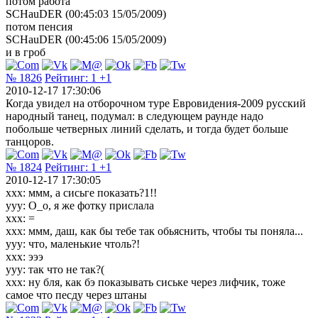
потом работа
SCHauDER (00:45:03 15/05/2009)
потом пенсия
SCHauDER (00:45:06 15/05/2009)
и в гроб
№ 1826
Рейтинг:
1
+1
2010-12-17 17:30:06
Когда увидел на отборочном туре Евровидения-2009 русский
народный танец, подумал: в следующем раунде надо
побольше четверных линий сделать, и тогда будет больше
танцоров.
№ 1824
Рейтинг:
1
+1
2010-12-17 17:30:05
xxx: ммм, а сисьге показать?1!!
ууу: О_о, я же фотку прислала
ххх: =
ххх: ммм, даш, как бы тебе так обьяснить, чтобы ты поняла...
ууу: что, маленькие чтоль?!
ххх: эээ
ууу: так что не так?(
ххх: ну бля, как бэ показывать сиське через лифчик, тоже
самое что песду через штаны