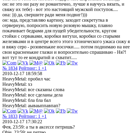
он: не это ни разу не романтично, лучше я научусь вязать, и
свяжу их тебе) - вот это настоящий мужской поступок....
она: ))) да, свершите ради меня подвиг!)))
он: мда, представляю картину, заходит сикретутка в
серверную, попросить новую розовую мышку, плавно
покачивает бедрами для пущей убедительности, кругом
стойки с серваками, коробки витухи, коробки со старыми
железяками и в центре всего этого хтонического ужаса сижу я
и вяжу серо - розовенькие носочки..... потом поднимаю на нее
свои красненькие глазки и вопросительно спрашиваю - Ня?!
вот тут то ее кондратий и схватит.....
№ 1834
Рейтинг:
1
+1
2010-12-17 18:59:58
HeavyMetal: пробил час
HeavyMetal: хз
HeavyMetal: все сказаны слова
HeavyMetal: все сделаны дела
HeavyMetal: бла бла бал
HeavyMetal: аываыппавпап?
№ 1833
Рейтинг:
1
+1
2010-12-17 17:30:22
Фея, 23:59: а ты в аксессе петришь?
Obie, 23:59: не петрю