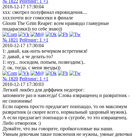
№ 1822
Рейтинг:
1
+1
2010-12-17 17:30:04
xxx: смотрел полуфинал евровидения....
xxx:почти все гомосеки в финале
Gloom The Grim Reaper: всем нравяццо гламурные
пидарасики)) по себе знаю))
№ 1821
Рейтинг:
1
+1
2010-12-17 17:30:04
1: давай, как-нить вечерком встретимся!
2: давай, а че делать-то?
1: нуу... посидим, попьем, позвездим:)..
2: ок, тогда, с меня звезды))
№ 1820
Рейтинг:
1
+1
2010-12-17 17:30:03
Легкий ликбез для деффачек недотрог:
запомните раз и навсегда! Слова извращенец и развратник -
не синонимы!
Если парень просто предлагает поипаццо, то он максимум
развратник (а скорее всего, нормальный здоровый мужик).
А если предлагает поипаццо в сугробе, то это извращенец.
Либо отморозок :)
Думайте, что вы говорите, пробкоголовые вы наши.
Умным девочкам такие пояснения не нужны, умные девочки