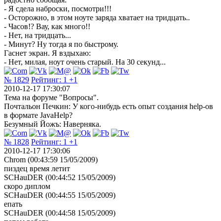
- Я сдела наброски, посмотри!!!
- Осторожно, в этом ноуте заряда хватает на тридцать..
- Часов!? Вау, как много!!
- Нет, на тридцать...
- Минут? Ну тогда я по быстрому.
Гаснет экран. Я вздыхаю:
- Нет, милая, ноут очень старый. На 30 секунд...
№ 1829
Рейтинг:
1
+1
2010-12-17 17:30:07
Тема на форуме "Вопросы".
Почтальон Печкин: У кого-нибудь есть опыт создания help-ов
в формате JavaHelp?
Безумный Йожъ: Наверняка.
№ 1828
Рейтинг:
1
+1
2010-12-17 17:30:06
Chrom (00:43:59 15/05/2009)
пиздец время летит
SCHauDER (00:44:52 15/05/2009)
скоро диплом
SCHauDER (00:44:55 15/05/2009)
епать
SCHauDER (00:44:58 15/05/2009)