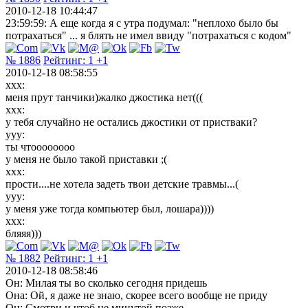
2010-12-18 10:44:47
23:59:59: А еще когда я с утра подумал: "неплохо было бы
потрахаться" ... я блять не имел ввиду "потрахаться с кодом"
№ 1886
Рейтинг:
1
+1
2010-12-18 08:58:55
xxx:
меня прут танчики)жалко джостика нет(((
xxx:
у тебя случайно не остались джостики от пристваки?
yyy:
ты чтоооооооо
у меня не было такой приставки ;(
xxx:
прости....не хотела задеть твои детские травмы...(
yyy:
у меня уже тогда компьютер был, лошара))))
xxx:
бляяя)))
№ 1882
Рейтинг:
1
+1
2010-12-18 08:58:46
Он: Милая ты во сколько сегодня придешь
Она: Ой, я даже не знаю, скорее всего вообще не приду
Он: Смотри и чтоб не минутой позже