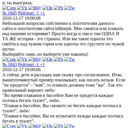
я: ты выиграла.
№ 1845
Рейтинг:
1
+1
2010-12-17 19:00:08
Небольшой вопросик собственно к посетителям данного
сайта и посетителям сайта killmepls. Мне смеятся или плакать
над вашими историями? Просто когда и там и там ОДНА И
ТА ЖЕ история - это странно. Или вы такие идиоты что
смеётесь над чужим горем или идиоты что грустите по чужой
шутке.
Выбирайте сами, но выберете уже наконец!
№ 1843
Рейтинг:
1
+1
2010-12-17 19:00:06
А сейчас дети я расскажу вам сказку про согласование. Итак,
вышеупомянутый пример показывает, как писать нельзя. Если
"не придется" - "вам", то плавать должны тоже "вы". Так что
правильный вариант либо:
"Во время плавания в бассейне Вам не придется каждые
полчаса бегать туалет", либо:
"Плавая в бассейне, Вы сможете не бегать каждые полчаса в
туалет", либо:
"Плавая в бассейне, Вы не испытаете нужды каждые полчаса
бегать в туалет".