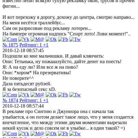
известно лепят всякую тупую рекламку окон, трусов и прочей
фигни...
И вот перехожу я дорогу, дохожу до центра, смотрю направо...
На меня несётся траллейбус...
Сам он разрисован под рекламу лотереи...
На бампере огромная надпись "Спорт лото! Лови момент!"..
№ 1875
Рейтинг:
1
+1
2010-12-18 08:57:45
Подошли ко мне мальчишки. И давай клянчить:
Они: Тетьнька, ну пожааалуйсто, дайте денег на поесть!
Я: А на еду ли? Или все ж на пиво?
Они: *хором* На презервативы!
Не поверите^^
Дала пятьдесят рублей.
Я за безопасный секс xD.
№ 1874
Рейтинг:
1
+1
2010-12-18 08:57:44
В рекламе про Синтию и Джуниора она с начала так
улыбается, а он потом делает такое лицо, что у меня создается
впечатление, что между этими двумя моментами вырезали
некий кусок и дело совсем не в улыбке... я один такой? =)