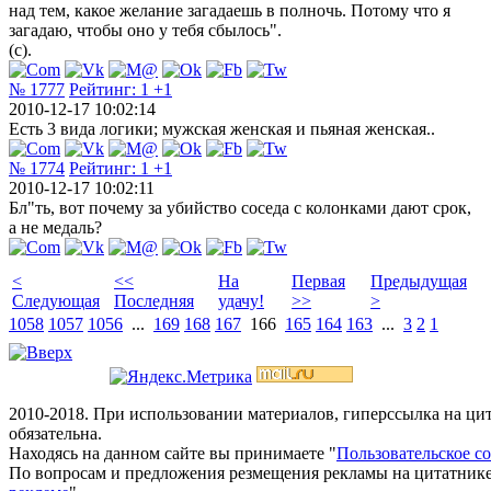
над тем, какое желание загадаешь в полночь. Потому что я
загадаю, чтобы оно у тебя сбылось".
(с).
№ 1777
Рейтинг:
1
+1
2010-12-17 10:02:14
Есть 3 вида логики; мужская женская и пьяная женская..
№ 1774
Рейтинг:
1
+1
2010-12-17 10:02:11
Бл"ть, вот почему за убийство соседа с колонками дают срок,
а не медаль?
<
<<
На
Первая
Предыдущая
Следующая
Последняя
удачу!
>>
>
1058
1057
1056
...
169
168
167
166
165
164
163
...
3
2
1
2010-2018. При использовании материалов, гиперссылка на ц
обязательна.
Находясь на данном сайте вы принимаете "
Пользовательское с
По вопросам и предложения резмещения рекламы на цитатнике