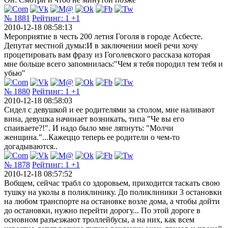
№ 1881
Рейтинг:
1
+1
2010-12-18 08:58:13
Мероприятие в честь 200 летия Гоголя в городе Асбесте.
Депутат местной думы:И в заключении моей речи хочу
процетировать вам фразу из Гоголевского рассказа которая
мне больше всего запомнилась:"Чем я тебя породил тем тебя и
убью"
№ 1880
Рейтинг:
1
+1
2010-12-18 08:58:03
Сидел с девушкой и ее родителями за столом, мне наливают
вина, девушка начинает возникать, типа "Че вы его
спаиваете?!". И надо было мне ляпнуть: "Молчи
женщина."...Кажеццо теперь ее родители о чем-то
догадываются..
№ 1878
Рейтинг:
1
+1
2010-12-18 08:57:52
Вобщем, сейчас трабл со здоровьем, приходится таскать свою
тушку на уколы в поликлинику. До поликлиники 3 остановки
на любом транспорте на остановке возле дома, а чтобы дойти
до остановки, нужно перейти дорогу... По этой дороге в
основном разъезжают троллейбусы, а на них, как всем