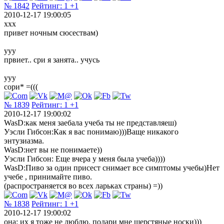
№ 1842
Рейтинг:
1
+1
2010-12-17 19:00:05
xxx
привет ночным сюсествам)
yyy
првиет.. сри я занята.. учусь
yyy
сори* =(((
№ 1839
Рейтинг:
1
+1
2010-12-17 19:00:02
WasD:как меня заебала учеба ты не представляеш)
Уэсли Гибсон:Как я вас понимаю)))Ваще никакого
энтузиазма.
WasD:нет вы не понимаете))
Уэсли Гибсон: Еще вчера у меня была учеба))))
WasD:Пиво за один присест снимает все симптомы учебы)Нет
учебе , принимайте пиво.
(распространяется во всех ларьках страны) =))
№ 1838
Рейтинг:
1
+1
2010-12-17 19:00:02
она: их я тоже не люблю. подари мне шерстяные носки)))