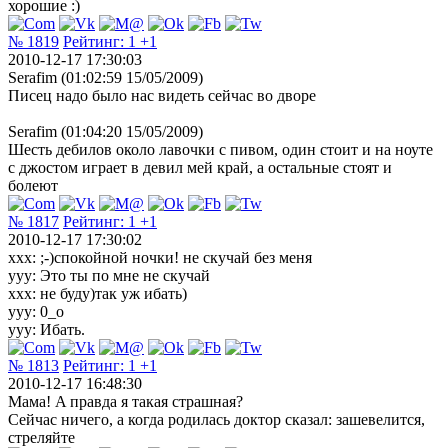
хорошие :)
№ 1819
Рейтинг:
1
+1
2010-12-17 17:30:03
Serafim (01:02:59 15/05/2009)
Писец надо было нас видеть сейчас во дворе
Serafim (01:04:20 15/05/2009)
Шесть дебилов около лавочки с пивом, один стоит и на ноуте
с джостом играет в девил мей край, а остальные стоят и
болеют
№ 1817
Рейтинг:
1
+1
2010-12-17 17:30:02
xxx: ;-)спокойной ночки! не скучай без меня
yyy: Это ты по мне не скучай
xxx: не буду)так уж ибать)
yyy: 0_о
yyy: Ибать.
№ 1813
Рейтинг:
1
+1
2010-12-17 16:48:30
Мама! A правда я такая страшная?
Сейчас ничего, а когда родилась доктор сказал: зашевелится,
стреляйте