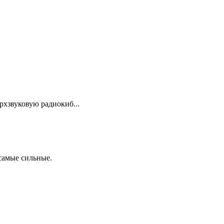
ерхзвуковую радиокиб...
 самые сильные.