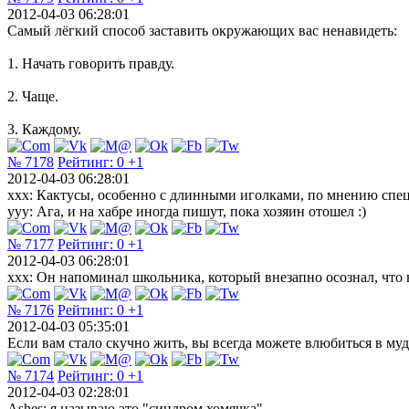
2012-04-03 06:28:01
Самый лёгкий способ заставить окружающих вас ненавидеть:
1. Начать говорить правду.
2. Чаще.
3. Каждому.
№ 7178
Рейтинг:
0
+1
2012-04-03 06:28:01
xxx: Кактусы, особенно с длинными иголками, по мнению спец
yyy: Ага, и на хабре иногда пишут, пока хозяин отошел :)
№ 7177
Рейтинг:
0
+1
2012-04-03 06:28:01
xxx: Он напоминал школьника, который внезапно осознал, что в
№ 7176
Рейтинг:
0
+1
2012-04-03 05:35:01
Если вам стало скучно жить, вы всегда можете влюбиться в муд
№ 7174
Рейтинг:
0
+1
2012-04-03 02:28:01
Ashes: я называю это "синдром хомячка"