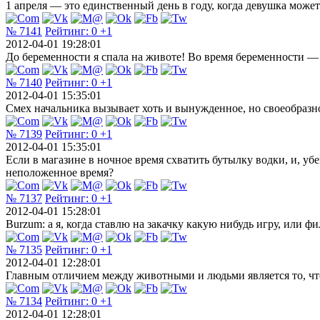
1 апреля — это единственный день в году, когда девушка може
№ 7141
Рейтинг:
0
+1
2012-04-01 19:28:01
До беременности я спала на животе! Во время беременности — 
№ 7140
Рейтинг:
0
+1
2012-04-01 15:35:01
Смех начальника вызывает хоть и вынужденное, но своеобразно
№ 7139
Рейтинг:
0
+1
2012-04-01 15:35:01
Если в магазине в ночное время схватить бутылку водки, и, убег
неположенное время?
№ 7137
Рейтинг:
0
+1
2012-04-01 15:28:01
Burzum: а я, когда ставлю на закачку какую нибудь игру, или ф
№ 7135
Рейтинг:
0
+1
2012-04-01 12:28:01
Главным отличием между животными и людьми является то, что 
№ 7134
Рейтинг:
0
+1
2012-04-01 12:28:01