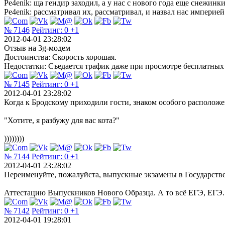
Pe4enik: ща гендир заходил, а у нас с нового года еще снежинк
Pe4enik: рассматривал их, рассматривал, и назвал нас империей 
№ 7146
Рейтинг:
0
+1
2012-04-01 23:28:02
Отзыв на 3g-модем
Достоинства: Скорость хорошая.
Недостатки: Съедается трафик даже при просмотре бесплатных
№ 7145
Рейтинг:
0
+1
2012-04-01 23:28:02
Когда к Бродскому приходили гости, знаком особого располож
"Хотите, я разбужу для вас кота?"
))))))))
№ 7144
Рейтинг:
0
+1
2012-04-01 23:28:02
Переименуйте, пожалуйста, выпускные экзамены в Государст
Аттестацию Выпускников Нового Образца. А то всё ЕГЭ, ЕГЭ..
№ 7142
Рейтинг:
0
+1
2012-04-01 19:28:01