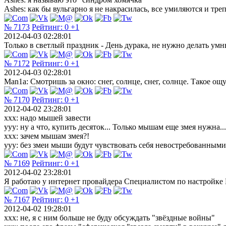
Ashes: как бы вульгарно я не накрасилась, все умиляются и тре
№ 7173
Рейтинг:
0
+1
2012-04-03 02:28:01
Только в светлый праздник - День дурака, не нужно делать умн
№ 7172
Рейтинг:
0
+1
2012-04-03 02:28:01
Man1a: Смотришь за окно: снег, солнце, снег, солнце. Такое о
№ 7170
Рейтинг:
0
+1
2012-04-02 23:28:01
ххх: надо мышей завести
ууу: ну а что, купить десяток... Только мышам еще змея нужна...
ххх: зачем мышам змея?!
ууу: без змеи мыши будут чувствовать себя невостребованными
№ 7169
Рейтинг:
0
+1
2012-04-02 23:28:01
Я работаю у интернет провайдера Специалистом по настройке ПК,
№ 7167
Рейтинг:
0
+1
2012-04-02 19:28:01
ххх: не, я с ним больше не буду обсуждать "звёздные войны"