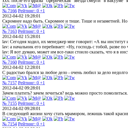
ххх: после его фразы "сферическая "звезда смерти" в вакууме" я
№ 7166
Рейтинг:
0
+1
2012-04-02 19:28:01
Скромнее надо быть. Скромнее и тише. Тише и незаметней. Но н
№ 7163
Рейтинг:
0
+1
2012-04-02 15:28:01
lav: Сегодня ходил, их менеджер мне говорит: «А вы институт и
lav: а начальник его перебивает: «Ну, господь с тобой, разве п
lav: Я вот думаю, может им все-таки стоило сказать, что я в ин
№ 7160
Рейтинг:
0
+1
2012-04-02 12:28:01
С радостью брался за любое дело - очень любил за дело недолго
№ 7157
Рейтинг:
0
+1
2012-04-02 09:28:01
Зачем платить? зачем лечиться? ведь можно просто помолиться..
№ 7155
Рейтинг:
0
+1
2012-04-02 09:28:01
В следующей жизни хочу стать мрамором, лежишь такой красив
№ 7154
Рейтинг:
0
+1