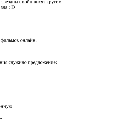
и звездных войн висят кругом
зла :-D
 фильмов онлайн.
ения служило предложение:
венную
.