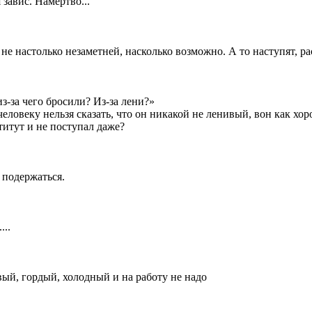
 завис. Намертво...
е настолько незаметней, насколько возможно. А то наступят, ра
з-за чего бросили? Из-за лени?»
о человеку нельзя сказать, что он никакой не ленивый, вон как х
ститут и не поступал даже?
 подержаться.
...
ый, гордый, холодный и на работу не надо