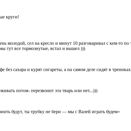
ные круги!
рень молодой, сел на кресло и минут 10 разговаривал с кем-то п
 мы тут все тормознутые, встал и вышел )))
 без сахара и курят сигареты, а на самом деле сидят в трениках 
ивать потом- перезвонит эта тварь или нет...)))
ить будут, ты трубку не бери — мы с Валей играть будем»