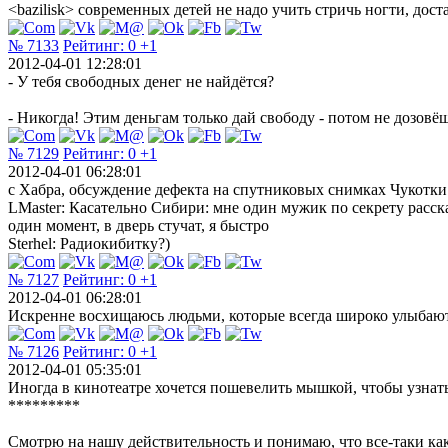
<bazilisk> современных детей не надо учить стричь ногти, дос
№ 7133
Рейтинг:
0
+1
2012-04-01 12:28:01
- У тебя свободных денег не найдётся?
- Никогда! Этим деньгам только дай свободу - потом не дозовёш
№ 7129
Рейтинг:
0
+1
2012-04-01 06:28:01
с Хабра, обсуждение дефекта на спутниковых снимках Чукотки
LMaster: Касательно Сибири: мне один мужик по секрету расска
один момент, в дверь стучат, я быстро
Sterhel: Радиокибитку?)
№ 7127
Рейтинг:
0
+1
2012-04-01 06:28:01
Искренне восхищаюсь людьми, которые всегда широко улыбаются
№ 7126
Рейтинг:
0
+1
2012-04-01 05:35:01
Иногда в кинотеатре хочется пошевелить мышкой, чтобы узнать,
*********
Смотрю на нашу действительность и понимаю, что все-таки ка