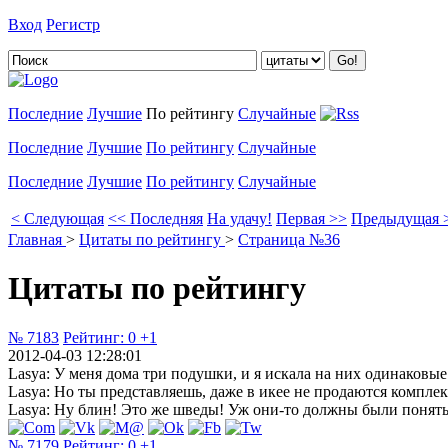
Вход
Регистр
Добавить цитату
Последние
Лучшие
По рейтингу
Случайные
Последние
Лучшие
По рейтингу
Случайные
Последние
Лучшие
По рейтингу
Случайные
< Следующая
<< Последняя
На удачу!
Первая >>
Предыдущая 
Главная
>
Цитаты по рейтингу
>
Страница №36
Цитаты по рейтингу
№ 7183
Рейтинг:
0
+1
2012-04-03 12:28:01
Lasya: У меня дома три подушки, и я искала на них одинаковые
Lasya: Но ты представляешь, даже в икее не продаются комплек
Lasya: Ну блин! Это же шведы! Уж они-то должны были понят
№ 7179
Рейтинг:
0
+1