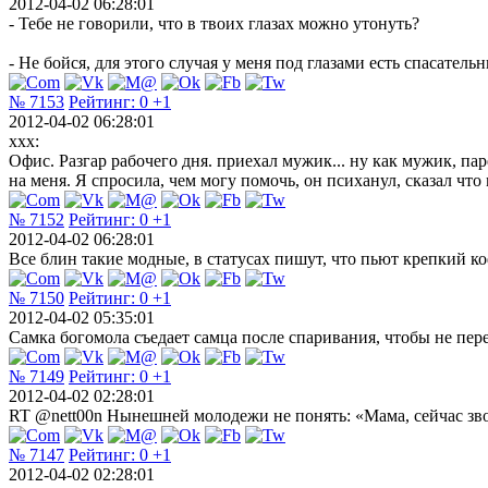
2012-04-02 06:28:01
- Тебе не говорили, что в твоих глазах можно утонуть?
- Не бойся, для этого случая у меня под глазами есть спасатель
№ 7153
Рейтинг:
0
+1
2012-04-02 06:28:01
xxx:
Офис. Разгар рабочего дня. приехал мужик... ну как мужик, па
на меня. Я спросила, чем могу помочь, он психанул, сказал что
№ 7152
Рейтинг:
0
+1
2012-04-02 06:28:01
Все блин такие модные, в статусах пишут, что пьют крепкий кофе
№ 7150
Рейтинг:
0
+1
2012-04-02 05:35:01
Самка богомола съедает самца после спаривания, чтобы не переж
№ 7149
Рейтинг:
0
+1
2012-04-02 02:28:01
RT @nett00n Нынешней молодежи не понять: «Мама, сейчас звон
№ 7147
Рейтинг:
0
+1
2012-04-02 02:28:01