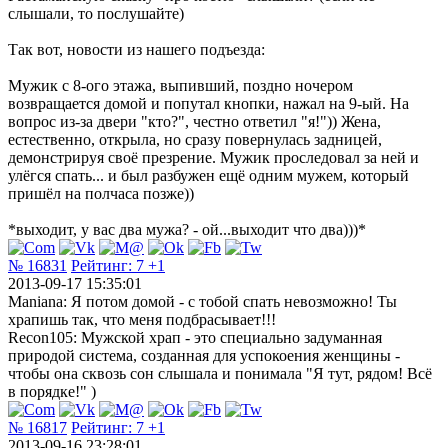
слышали, то послушайте)
Так вот, новости из нашего подъезда:
Мужик с 8-ого этажа, выпивший, поздно ночером
возвращается домой и попутал кнопки, нажал на 9-ый. На
вопрос из-за двери "кто?", честно ответил "я!")) Жена,
естественно, открыла, но сразу повернулась задницей,
демонстрируя своё презрение. Мужик проследовал за ней и
улёгся спать... и был разбужен ещё одним мужем, который
пришёл на полчаса позже))
*выходит, у вас два мужа? - ой...выходит что два)))*
№ 16831
Рейтинг:
7
+1
2013-09-17 15:35:01
Maniana: Я потом домой - с тобой спать невозможно! Ты
храпишь так, что меня подбрасывает!!!
Recon105: Мужской храп - это специально задуманная
природой система, созданная для успокоения женщины -
чтобы она сквозь сон слышала и понимала "Я тут, рядом! Всё
в порядке!" )
№ 16817
Рейтинг:
7
+1
2013-09-16 23:28:01