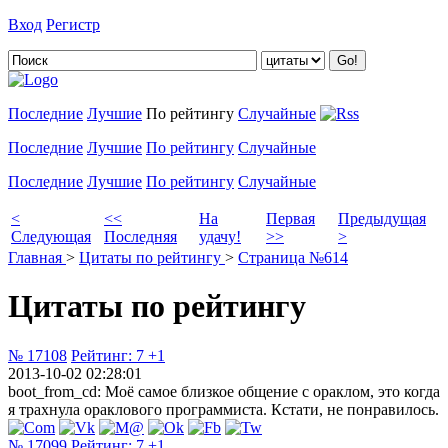
Вход
Регистр
Добавить цитату
Последние
Лучшие
По рейтингу
Случайные
Последние
Лучшие
По рейтингу
Случайные
Последние
Лучшие
По рейтингу
Случайные
<
<<
На
Первая
Предыдущая
Следующая
Последняя
удачу!
>>
>
Главная
>
Цитаты по рейтингу
>
Страница №614
Цитаты по рейтингу
№ 17108
Рейтинг:
7
+1
2013-10-02 02:28:01
boot_from_cd: Моё самое близкое общение с ораклом, это когда
я трахнула ораклового программиста. Кстати, не понравилось.
№ 17099
Рейтинг:
7
+1