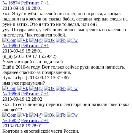
№ 16874
Рейтинг:
7
+1
2013-09-19 19:28:01
xxx: Я тут врубил клеевой пистолет, он нагрелся, а когда я
надавил на крючок он сказал бабах, оставил черные следы на
руке и затих. Это я что-то не то делал, или он?
yyy: Поздравляю, у тебя получилось выстрелить из клеевого
пистолета. Чак гордится тобой.
№ 16869
Рейтинг:
7
+1
2013-09-19 15:28:01
(ii_ii) (2013-09-17 15:29:42):
У меня второй сын родился :)
Ещё в 2010-м году. Вот только сейчас руки дошли написать.
Заранее спасибо за поздравления.
ЧупакаЪра (2013-09-17 15:31:06):
имя уже придумали?
№ 16866
Рейтинг:
7
+1
2013-09-19 12:28:02
xxx: То есть линейку первого сентября они назвали "выставка
овощей"?
№ 16852
Рейтинг:
7
+1
2013-09-18 19:28:01
Контора в европейской части России.