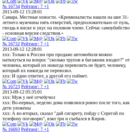
№ 16734
Рейтинг:
7
+1
2013-09-12 15:28:01
Самара. Местные новости. «Криминалисты нашли на шее 31-
летнего мужчины пять отверстий, предположительно от пуль,
гвоздь в виске и укус на половом члене. Сейчас самоубийство
- основная версия следствия.»
№ 16732
Рейтинг:
7
+1
2013-09-12 12:28:01
xxx: Только в России при продаже автомобиля можно
наткнуться на вопрос "сколько трупов в багажник входит?" от
человека, который их никогда перевозить не будет, человеку,
который их никогда не перевозил.
xxx: И один ответит, а другой его поймет.
№ 16723
Рейтинг:
7
+1
2013-09-12 05:35:01
xxx: Муж у неё отчебучил
xxx: Во-первых, неделю дома появлялся ровно после того, как
дети уложены
xxx: А во-вторых, сказал "дай сигарету, пойду с Серегой по
телефону поговорю", взял три и съебался в Киров.
№ 16693
Рейтинг:
7
+1