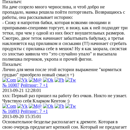
Пихалыч:
На даче созрело много чернослива, и чтоб добро не
пропадало, мамка решила пойти поторговать. Возвращаюсь с
работы, она рассказывает историю:
- Сижу я напротив бабки, которая всякими овощами и
приправами-специями торгует, и вижу, как к ней подходят три
тетки, при чем у одной из них бюст внушительных размеров.
Смотрю, двое теток начинают забалтывать бабульку, а третья
наклоняется над прилавком и сиськами (!!!) начинает сгребать
продукты с прилавка себе в мешок! Ну я как заорала, сисястая
со злостью заявила что "это случайно упало" и высыпала
полмешка перчиков, укропа и прочей фигни.
Пихалыч:
Лично для меня после этой истории выражение "кормиться
грудью" приобрело новый смысл =)
№ 16907
Рейтинг:
7
+1
2013-09-21 12:28:01
xxx: Первый раз пришел на работу без очков. Никто не узнает.
Чувствую себя Кларком Кентом :)
№ 16893
Рейтинг:
7
+1
2013-09-20 15:35:01
Основательное безделье располагает к дремоте. Которая в
свою очередь предлагает крепкий сон. Который не предлагает