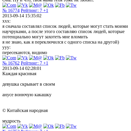
№ 16774
Рейтинг:
7
+1
2013-09-14 15:35:02
xxx:
я сначала составлял список людей, которые могут стать моими
научруками, а после этого составляю список людей, которые
потенциально могут захотеть мне вломить
я не знаю, как я переключился с одного списка на другой)
yyy:
пересекаются, видимо
№ 16762
Рейтинг:
7
+1
2013-09-14 02:28:01
Каждая красивая
девушка скрывает в своем
анусе вонючую какашку
© Китайская народная
мудрость