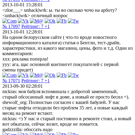
2013-10-01 15:28:01
<zloe___> unhack|wrk: ы. ты во сколько чочо на арботу?
<unhack|wrk> отличный вопрос
№ 17097
Рейтинг:
7
+1
2013-10-01 12:28:01
На одном белорусском сайте ( что-то вроде новостного
информационного каталога) статья о Бентли, тест-драйв,
характеристики, из какого магазина, цены, фото и т.д. Одни из
комментариев:
ххх: реклама поперла!
ууу: ага, щас основной контингет покупателей с первой
смены придет)
№ 17071
Рейтинг:
7
+1
2013-09-30 02:28:01
nickras: моя бабуля вспоминала с добротой замененный,
старый обсосанный лифт в доме, а новый ее просто бесил =).
shewolf_org: Полностью согласен с вашей бабулей. У нас
старые лифты отходили без проблем 35 лет, а новые каждый
месяц на ремонт встают.
nickras: =) У нас и старый постоянно в ремонте стоял, а новый
вот обкатали, сейчас возит, вроде не ломается.
gadzzzilla: обоссать надо