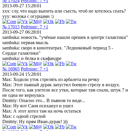
№ 17024
Рейтинг:
7
+1
2013-09-27 15:28:01
xxx: слу, что надо выпить или съесть, чтоб не хотелось спать?
yyy: молока с огурцами :)
№ 17015
Рейтинг:
7
+1
2013-09-27 06:28:01
sambuka: новость. "учёные нашли орешек в центре галактики"
sambuka: первая мысль
sambuka: скоро в кинотеатрах. "Ледниковый период 5 -
Сердце галактики"
sambuka: и белка в скафандре
№ 16965
Рейтинг:
7
+1
2013-09-24 15:28:01
Max: Ходили уток стрелять из арбалета на речку
Max: Этот пьяный дурак запустил боевую стрелу в воздух.
После того, как улетели все утки, которые там спали, штук 7 и
не одна не вернулась
Dmitriy: Опасно это... В пьяном то виде...
Max: Ну вот Саня психанул и ушел
Max: А этот хотел там на ночь остаться
Max: с одной стрелой
Dmitriy: Ну прям Иван-дурак! )))