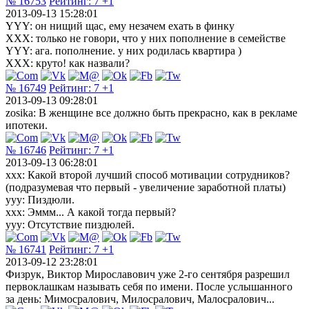
№ 16753
Рейтинг:
7
+1
2013-09-13 15:28:01
YYY: он нищий щас, ему незачем ехать в финку
XXX: только не говори, что у них пополнение в семействе
YYY: ага. пополнение. у них родилась квартира )
XXX: круто! как назвали?
№ 16749
Рейтинг:
7
+1
2013-09-13 09:28:01
zosika: В женщине все должно быть прекрасно, как в рекламе
ипотеки.
№ 16746
Рейтинг:
7
+1
2013-09-13 06:28:01
xxx: Какой второй лучший способ мотивации сотрудников?
(подразумевая что первый - увеличение заработной платы)
yyy: Пиздюли.
xxx: Эммм... А какой тогда первый?
yyy: Отсутствие пиздюлей.
№ 16741
Рейтинг:
7
+1
2013-09-12 23:28:01
Физрук, Виктор Мирославович уже 2-го сентября разрешил
первоклашкам называть себя по имени. После услышанного
за день: Мимосралович, Милосралович, Малосралович...