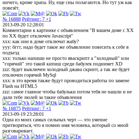
ничего, кроме храпа. Ну, еще сны полагаются. Но тут уж как
повезёт.
№ 16888
Рейтинг:
7
+1
2013-09-20 12:28:01
Комментарии к картинке с объявлением "В вашем доме с ХХ
по ХХ будет отключен Javascript"
xxx: как они в доме отключат жабу?
yyy: бггг, надо будет такое же объявление повесить к себе в
подъезд
xxx: только напиши не просто яваскрипт а "холодный" или
"горячий" это такой кипиш среди бабулек поднимет XD
zzz: будет выключен холодный джава скрипт, а так же будет
отключен горячий MySql
xxx: в это время также будут проводиться работы по замене
Flash на HTML5
zzz: самое главное чтобы бабульки потом тебя не нашли и не
дали тебе люлей за такие объявления
№ 16875
Рейтинг:
7
+1
2013-09-19 23:28:01
Одна из моих самых сильных черт — это умение
притворяться, что я помню имя человека, который со мной
разговаривает.