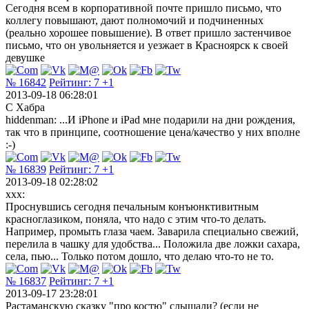
Сегодня всем в корпоративной почте пришло письмо, что
коллегу повышают, дают полномочий и подчиненных
(реально хорошее повышение). В ответ пришло застенчивое
письмо, что он увольняется и уезжает в Красноярск к своей
девушке
№ 16842
Рейтинг:
7
+1
2013-09-18 06:28:01
С Хабра
hiddenman: ...И iPhone и iPad мне подарили на дни рождения,
так что в принципе, соотношение цена/качество у них вполне
:-)
№ 16839
Рейтинг:
7
+1
2013-09-18 02:28:02
xxx:
Проснувшись сегодня печальным конъюнктивитным
красноглазиком, поняла, что надо с этим что-то делать.
Например, промыть глаза чаем. Заварила специально свежий,
перелила в чашку для удобства... Положила две ложки сахара,
села, пью... Только потом дошло, что делаю что-то не то.
№ 16837
Рейтинг:
7
+1
2013-09-17 23:28:01
Растаманскую сказку "про костю" слышали? (если не