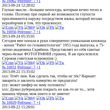
№ 16962
Рейтинг:
7
+1
2013-09-24 12:28:02
Глупые мысли - большие непоседы, которым вечно тесно в
голове. Поэтому при первой же возможности глупости
просачиваются наружу посредством языка, который весьма
неразборчив в том, что произносит.
№ 16956
Рейтинг:
7
+1
2013-09-24 05:35:01
Сегодня мне попала в руки совершенно уникальная книжица
- копия "Работ по гельминтологии" 1953 года выпуска, к 75-
летию академика Скрябина. Представляет из себя сшитые
черно-белые ФОТОГРАФИИ страниц. Я аж прослезился.
Суровая советская ксерокопия :)
№ 16931
Рейтинг:
7
+1
2013-09-22 15:35:02
xxx: Течёт люк. Как сделать так, чтобы не тёк? Вариант
заварить и заклеить намертво не предлагать!
yyy: может шифер на зиму положить?
xxx: Думал рубероидом покрыть но как-то не то... хотя
машина чёрная, мож никто и не заметит
№ 16929
Рейтинг:
7
+1
2013-09-22 15:28:01