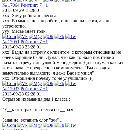
№ 17064
Рейтинг:
7
+1
2013-09-29 15:28:01
xxx: Хочу робота-пылесоса.
xxx: В смысле не как робота, и не как пылесоса, а как
устройство.
yyy: Месье знает толк.
№ 17051
Рейтинг:
7
+1
2013-09-28 23:28:01
ххх: Ездил на встречу с клиентом, с которым отношения не
очень хорошие были. Думал, что как-то надо позитивно
начать встречу с девушкой-менеджером. Долго думал как, а в
итоге начал с прекрасного комплимента: "Вы сегодня
замечательно выглядите, я даже Вас не узнал"
ххх: Отношения почему-то не улучшились (((
№ 17033
Рейтинг:
7
+1
2013-09-28 02:28:01
Отрывок из задания для 1 класса :
"Е__к от страха пытается съе__ться!"
Задание: вставить слог "жи" ...