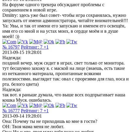
На форуме одного трекера обсуждают проблемы с
сохранением в новой игре.
Dmiitry: здесь уже был совет- чтобы игра сохранялась, нужно
запускать от имени администратора, читайте внимательней!!!
Ya: Увы, и так от имени его запускаю и именем его освещён,
имя его со мной и на устах моих, в сердце моём и в душе
моей! :))
№ 16797
Рейтинг:
7
+1
2013-09-15 19:28:01
Надежда:
поздний вечер. муж сидит в играх. свет только от монитора.
тут бесшумно захожу я. с маской на лице (знаешь, есть такие
из нетканного материала, пропитанные всякими
полезностями. выглядит так: овал с прорезями для глаз, носа и
рта. белого цвета)
Надежда:
так вот. я раньше думала, что выше всех подпрыгивает наша
кошка Муся. ошибалась.
№ 16777
Рейтинг:
7
+1
2013-09-14 19:28:01
Она: Почему ты не приходишь ко мне в гости?
ОН: Твоя мама меня не любит.
Она: Ну и что, твоя мама тебя тоже не любит.