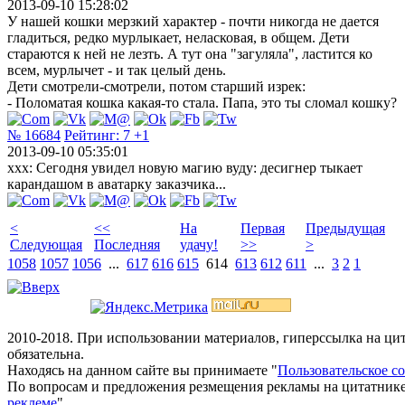
2013-09-10 15:28:02
У нашей кошки мерзкий характер - почти никогда не дается
гладиться, редко мурлыкает, неласковая, в общем. Дети
стараются к ней не лезть. А тут она "загуляла", ластится ко
всем, мурлычет - и так целый день.
Дети смотрели-смотрели, потом старший изрек:
- Поломатая кошка какая-то стала. Папа, это ты сломал кошку?
№ 16684
Рейтинг:
7
+1
2013-09-10 05:35:01
xxx: Сегодня увидел новую магию вуду: десигнер тыкает
карандашом в аватарку заказчика...
<
<<
На
Первая
Предыдущая
Следующая
Последняя
удачу!
>>
>
1058
1057
1056
...
617
616
615
614
613
612
611
...
3
2
1
2010-2018. При использовании материалов, гиперссылка на ц
обязательна.
Находясь на данном сайте вы принимаете "
Пользовательское с
По вопросам и предложения резмещения рекламы на цитатнике
реклеме
".