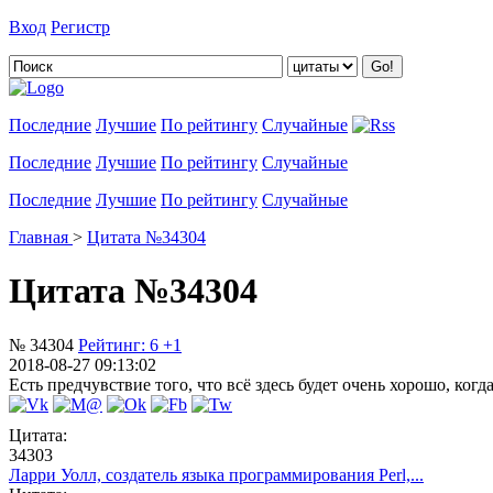
Вход
Регистр
Добавить цитату
Последние
Лучшие
По рейтингу
Случайные
Последние
Лучшие
По рейтингу
Случайные
Последние
Лучшие
По рейтингу
Случайные
Главная
>
Цитата №34304
Цитата №34304
№ 34304
Рейтинг:
6
+1
2018-08-27 09:13:02
Есть предчувствие того, что всё здесь будет очень хорошо, когд
Цитата:
34303
Ларри Уолл, создатель языка программирования Perl,...