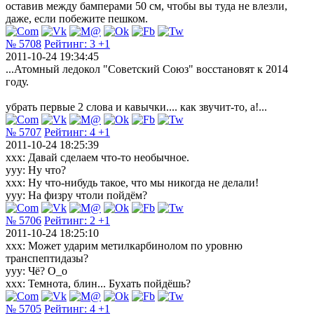
оставив между бамперами 50 см, чтобы вы туда не влезли,
даже, если побежите пешком.
№ 5708
Рейтинг:
3
+1
2011-10-24 19:34:45
...Атомный ледокол "Советский Союз" восстановят к 2014
году.
убрать первые 2 слова и кавычки.... как звучит-то, а!...
№ 5707
Рейтинг:
4
+1
2011-10-24 18:25:39
xxx: Давай сделаем что-то необычное.
yyy: Ну что?
xxx: Ну что-нибудь такое, что мы никогда не делали!
yyy: На физру чтоли пойдём?
№ 5706
Рейтинг:
2
+1
2011-10-24 18:25:10
xxx: Может ударим метилкарбинолом по уровню
транспептидазы?
yyy: Чё? О_о
xxx: Темнота, блин... Бухать пойдёшь?
№ 5705
Рейтинг:
4
+1