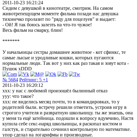
2011-10-23 16:21:24
Сидим с девушкой в кинотеатре, смотрим. На самом
животрепещущем моменте фильма позади нас девушка
тихонечко пролазит по "ряду для поцелуев" и выдает:
- Ой! Я так боюсь залезть на что-то чужое!
Весь фильм на смарку, блин!
*******
У начальницы сестры домашнее животное - кот сфинкс, те
самые лысые и уродливые кошки, которых пугаются
нормальные люди. Так вот у них как раз такая и зовут кота -
Пушок xDDD
№ 5684
Рейтинг:
5
+1
2011-10-23 16:20:12
ххх: у нас с любимой произошёл былинный отказ
ууу: что такое?
ххх: не виделись месяц почти, то в командировках, то у
родителей были. встречу решили отметить, устроив игру в
строгого учителя и развратную школьницу. ты же знаешь, она
у меня та ещё затейница. подошли к вопросу вдумчиво, Настя
купила себе секс-наряд школьницы, я раскопал костюм и
галстук, и старательно сочинил контрольную по математике.
упор сделал на логарифмы и производные.