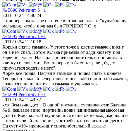
№ 5696
Рейтинг:
6
+1
2011-10-24 14:40:24
в пионерском лагере на стене в столовке плакат "кушай кашу
малышок, чтобы полным был ГОРШОК!" О_о
№ 5695
Рейтинг:
1
+1
2011-10-24 12:10:18
Хорьки спят в гамаках. У этого тоже в клетке гамачок висит,
он в нём спал. Потом Юлька привезла от дяди кювету, под
хорячий туалет. Насыпала в неё наполнитель и поставила в
клетку со словами: "Вот теперь у тебя есть туалет, будем
приучаться ходить в него".
Хорёк всё понял. Насрал в гамачок и пошёл спать в кювете.
Теперь он каждый вечер тащит в неё свой говнистый гамачок,
ложится в наполнитель, а гамачком укрывается.
№ 5694
Рейтинг:
1
+1
2011-10-24 11:49:32
xxx: Земля-воздух: . В одной посудине смешиваются: Балтика
№ 9, дешёвое вино, портвейн, водка (минимальная массовая
доля) и Кока-кола. Получившийся напиток необходимо налить
в пластиковый стаканчик, употребить и сосчитать до десяти.
На счёт «10» происходит сногшибательный эффект.