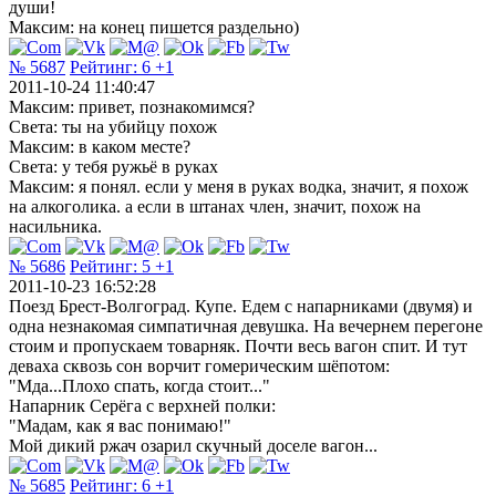
души!
Максим: на конец пишется раздельно)
№ 5687
Рейтинг:
6
+1
2011-10-24 11:40:47
Максим: привет, познакомимся?
Света: ты на убийцу похож
Максим: в каком месте?
Света: у тебя ружьё в руках
Максим: я понял. если у меня в руках водка, значит, я похож
на алкоголика. а если в штанах член, значит, похож на
насильника.
№ 5686
Рейтинг:
5
+1
2011-10-23 16:52:28
Поезд Брест-Волгоград. Купе. Едем с напарниками (двумя) и
одна незнакомая симпатичная девушка. На вечернем перегоне
стоим и пропускаем товарняк. Почти весь вагон спит. И тут
деваха сквозь сон ворчит гомерическим шёпотом:
"Мда...Плохо спать, когда стоит..."
Напарник Серёга с верхней полки:
"Мадам, как я вас понимаю!"
Мой дикий ржач озарил скучный доселе вагон...
№ 5685
Рейтинг:
6
+1