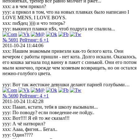
непонятках, тренер всё равно молчит и ржёт...
xxx: а в чем прикол?
yyy: а прикол в том, что на новых плавках было написано I
LOVE MENS, I LOVE BOYS.
xxx: пи$дец )))) и что теперь?
yyy: выкинул плавки н$х, чтоб подруга не спалила...
№ 5691
Рейтинг:
6
+1
2011-10-24 11:44:06
xxx: Нашим знакомым привезли как-то белого кота. Они
вечером с работы пришли - нет кота. Долго искали. Оказалось,
его кошка загнала под ванну в пакет с синькой. Они его потом
мыли конечно, прежде чем хозяевам возвращать, но он остался
нежно-голубого цвета.
yyy: Вот так жестокие девушки делают парней голубыми…
№ 5690
Рейтинг:
4
+1
2011-10-24 11:42:28
xxx: Пааап, кстати, тебя в школу вызывали...
yyy: По поводу? если поведение-не пойду..
xxx: Вот!!!! Я ей то же сказал!!!
yyy: А чё натворил?
xxx: Аааа, фигня... Бегал..
yyy: Один????