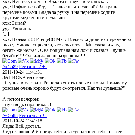
xxx: Нет, все, но мы с Владом в завуча врезались....
yyy: Пофиг, не пойду... Ты знаешь что сделай? Завтра на
перемене возьми Влада за ручку и на перемене ходите
кругами медленно и печально..
xxx: Зачем?
yyy: Увидишь.
[...]
xxx: Пааааап!!!! И ещё!!!! Мы с Владом ходили на перемене за
ручку. Училка спросила, что случилось. Мы сказали - ну,
бегать же нельзя.. Она пощупала нам лбы и сказала - лучше
бегайте!!!! О-фи-ци-ально разрешила!!!!
№ 5689
Рейтинг:
2
+1
2011-10-24 11:41:31
ЗАПИСКА на столе:
"Я ушла в магазин. Решила купить новые шторы. По-моему
розовые очень хорошо будут смотреться. Как ты думаешь?"
А потом вечером:
- ну я ведь спрашивала!
№ 5688
Рейтинг:
5
+1
2011-10-24 11:41:18
Лида: Всё, достал..
Лида: Соколов! Я найду тебя и заеду наконец тебе от всей