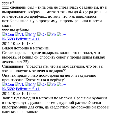
ууу: и?
ххх: сценарий был - типа она не справилась с заданием, ну и
выпрашивает пятёрку. а вместо этого мы до 4-х утра решали
эти чёртовы логарифмы... потому что, как выяснилось,
позабыли школьную программу напрочь. решили и легли
спать...
ууу: вы де$илы
№ 5683
Рейтинг:
4
+1
2011-10-23 16:18:34
Видел историю в магазине.
Стоит парень в отделе подарков, видно что не знает, что
выбрать. И решил он спросить совет у продавщицы (милая
девочка лет 25).
Спрашивает: "представьте, что вы моя девушка, что бы вы
хотели получить от меня в подарок?"
Она так придирчиво посмотрела на него, и задумчиво
произнесла: "Кусок мыла и верёвку"
№ 5682
Рейтинг:
5
+1
2011-10-23 16:17:09
Зашёл тут намедни в магазин по мелочи. Сральной бумажки
взять чуть-чуть, рулонов восемь, куриной расчленёночки
килограммчик для супа, да квадратной замороженной коровы
пару кило на жаркое.