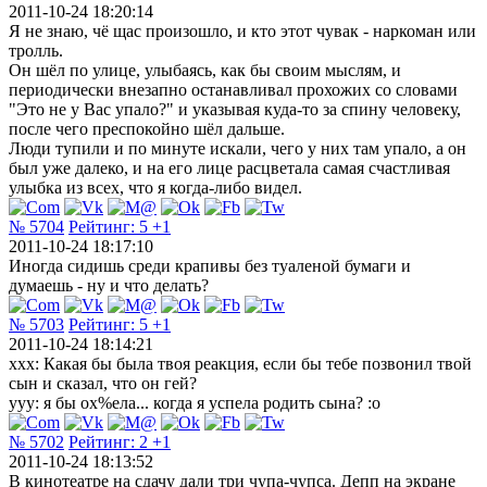
2011-10-24 18:20:14
Я не знаю, чё щас произошло, и кто этот чувак - наркоман или
тролль.
Он шёл по улице, улыбаясь, как бы своим мыслям, и
периодически внезапно останавливал прохожих со словами
"Это не у Вас упало?" и указывая куда-то за спину человеку,
после чего преспокойно шёл дальше.
Люди тупили и по минуте искали, чего у них там упало, а он
был уже далеко, и на его лице расцветала самая счастливая
улыбка из всех, что я когда-либо видел.
№ 5704
Рейтинг:
5
+1
2011-10-24 18:17:10
Иногда сидишь среди крапивы без туаленой бумаги и
думаешь - ну и что делать?
№ 5703
Рейтинг:
5
+1
2011-10-24 18:14:21
ххх: Какая бы была твоя реакция, если бы тебе позвонил твой
сын и сказал, что он гей?
ууу: я бы ох%ела... когда я успела родить сына? :о
№ 5702
Рейтинг:
2
+1
2011-10-24 18:13:52
В кинотеатре на сдачу дали три чупа-чупса. Депп на экране