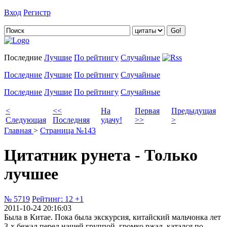
Вход
Регистр
Добавить цитату
Последние
Лучшие
По рейтингу
Случайные
Последние
Лучшие
По рейтингу
Случайные
Последние
Лучшие
По рейтингу
Случайные
<
<<
На
Первая
Предыдущая
Следующая
Последняя
удачу!
>>
>
Главная
>
Страница №143
Цитатник рунета - Только
лучшее
№ 5719
Рейтинг:
12
+1
2011-10-24 20:16:03
Была в Китае. Пока была экскурсия, китайский мальчонка лет
3-х бежал перед нашей группой, громко ржал, катался по