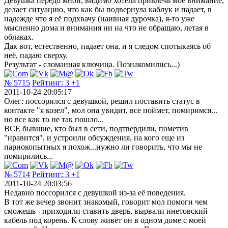
Девушка передо мной, видимо хотела привлечь моё внимание,
делает ситуацию, что как бы подвернула каблук и падает, в
надежде что я её подхвачу (наивная дурочка), я-то уже
мысленно дома и внимания ни на что не обращаю, летая в
облаках.
Дак вот, естественно, падает она, и я следом спотыкаясь об
неё, падаю сверху.
Результат - сломанная ключица. Познакомились...)
№ 5715
Рейтинг:
3
+1
2011-10-24 20:05:17
Олег: поссорился с девушкой, решил поставить статус в
контакте "я козел", мол она увидит, все поймет, помиримся...
но все как то не так пошло...
ВСЕ бывшие, кто был в сети, подтвердили, пометив
"нравится", и устроили обсуждения, на кого еще из
парнокопытных я похож...нужно ли говорить, что мы не
помирились...
№ 5714
Рейтинг:
3
+1
2011-10-24 20:03:56
Недавно поссорился с девушкой из-за её поведения.
В тот же вечер звонит знакомый, говорит мол помоги чем
сможешь - приходили ставить дверь, вырвали инетовский
кабель под корень. К слову живёт он в одном доме с моей