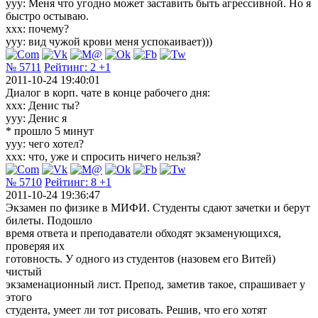
yyy: Меня что угодно может заставить быть агрессивной. Но я
быстро остываю.
xxx: почему?
yyy: вид чужой крови меня успокаивает)))
№ 5711
Рейтинг:
2
+1
2011-10-24 19:40:01
Диалог в корп. чате в конце рабочего дня:
ххх: Денис ты?
ууу: Денис я
* прошло 5 минут
ууу: чего хотел?
ххх: что, уже и спросить ничего нельзя?
№ 5710
Рейтинг:
8
+1
2011-10-24 19:36:47
Экзамен по физике в МИФИ. Студенты сдают зачетки и берут
билеты. Подошло
время ответа и преподаватели обходят экзаменующихся,
проверяя их
готовность. У одного из студентов (назовем его Витей)
чистый
экзаменационный лист. Препод, заметив такое, спрашивает у
этого
студента, умеет ли тот рисовать. Решив, что его хотят