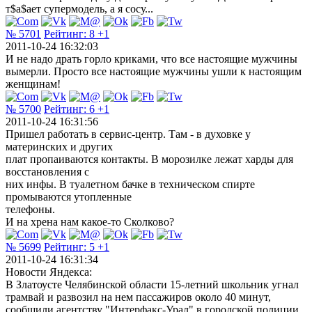
т$а$ает супермодель, а я сосу...
№ 5701
Рейтинг:
8
+1
2011-10-24 16:32:03
И не надо драть горло криками, что все настоящие мужчины
вымерли. Просто все настоящие мужчины ушли к настоящим
женщинам!
№ 5700
Рейтинг:
6
+1
2011-10-24 16:31:56
Пришел работать в сервис-центр. Там - в духовке у
материнских и других
плат пропаиваются контакты. В морозилке лежат харды для
восстановления с
них инфы. В туалетном бачке в техническом спирте
промываются утопленные
телефоны.
И на хрена нам какое-то Сколково?
№ 5699
Рейтинг:
5
+1
2011-10-24 16:31:34
Новости Яндекса:
В Златоусте Челябинской области 15-летний школьник угнал
трамвай и развозил на нем пассажиров около 40 минут,
сообщили агентству "Интерфакс-Урал" в городской полиции.