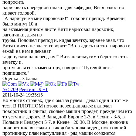
попросить
нарисовать очередной плакат для кафедры, Витя радостно
кивает головой.
"А нарисуй-ка мне паровозик!"- говорит препод. Времени
было минут 10 и
на экзаменацинном листе Витя нарисовал паровозик,
вагончики, дым из
трубы. Подошел препод и, кидая зачетку, заранее зная, что
Витя ничего не знает, говорит: "Вот садись на этот паровоз и
езжай на нем в деканат
за допуском на пересдачу!" Витя невозмутимо берет со стола
зачетку и,
протягивая ее экзаменатору, говорит: "Путевой лист
подпишите."
Оценка - 3 балла.
№ 5709
Рейтинг:
9
+1
2011-10-24 19:35:15
Во многих странах, где я был за рулем - делал один и тот же
тест. В ПЛОТНОМ потоке перестраивался: включал
поворотник и считал, сколько машин проедет, прежде чем кто-
то уступит дорогу. В Западной Европе 2-3, в Чехии - 3-5, в
Польше и Беларуси 5-7, в Киеве - 20-30. В Москве, включив
поворотник, выглядите как дебил-полководец, показавший
противнику план наступления - ряд машин сомкнется,