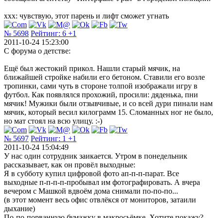
ххх: чувствую, этот парень и лифт сможет угнать
№ 5698
Рейтинг:
6
+1
2011-10-24 15:23:00
С форума о детстве:
Ещё был жестокий прикол. Нашли старый мячик, на
ближайшей стройке набили его бетоном. Ставили его возле
тропинки, сами чуть в стороне толпой изображали игру в
футбол. Как появлялся прохожий, просили: дяденька, пни
мячик! Мужики были отзывчивые, и со всей дури пинали нам
мячик, который весил килограмм 15. Сломанных ног не было,
но мат стоял на всю улицу. :-)
№ 5697
Рейтинг:
1
+1
2011-10-24 15:04:49
У нас один сотрудник заикается. Утром в понедельник
рассказывает, как он провёл выходные:
Я в субботу купил цифровой фото ап-п-п-парат. Все
выходные п-п-п-п-пробывал им фотографировать. А вчера
вечером с Машкой вдвоём дома снимали по-по-по...
(в этот момент весь офис отвлёкся от мониторов, затаили
дыхание)
По-по-порванную бумажку в макросьёмке. Хотите покажу?