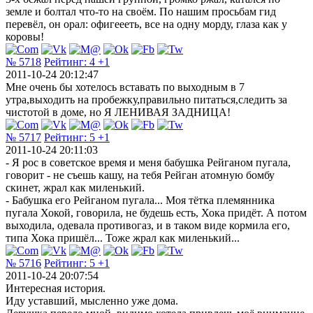
земле и болтал что-то на своём. По нашим просьбам гид
перевёл, он орал: офигеееть, все на одну морду, глаза как у
коровы!
№ 5718
Рейтинг:
4
+1
2011-10-24 20:12:47
Мне очень бы хотелось вставать по выходным в 7
утра,выходить на пробежку,правильно питаться,следить за
чистотой в доме, но Я ЛЕНИВАЯ ЗАДНИЦА!
№ 5717
Рейтинг:
5
+1
2011-10-24 20:11:03
- Я рос в советское время и меня бабушка Рейганом пугала,
говорит - не съешь кашу, на тебя Рейган атомную бомбу
скинет, жрал как миленький.
- Бабушка его Рейганом пугала... Моя тётка племянника
пугала Хокой, говорила, не будешь есть, Хока придёт. А потом
выходила, одевала противогаз, и в таком виде кормила его,
типа Хока пришёл... Тоже жрал как миленький...
№ 5716
Рейтинг:
5
+1
2011-10-24 20:07:54
Интересная история.
Иду уставший, мысленно уже дома.