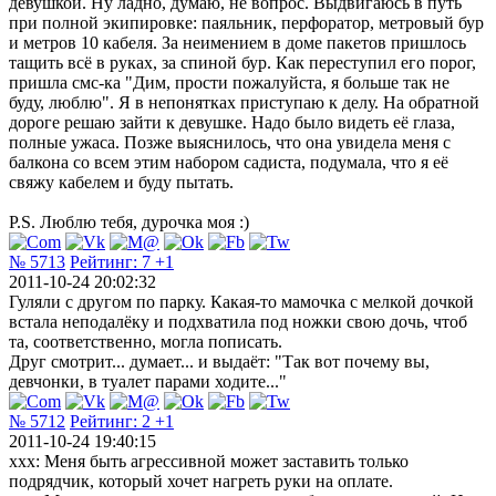
девушкой. Ну ладно, думаю, не вопрос. Выдвигаюсь в путь
при полной экипировке: паяльник, перфоратор, метровый бур
и метров 10 кабеля. За неимением в доме пакетов пришлось
тащить всё в руках, за спиной бур. Как переступил его порог,
пришла смс-ка "Дим, прости пожалуйста, я больше так не
буду, люблю". Я в непонятках приступаю к делу. На обратной
дороге решаю зайти к девушке. Надо было видеть её глаза,
полные ужаса. Позже выяснилось, что она увидела меня с
балкона со всем этим набором садиста, подумала, что я её
свяжу кабелем и буду пытать.
P.S. Люблю тебя, дурочка моя :)
№ 5713
Рейтинг:
7
+1
2011-10-24 20:02:32
Гуляли с другом по парку. Какая-то мамочка с мелкой дочкой
встала неподалёку и подхватила под ножки свою дочь, чтоб
та, соответственно, могла пописать.
Друг смотрит... думает... и выдаёт: "Так вот почему вы,
девчонки, в туалет парами ходите..."
№ 5712
Рейтинг:
2
+1
2011-10-24 19:40:15
xxx: Меня быть агрессивной может заставить только
подрядчик, который хочет нагреть руки на оплате.