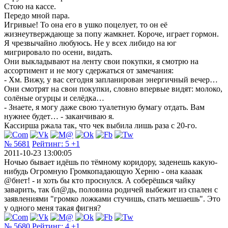
Стою на кассе.
Передо мной пара.
Игривые! То она его в ушко поцелует, то он её
жизнеутверждающе за попу жамкнет. Короче, играет гормон.
Я чрезвычайно любуюсь. Не у всех либидо на юг
мигрировало по осени, видать.
Они выкладывают на ленту свои покупки, я смотрю на
ассортимент и не могу сдержаться от замечания:
- Хм. Вижу, у вас сегодня запланирован энергичный вечер…
Они смотрят на свои покупки, словно впервые видят: молоко,
солёные огурцы и селёдка…
- Знаете, я могу даже свою туалетную бумагу отдать. Вам
нужнее будет… - заканчиваю я.
Кассирша ржала так, что чек выбила лишь раза с 20-го.
№ 5681
Рейтинг:
5
+1
2011-10-23 13:00:05
Ночью бывает идёшь по тёмному коридору, заденешь какую-
нибудь Огромную Громкопадающую Херню - она каааак
@бнет! - и хоть бы кто проснулся. А соберёшься чайку
заварить, так бл@дь, половина родичей выбежит из спален с
заявлениями "громко ложками стучишь, спать мешаешь". Это
у одного меня такая фигня?
№ 5680
Рейтинг:
4
+1