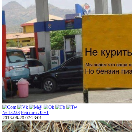
№ 13238
Рейтинг:
0
+1
2013-06-20 07:23:01