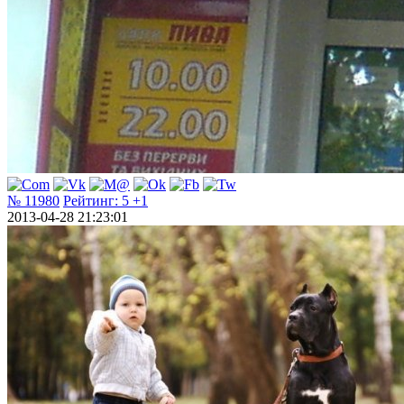
№ 11980
Рейтинг:
5
+1
2013-04-28 21:23:01