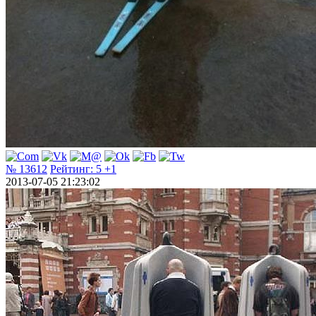
№ 13612
Рейтинг:
5
+1
2013-07-05 21:23:02