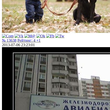
№ 13638
Рейтинг:
4
+1
2013-07-06 23:23:01