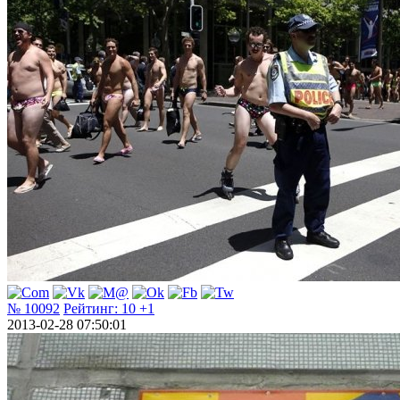
№ 10092
Рейтинг:
10
+1
2013-02-28 07:50:01