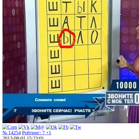
№ 14254
Рейтинг:
7
+1
2013-08-01 15:23:01