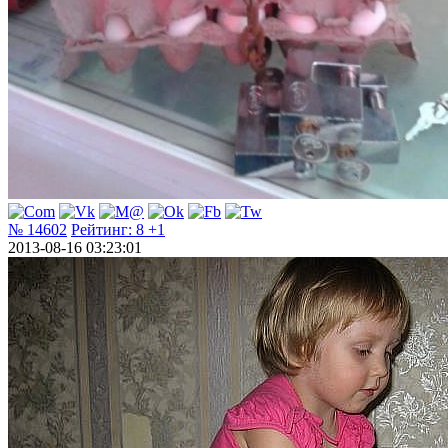
№ 14602
Рейтинг:
8
+1
2013-08-16 03:23:01