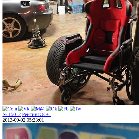
№ 15012
Рейтинг:
8
+1
2013-09-02 05:23:01