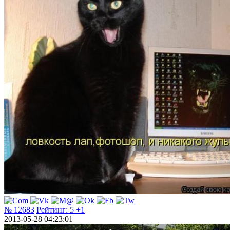
№ 12683
Рейтинг:
5
+1
2013-05-28 04:23:01