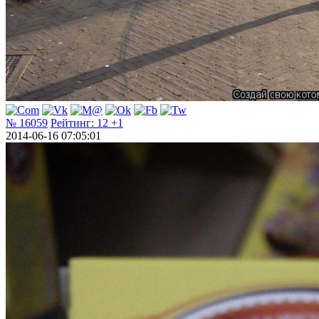
№ 16059
Рейтинг:
12
+1
2014-06-16 07:05:01