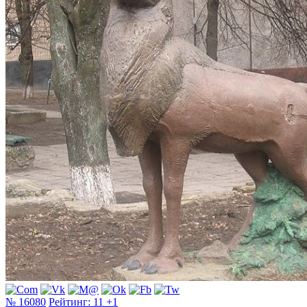
№ 16080
Рейтинг:
11
+1