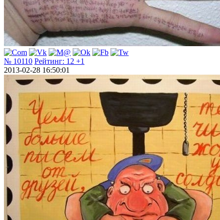
№ 10110
Рейтинг:
12
+1
2013-02-28 16:50:01