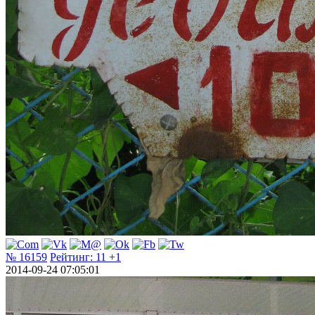
№ 16159
Рейтинг:
11
+1
2014-09-24 07:05:01