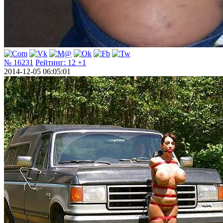
№ 16231
Рейтинг:
12
+1
2014-12-05 06:05:01