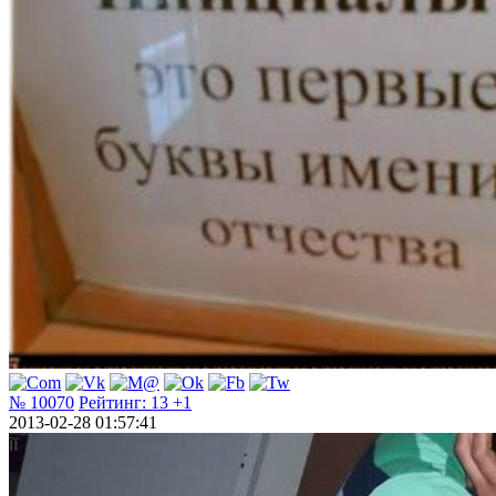
№ 10070
Рейтинг:
13
+1
2013-02-28 01:57:41