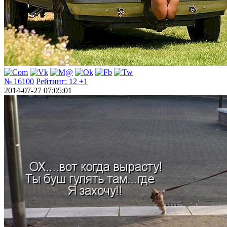
№ 16100
Рейтинг:
12
+1
2014-07-27 07:05:01