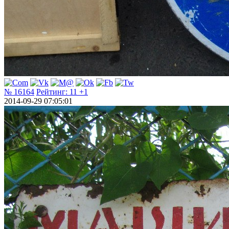
№ 16164
Рейтинг:
11
+1
2014-09-29 07:05:01