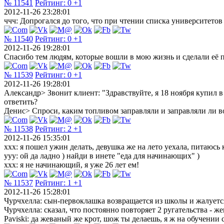
№ 11541
Рейтинг:
0
+1
2012-11-26 23:28:01
ччч: Допрогался до того, что при чтении списка университето
№ 11540
Рейтинг:
0
+1
2012-11-26 19:28:01
Спасибо тем людям, которые вошли в мою жизнь и сделали её п
№ 11539
Рейтинг:
0
+1
2012-11-26 19:28:01
Александр> Звонит клиент: "Здравствуйте, я 18 ноября купил в 
ответить?
Денис> Спроси, каким топливом заправляли и заправляли ли в
№ 11538
Рейтинг:
2
+1
2012-11-26 15:35:01
ххх: я пошел ужин делать, девушка же на лето уехала, питаюсь 
ууу: ой да ладно ) найди в инете "еда для начинающих" )
ххх: я не начинающий, я уже 26 лет ем!
№ 11537
Рейтинг:
1
+1
2012-11-26 15:28:01
Чурчхелла: сын-первоклашка возвращается из школы и жалуетс
Чурчхелла: сказал, что постоянно повторяет 2 ругательства - ж
Paviski: да жеваный же крот, шож ты делаешь, я ж на обучении с