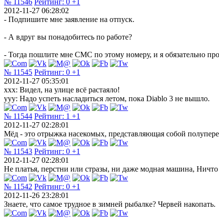
№ 11546
Рейтинг:
0
+1
2012-11-27 06:28:02
- Подпишите мне заявление на отпуск.
- А вдруг вы понадобитесь по работе?
- Тогда пошлите мне СМС по этому номеру, и я обязательно про
№ 11545
Рейтинг:
0
+1
2012-11-27 05:35:01
ххх: Видел, на улице всё растаяло!
ууу: Надо успеть насладиться летом, пока Diablo 3 не вышло.
№ 11544
Рейтинг:
1
+1
2012-11-27 02:28:01
Мёд - это отрыжка насекомых, представляющая собой полупер
№ 11543
Рейтинг:
0
+1
2012-11-27 02:28:01
Не платья, перстни или стразы, ни даже модная машина, Ничт
№ 11542
Рейтинг:
0
+1
2012-11-26 23:28:01
Знаете, что самое трудное в зимней рыбалке? Червей накопать.