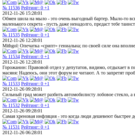
№ 11536
Рейтинг:
0
+1
2012-11-26 15:28:01
Обмен шила на мыло - это очень выгодный бартер. Мыло-то вско
маленького секрета - пусть даже ненадолго, предаст тебе таин
№ 11535
Рейтинг:
0
+1
2012-11-26 12:28:01
Mithgol: Опечатка «срипт» гениальна; по своей силе она впол
№ 11534
Рейтинг:
0
+1
2012-11-26 12:28:01
Горожанин: Правовой отдел у депутатов, видимо, отдыхает в по
масяня: Надеюсь, они этот форум не читают. А то запретят пробк
№ 11533
Рейтинг:
0
+1
2012-11-26 09:28:01
Сильный град может разбить автомобилисту лобовое стекло, а в
№ 11532
Рейтинг:
0
+1
2012-11-26 09:28:01
Самая хреновая инфляция - это когда люди дешевеют быстрее ден
№ 11531
Рейтинг:
0
+1
2012-11-26 06:28:01