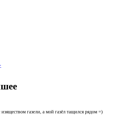
>
чшее
 изяществом газели, а мой газёл тащился рядом =)