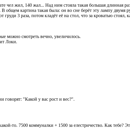
ате чел жил, 140 жал... Над ним стояла такая большая длинная ра
. В общем картина такая была: он во сне берёт эту лампу двумя 
 груди 3 раза, потом кладёт её на стол, что за кроватью стоял, 
рые можно смотреть вечно, увеличилось.
дит Локи.
и говорят: "Какой у вас рост и вес?".
ой-то. 7500 коммуналки + 1500 за елестричество. Как тебе? Это