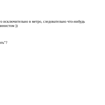
его исключительно в метро, следовательно что-нибудь
шинистом ))
ать"?