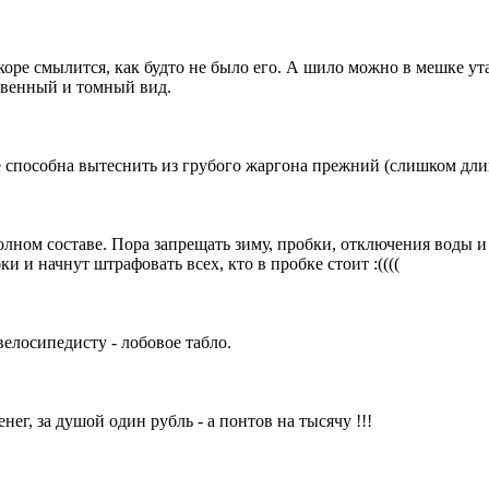
ре смылится, как будто не было его. А шило можно в мешке утаи
ственный и томный вид.
не способна вытеснить из грубого жаргона прежний (слишком дл
лном составе. Пора запрещать зиму, пробки, отключения воды и 
и и начнут штрафовать всех, кто в пробке стоит :((((
елосипедисту - лобовое табло.
ег, за душой один рубль - а понтов на тысячу !!!