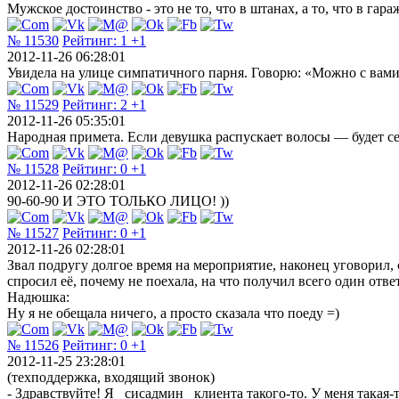
Мужское достоинство - это не то, что в штанах, а то, что в гара
№ 11530
Рейтинг:
1
+1
2012-11-26 06:28:01
Увидела на улице симпатичного парня. Говорю: «Можно с вами
№ 11529
Рейтинг:
2
+1
2012-11-26 05:35:01
Народная примета. Если девушка распускает волосы — будет се
№ 11528
Рейтинг:
0
+1
2012-11-26 02:28:01
90-60-90 И ЭТО ТОЛЬКО ЛИЦО! ))
№ 11527
Рейтинг:
0
+1
2012-11-26 02:28:01
Звал подругу долгое время на мероприятие, наконец уговорил, 
спросил её, почему не поехала, на что получил всего один ответ
Надюшка:
Ну я не обещала ничего, а просто сказала что поеду =)
№ 11526
Рейтинг:
0
+1
2012-11-25 23:28:01
(техподдержка, входящий звонок)
- Здравствуйте! Я _сисадмин_ клиента такого-то. У меня такая-