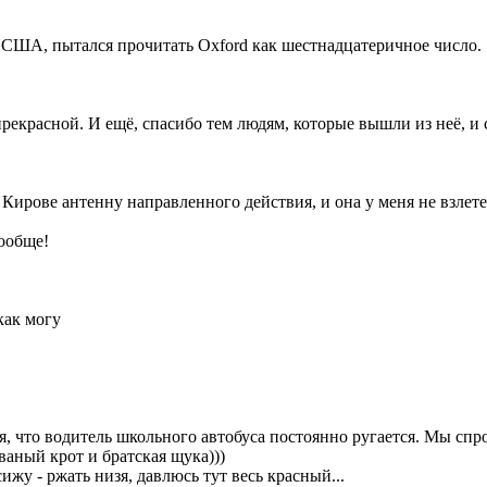
в США, пытался прочитать Oxford как шестнадцатеричное число.
рекрасной. И ещё, спасибо тем людям, которые вышли из неё, и 
Кирове антенну направленного действия, и она у меня не взлетела
ообще!
как могу
я, что водитель школьного автобуса постоянно ругается. Мы спр
еваный крот и братская щука)))
ижу - ржать низя, давлюсь тут весь красный...