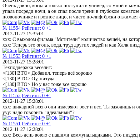
Очень давно, когда я только поступил в универ, со мной в комн
упала посреди ночи, а он спал после трени в глубоком коматозе
позвоночнике и грозное лицо, и чисто по-лифтёрски отжимает от
№ 11554
Рейтинг:
0
+1
2012-11-27 15:35:01
xxx: С выходом фильма "Мстители" количество вещей, на кото
xxx: Теперь это огонь, вода, труд других людей и как Халк пиз
№ 11553
Рейтинг:
0
+1
2012-11-27 15:28:01
Техподдержка веселит:
<[130] ВТО> Добавил, теперь всё хорошо
<[130] ВТО> Оу, нитуда
<[130] ВТО> Но у вас тоже все хорошо
№ 11552
Рейтинг:
0
+1
2012-11-27 15:28:01
xxx: шикарней всего они измеряют рост и вес. Ты заходишь и он
yyy: надо говорить "идеальный"?
№ 11551
Рейтинг:
0
+1
2012-11-27 12:28:01
ххх: Весь день воюю с нашими коммунальщиками. Это пиздец как