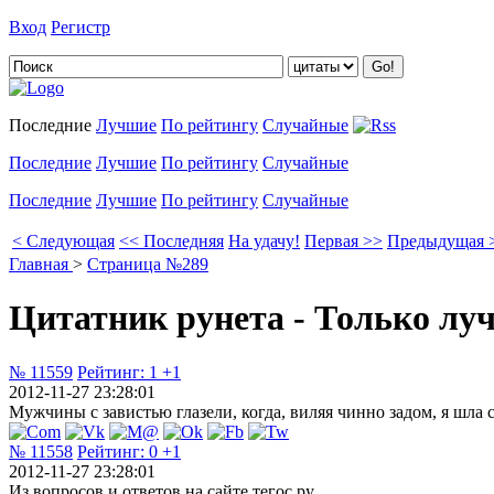
Вход
Регистр
Добавить цитату
Последние
Лучшие
По рейтингу
Случайные
Последние
Лучшие
По рейтингу
Случайные
Последние
Лучшие
По рейтингу
Случайные
< Следующая
<< Последняя
На удачу!
Первая >>
Предыдущая 
Главная
>
Страница №289
Цитатник рунета - Только лу
№ 11559
Рейтинг:
1
+1
2012-11-27 23:28:01
Мужчины с завистью глазели, когда, виляя чинно задом, я шла с
№ 11558
Рейтинг:
0
+1
2012-11-27 23:28:01
Из вопросов и ответов на сайте тегос.ру