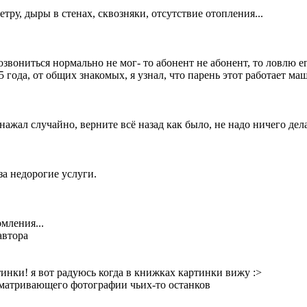
тру, дыры в стенах, сквозняки, отсутствие отопления...
дозвониться нормально не мог- то абонент не абонент, то ловлю 
 года, от общих знакомых, я узнал, что парень этот работает ма
ажал случайно, верните всё назад как было, не надо ничего дел
а недорогие услуги.
рмления...
автора
тинки! я вот радуюсь когда в книжках картинки вижу :>
сматривающего фотографии чьих-то останков