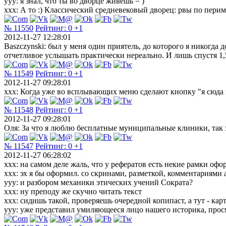
ууу: я знал, что ты во дворце живешь = )
ххх: А то :) Классический средневековый дворец: рвы по периме
№ 11550
Рейтинг:
0
+1
2012-11-27 12:28:01
Baszczynski: был у меня один приятель, до которого я никогда 
отчетливое услышать практически нереально. И лишь спустя 1,5
№ 11549
Рейтинг:
0
+1
2012-11-27 09:28:01
xxx: Когда уже во всплывающих меню сделают кнопку "я сюда н
№ 11548
Рейтинг:
0
+1
2012-11-27 09:28:01
Оля: За что я люблю бесплатные муниципальные клиники, так з
№ 11547
Рейтинг:
0
+1
2012-11-27 06:28:02
xxx: на самом деле жаль, что у рефератов есть некие рамки офо
xxx: эх я бы оформил. со скринами, разметкой, комментариями 
yyy: и разбором механики этических учений Сократа?
xxx: ну преподу же скучно читать текст
xxx: сидишь такой, проверяешь очередной копипаст, а тут - кар
yyy: уже представил умиляющееся лицо нашего историка, про