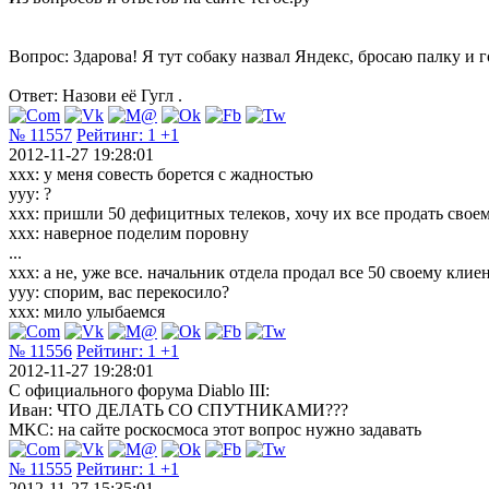
Вопрос: Здарова! Я тут собаку назвал Яндекс, бросаю палку и 
Ответ: Назови её Гугл .
№ 11557
Рейтинг:
1
+1
2012-11-27 19:28:01
хxx: у меня совесть борется с жадностью
уyy: ?
хxx: пришли 50 дефицитных телеков, хочу их все продать свое
хxx: наверное поделим поровну
...
хxx: а не, уже все. начальник отдела продал все 50 своему клие
уyy: спорим, вас перекосило?
хxx: мило улыбаемся
№ 11556
Рейтинг:
1
+1
2012-11-27 19:28:01
С официального форума Diablo III:
Иван: ЧТО ДЕЛАТЬ СО СПУТНИКАМИ???
MKC: на сайте роскосмоса этот вопрос нужно задавать
№ 11555
Рейтинг:
1
+1
2012-11-27 15:35:01