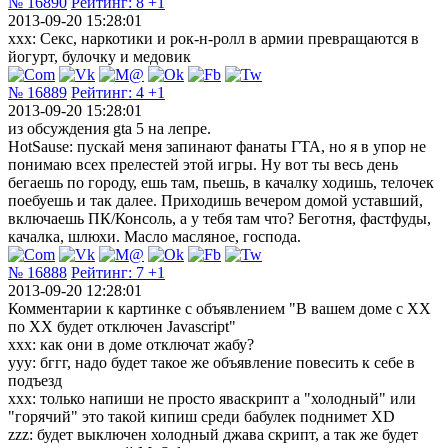
№ 16890
Рейтинг:
8
+1
2013-09-20 15:28:01
xxx: Секс, наркотики и рок-н-ролл в армии превращаются в
йогурт, булочку и медовик
№ 16889
Рейтинг:
4
+1
2013-09-20 15:28:01
из обсуждения gta 5 на лепре.
HotSause: пускай меня запинают фанаты ГТА, но я в упор не
понимаю всех прелестей этой игры. Ну вот ты весь день
бегаешь по городу, ешь там, пьешь, в качалку ходишь, телочек
поебуешь и так далее. Приходишь вечером домой уставший,
включаешь ПК/Консоль, а у тебя там что? Беготня, фастфуды,
качалка, шлюхи. Масло масляное, господа.
№ 16888
Рейтинг:
7
+1
2013-09-20 12:28:01
Комментарии к картинке с объявлением "В вашем доме с ХХ
по ХХ будет отключен Javascript"
xxx: как они в доме отключат жабу?
yyy: бггг, надо будет такое же объявление повесить к себе в
подъезд
xxx: только напиши не просто яваскрипт а "холодный" или
"горячий" это такой кипиш среди бабулек поднимет XD
zzz: будет выключен холодный джава скрипт, а так же будет