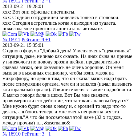
№ 16912
Рейтинг:
2
+1
2013-09-21 19:28:01
xxx: Вот они офисные инстинкты.
xxx: С одной сотрудницей виделись только в столовой.
xxx: Сегодня встретились когда я выходил из туалета,
пожелала мне приятного аппетита на автомате.
№ 16911
Рейтинг:
9
+1
2013-09-21 15:35:01
С одного форума "Добрый день! У меня очень "щекотливая"
ситуация, даже, не знаю как сказать. На днях была на приеме
у гинеколога по поводу эрозии шейки, предварительно
сдавала мазки, они оказались не очень хорошие. Он меня
вызвал в выходных стационар, чтобы взять мазок на
микрофлору, но дело в том, что он сказал мазок надо брать
после стимуляции оргазма, чем он и занялся (начал вызывать
клиторальный оргазм). Извините меня за такие подробности.
Я мягко говоря была в шоке. Вот Вы мне скажите,
правомерно ли его действие, что за такие анализы берутся?
Мне нужно будет снова к нему и, с эрозией то надо что-то
делать, а я боюсь теперь и мне очень неприятна вся эта
ситуация."А что бы посоветовал этой даме (32-х годков,
между прочим) ты, &username&
№ 16910
Рейтинг:
3
+1