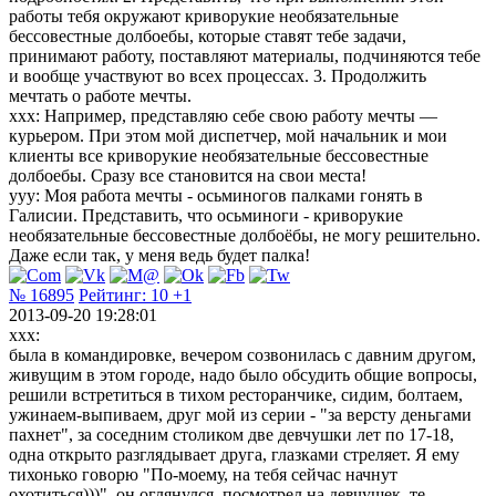
работы тебя окружают криворукие необязательные
бессовестные долбоебы, которые ставят тебе задачи,
принимают работу, поставляют материалы, подчиняются тебе
и вообще участвуют во всех процессах. 3. Продолжить
мечтать о работе мечты.
xxx: Например, представляю себе свою работу мечты —
курьером. При этом мой диспетчер, мой начальник и мои
клиенты все криворукие необязательные бессовестные
долбоебы. Сразу все становится на свои места!
yyy: Моя работа мечты - осьминогов палками гонять в
Галисии. Представить, что осьминоги - криворукие
необязательные бессовестные долбоёбы, не могу решительно.
Даже если так, у меня ведь будет палка!
№ 16895
Рейтинг:
10
+1
2013-09-20 19:28:01
xxx:
была в командировке, вечером созвонилась с давним другом,
живущим в этом городе, надо было обсудить общие вопросы,
решили встретиться в тихом ресторанчике, сидим, болтаем,
ужинаем-выпиваем, друг мой из серии - "за версту деньгами
пахнет", за соседним столиком две девчушки лет по 17-18,
одна открыто разглядывает друга, глазками стреляет. Я ему
тихонько говорю "По-моему, на тебя сейчас начнут
охотиться)))", он оглянулся, посмотрел на девчушек, те