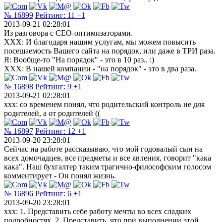
№ 16899
Рейтинг:
11
+1
2013-09-21 02:28:01
Из разговора с СЕО-оптимизаторами.
ХХХ: И благодаря нашим услугам, мы можем повысить
посещаемость Вашего сайта на порядок, или даже в ТРИ раза.
Я: Вообще-то "На порядок" - это в 10 раз.. :)
XXX: В нашей компании - "на порядок" - это в два раза.
№ 16898
Рейтинг:
9
+1
2013-09-21 02:28:01
xxx: со временем понял, что родительский контроль не для
родителей, а от родителей ((
№ 16897
Рейтинг:
12
+1
2013-09-20 23:28:01
Сейчас на работе рассказываю, что мой годовалый сын на
всех домочадцев, все предметы и все явления, говорит "кака
кака". Наш бухгалтер таким трагично-философским голосом
комментирует - Он понял жизнь.
№ 16896
Рейтинг:
6
+1
2013-09-20 23:28:01
xxx: 1. Представить себе работу мечты во всех сладких
подробностях. 2. Представить, что при выполнении этой