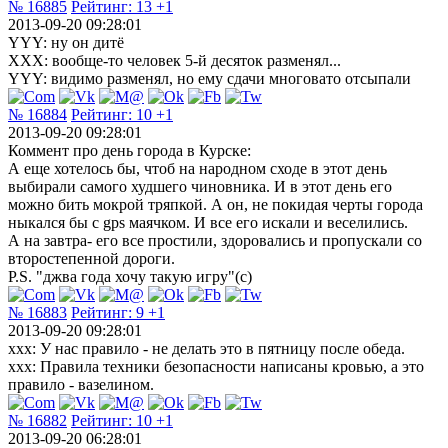
№ 16885
Рейтинг:
13
+1
2013-09-20 09:28:01
YYY: ну он дитё
XXX: вообще-то человек 5-й десяток разменял...
YYY: видимо разменял, но ему сдачи многовато отсыпали
№ 16884
Рейтинг:
10
+1
2013-09-20 09:28:01
Коммент про день города в Курске:
А еще хотелось бы, чтоб на народном сходе в этот день
выбирали самого худшего чиновника. И в этот день его
можно бить мокрой тряпкой. А он, не покидая черты города
ныкался бы с gps маячком. И все его искали и веселились.
А на завтра- его все простили, здоровались и пропускали со
второстепенной дороги.
P.S. "джва года хочу такую игру"(с)
№ 16883
Рейтинг:
9
+1
2013-09-20 09:28:01
xxx: У нас правило - не делать это в пятницу после обеда.
xxx: Правила техники безопасности написаны кровью, а это
правило - вазелином.
№ 16882
Рейтинг:
10
+1
2013-09-20 06:28:01