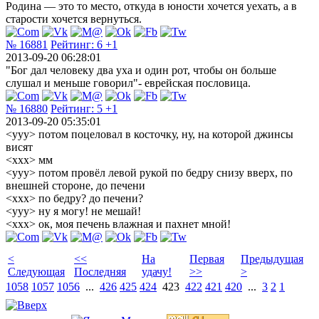
Родина — это то место, откуда в юности хочется уехать, а в
старости хочется вернуться.
№ 16881
Рейтинг:
6
+1
2013-09-20 06:28:01
"Бог дал человеку два уха и один рот, чтобы он больше
слушал и меньше говорил"- еврейская пословица.
№ 16880
Рейтинг:
5
+1
2013-09-20 05:35:01
<ууу> потом поцеловал в косточку, ну, на которой джинсы
висят
<ххх> мм
<ууу> потом провёл левой рукой по бедру снизу вверх, по
внешней стороне, до печени
<ххх> по бедру? до печени?
<ууу> ну я могу! не мешай!
<ххх> ок, моя печень влажная и пахнет мной!
<
<<
На
Первая
Предыдущая
Следующая
Последняя
удачу!
>>
>
1058
1057
1056
...
426
425
424
423
422
421
420
...
3
2
1