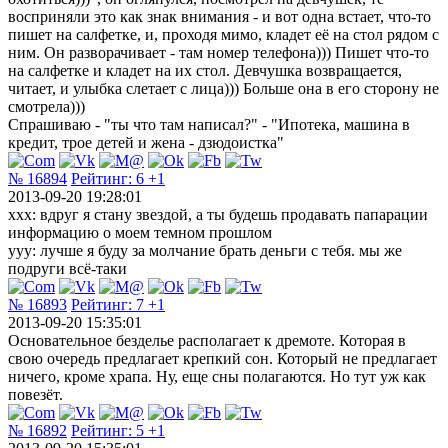
восприняли это как знак внимания - и вот одна встает, что-то
пишет на салфетке, и, проходя мимо, кладет её на стол рядом с
ним. Он разворачивает - там номер телефона))) Пишет что-то
на салфетке и кладет на их стол. Девчушка возвращается,
читает, и улыбка слетает с лица))) Больше она в его сторону не
смотрела)))
Спрашиваю - "ты что там написал?" - "Ипотека, машина в
кредит, трое детей и жена - дзюдоистка"
№ 16894
Рейтинг:
6
+1
2013-09-20 19:28:01
xxx: вдруг я стану звездой, а ты будешь продавать папарации
информацию о моем темном прошлом
yyy: лучше я буду за молчание брать деньги с тебя. мы же
подруги всё-таки
№ 16893
Рейтинг:
7
+1
2013-09-20 15:35:01
Основательное безделье располагает к дремоте. Которая в
свою очередь предлагает крепкий сон. Который не предлагает
ничего, кроме храпа. Ну, еще сны полагаются. Но тут уж как
повезёт.
№ 16892
Рейтинг:
5
+1