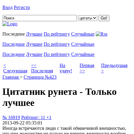
Вход
Регистр
Добавить цитату
Последние
Лучшие
По рейтингу
Случайные
Последние
Лучшие
По рейтингу
Случайные
Последние
Лучшие
По рейтингу
Случайные
<
<<
На
Первая
Предыдущая
Следующая
Последняя
удачу!
>>
>
Главная
>
Страница №423
Цитатник рунета - Только
лучшее
№ 16919
Рейтинг:
11
+1
2013-09-22 05:35:01
Иногда встречаются люди с такой обманчивой внешностью,
что при знакомстве не только не веришь внешности вообще,