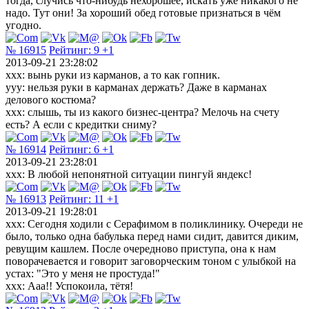
тогда, случись что-нибудь нехорошее, искать уже никакого не
надо. Тут они! За хороший обед готовые признаться в чём
угодно.
№ 16915
Рейтинг:
9
+1
2013-09-21 23:28:02
xxx: вынь руки из карманов, а то как гопник.
yyy: нельзя руки в карманах держать? Даже в карманах
делового костюма?
xxx: слышь, ты из какого бизнес-центра? Мелочь на счету
есть? А если с кредитки сниму?
№ 16914
Рейтинг:
6
+1
2013-09-21 23:28:01
xxx: В любой непонятной ситуации пингуй яндекс!
№ 16913
Рейтинг:
11
+1
2013-09-21 19:28:01
xxx: Сегодня ходили с Серафимом в поликлинику. Очереди не
было, только одна бабулька перед нами сидит, давится диким,
ревущим кашлем. После очередново приступа, она к нам
поворачевается и говорит заговорческим тоном с улыбкой на
устах: "Это у меня не простуда!"
xxx: Ааа!! Успокоила, тётя!