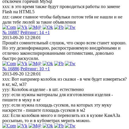
отключен горячий MySql
xxx: в это время также будут проводиться работы по замене
Flash на HTML5
zzz: самое главное чтобы бабульки потом тебя не нашли и не
дали тебе люлей за такие объявления
№ 16887
Рейтинг:
14
+1
2013-09-20 12:28:01
Прошёл сомнительный слушок, что скоро всем станет хорошо.
Но эту дезинформацию, распространяемую внедрёнными и
отлично законспирированными оптимистами, довольно
быстро раскусили.
№ 16886
Рейтинг:
10
+1
2013-09-20 12:28:01
xxx: Вот например колобок из сказки - в чем будет измеряться?
в кг, м2, м3?
yyy: Колобок-изделие - в шт. естественно
yyy: если нужны материалы для изготовления изделия -
пишите в муку в кг
yyy: если нужна площадь сусеков, на которых эту муку
наскрести - пишите площадь сусеков в м2
zzz: Если колобков много и перевозить их в кузове КамАЗа
россыпью, то и в кубометрах мерить можно.