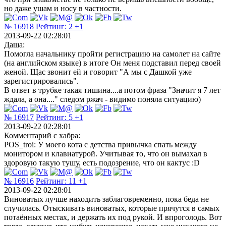
но даже ушам и носу в частности.
№ 16918
Рейтинг:
2
+1
2013-09-22 02:28:01
Даша:
Помогла начальнику пройти регистрацию на самолет на сайте
(на английском языке) в итоге Он меня подставил перед своей
женой. Щас звонит ей и говорит "А мы с Дашкой уже
зарегистрировались".
В ответ в трубке такая тишина....а потом фраза "Значит я 7 лет
ждала, а она...." следом ржач - видимо поняла ситуацию)
№ 16917
Рейтинг:
5
+1
2013-09-22 02:28:01
Комментарий с хабра:
POS_troi: У моего кота с детства привычка спать между
монитором и клавиатурой. Учитывая то, что он вымахал в
здоровую такую тушу, есть подозрение, что он кактус :D
№ 16916
Рейтинг:
11
+1
2013-09-22 02:28:01
Виноватых лучше находить заблаговременно, пока беда не
случилась. Отыскивать виноватых, которые прячутся в самых
потаённых местах, и держать их под рукой. И впроголодь. Вот