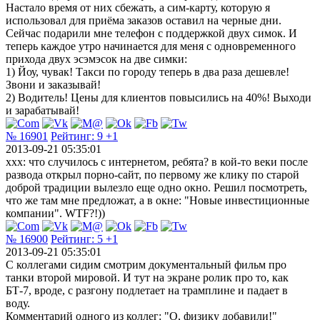
Настало время от них сбежать, а сим-карту, которую я
использовал для приёма заказов оставил на черные дни.
Сейчас подарили мне телефон с поддержкой двух симок. И
теперь каждое утро начинается для меня с одновременного
прихода двух эсэмэсок на две симки:
1) Йоу, чувак! Такси по городу теперь в два раза дешевле!
Звони и заказывай!
2) Водитель! Цены для клиентов повысились на 40%! Выходи
и зарабатывай!
№ 16901
Рейтинг:
9
+1
2013-09-21 05:35:01
xxx: что случилось с интернетом, ребята? в кой-то веки после
развода открыл порно-сайт, по первому же клику по старой
доброй традиции вылезло еще одно окно. Решил посмотреть,
что же там мне предложат, а в окне: "Новые инвестиционные
компании". WTF?!))
№ 16900
Рейтинг:
5
+1
2013-09-21 05:35:01
С коллегами сидим смотрим документальный фильм про
танки второй мировой. И тут на экране ролик про то, как
БТ-7, вроде, с разгону подлетает на трамплине и падает в
воду.
Комментарий одного из коллег: "О, физику добавили!"