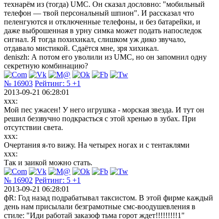
технарём из (тогда) UMC. Он сказал дословно: "мобильный
телефон — твой персональный шпион". И рассказал что
пеленгуются и отключенные телефоны, и без батарейки, и
даже выброшенная в урну симка может подать напоследок
сигнал. Я тогда похихикал, слишком уж дико звучало,
отдавало мистикой. Сдаётся мне, зря хихикал.
deniszh: А потом его уволили из UMC, но он запомнил одну
секретную комбинацию?
№ 16903
Рейтинг:
5
+1
2013-09-21 06:28:01
xxx:
Мой пеc ужасен! У него игрушка - морская звезда. И тут он
решил беззвучно подкрасться с этой хренью в зубах. При
отсутствии света.
xxx:
Очертания я-то вижу. На четырех ногах и с тентаклями
xxx:
Так и заикой можно стать.
№ 16902
Рейтинг:
5
+1
2013-09-21 06:28:01
фR: Год назад подрабатывал таксистом. В этой фирме каждый
день нам присылали безграмотные смс-воодушевления в
стиле: "Иди работай заказоф тьма горот ждет!!!!!!!!!1"