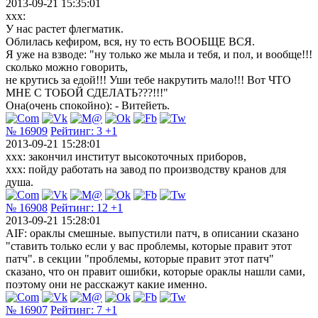
2013-09-21 15:35:01
xxx:
У нас растет флегматик.
Облилась кефиром, вся, ну то есть ВООБЩЕ ВСЯ.
Я уже на взводе: "ну только же мыла и тебя, и пол, и вообще!!!
сколько можно говорить,
не крутись за едой!!! Уши тебе накрутить мало!!! Вот ЧТО
МНЕ С ТОБОЙ СДЕЛАТЬ???!!!"
Она(очень спокойно): - Витейеть.
№ 16909
Рейтинг:
3
+1
2013-09-21 15:28:01
xxx: закончил институт высокоточных приборов,
xxx: пойду работать на завод по производству кранов для
душа.
№ 16908
Рейтинг:
12
+1
2013-09-21 15:28:01
AIF: ораклы смешные. выпустили патч, в описании сказано
"ставить только если у вас проблемы, которые правит этот
патч". в секции "проблемы, которые правит этот патч"
сказано, что он правит ошибки, которые ораклы нашли сами,
поэтому они не расскажут какие именно.
№ 16907
Рейтинг:
7
+1