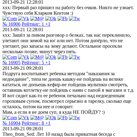
2013-09-21 12:28:01
xxx: Первый раз пришел на работу без очков. Никто не узнает.
Чувствую себя Кларком Кентом :)
№ 16906
Рейтинг:
1
+1
2013-09-21 12:28:01
xxx: Зашёл за пивом разговор о белках, так нас переклинило,
улетают они зимой на юг или нет. Потом допёрло, что не
улетают, раз запасы на зиму делают. Остальное просекли
несколько позже, минут через пять.
№ 16905
Рейтинг:
5
+1
2013-09-21 09:28:01
Подруга воспитывает ребенка методом "наказания за
недоедание", типа не доешь кашку-не пойдешь на велике
кататься, не допьешь кефир-не пойдешь мультики смотреть,
оставишь котлетку-не пойдешь с нами с папой в магазин и т.д.
И вот сидит как-то ее ребенок печально над недоеденным
гороховым супом, посмотрел серьезно в тарелку, сколько еще
осталось, потом на нее и говорит:
Мам, а если я не доем суп, я куда НЕ ПОЙДУ? :)
№ 16904
Рейтинг:
8
+1
2013-09-21 09:28:01
Theo_from_Sed: Лет 10 назад была приватная беседа с