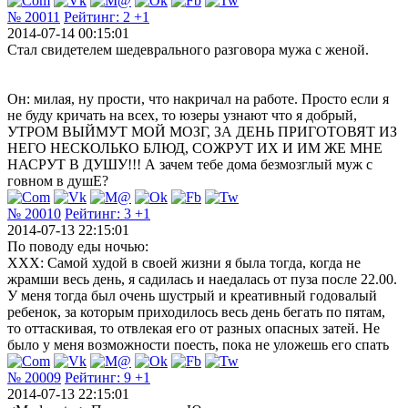
№ 20011
Рейтинг:
2
+1
2014-07-14 00:15:01
Стал свидетелем шедеврального разговора мужа с женой.
Он: милая, ну прости, что накричал на работе. Просто если я
не буду кричать на всех, то юзеры узнают что я добрый,
УТРОМ ВЫЙМУТ МОЙ МОЗГ, ЗА ДЕНЬ ПРИГОТОВЯТ ИЗ
НЕГО НЕСКОЛЬКО БЛЮД, СОЖРУТ ИХ И ИМ ЖЕ МНЕ
НАСРУТ В ДУШУ!!! А зачем тебе дома безмозглый муж с
говном в душЕ?
№ 20010
Рейтинг:
3
+1
2014-07-13 22:15:01
По поводу еды ночью:
ХХХ: Самой худой в своей жизни я была тогда, когда не
жрамши весь день, я садилась и наедалась от пуза после 22.00.
У меня тогда был очень шустрый и креативный годовалый
ребенок, за которым приходилось весь день бегать по пятам,
то оттаскивая, то отвлекая его от разных опасных затей. Не
было у меня возможности поесть, пока не уложешь его спать
№ 20009
Рейтинг:
9
+1
2014-07-13 22:15:01