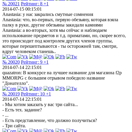
№ 20021
Рейтинг:
8
+1
2014-07-15 00:15:01
Anastasia: у нас закрались смутные сомнения
Anastasia: что, во-первых, первую обезьяну, которая взяла
палку в руки, другие обезьяны закидали камнями
Anastasia: а во-вторых, хотя мы сейчас и наблюдаем
использование предметов и т.д. приматами, но, скорее всего,
это происходит под контролем других членов группы,
которые перешептываются - ты осторожней там, смотри,
вдруг человеком станешь..
№ 20020
Рейтинг:
9
+1
2014-07-14 22:15:01
quazatron: В конкурсе на лучшее название для магазина f2p
MMORPG с большим отрывом победило название
"Донателло".
№ 20019
Рейтинг:
10
+1
2014-07-14 22:15:01
- Мы хотим заказать у вас три сайта...
- Есть тех. задание?
- ...
- Есть представление, что должно получиться?
- Три сайта.