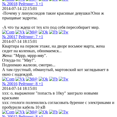
№ 20018
Рейтинг:
3
+1
2014-07-14 22:15:01
-Почему у линуксоидов такие красивые девушки?Они ж
прыщавые задроты.
-А что ты ждеш от тех кто под себя пересобирает мир.
№ 20017
Рейтинг:
7
+1
2014-07-14 18:15:01
Квартира на первом этаже, на дворе восьмое марта, жена
сидит на коленках, обнимаемся...
Жена: "Мррр, мррр-мяу".
Откуда-то: "Мяу!".
Поднимаю жалюзи, смотрю...
А там грустный, обманутый, мартовский кот заглядывает в
окно с надеждой.
№ 20016
Рейтинг:
8
+1
2014-07-14 18:15:01
xxx: о, выражение "попасть в 10ку" заиграло новыми
красками
xxx: геологи поленились согласовать бурение с электриками и
пробурили кабель 10 кВ
№ 20015
Рейтинг:
8
+1