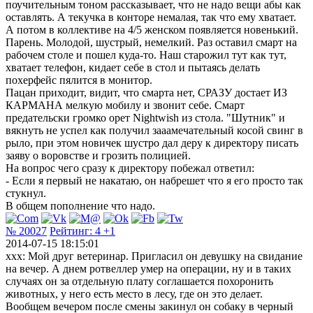
поучительным тоном рассказывает, что не надо вещи абы как
оставлять. А текучка в конторе немалая, так что ему хватает.
А потом в коллективе на 4/5 женском появляется новенький.
Парень. Молодой, шустрый, немелкий. Раз оставил смарт на
рабочем столе и пошел куда-то. Наш старожил тут как тут,
хватает телефон, кидает себе в стол и пытаясь делать
похерфейс пялится в монитор.
Пацан приходит, видит, что смарта нет, СРАЗУ достает ИЗ
КАРМАНА мелкую мобилу и звонит себе. Смарт
предательски громко орет Nightwish из стола. "Шутник" и
вякнуть не успел как получил зааамечательный косой свинг в
рыло, при этом новичек шустро дал деру к директору писать
заяву о воровстве и грозить полицией.
На вопрос чего сразу к директору побежал ответил:
- Если я первый не накатаю, он набрешет что я его просто так
стукнул.
В общем пополнение что надо.
№ 20027
Рейтинг:
4
+1
2014-07-15 18:15:01
xxx: Мой друг ветеринар. Пригласил он девушку на свидание
на вечер. А днем ротвеллер умер на операции, ну и в таких
случаях он за отдельную плату соглашается похоронить
животных, у него есть место в лесу, где он это делает.
Вообщем вечером после смены закинул он собаку в черный