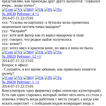
представляю, как праноеды друг другу жалуются: "сорвался
вчера... воды попил".
№ 20030
Рейтинг:
4
+1
2014-07-15 22:15:01
ххх: *ссылка на картинку: к бутылке колы примотана
акционным скотчем пачка макарон*
ууу: *facepalm*
ууу: хотя мой фатер как-то варил макароны в пиве
ууу: говорит, что редкое шайзе получилось
ххх: зочем??
ууу: хотел мясо в красном вине, но мяса и вина не было.
№ 20029
Рейтинг:
12
+1
2014-07-15 22:15:01
Вопрос в офисе:
- Слушайте, я все время забываю, как правильно пишется
qwerty?
№ 20028
Рейтинг:
1
+1
2014-07-15 22:15:01
Консультирую одну фирмочку (офис-опенсорс-купи/продай)
Есть там один старожил, который любит чего-нить со стола у
новичка утянуть когда работник с места уходит, а когда уже
искать перестает - с победным видом возвращает вещь и