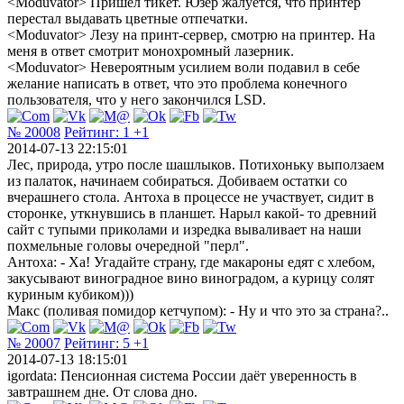
<Moduvator> Пришел тикет. Юзер жалуется, что принтер
перестал выдавать цветные отпечатки.
<Moduvator> Лезу на принт-сервер, смотрю на принтер. На
меня в ответ смотрит монохромный лазерник.
<Moduvator> Невероятным усилием воли подавил в себе
желание написать в ответ, что это проблема конечного
пользователя, что у него закончился LSD.
№ 20008
Рейтинг:
1
+1
2014-07-13 22:15:01
Лес, природа, утро после шашлыков. Потихоньку выползаем
из палаток, начинаем собираться. Добиваем остатки со
вчерашнего стола. Антоха в процессе не участвует, сидит в
сторонке, уткнувшись в планшет. Нарыл какой- то древний
сайт с тупыми приколами и изредка вываливает на наши
похмельные головы очередной "перл".
Антоха: - Ха! Угадайте страну, где макароны едят с хлебом,
закусывают виноградное вино виноградом, а курицу солят
куриным кубиком)))
Макс (поливая помидор кетчупом): - Ну и что это за страна?..
№ 20007
Рейтинг:
5
+1
2014-07-13 18:15:01
igordata: Пенсионная система России даёт уверенность в
завтрашнем дне. От слова дно.