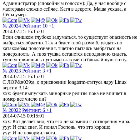
Администратор (спокойным голосом): Да, у нас вообще с
мастерами сложно сейчас. Катя в декрете, Маша уехала, а
Лёша умер.
№ 20024
Рейтинг:
10
+1
2014-07-15 16:15:01
Если слишком глубоко задуматься, то существует опасность не
выбраться обратно. Так и будет твой разум блуждать по
катакомбам подсознания, тщетно пытаясь выбраться на
поверхность. А твоя тушка останется неподвижно сидеть,
тупо уставившись пустыми глазами на ближайшую стену.
№ 20023
Рейтинг:
3
+1
2014-07-15 16:15:01
С ЛОР&#039;а, о присвоении longterm-статуса ядру Linux
версии 3.14:
xxx: будет выпускать минорные релизы пока не впишет в
номер все число пи?
№ 20022
Рейтинг:
6
+1
2014-07-15 00:15:01
xxx: Кот делает вид, что его не кормили с сотворения мира.
yyy: И стал свет. И понял Господь, что это хорошо.
yyy: И не покормил кота.