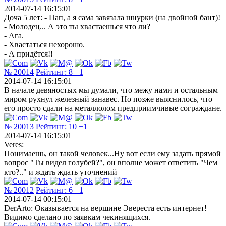
2014-07-14 16:15:01
Доча 5 лет: - Пап, а я сама завязала шнурки (на двойной бант)!
- Молодец... А это ты хвастаешься что ли?
- Ага.
- Хвастаться нехорошо.
- А придётся!!
№ 20014
Рейтинг:
8
+1
2014-07-14 16:15:01
В начале девяностых мы думали, что межу нами и остальным
миром рухнул железный занавес. Но позже выяснилось, что
его просто сдали на металлолом предприимчивые сограждане.
№ 20013
Рейтинг:
10
+1
2014-07-14 16:15:01
Veres:
Понимаешь, он такой человек...Ну вот если ему задать прямой
вопрос "Ты видел голубей?", он вполне может ответить "Чем
кто?.." и ждать ждать уточнений
№ 20012
Рейтинг:
6
+1
2014-07-14 00:15:01
DerArto: Оказывается на вершине Эвереста есть интернет!
Видимо сделано по заявкам чекинящихся.