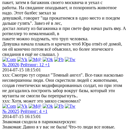
пакет, затем в багажник своего москвича и уехал с
работы. На свидание опаздывает, и похоронить животное
надо. Этот балбес заехал за
девушкой, говорит "ща прокатнемся в одно место и поедем
дальше гулять". Завез её в лес,
достал лопату из багажника и при свете фар начал рыть яму. А
ротвеллер то немаленький, в
пакете можно подумать, что труп человека.
Девушка начала плакать и кричать чтоб Юра отвёз её домой,
он ей конечно потом всё объяснил, но более эпического
свидания я ещё не слышал. )
№ 20026
Рейтинг:
12
+1
2014-07-15 18:15:01
xxx: Смотрю тут сериал "Темный ангел". Все-таки насколько
несовершенны люди. Они скрестили людей с животными,
создав генетически модифицированных солдат, но при этом
не догадались построить забор вокруг базы, который эти
мутанты не смогли бы перепрыгнуть..
xxx: Хотя, может это завхоз сэкономил?
№ 20025
Рейтинг:
4
+1
2014-07-15 16:15:01
Знакомая сходила в парикмахерскую:
Знакомая: Давно я у вас не была! Что-то люди все новые.