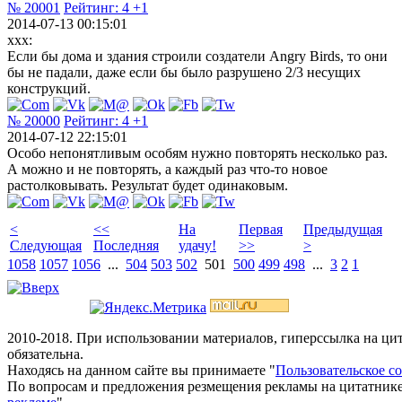
№ 20001
Рейтинг:
4
+1
2014-07-13 00:15:01
xxx:
Если бы дома и здания строили создатели Angry Birds, то они
бы не падали, даже если бы было разрушено 2/3 несущих
конструкций.
№ 20000
Рейтинг:
4
+1
2014-07-12 22:15:01
Особо непонятливым особям нужно повторять несколько раз.
А можно и не повторять, а каждый раз что-то новое
растолковывать. Результат будет одинаковым.
<
<<
На
Первая
Предыдущая
Следующая
Последняя
удачу!
>>
>
1058
1057
1056
...
504
503
502
501
500
499
498
...
3
2
1
2010-2018. При использовании материалов, гиперссылка на ц
обязательна.
Находясь на данном сайте вы принимаете "
Пользовательское с
По вопросам и предложения резмещения рекламы на цитатнике