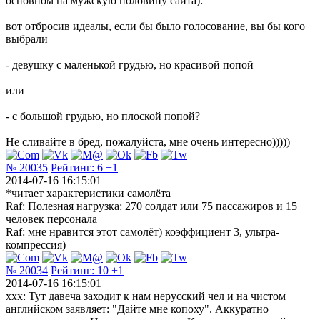
основном на мужскую половину сайта):
вот отбросив идеалы, если бы было голосование, вы бы кого
выбрали
- девушку с маленькой грудью, но красивой попой
или
- с большой грудью, но плоской попой?
Не сливайте в бред, пожалуйста, мне очень интересно)))))
№ 20035
Рейтинг:
6
+1
2014-07-16 16:15:01
*читает характеристики самолёта
Raf: Полезная нагрузка: 270 солдат или 75 пассажиров и 15
человек персонала
Raf: мне нравится этот самолёт) коэффициент 3, ультра-
компрессия)
№ 20034
Рейтинг:
10
+1
2014-07-16 16:15:01
xxx: Тут давеча заходит к нам нерусский чел и на чистом
английском заявляет: "Дайте мне копоху". Аккуратно