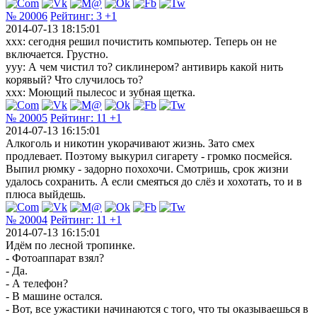
№ 20006
Рейтинг:
3
+1
2014-07-13 18:15:01
ххх: сегодня решил почистить компьютер. Теперь он не
включается. Грустно.
ууу: А чем чистил то? сиклинером? антивирь какой нить
корявый? Что случилось то?
ххх: Моющий пылесос и зубная щетка.
№ 20005
Рейтинг:
11
+1
2014-07-13 16:15:01
Алкоголь и никотин укорачивают жизнь. Зато смех
продлевает. Поэтому выкурил сигарету - громко посмейся.
Выпил рюмку - задорно похохочи. Смотришь, срок жизни
удалось сохранить. А если смеяться до слёз и хохотать, то и в
плюса выйдешь.
№ 20004
Рейтинг:
11
+1
2014-07-13 16:15:01
Идём по лесной тропинке.
- Фотоаппарат взял?
- Да.
- А телефон?
- В машине остался.
- Вот, все ужастики начинаются с того, что ты оказываешься в