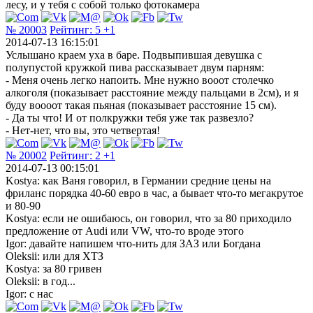
лесу, и у тебя с собой только фотокамера
№ 20003
Рейтинг:
5
+1
2014-07-13 16:15:01
Услышано краем уха в баре. Подвыпившая девушка с
полупустой кружкой пива рассказывает двум парням:
- Меня очень легко напоить. Мне нужно вооот столечко
алкоголя (показывает расстояние между пальцами в 2см), и я
буду воооот такая пьяная (показывает расстояние 15 см).
- Да ты что! И от полкружки тебя уже так развезло?
- Нет-нет, что вы, это четвертая!
№ 20002
Рейтинг:
2
+1
2014-07-13 00:15:01
Kostya: как Ваня говорил, в Германии средние цены на
фриланс порядка 40-60 евро в час, а бывает что-то мегакрутое
и 80-90
Kostya: если не ошибаюсь, он говорил, что за 80 приходило
предложение от Audi или VW, что-то вроде этого
Igor: давайте напишем что-нить для ЗАЗ или Богдана
Oleksii: или для ХТЗ
Kostya: за 80 гривен
Oleksii: в год...
Igor: с нас