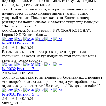
переспрашиваю. Нет, не ослышался. Копоху ему подавай.
Говорю, мол, нет у нас такого.
xxx: Этот все не унимается, говорит недавно покупал ее
именно здесь. Я стою с квадратными глазами, думаю
упоротый что ли. Пока я втыкал, этот Холмс наконец
разглядел на полке искомое и радостно ткнул туда пальцем:
"Да вот же! Копоха!".
xxx: Оказалась бутылка водки "РУССКАЯ КОРОНА".
Корона! XD Копоха, блин...
№ 20033
Рейтинг:
8
+1
2014-07-16 16:15:01
Вспомнилось, как я сидел раз в парке на дереве над
тропинкой. Кажется, из гуляющих по этой тропинке меня
заметила только ворона :)
№ 20032
Рейтинг:
7
+1
2014-07-16 00:15:01
xxx: покупала я как-то витамины для беременных. фармацевт
мне подробно рассказала про них. когда уже пробила чек,
отдала сдачу, она сказала: "До свидания! Выздоравливайте!"
№ 20031
Рейтинг:
5
+1
2014-07-16 00:15:01
Silver_metal: