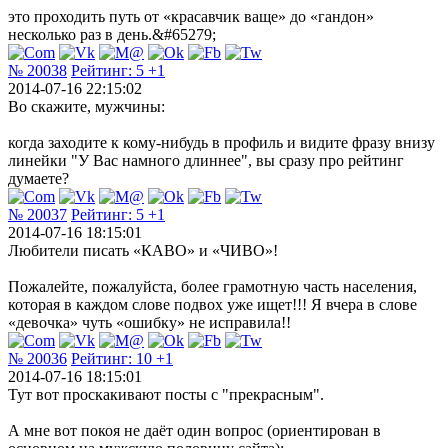
это проходить путь от «красавчик ваще» до «гандон»
несколько раз в день.&#65279;
№ 20038
Рейтинг:
5
+1
2014-07-16 22:15:02
Во скажите, мужчины:
когда заходите к кому-нибудь в профиль и видите фразу внизу
линейки "У Вас намного длиннее", вы сразу про рейтинг
думаете?
№ 20037
Рейтинг:
5
+1
2014-07-16 18:15:01
Любители писать «КАВО» и «ЧИВО»!
Пожалейте, пожалуйста, более грамотную часть населения,
которая в каждом слове подвох уже ищет!!! Я вчера в слове
«девочка» чуть «ошибку» не исправила!!
№ 20036
Рейтинг:
10
+1
2014-07-16 18:15:01
Тут вот проскакивают посты с "прекрасным".
А мне вот покоя не даёт один вопрос (ориентирован в