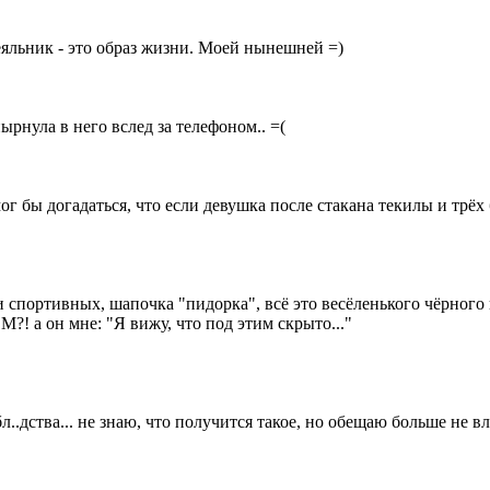
деяльник - это образ жизни. Моей нынешней =)
нырнула в него вслед за телефоном.. =(
я мог бы догадаться, что если девушка после стакана текилы и
и спортивных, шапочка "пидорка", всё это весёленького чёрного 
?! а он мне: "Я вижу, что под этим скрыто..."
..дства... не знаю, что получится такое, но обещаю больше не вл