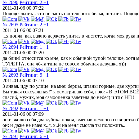
№ 2696
Рейтинг:
2
+1
2011-01-06 00:07:22
Пододеяльник - это не часть постельного белья, нет-нет. Подо
№ 2695
Рейтинг:
2
+1
2011-01-06 00:07:21
...я понял, как важно держать унитаз в чистоте, когда моя рука 
№ 2694
Рейтинг:
1
+1
2011-01-06 00:07:20
да блин! относится ко мне, как к обычной тупой тёлочке, хот
ТУРЕТТА, она чё-та типа не совсем обычная девушка х)))
№ 2693
Рейтинг:
5
+1
2011-01-06 00:07:10
3 янвая. иду по улице. на мне: берцы, штаны горные, две куртк
Вы такая сексуальная!" я осматриваю себя, грю: - В ЭТОМ ВСЁМ
спасиб, мужик, моя самооценка взлетела до небес) и тя с НГ!!
№ 2692
Рейтинг:
1
+1
2011-01-06 00:07:09
она: вколю себя два кубика покоя, вмешав немного сыворотки бл
он: и даже не имея х..я, х..й на меня смогла ты положить...
№ 2691
Рейтинг:
6
+1