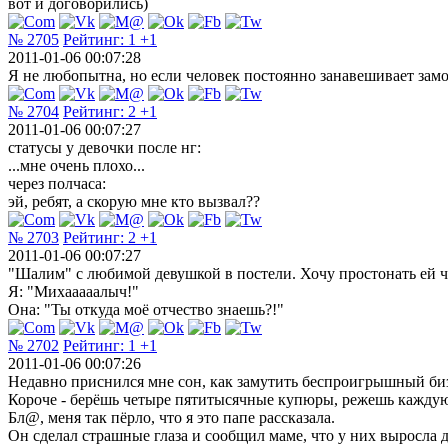
вот и договорились)
№ 2705
Рейтинг:
1
+1
2011-01-06 00:07:28
Я не любопытна, но если человек постоянно занавешивает замо
№ 2704
Рейтинг:
2
+1
2011-01-06 00:07:27
статусы у девочки после нг:
...мне очень плохо...
через полчаса:
эй, ребят, а скорую мне кто вызвал??
№ 2703
Рейтинг:
2
+1
2011-01-06 00:07:27
"Шалим" с любимой девушкой в постели. Хочу простонать ей что
Я: "Михааааалыч!"
Она: "Ты откуда моё отчество знаешь?!"
№ 2702
Рейтинг:
1
+1
2011-01-06 00:07:26
Недавно приснился мне сон, как замутить беспроигрышный биз
Короче - берёшь четыре пятитысячные купюры, режешь каждую 
Бл@, меня так пёрло, что я это папе рассказала.
Он сделал страшные глаза и сообщил маме, что у них выросла д