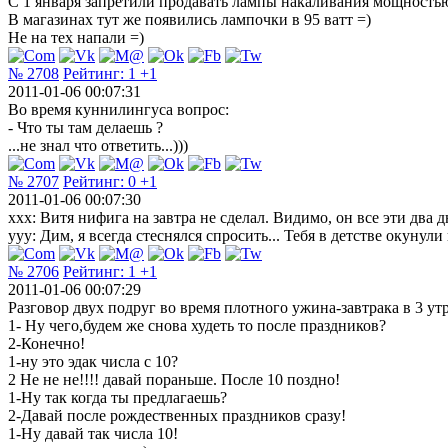
С 1 января запретили продавать лампы накаливания мощностью 
В магазинах тут же появились лампочки в 95 ватт =)
Не на тех напали =)
№ 2708
Рейтинг:
1
+1
2011-01-06 00:07:31
Во время куннилингуса вопрос:
- Что ты там делаешь ?
...не знал что ответить...)))
№ 2707
Рейтинг:
0
+1
2011-01-06 00:07:30
xxx: Витя нифига на завтра не сделал. Видимо, он все эти два
yyy: Дим, я всегда стеснялся спросить... Тебя в детстве окунули
№ 2706
Рейтинг:
1
+1
2011-01-06 00:07:29
Разговор двух подруг во время плотного ужина-завтрака в 3 утр
1- Ну чего,будем же снова худеть то после праздников?
2-Конечно!
1-ну это эдак числа с 10?
2 Не не не!!!! давай пораньше. После 10 поздно!
1-Ну так когда ты предлагаешь?
2-Давай после рождественных праздников сразу!
1-Ну давай так числа 10!