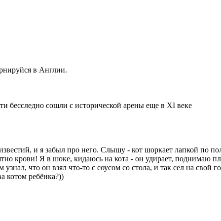
рнируйся в Англии.
ти бесследно сошли с исторической арены еще в XI веке
звестий, и я забыл про него. Слышу - кот шоркает лапкой по полу
но крови! Я в шоке, кидаюсь на кота - он удирает, поднимаю плем
знал, что он взял что-то с соусом со стола, и так сел на свой г
ва котом ребёнка?))