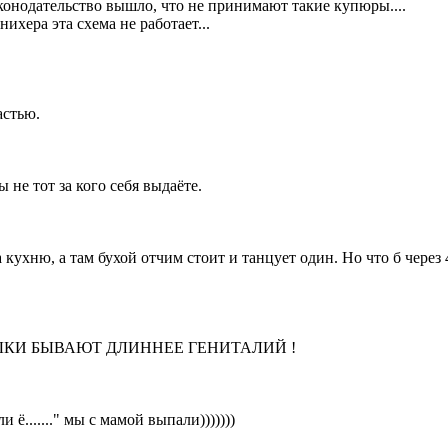
аконодательство вышло, что не принимают такие купюры....
нихера эта схема не работает...
астью.
 не тот за кого себя выдаёте.
на кухню, а там бухой отчим стоит и танцует один. Но что б чере
Е ЯЗЫКИ БЫВАЮТ ДЛИННЕЕ ГЕНИТАЛИЙ !
ё......." мы с мамой выпали)))))))