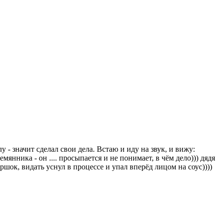
 - значит сделал свои дела. Встаю и иду на звук, и вижу:
янника - он .... просыпается и не понимает, в чём дело))) дядя
оршок, видать уснул в процессе и упал вперёд лицом на соус))))