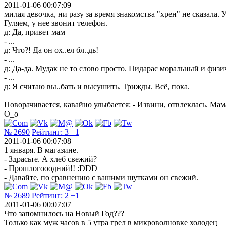
2011-01-06 00:07:09
милая девочка, ни разу за время знакомства "хрен" не сказала.
Гуляем, у нее звонит телефон.
д: Да, привет мам
- ...
д: Что?! Да он ох..ел бл..дь!
- ...
д: Да-да. Мудак не то слово просто. Пидарас моральный и физи
- ...
д: Я считаю вы..бать и высушить. Трижды. Всё, пока.
Поворачивается, кавайно улыбается: - Извини, отвлеклась. Мама
О_о
№ 2690
Рейтинг:
3
+1
2011-01-06 00:07:08
1 января. В магазине.
- Здрасьте. А хлеб свежий?
- Прошлогооодний!! :DDD
- Давайте, по сравнению с вашими шутками он свежий.
№ 2689
Рейтинг:
2
+1
2011-01-06 00:07:07
Что запомнилось на Новый Год???
Только как муж часов в 5 утра грел в микроволновке холодец