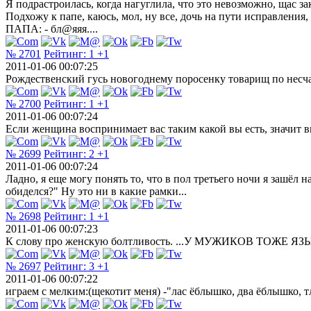
Я подрастроилась, когда нагуглила, что это невозможно, щас з
Подхожу к папе, каюсь, мол, ну все, дочь на пути исправления, 
ПАПА: - бл@яяя....
№ 2701
Рейтинг:
1
+1
2011-01-06 00:07:25
Рождественский гусь новогоднему поросенку товарищ по несч
№ 2700
Рейтинг:
1
+1
2011-01-06 00:07:24
Если женщина воспринимает вас таким какой вы есть, значит вы
№ 2699
Рейтинг:
2
+1
2011-01-06 00:07:24
Ладно, я еще могу понять то, что в пол третьего ночи я зашёл 
обиделся?" Ну это ни в какие рамки...
№ 2698
Рейтинг:
1
+1
2011-01-06 00:07:23
К слову про женскую болтливость. ...У МУЖИКОВ ТОЖ
№ 2697
Рейтинг:
3
+1
2011-01-06 00:07:22
играем с мелким:(щекотит меня) -"лас ёблышко, два ёблышко, тли 