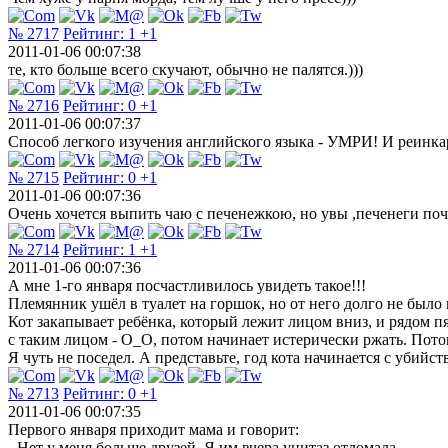
№ 2717
Рейтинг:
1
+1
2011-01-06 00:07:38
те, кто больше всего скучают, обычно не палятся.)))
№ 2716
Рейтинг:
0
+1
2011-01-06 00:07:37
Способ легкого изучения английского языка - УМРИ! И реинка
№ 2715
Рейтинг:
0
+1
2011-01-06 00:07:36
Очень хочется выпить чаю с печенежкою, но увы ,печенеги поч
№ 2714
Рейтинг:
1
+1
2011-01-06 00:07:36
А мне 1-го января посчастливилось увидеть такое!!!
Племянник ушёл в туалет на горшок, но от него долго не было и
Кот закапывает ребёнка, который лежит лицом вниз, и рядом пят
с таким лицом - О_О, потом начинает истерически ржать. Потом у
Я чуть не поседел. А представьте, год кота начинается с убийст
№ 2713
Рейтинг:
0
+1
2011-01-06 00:07:35
Первого января приходит мама и говорит:
- Нет у меня больше друзей. Я им вчера унитаз отломала...