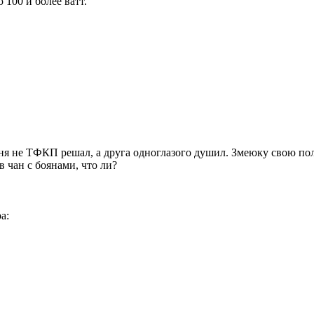
100 и более ватт.
 дня не ТФКП решал, а друга одноглазого душил. Змеюку свою по
 в чан с боянами, что ли?
а: