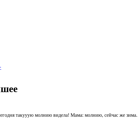
>
чшее
 сегодня такууую молнию видела! Мама: молнию, сейчас же зима.