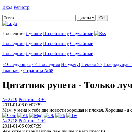
Вход
Регистр
Добавить цитату
Последние
Лучшие
По рейтингу
Случайные
Последние
Лучшие
По рейтингу
Случайные
Последние
Лучшие
По рейтингу
Случайные
< Следующая
<< Последняя
На удачу!
Первая >>
Предыдущая 
Главная
>
Страница №68
Цитатник рунета - Только лу
№ 2719
Рейтинг:
3
+1
2011-01-06 00:07:39
Мам, у меня к тебе две новости хорошая и плохая. Хорошая - я
№ 2718
Рейтинг:
1
+1
2011-01-06 00:07:39
Чем хуже у парня морда, тем лучше у него пресс)))