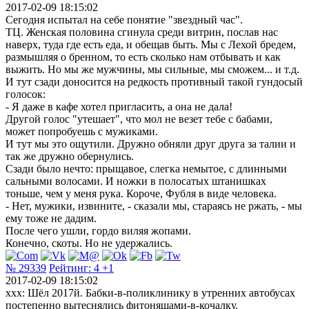
2017-02-09 18:15:02
Сегодня испытал на себе понятие "звездный час".
ТЦ. Женская половина сгинула среди витрин, послав нас
наверх, туда где есть еда, и обещав быть. Мы с Лехой бредем,
размышляя о бренном, то есть сколько нам отбывать и как
выжить. Но мы же мужчины, мы сильные, мы сможем... и т.д.
И тут сзади доносится на редкость противный такой гундосый
голосок:
- Я даже в кафе хотел пригласить, а она не дала!
Другой голос "утешает", что мол не везет тебе с бабами,
может попробуешь с мужиками.
И тут мы это ощутили. Дружно обняли друг друга за талии и
так же дружно обернулись.
Сзади было нечто: прыщавое, слегка немытое, с длинными
сальными волосами. И ножки в полосатых штанишках
тоньше, чем у меня рука. Короче, Фубля в виде человека.
- Нет, мужики, извините, - сказали мы, стараясь не ржать, - мы
ему тоже не дадим.
После чего ушли, гордо виляя жопами.
Конечно, скоты. Но не удержались.
№ 29339
Рейтинг:
4
+1
2017-02-09 18:15:02
xxx: Шёл 2017й. Бабки-в-поликлинику в утренних автобусах
постепенно вытеснялись фитоняшами-в-кочалку.