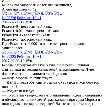
Я: 42
М: Как вы задолбали с этой книженцией :)
А мне натурально 42
№ 29326
Рейтинг:
10
+1
2017-02-08 12:15:01
Р(халк)=0 - невероятный халк.
Р(халк)=0.01 - маловероятный халк.
Р(халк)=0.9 - вероятный халк
Р(халк)=1 - достоверный халк.
При Р(халк) от -0.0001 и далее невероятность халка
зашкаливает.
№ 29325
Рейтинг:
10
+1
2017-02-08 12:15:01
Беседы с представителями клуба любителей научной
фантастики из секции свидетелей американцев на Луне
больше всего напоминают такой диалог:
— Деда Мороза не существует.
— Да? Ну тогда объясните откуда с утра под елкой берутся
подарки?
— Родители кладут.
— То есть вы утверждаете что миллионы людей сговорились
и обманывают своих детей, рассказывая про Деда Мороза и
подкладывая подарки под елку? Да это же чистой воды