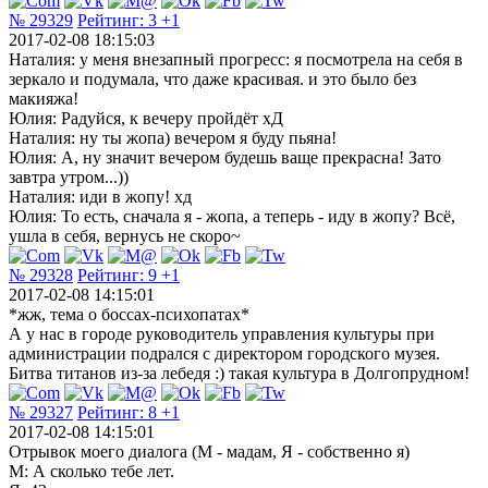
№ 29329
Рейтинг:
3
+1
2017-02-08 18:15:03
Наталия: у меня внезапный прогресс: я посмотрела на себя в
зеркало и подумала, что даже красивая. и это было без
макияжа!
Юлия: Радуйся, к вечеру пройдёт хД
Наталия: ну ты жопа) вечером я буду пьяна!
Юлия: А, ну значит вечером будешь ваще прекрасна! Зато
завтра утром...))
Наталия: иди в жопу! хд
Юлия: То есть, сначала я - жопа, а теперь - иду в жопу? Всё,
ушла в себя, вернусь не скоро~
№ 29328
Рейтинг:
9
+1
2017-02-08 14:15:01
*жж, тема о боссах-психопатах*
А у нас в городе руководитель управления культуры при
администрации подрался с директором городского музея.
Битва титанов из-за лебедя :) такая культура в Долгопрудном!
№ 29327
Рейтинг:
8
+1
2017-02-08 14:15:01
Отрывок моего диалога (М - мадам, Я - собственно я)
М: А сколько тебе лет.