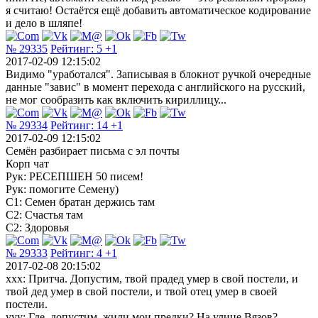
я считаю! Остаётся ещё добавить автоматическое кодирование
и дело в шляпе!
№ 29335
Рейтинг:
5
+1
2017-02-09 12:15:02
Видимо "уработался". Записывая в блокнот ручкой очередные
данные "завис" в момент перехода с английского на русский,
не мог сообразить как включить кириллицу...
№ 29334
Рейтинг:
14
+1
2017-02-09 12:15:02
Семён разбирает письма с эл почты
Корп чат
Рук: РЕСЕПШЕН 50 писем!
Рук: помогите Семену)
С1: Семен братан держись там
С2: Счастья там
С2: Здоровья
№ 29333
Рейтинг:
4
+1
2017-02-08 20:15:02
ххх: Притча. Допустим, твой прадед умер в свой постели, и
твой дед умер в свой постели, и твой отец умер в своей
постели.
ууу: Где, допустим, жили мои предки? На улице Вязов?