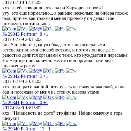
2017-02-10 12:15:02
xxx: а тебе говорили, что ты на Киркорова похож?
yyy: это еще нормально... я раньше несколько на бибера похож
был. причем как только я менял прическу он делал себе
похожую, скотина такая
№ 29343
Рейтинг:
8
+1
2017-02-09 20:15:02
<mr.Stroncium> Дэдпул обладает исключительными
регенеративными способностями, и потому он всегда с
радостью делится органами с теми, кто нуждается в пересадке.
Но жертвует он, конечно же, не свои органы - они ведь
поражены раком.
№ 29342
Рейтинг:
5
+1
2017-02-09 20:15:02
xxx: один раз в ванной потянулась не глядя за заколкой, а она
бац и побежала от меня на стенку, шевеля усами
№ 29341
Рейтинг:
0
+1
2017-02-09 18:15:02
xxx: "Найди кота на фото" это фигня. Найди семечку в горе
шелухи!
№ 29340
Рейтинг:
13
+1