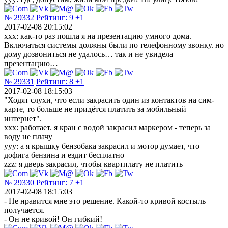
№ 29332
Рейтинг:
9
+1
2017-02-08 20:15:02
xxx: как-то раз пошла я на презентацию умного дома.
Включаться системы должны были по телефонному звонку. но
дому дозвониться не удалось… так и не увидела
презентацию…
№ 29331
Рейтинг:
8
+1
2017-02-08 18:15:03
"Ходят слухи, что если закрасить один из контактов на сим-
карте, то больше не придётся платить за мобильный
интернет".
xxx: работает. я кран с водой закрасил маркером - теперь за
воду не плачу
yyy: а я крышку бензобака закрасил и мотор думает, что
дофига бензина и ездит бесплатно
zzz: я дверь закрасил, чтобы квартплату не платить
№ 29330
Рейтинг:
7
+1
2017-02-08 18:15:03
- Не нравится мне это решение. Какой-то кривой костыль
получается.
- Он не кривой! Он гибкий!