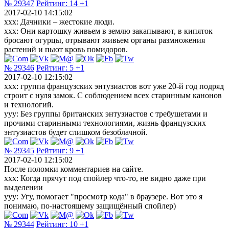
№ 29347
Рейтинг:
14
+1
2017-02-10 14:15:02
xxx: Дачники – жестокие люди.
xxx: Они картошку живьем в землю закапывают, в кипяток
бросают огурцы, отрывают живьем органы размножения
растений и пьют кровь помидоров.
№ 29346
Рейтинг:
5
+1
2017-02-10 12:15:02
xxx: группа французских энтузиастов вот уже 20-й год подряд
строит с нуля замок. С соблюдением всех старинным канонов
и технологий.
yyy: Без группы британских энтузиастов с требушетами и
прочими старинными технологиями, жизнь французских
энтузиастов будет слишком безоблачной.
№ 29345
Рейтинг:
9
+1
2017-02-10 12:15:02
После поломки комментариев на сайте.
xxx: Когда прячут под спойлер что-то, не видно даже при
выделении
yyy: Угу, помогает "просмотр кода" в браузере. Вот это я
понимаю, по-настоящему защищённый спойлер)
№ 29344
Рейтинг:
10
+1