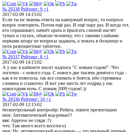
№ 29338
Рейтинг:
9
+1
2017-02-09 14:15:02
Если ты не знаешь ответа на каверзный вопрос, то попроси
вопрос повторить. Потом ещё раз. И ещё пару раз. И когда тот,
кто спрашивает, начнёт орать и брызгать слюной насчёт
тупых и глухих, объясни человеку, что с такими слабыми
нервами впору не вопросы задавать, а лежать в больнице и
пить разноцветные таблетки.
№ 29337
Рейтинг:
8
+1
2017-02-09 14:15:02
А у нас в кабинете висит надпись "С новым годом!". Что
логично - с нового года. С нового две тысячи девятого года -
как я ее повесила, так все снимать и боятся, ибо стремянка
сломана и ссыкотно. И вот уже шесть лет подряд у нас
новогодняя ночь. С новым 2009 годом! ))
№ 29336
Рейтинг:
10
+1
2017-02-09 12:15:02
бесконтрольный контролёр: Ребята, ловите презентацию
ннн: Автоматический код-ревью!?
яяя: Approve не глядя :?)
ччч: Там много всего веселого)
ннн: Не, автоматический код-ревью — это реальный прорыв,