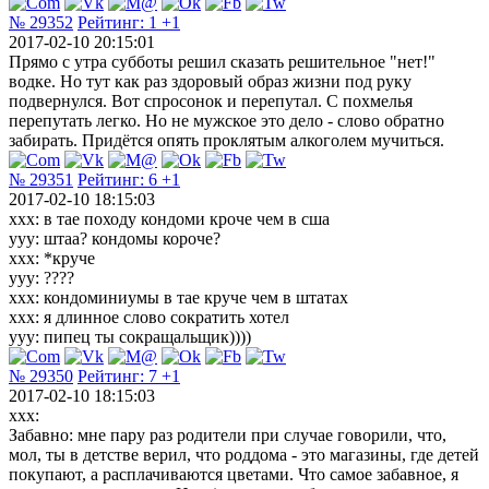
№ 29352
Рейтинг:
1
+1
2017-02-10 20:15:01
Прямо с утра субботы решил сказать решительное "нет!"
водке. Но тут как раз здоровый образ жизни под руку
подвернулся. Вот спросонок и перепутал. С похмелья
перепутать легко. Но не мужское это дело - слово обратно
забирать. Придётся опять проклятым алкоголем мучиться.
№ 29351
Рейтинг:
6
+1
2017-02-10 18:15:03
xxx: в тае походу кондоми кроче чем в сша
yyy: штаа? кондомы короче?
ххх: *круче
ууу: ????
ххх: кондоминиумы в тае круче чем в штатах
ххх: я длинное слово сократить хотел
ууу: пипец ты сокращальщик))))
№ 29350
Рейтинг:
7
+1
2017-02-10 18:15:03
xxx:
Забавно: мне пару раз родители при случае говорили, что,
мол, ты в детстве верил, что роддома - это магазины, где детей
покупают, а расплачиваются цветами. Что самое забавное, я