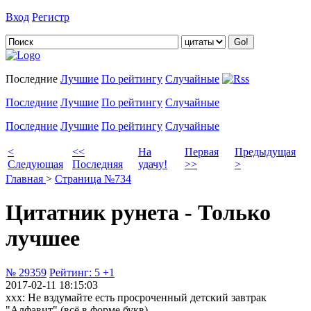
Вход
Регистр
Добавить цитату
Последние
Лучшие
По рейтингу
Случайные
Последние
Лучшие
По рейтингу
Случайные
Последние
Лучшие
По рейтингу
Случайные
<
<<
На
Первая
Предыдущая
Следующая
Последняя
удачу!
>>
>
Главная
>
Страница №734
Цитатник рунета - Только
лучшее
№ 29359
Рейтинг:
5
+1
2017-02-11 18:15:03
xxx: Не вздумайте есть просроченный детский завтрак
"Алфавит" (всё в форме букв)