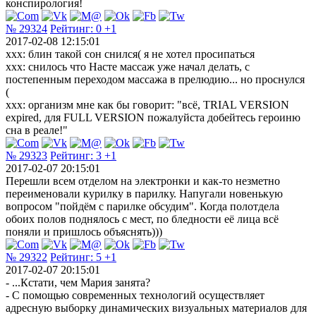
конспирология!
№ 29324
Рейтинг:
0
+1
2017-02-08 12:15:01
xxx: блин такой сон снился( я не хотел просипаться
ххх: снилось что Насте массаж уже начал делать, с
постепенным переходом массажа в прелюдию... но проснулся
(
ххх: организм мне как бы говорит: "всё, TRIAL VERSION
expired, для FULL VERSION пожалуйста добейтесь героиню
сна в реале!"
№ 29323
Рейтинг:
3
+1
2017-02-07 20:15:01
Перешли всем отделом на электронки и как-то незметно
переименовали курилку в парилку. Напугали новенькую
вопросом "пойдём с парилке обсудим". Когда полотдела
обоих полов поднялось с мест, по бледности её лица всё
поняли и пришлось объяснять)))
№ 29322
Рейтинг:
5
+1
2017-02-07 20:15:01
- ...Кстати, чем Мария занята?
- С помощью современных технологий осуществляет
адресную выборку динамических визуальных материалов для