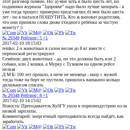
этот разговор помню. Но: а) мне хоть и было шесть лет, но
подшивки журнала "Здоровье" надо было лучше запирать - я
уже тогда процесс примерно представлял; б) мне было шесть
лет - но я пытался ПОШУТИТЬ. Кто ж виноват родителям,
что они приняли слова дюже ехидного ребёнка за чистую
монету? :)
№ 29349
Рейтинг:
5
+1
2017-02-10 18:15:03
remko: 2-х животных в салон весом до 8 кг вместе с
переноской регистрируют
Семёнов: двух животных - да, но это должны быть или 2
собаки, или 2 кошки, а Мурку с Тузиком на одном рейсе
нельзя
Д М Б: 100 лет прошло, а ниче не меняеца - маху с жужей
тогда тоже на борт не пустили, пришлось ванькино кольцо
дилижансом спасать
№ 29348
Рейтинг:
8
+1
2017-02-10 14:15:02
Новость: Преподаватель КубГУ ушла в порноиндустрию из-за
низкой зарплаты.
Комментарий: энергичный преподаватель всегда найдёт, как
заработать.