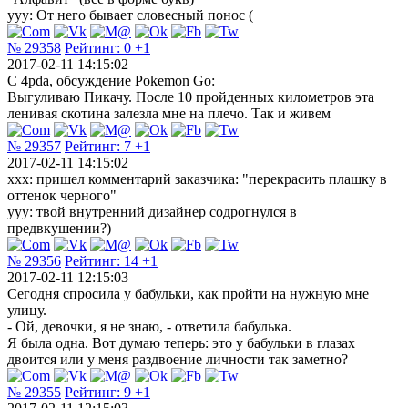
yyy: От него бывает словесный понос (
№ 29358
Рейтинг:
0
+1
2017-02-11 14:15:02
С 4pda, обсуждение Pokemon Go:
Выгуливаю Пикачу. После 10 пройденных километров эта
ленивая скотина залезла мне на плечо. Так и живем
№ 29357
Рейтинг:
7
+1
2017-02-11 14:15:02
xxx: пришел комментарий заказчика: "перекрасить плашку в
оттенок черного"
yyy: твой внутренний дизайнер содрогнулся в
предвкушении?)
№ 29356
Рейтинг:
14
+1
2017-02-11 12:15:03
Сегодня спросила у бабульки, как пройти на нужную мне
улицу.
- Ой, девочки, я не знаю, - ответила бабулька.
Я была одна. Вот думаю теперь: это у бабульки в глазах
двоится или у меня раздвоение личности так заметно?
№ 29355
Рейтинг:
9
+1