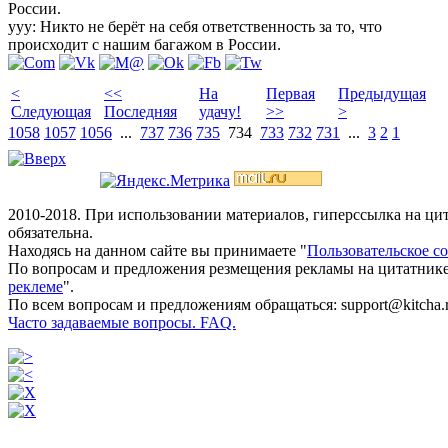
России.
yyy: Никто не берёт на себя ответственность за то, что
происходит с нашим багажом в России.
<
<<
На
Первая
Предыдущая
Следующая
Последняя
удачу!
>>
>
1058
1057
1056
...
737
736
735
734
733
732
731
...
3
2
1
2010-2018. При использовании материалов, гиперссылка на ц
обязательна.
Находясь на данном сайте вы принимаете "
Пользовательское с
По вопросам и предложения резмещения рекламы на цитатнике
реклеме
".
По всем вопросам и предложениям обращаться: support@kitcha.
Часто задаваемые вопросы. FAQ.