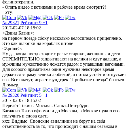
фелинотерапии.
- Опять видео с котиками в рабочее время смотрит?!
- Угу.
№ 29321
Рейтинг:
9
+1
2017-02-07 18:15:02
<Дэвид Блэйн>:
на первом поезде сбоку несколько велосипедов прицеплено.
Это как шлюпки на кораблях штоле
<Zprime>:
Ну да, когда поезд сходит с рельс старики, женщины и дети
СТРЕМИТЕЛЬНО запрыгивают на велики и едут дальше, а
мужчины мужественно ложатся рядом с упавшими вагонами.
Для особого драматизма один мужчина некоторое время
держится за раму велика любимой, а потом устаёт и отпускает
его. Все плачут, играет саундтрек "Прибытие поезда" братьев
Люмьер.
№ 29320
Рейтинг:
5
+1
2017-02-07 18:15:02
Перелёт Токио - Москва - Санкт-Петербург.
Багаж из Токио оформили до Москвы, в Москве нужно его
получить и снова сдать.
xxx: Видимо, Японские авиалинии не берут на себя
ответственность за то, что происходит с нашим багажом в