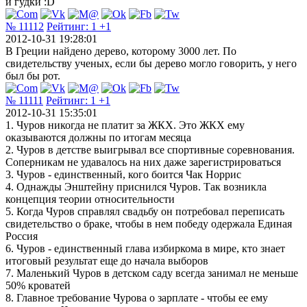
и гудки :D
№ 11112
Рейтинг:
1
+1
2012-10-31 19:28:01
В Греции найдено дерево, которому 3000 лет. По
свидетельству ученых, если бы дерево могло говорить, у него
был бы рот.
№ 11111
Рейтинг:
1
+1
2012-10-31 15:35:01
1. Чуров никогда не платит за ЖКХ. Это ЖКХ ему
оказываются должны по итогам месяца
2. Чуров в детстве выигрывал все спортивные соревнования.
Соперникам не удавалось на них даже зарегистрироваться
3. Чуров - единственный, кого боится Чак Норрис
4. Однажды Энштейну приснился Чуров. Так возникла
концепция теории относительности
5. Когда Чуров справлял свадьбу он потребовал переписать
свидетельство о браке, чтобы в нем победу одержала Единая
Россия
6. Чуров - единственный глава избиркома в мире, кто знает
итоговый результат еще до начала выборов
7. Маленький Чуров в детском саду всегда занимал не меньше
50% кроватей
8. Главное требование Чурова о зарплате - чтобы ее ему