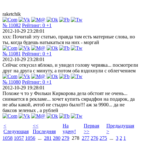
raketchik
№ 11082
Рейтинг:
0
+1
2012-10-29 23:28:01
xxx: Почитай эту статью, правда там есть матерные слова, но
ты, когда будешь натыкаться на них - моргай
№ 11081
Рейтинг:
0
+1
2012-10-29 23:28:01
Сейчас откусил яблоко, и увидел голову червяка... посмотрели
друг на друга с минуту, а потом оба вздохнули с облегчением
№ 11080
Рейтинг:
0
+1
2012-10-29 19:28:01
Похоже ч то у Фильки Киркорова дела обстоят не очень...
снимается в рекламе... хочет купить смрадфон на подарок, да
не абы какой, ачтоб не стыдно было!!! аж за 9900... да не
баксов зеленых , а рублей
<
<<
На
Первая
Предыдущая
Следующая
Последняя
удачу!
>>
>
1058
1057
1056
...
281
280
279
278
277
276
275
...
3
2
1