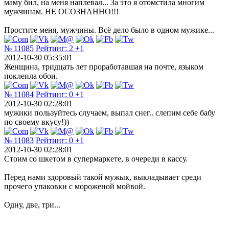
маму бил, на меня наплевал... За это я отомстила многим
мужчинам. НЕ ОСОЗНАННО!!!
Простите меня, мужчины. Всё дело было в одном мужике...
№ 11085
Рейтинг:
2
+1
2012-10-30 05:35:01
Женщина, тридцать лет проработавшая на почте, языком
поклеила обои.
№ 11084
Рейтинг:
0
+1
2012-10-30 02:28:01
мужики пользуйтесь случаем, выпал снег.. слепим себе бабу
по своему вкусу!))
№ 11083
Рейтинг:
0
+1
2012-10-30 02:28:01
Стоим со шкетом в супермаркете, в очереди в кассу.
Перед нами здоровый такой мужык, выкладывает среди
прочего упаковки с мороженой мойвой.
Одну, две, три...