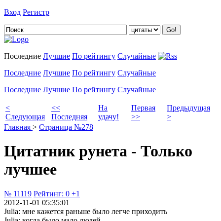
Вход
Регистр
Добавить цитату
Последние
Лучшие
По рейтингу
Случайные
Последние
Лучшие
По рейтингу
Случайные
Последние
Лучшие
По рейтингу
Случайные
<
<<
На
Первая
Предыдущая
Следующая
Последняя
удачу!
>>
>
Главная
>
Страница №278
Цитатник рунета - Только
лучшее
№ 11119
Рейтинг:
0
+1
2012-11-01 05:35:01
Julia: мне кажется раньше было легче приходить
Julia: когда было мало людей