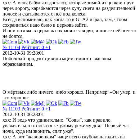
ххх: А меня бабульки достают, которые зимой из церкви прут
через дорогу, карабкаются через кучу снега на разделительной
полосе и скатываются с неё под колеса.
Всегда вспоминаю, как когда-то в GTA2 играл, там, чтобы
сохраниться надо было в церковь зайти.
И они похоже в церковь сохраняться ходят, и после неё ничего
не боятся.
№ 11104
Рейтинг:
0
+1
2012-10-31 09:28:01
Побочный продукт цивилизации: идиот с высшим
образованием.
О мёртвых либо ничего, либо хорошо. Например: «Он умер, и
это хорошо».
№ 11103
Рейтинг:
0
+1
2012-10-31 06:28:01
xxx: И ведь что удивительно. "Совы", как правило,
уважительно относятся к чужому режиму дня: "Первый час
ночи, куда им звонить, спят уже".
xxx: А вот "жаворонкам" чаще всего глубоко нагадить на