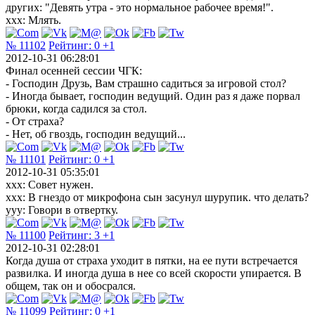
других: "Девять утра - это нормальное рабочее время!".
xxx: Млять.
№ 11102
Рейтинг:
0
+1
2012-10-31 06:28:01
Финал осенней сессии ЧГК:
- Господин Друзь, Вам страшно садиться за игровой стол?
- Иногда бывает, господин ведущий. Один раз я даже порвал
брюки, когда садился за стол.
- От страха?
- Нет, об гвоздь, господин ведущий...
№ 11101
Рейтинг:
0
+1
2012-10-31 05:35:01
xxx: Совет нужен.
xxx: В гнездо от микрофона сын засунул шурупик. что делать?
yyy: Говори в отвертку.
№ 11100
Рейтинг:
3
+1
2012-10-31 02:28:01
Когда душа от страха уходит в пятки, на ее пути встречается
развилка. И иногда душа в нее со всей скорости упирается. В
общем, так он и обосрался.
№ 11099
Рейтинг:
0
+1