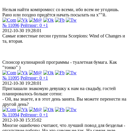
Нельзя найти компромисс со всеми, ибо всем не угодишь.
Рано или поздно придётся начать посылать на х""й.
№ 11096
Рейтинг:
0
+1
2012-10-30 19:28:01
Самые известные песни группы Scorpions: Wind of Changes и
та, вторая.
Спонсор кулинарной программы - туалетная бумага. Как
"тонко" )
№ 11095
Рейтинг:
0
+1
2012-10-30 19:28:01
Приглашали знакомую девушку к нам на свадьбу, гостей
планировалось больше сотни:
- Ой, вы знаете, я в этот день занята. Вы можете перенести на
другой день?
№ 11094
Рейтинг:
0
+1
2012-10-30 15:35:02
Многие ошибочно считают, что лучший повод для безделья -
отсутствие работы. Но это совсем не так. На самом деле