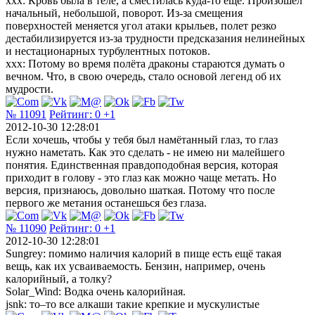
xxx: Кровь была в теле, а сместилась куда-то ещё. Произошел
начальный, небольшой, поворот. Из-за смещения
поверхностей меняется угол атаки крыльев, полет резко
дестабилизируется из-за трудности предсказания нелинейных
и нестационарных турбулентных потоков.
xxx: Потому во время полёта драконы стараются думать о
вечном. Что, в свою очередь, стало основой легенд об их
мудрости.
№ 11091
Рейтинг:
0
+1
2012-10-30 12:28:01
Если хочешь, чтобы у тебя был намётанный глаз, то глаз
нужно наметать. Как это сделать - не имею ни малейшего
понятия. Единственная правдоподобная версия, которая
приходит в голову - это глаз как можно чаще метать. Но
версия, признаюсь, довольно шаткая. Потому что после
первого же метания останешься без глаза.
№ 11090
Рейтинг:
0
+1
2012-10-30 12:28:01
Sungrey: помимо наличия калорий в пище есть ещё такая
вещь, как их усваиваемость. Бензин, например, очень
калорийный, а толку?
Solar_Wind: Водка очень калорийная.
jsnk: то–то все алкаши такие крепкие и мускулистые