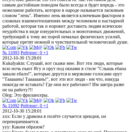
самым достойным поводом было всегда и будет впредь - это
нежелание работать, которое в народе называется ласковым
словом "лень". Именно лень является ключевым фактором в
сложных взаимоотношениях между человеком и настырной
работой, которая так и норовит доставить людям всяческие
неудобства в виде изнурительных и монотонных движений,
требующий к тому же порой немалых физических усилий,
которые претят нежной и чувствительной человеческой душе.
№ 11093
Рейтинг:
0
+1
2012-10-30 15:28:01
Kukalyakin: Слушай, вот скажи мне. Вот эти люди, которые
всю ночь пьют Ягу и орут под окнами в стиле "Слышь ебана
завали ебало!", которые дерутся и мерзкими голосами орут
"Тааааань! Таааааань!", вот эти все люди - им что, никуда
никогда не вставать? Где они все работают? Им завтра разве
не на работу?!!
Oleg: Это фрилансеры.
№ 11092
Рейтинг:
0
+1
2012-10-30 15:28:01
xxx: Если у дракона в полёте случается эрекция, он
переворачивается.
yyy: Каким образом?