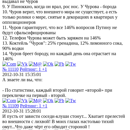
выдавал не Чуров
9. У Пиноккио, когда он врал, рос нос. У Чурова - борода
10. Чуров верит, что внешнего мира не существует, а есть
только ролики о мире, снятые в декорациях в квартирах у
оппозиционеров
11. Чуров гарантирует, что все 146% вопросов Путину не
будут сфальсифицированы
12. Телефон Чурова может быть заряжен на 146%
13. Коктейль "Чуров": 25% гренадина, 12% лимонного сока,
90% водки
14. Чуров бреет бороду, но каждый день она отрастает на
146%
№ 11110
Рейтинг:
1
+1
2012-10-31 15:35:01
А знаете ли вы, что:
- По статистике, каждый второй говорит «второй» при
перекличке на первый - второй.
№ 11109
Рейтинг:
1
+1
2012-10-31 15:28:01
И пусть от зависти соседи-клуши стонут... Хватает прелестей
во внешности с лихвой! В моих глазах настолько тихий
омут...Что даже чёрт его обходит стороной !