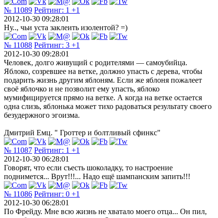
№ 11089
Рейтинг:
1
+1
2012-10-30 09:28:01
Ну.., чьи уста заклеить изолентой? =)
№ 11088
Рейтинг:
3
+1
2012-10-30 09:28:01
Человек, долго живущий с родителями — самоубийца.
Яблоко, созревшее на ветке, должно упасть с дерева, чтобы
подарить жизнь другим яблоням. Если же яблоня пожалеет
своё яблочко и не позволит ему упасть, яблоко
мумифицируется прямо на ветке. А когда на ветке остается
одна слизь, яблонька может тихо радоваться результату своего
безудержного эгоизма.
Дмитрий Емц. " Гроттер и болтливый сфинкс"
№ 11087
Рейтинг:
1
+1
2012-10-30 06:28:01
Говорят, что если съесть шоколадку, то настроение
поднимется... Врут!!!... Надо ещё шампанским запить!!!
№ 11086
Рейтинг:
0
+1
2012-10-30 06:28:01
По Фрейду. Мне всю жизнь не хватало моего отца... Он пил,