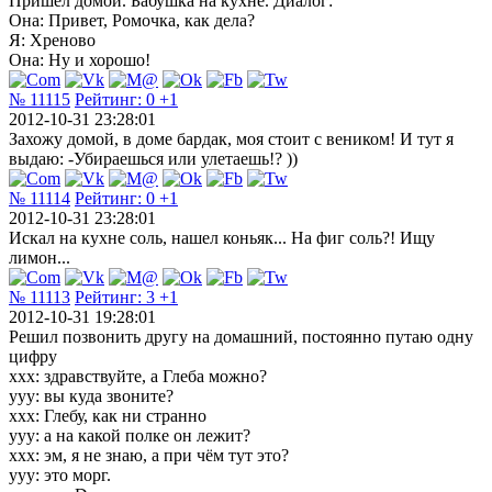
Пришел домой. Бабушка на кухне. Диалог:
Она: Привет, Ромочка, как дела?
Я: Хреново
Она: Ну и хорошо!
№ 11115
Рейтинг:
0
+1
2012-10-31 23:28:01
Захожу домой, в доме бардак, моя стоит с веником! И тут я
выдаю: -Убираешься или улетаешь!? ))
№ 11114
Рейтинг:
0
+1
2012-10-31 23:28:01
Искал на кухне соль, нашел коньяк... На фиг соль?! Ищу
лимон...
№ 11113
Рейтинг:
3
+1
2012-10-31 19:28:01
Решил позвонить другу на домашний, постоянно путаю одну
цифру
xxx: здравствуйте, а Глеба можно?
yyy: вы куда звоните?
xxx: Глебу, как ни странно
yyy: а на какой полке он лежит?
xxx: эм, я не знаю, а при чём тут это?
yyy: это морг.