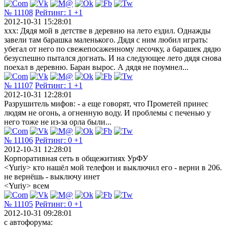
№ 11108
Рейтинг:
1
+1
2012-10-31 15:28:01
xxx: Дядя мой в детстве в деревню на лето ездил. Однажды
завели там барашка маленького. Дядя с ним любил играть:
убегал от него по свежепосаженному лесочку, а барашек дядю
безуспешно пытался догнать. И на следующее лето дядя снова
поехал в деревню. Баран вырос. А дядя не поумнел...
№ 11107
Рейтинг:
1
+1
2012-10-31 12:28:01
Разрушитель мифов: - а еще говорят, что Прометей принес
людям не огонь, а огненную воду. И проблемы с печенью у
него тоже не из-за орла были...
№ 11106
Рейтинг:
0
+1
2012-10-31 12:28:01
Корпоративная сеть в общежитиях УрФУ
<Yuriy> кто нашёл мой телефон и выключил его - верни в 206.
не вернёшь - выключу инет
<Yuriy> всем
№ 11105
Рейтинг:
0
+1
2012-10-31 09:28:01
с автофорума: