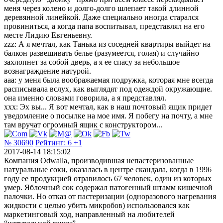
меня через колено и долго-долго шлепает такой длинной
деревянной линейкой. Даже специально иногда старался
провиниться, а когда папа воспитывал, представлял на его
месте Лидию Евгеньевну.
zzz: А я мечтал, как Танька из соседней квартиры выйдет на
балкон развешивать белье (разумеется, голая) и случайно
захлопнет за собой дверь, а я ее спасу за небольшое
вознаграждение натурой.
ааа: у меня была воображаемая подружка, которая мне всегда
расписывала вслух, как выглядят под одеждой окружающие.
она именно словами говорила, а я представлял.
xxx: Эх вы... Я вот мечтал, как в наш почтовый ящик придет
уведомление о посылке на мое имя. Я побегу на почту, а мне
там вручат огромный ящик с конструктором...
№ 30690
Рейтинг:
6
+1
2017-08-14 18:15:02
Компания Odwalla, производившая непастеризованные
натуральные соки, оказалась в центре скандала, когда в 1996
году ее продукцией отравилось 67 человек, один из которых
умер. Яблочный сок содержал патогенный штамм кишечной
палочки. Но отказ от пастеризации (одноразового нагревания
жидкости с целью убить микробов) использовался как
маркетинговый ход, направленный на любителей