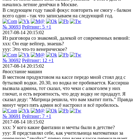
начались летние денёчки в Москве.
В следующем году такой фокус повторить не смогу - балкон
всего один - так что записываем на следующий год.
№ 30693
Рейтинг:
5
+1
2017-08-14 20:15:02
Из разговора со знакомой, далекой от современных веяний:
ххх: Он еще вейпер, знаешь?
ууу: Это что-то венерическое?
№ 30692
Рейтинг:
12
+1
2017-08-14 20:15:02
#восстание машин
В местном продуктовом на кассе передо мной стоял дед с
бутылкой водки. 20.30, но водка не пробивается. Кассирша
вызвала админа, тот сказал, что чеки с алкоголем у них
глючат, и есть вероятность, что деду водку не продадут. Я
сказал деду: "Матрица решила, что вам хватит пить." Правда
минут через пять админ всё настроил и всё пробилось.
№ 30691
Рейтинг:
7
+1
2017-08-14 18:15:02
xxx: У кого какие фантазии и мечты были в детстве?
ууу: Я представлял себе, как учительница математики за
очередную "двойку" прямо при всем классе перекидывает