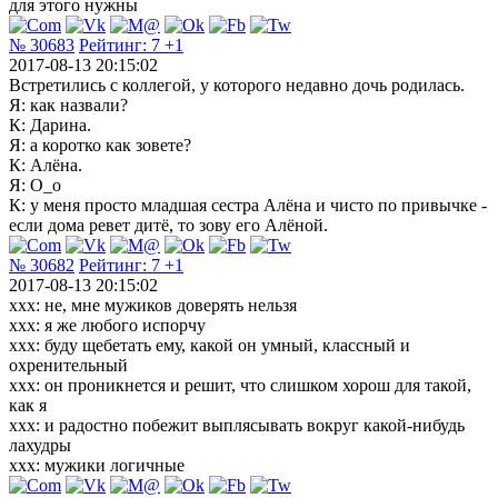
для этого нужны
№ 30683
Рейтинг:
7
+1
2017-08-13 20:15:02
Встретились с коллегой, у которого недавно дочь родилась.
Я: как назвали?
К: Дарина.
Я: а коротко как зовете?
К: Алёна.
Я: О_о
К: у меня просто младшая сестра Алёна и чисто по привычке -
если дома ревет дитё, то зову его Алёной.
№ 30682
Рейтинг:
7
+1
2017-08-13 20:15:02
ххх: не, мне мужиков доверять нельзя
ххх: я же любого испорчу
ххх: буду щебетать ему, какой он умный, классный и
охренительный
ххх: он проникнется и решит, что слишком хорош для такой,
как я
ххх: и радостно побежит выплясывать вокруг какой-нибудь
лахудры
ххх: мужики логичные