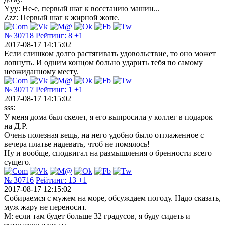
Yyy: Не-е, первый шаг к восстанию машин...
Zzz: Первый шаг к жирной жопе.
№ 30718
Рейтинг:
8
+1
2017-08-17 14:15:02
Если слишком долго растягивать удовольствие, то оно может
лопнуть. И одним концом больно ударить тебя по самому
неожиданному месту.
№ 30717
Рейтинг:
1
+1
2017-08-17 14:15:02
sss:
У меня дома был скелет, я его выпросила у коллег в подарок
на Д.Р.
Очень полезная вещь, на него удобно было отглаженное с
вечера платье надевать, чтоб не помялось!
Ну и вообще, сподвигал на размышления о бренности всего
сущего.
№ 30716
Рейтинг:
13
+1
2017-08-17 12:15:02
Собираемся с мужем на море, обсуждаем погоду. Надо сказать,
муж жару не переносит.
М: если там будет больше 32 градусов, я буду сидеть и