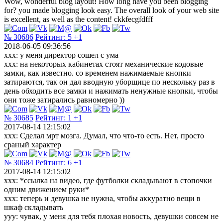
Wow, wonderful blog layout! How long have you been blogging
for? you made blogging look easy. The overall look of your web site
is excellent, as well as the content! ckkfecgfdfff
№ 30686
Рейтинг:
5
+1
2018-06-05 09:36:56
xxx: у меня директор сошел с ума
xxx: на некоторых кабинетах стоят механические кодовые
замки, как известно. со временем нажимаемые кнопки
затираются, так он дал вводную уборщице по нескольку раз в
день обходить все замки и нажимать ненужные кнопки, чтобы
они тоже затирались равномерно ))
№ 30685
Рейтинг:
1
+1
2017-08-14 12:15:02
xxx: Сделал мрт мозга. Думал, что что-то есть. Нет, просто
сраный характер
№ 30684
Рейтинг:
6
+1
2017-08-14 12:15:02
ххх: *ссылка на видео, где футболки складывают в стопочки
одним движением руки*
ххх: теперь и девушка не нужна, чтобы аккуратно вещи в
шкаф складывать
ууу: чувак, у меня для тебя плохая новость, девушки совсем не