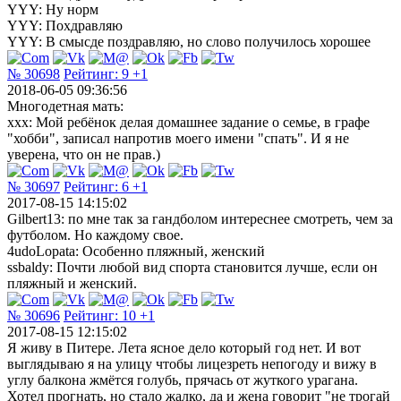
YYY: Ну норм
YYY: Похдравляю
YYY: В смысде поздравляю, но слово получилось хорошее
№ 30698
Рейтинг:
9
+1
2018-06-05 09:36:56
Многодетная мать:
xxx: Мой ребёнок делая домашнее задание о семье, в графе
"хобби", записал напротив моего имени "спать". И я не
уверена, что он не прав.)
№ 30697
Рейтинг:
6
+1
2017-08-15 14:15:02
Gilbert13: по мне так за гандболом интереснее смотреть, чем за
футболом. Но каждому свое.
4udoLopata: Особенно пляжный, женский
ssbaldy: Почти любой вид спорта становится лучше, если он
пляжный и женский.
№ 30696
Рейтинг:
10
+1
2017-08-15 12:15:02
Я живу в Питере. Лета ясное дело который год нет. И вот
выглядываю я на улицу чтобы лицезреть непогоду и вижу в
углу балкона жмётся голубь, прячась от жуткого урагана.
Хотел прогнать, но стало жалко, да и жена говорит "не трогай