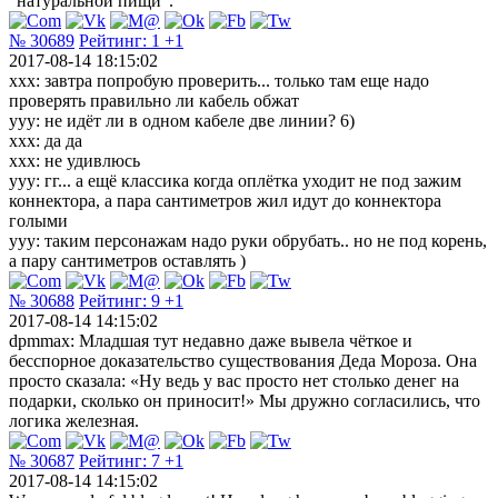
“натуральной пищи”.
№ 30689
Рейтинг:
1
+1
2017-08-14 18:15:02
xxx: завтра попробую проверить... только там еще надо
проверять правильно ли кабель обжат
yyy: не идёт ли в одном кабеле две линии? 6)
xxx: да да
xxx: не удивлюсь
yyy: гг... а ещё классика когда оплётка уходит не под зажим
коннектора, а пара сантиметров жил идут до коннектора
голыми
yyy: таким персонажам надо руки обрубать.. но не под корень,
а пару сантиметров оставлять )
№ 30688
Рейтинг:
9
+1
2017-08-14 14:15:02
dpmmax: Младшая тут недавно даже вывела чёткое и
бесспорное доказательство существования Деда Мороза. Она
просто сказала: «Ну ведь у вас просто нет столько денег на
подарки, сколько он приносит!» Мы дружно согласились, что
логика железная.
№ 30687
Рейтинг:
7
+1
2017-08-14 14:15:02