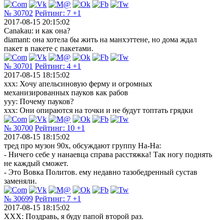
№ 30702
Рейтинг:
7
+1
2017-08-15 20:15:02
Canakau: и как она?
diamant: она хотела бы жить на манхэттене, но дома ждал
пакет в пакете с пакетами.
№ 30701
Рейтинг:
4
+1
2017-08-15 18:15:02
ххх: Хочу апельсиновую ферму и огромных
механизированных пауков как рабов
ууу: Почему пауков?
ххх: Они опираются на точки и не будут топтать грядки
№ 30700
Рейтинг:
10
+1
2017-08-15 18:15:02
тред про музон 90х, обсуждают группу На-На:
- Ничего себе у нанаевца справа расстяжка! Так ногу поднять
не каждый сможет.
- Это Вовка Политов. ему недавно тазобедренный сустав
заменяли.
№ 30699
Рейтинг:
7
+1
2017-08-15 18:15:02
XXX: Поздравь, я буду папой второй раз.