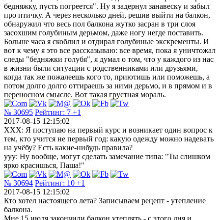
бедняжку, пусть погреется". Ну я задернул занавеску и забыл
про птичку. А через несколько дней, решив выйти на балкон,
обнаружил что весь пол балкона жутко засран в три слоя
засохшим голубиным дерьмом, даже ногу негде поставить.
Больше часа я скоблил и отдирал голубиные экскременты. И
вот к чему я это все рассказываю: все время, пока я уничтожал
следы "бедняжки голубя", я думал о том, что у каждого из нас
в жизни были ситуации с родственниками или друзьями,
когда так же пожалеешь кого то, приютишь или поможешь, а
потом долго долго оттираешь за ними дерьмо, и в прямом и в
переносном смысле. Вот такая грустная мораль.
№ 30695
Рейтинг:
7
+1
2017-08-15 12:15:02
XXX: Я поступаю на первый курс и возникает один вопрос к
тем, кто учится не первый год: какую одежду можно надевать
на учёбу? Есть какие-нибудь правила?
yyy: Ну вообще, могут сделать замечание типа: "Ты слишком
ярко красишься, Паша!"
№ 30694
Рейтинг:
10
+1
2017-08-15 12:15:02
Кто хотел настоящего лета? Записываем рецепт - утепление
балкона.
Мне 15 июля закончили балкон утеплять - с этого дня и