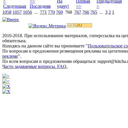
<
<<
На
Первая
Предыдущая
Следующая
Последняя
удачу!
>>
>
1058
1057
1056
...
771
770
769
768
767
766
765
...
3
2
1
2010-2018. При использовании материалов, гиперссылка на ц
обязательна.
Находясь на данном сайте вы принимаете "
Пользовательское с
По вопросам и предложения резмещения рекламы на цитатнике
реклеме
".
По всем вопросам и предложениям обращаться: support@kitcha.
Часто задаваемые вопросы. FAQ.