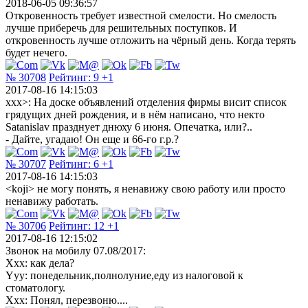
2018-06-05 09:36:57
Откровенность требует известной смелости. Но смелость
лучше приберечь для решительных поступков. И
откровенность лучше отложить на чёрный день. Когда терять
будет нечего.
№ 30708
Рейтинг:
9
+1
2017-08-16 14:15:03
xxx>: На доске объявлений отделения фирмы висит список
грядущих дней рождения, и в нём написано, что некто
Satanislav празднует днюху 6 июня. Опечатка, или?..
- Дайте, угадаю! Он еще и 66-го г.р.?
№ 30707
Рейтинг:
6
+1
2017-08-16 14:15:03
<koji> не могу понять, я ненавижу свою работу или просто
ненавижу работать.
№ 30706
Рейтинг:
12
+1
2017-08-16 12:15:02
Звонок на мобилу 07.08/2017:
Xxx: как дела?
Yyy: понедельник,полнолуние,еду из налоговой к
стоматологу.
Xxx: Понял, перезвоню....