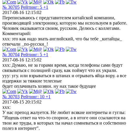
№ 30705
Рейтинг:
5
+1
2017-08-16 12:15:02
Переписываюсь с представителем китайской компании,
производящей электронику, которую мы используем в работе.
Человек оказывается своим, русским. Делюсь с коллегами.
Комментарий:
xxx: это как надо знать английский, что бы тебе _китайцы_
отвечали _по-русски_!
№ 30704
Рейтинг:
5
+1
2017-08-16 12:15:02
xxx: Думаю, не за горами время, когда телефоны сами будут
связываться с полицией сразу, как поймут что их украли.
yyy: угу. или взрываться в штанах и отрывать яйца вору. а все
издержки за тяжкие телесные
будет оплачивать хозяин. ну нах такое будущее
№ 30703
Рейтинг:
10
+1
2017-08-15 20:15:02
xxx:
У нас препод жалуется. Не любит всякие интернеты и гуглы:
"Ищешь ответ на что-то спорное, а в итоге они ссылаются на
твои же труды, в которых ты начал сомневаться и собственно
полез в интернет".