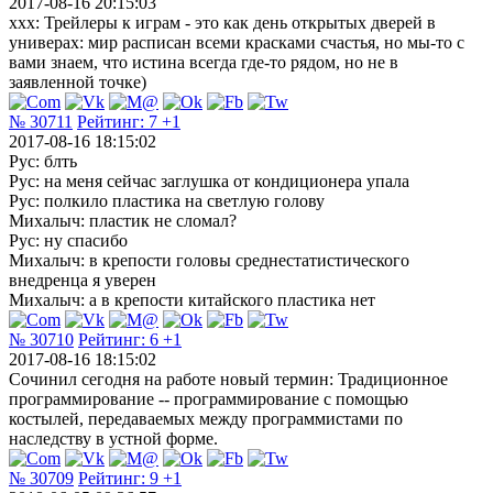
2017-08-16 20:15:03
xxx: Трейлеры к играм - это как день открытых дверей в
универах: мир расписан всеми красками счастья, но мы-то с
вами знаем, что истина всегда где-то рядом, но не в
заявленной точке)
№ 30711
Рейтинг:
7
+1
2017-08-16 18:15:02
Рус: блть
Рус: на меня сейчас заглушка от кондиционера упала
Рус: полкило пластика на светлую голову
Михалыч: пластик не сломал?
Рус: ну спасибо
Михалыч: в крепости головы среднестатистического
внедренца я уверен
Михалыч: а в крепости китайского пластика нет
№ 30710
Рейтинг:
6
+1
2017-08-16 18:15:02
Сочинил сегодня на работе новый термин: Традиционное
программирование -- программирование с помощью
костылей, передаваемых между программистами по
наследству в устной форме.
№ 30709
Рейтинг:
9
+1