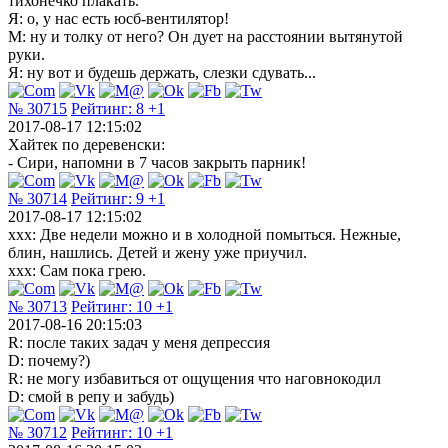
тихонечко плакать.
Я: о, у нас есть юсб-вентилятор!
М: ну и толку от него? Он дует на расстоянии вытянутой
руки.
Я: ну вот и будешь держать, слезки сдувать...
№ 30715
Рейтинг:
8
+1
2017-08-17 12:15:02
Хайтек по деревенски:
- Сири, напомни в 7 часов закрыть парник!
№ 30714
Рейтинг:
9
+1
2017-08-17 12:15:02
xxx: Две недели можно и в холодной помыться. Нежные,
блин, нашлись. Детей и жену уже приучил.
xxx: Сам пока грею.
№ 30713
Рейтинг:
10
+1
2017-08-16 20:15:03
R: после таких задач у меня депрессия
D: почему?)
R: не могу избавиться от ощущения что наговнокодил
D: смой в репу и забудь)
№ 30712
Рейтинг:
10
+1