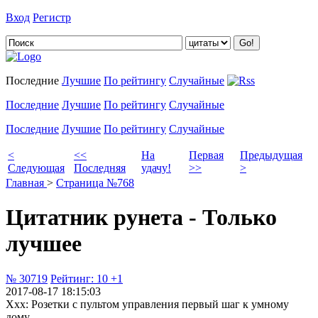
Вход
Регистр
Добавить цитату
Последние
Лучшие
По рейтингу
Случайные
Последние
Лучшие
По рейтингу
Случайные
Последние
Лучшие
По рейтингу
Случайные
<
<<
На
Первая
Предыдущая
Следующая
Последняя
удачу!
>>
>
Главная
>
Страница №768
Цитатник рунета - Только
лучшее
№ 30719
Рейтинг:
10
+1
2017-08-17 18:15:03
Xxx: Розетки с пультом управления первый шаг к умному
дому.