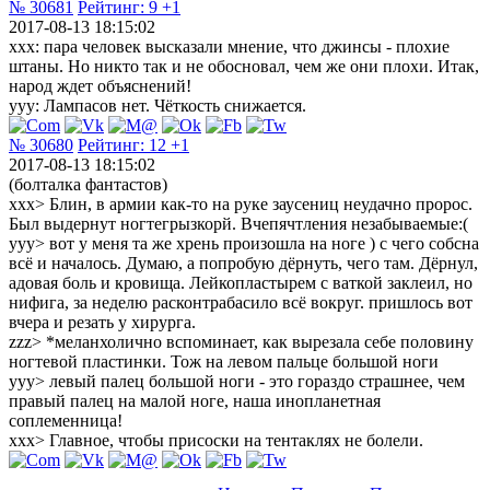
№ 30681
Рейтинг:
9
+1
2017-08-13 18:15:02
xxx: пара человек высказали мнение, что джинсы - плохие
штаны. Но никто так и не обосновал, чем же они плохи. Итак,
народ ждет объяснений!
yyy: Лампасов нет. Чёткость снижается.
№ 30680
Рейтинг:
12
+1
2017-08-13 18:15:02
(болталка фантастов)
xxx> Блин, в армии как-то на руке заусениц неудачно пророс.
Был выдернут ногтегрызкорй. Вчепячтления незабываемые:(
yyy> вот у меня та же хрень произошла на ноге ) с чего собсна
всё и началось. Думаю, а попробую дёрнуть, чего там. Дёрнул,
адовая боль и кровища. Лейкопластырем с ваткой заклеил, но
нифига, за неделю расконтрабасило всё вокруг. пришлось вот
вчера и резать у хирурга.
zzz> *меланхолично вспоминает, как вырезала себе половину
ногтевой пластинки. Тож на левом пальце большой ноги
yyy> левый палец большой ноги - это гораздо страшнее, чем
правый палец на малой ноге, наша инопланетная
соплеменница!
xxx> Главное, чтобы присоски на тентаклях не болели.