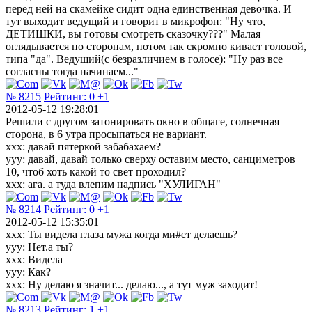
перед ней на скамейке сидит одна единственная девочка. И
тут выходит ведущий и говорит в микрофон: "Ну что,
ДЕТИШКИ, вы готовы смотреть сказочку???" Малая
оглядывается по сторонам, потом так скромно кивает головой,
типа "да". Ведущий(с безразличием в голосе): "Ну раз все
согласны тогда начинаем..."
№ 8215
Рейтинг:
0
+1
2012-05-12 19:28:01
Решили с другом затонировать окно в общаге, солнечная
сторона, в 6 утра просыпаться не вариант.
ххх: давай пятеркой забабахаем?
ууу: давай, давай только сверху оставим место, санциметров
10, чтоб хоть какой то свет проходил?
ххх: ага. а туда влепим надпись "ХУЛИГАН"
№ 8214
Рейтинг:
0
+1
2012-05-12 15:35:01
xxx: Ты видела глаза мужа когда ми#ет делаешь?
yyy: Нет.а ты?
xxx: Видела
yyy: Как?
xxx: Ну делаю я значит... делаю..., а тут муж заходит!
№ 8213
Рейтинг:
1
+1