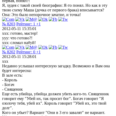
первая, понял?!
Я, худея с такой своей биографии: Я-то понял. Но как в эту
твою схему Маша (дочка от первого брака) вписывается?
Она: Это было непорочное зачатие, и точка!
№ 8203
Рейтинг:
1
+1
2012-05-11 15:35:01
xxx: готово, мастер!
yyy: что готово?!
xxx: сломал на#yй!
№ 8202
Рейтинг:
0
+1
2012-05-11 15:28:01
xxx
Недавно услышал интересную загадку. Возможно и Вам она
будет интересна:
В зале есть:
- Король
- Богач
- Священик
Еще есть убийца, убийца должен убить кого-то. Священник
говорит ему "Убей их, так просит бог". Богач говорит "Я
озолочу тебя, убей их". Король говорит "Убей их, это твой
долг".
Кого он убьет? Вариант "Они в 3 его завалят" не вариант.