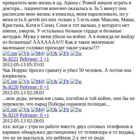
превратить мою жизнь в ад. Арина с Ромой начали играть в
доктора... пациентом конечно оказалась я. За 5 минут они
расписали мою жизнь: я инвалид, меня парализовало, но у
меня есть 6 детей (из них только у 5 есть имя: Максим, Маша,
Кристина, Катя и Соня). Соня и тот малыш, у которого нет
имени, умерли. У остальных больное сердце и больные
желудки. Мужа у меня убили на войне. А я никогда не выйду
из больницы! ААААААА!!! Как в такие миленькие
маленькие головки приходят такие ужасы???
№ 8221
Рейтинг:
1
+1
2012-05-13 05:35:01
Чак Норрис бросил гранату и убил 50 человек. А потом она
взорвалась.
№ 8220
Рейтинг:
0
+1
2012-05-13 02:28:01
...мои деды, вечная им слава, погибли в той войне, они бы не
пережили, что парад Победы охраняли полицаи...
№ 8219
Рейтинг:
0
+1
2012-05-13 02:28:01
ххх: когда с утра на работе вместо двух сотовых телефонов в
кармане обнаружил дистанционку от телевизора и от видака,
это не не выспался, это ребёнок 2-х лет от роду.