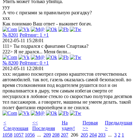
Убить может только убийца.
yyy
А что с призами за правильную разгадку?
xxx
Как понимаю Ваш ответ - выживет богач.
№ 8201
Рейтинг:
1
+1
2012-05-11 15:28:01
111> Ты подрался с фанатами Cпартака?
222> Я не дрался... Меня били...
№ 8200
Рейтинг:
0
+1
2012-05-11 12:28:01
xxx: недавно посмотрел серию краштестов отечественных
автомобилей. так вот, газель оказалась самой безопасной. во
время столкновения под водителем рушится пол и он
проваливается в дыру, тем самым избегая смерти от
несущихся в лобовое стекло со скоростью полутора десятков
тел пассажиров. а говорите, машины не умеем делать. такой
полет фантазии европейцем и не снился.
<
<<
На
Первая
Предыдущая
Следующая
Последняя
удачу!
>>
>
1058
1057
1056
...
209
208
207
206
205
204
203
...
3
2
1