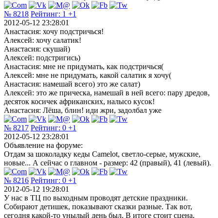
№ 8218
Рейтинг:
1
+1
2012-05-12 23:28:01
Анастасия: хочу подстричься!
Алексей: хочу салатик!
Анастасия: скушай)
Алексей: подстригись)
Анастасия: мне не придумать, как подстричься(
Алексей: мне не придумать, какой салатик я хочу(
Анастасия: намешай всего) это же салат)
Алексей: это же прическа, намешай в ней всего: пару дредов,
десяток косичек африканских, налысо кусок!
Анастасия: Лёша, блин! иди жри, задолбал уже
№ 8217
Рейтинг:
0
+1
2012-05-12 23:28:01
Объявление на форуме:
Отдам за шоколадку кеды Camelot, светло-серые, мужские,
новые... А сейчас о главном - размер: 42 (правый), 41 (левый).
№ 8216
Рейтинг:
0
+1
2012-05-12 19:28:01
У нас в ТЦ по выходным проводят детские праздники.
Собирают детишек, показывают сказки разные. Так вот,
сегодня какой-то унылый день был. В итоге стоит сцена,