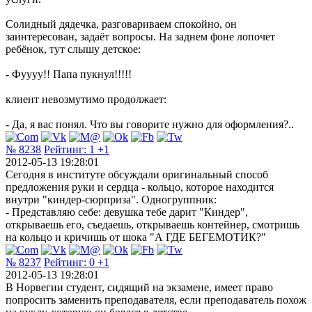
Солидный дядечка, разговариваем спокойно, он
заинтересован, задаёт вопросы. На заднем фоне лопочет
ребёнок, тут слышу детское:
- Фуууу!! Папа пукнул!!!!!
клиент невозмутимо продолжает:
- Да, я вас понял. Что вы говорите нужно для оформления?..
№ 8238
Рейтинг:
1
+1
2012-05-13 19:28:01
Сегодня в институте обсуждали оригинальный способ
предложения руки и сердца - кольцо, которое находится
внутри "киндер-сюрприза". Одногруппник:
- Представляю себе: девушка тебе дарит "Киндер",
открываешь его, съедаешь, открываешь контейнер, смотришь
на кольцо и кричишь от шока "А ГДЕ БЕГЕМОТИК?"
№ 8237
Рейтинг:
0
+1
2012-05-13 19:28:01
В Норвегии студент, сидящий на экзамене, имеет право
попросить заменить преподавателя, если преподаватель похож