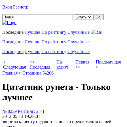
Вход
Регистр
Добавить цитату
Последние
Лучшие
По рейтингу
Случайные
Последние
Лучшие
По рейтингу
Случайные
Последние
Лучшие
По рейтингу
Случайные
<
<<
На
Первая
Предыдущая
Следующая
Последняя
удачу!
>>
>
Главная
>
Страница №206
Цитатник рунета - Только
лучшее
№ 8239
Рейтинг:
2
+1
2012-05-13 19:28:01
звонила клиенту недавно - с целью предложения нашей
услуги.