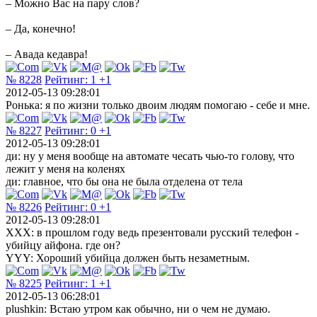
– Можно Вас на пару слов?
– Да, конечно!
– Авада кедавра!
№ 8228
Рейтинг:
1
+1
2012-05-13 09:28:01
Ронька: я по жизни только двоим людям помогаю - себе и мне.
№ 8227
Рейтинг:
0
+1
2012-05-13 09:28:01
ди: ну у меня вообще на автомате чесать чью-то голову, что
лежит у меня на коленях
ди: главное, что бы она не была отделена от тела
№ 8226
Рейтинг:
0
+1
2012-05-13 09:28:01
XXX: в прошлом году ведь презентовали русский телефон -
убийцу айфона. где он?
YYY: Хороший убийца должен быть незаметным.
№ 8225
Рейтинг:
1
+1
2012-05-13 06:28:01
plushkin: Встаю утром как обычно, ни о чем не думаю.