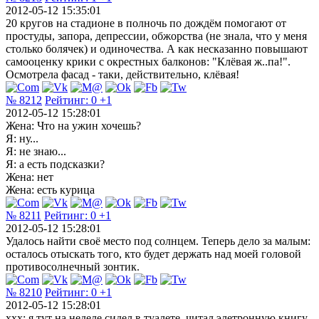
2012-05-12 15:35:01
20 кругов на стадионе в полночь по дождём помогают от
простуды, запора, депрессии, обжорства (не знала, что у меня
столько болячек) и одиночества. А как несказанно повышают
самооценку крики с окрестных балконов: "Клёвая ж..па!".
Осмотрела фасад - таки, действительно, клёвая!
№ 8212
Рейтинг:
0
+1
2012-05-12 15:28:01
Жена: Что на ужин хочешь?
Я: ну...
Я: не знаю...
Я: а есть подсказки?
Жена: нет
Жена: есть курица
№ 8211
Рейтинг:
0
+1
2012-05-12 15:28:01
Удалось найти своё место под солнцем. Теперь дело за малым:
осталось отыскать того, кто будет держать над моей головой
противосолнечный зонтик.
№ 8210
Рейтинг:
0
+1
2012-05-12 15:28:01
xxx: я тут на неделе сидел в туалете, читал элетронную книгу,