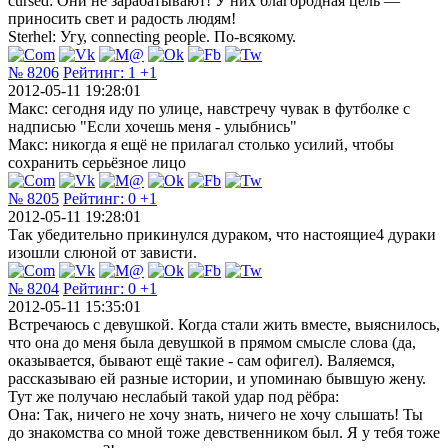
cursed: Они не зарабатывают! У них благородная цель —
приносить свет и радость людям!
Sterhel: Угу, connecting people. По-всякому.
№ 8206
Рейтинг:
1
+1
2012-05-11 19:28:01
Макс: сегодня иду по улице, навстречу чувак в футболке с
надписью "Если хочешь меня - улыбнись"
Макс: никогда я ещё не прилагал столько усилий, чтобы
сохранить серьёзное лицо
№ 8205
Рейтинг:
0
+1
2012-05-11 19:28:01
Так убедительно прикинулся дураком, что настоящие4 дураки
изошли слюной от зависти.
№ 8204
Рейтинг:
0
+1
2012-05-11 15:35:01
Встречаюсь с девушкой. Когда стали жить вместе, выяснилось,
что она до меня была девушкой в прямом смысле слова (да,
оказывается, бывают ещё такие - сам офигел). Валяемся,
рассказываю ей разные истории, и упоминаю бывшую жену.
Тут же получаю неслабый такой удар под рёбра:
Она: Так, ничего не хочу знать, ничего не хочу слышать! Ты
до знакомства со мной тоже девственником был. Я у тебя тоже