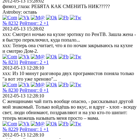
2012-05-13 15:28:02
фимоз_глаза: РЕБЯТА КАК СМЕНИТЬ НИК?????
Astroboy: оставь
№ 8232
Рейтинг:
2
+1
2012-05-13 15:28:02
xxx: Смотрел ночью на кухне эротику по РенТВ. Зашла жена -
я быстро переключил, куда попало...
xxx: Теперь она считает, что я по ночам закрываюсь на кухне
и смотрю Дом-2.
№ 8231
Рейтинг:
2
+1
2012-05-13 12:28:10
xxx: Из 10 минут разговора двух програмистов поняла только
"а вот это уже хреново"...
№ 8230
Рейтинг:
0
+1
2012-05-13 12:28:10
С женщинами чай пить вообще опасно, - рассказывал другой
мой знакомый. Только войдёшь во вкус, и вдруг - хлоп - всюду
свет, люди обнимают, поздравляют и на ухо кто-то шипит:
теперь можешь называть меня просто – мама.
№ 8229
Рейтинг:
1
+1
2012-05-13 12:28:10