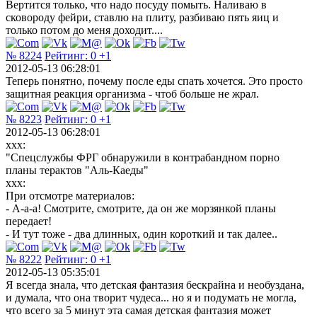
Вертится только, что надо посуду помыть. Наливаю в
сковороду фейри, ставлю на плиту, разбиваю пять яиц и
только потом до меня доходит....
№ 8224
Рейтинг:
0
+1
2012-05-13 06:28:01
Теперь понятно, почему после еды спать хочется. Это просто
защитная реакция организма - чтоб больше не жрал.
№ 8223
Рейтинг:
0
+1
2012-05-13 06:28:01
xxx:
"Спецслужбы ФРГ обнаружили в контрабандном порно
планы терактов "Аль-Каеды"
xxx:
При отсмотре материалов:
- А-а-а! Смотрите, смотрите, да он же морзянкой планы
передает!
- И тут тоже - два длинных, один короткий и так далее..
№ 8222
Рейтинг:
0
+1
2012-05-13 05:35:01
Я всегда знала, что детская фантазия бескрайна и необуздана,
и думала, что она творит чудеса... но я и подумать не могла,
что всего за 5 минут эта самая детская фантазия может