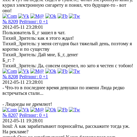
курил электронную сигарету и понял, что будущее-то - вот
оно!
№ 8209
Рейтинг:
0
+1
2012-05-11 23:28:01
Пользователь Б_г зашел в чат.
Тихий_Зритель: как я этого ждал!
Тихий_Зритель: у меня сегодня был тяжелый день, поэтому я
коротко и по существу
Тихий_Зритель: Дай мне, Б_г, денег
Б_г: ?
Тихий_Зритель: Да, совсем охренел, но зато я честен с тобою!
№ 8208
Рейтинг:
0
+1
2012-05-11 23:28:01
- Что-то в последнее время девушки по имени Люда редко
встречаться стали...
- Людоеды не дремлют!
№ 8207
Рейтинг:
0
+1
2012-05-11 19:28:01
lsoul: А как зарабатывают порносайты, расскажите тогда уж.
На рекламе?