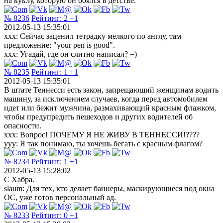
на куклу, которую он боялся в детстве.
№ 8236
Рейтинг:
2
+1
2012-05-13 15:35:01
xxx: Сейчас заценил тетрадку мелкого по англу, там
предложение: "your pen is good".
xxx: Угадай, где он слитно написал? =)
№ 8235
Рейтинг:
1
+1
2012-05-13 15:35:01
В штате Теннесси есть закон, запрещающий женщинам водить
машину, за исключением случаев, когда перед автомобилем
идет или бежит мужчина, размахивающий красным флажком,
чтобы предупредить пешеходов и других водителей об
опасности.
xxx: Bопрос! ПОЧЕМУ Я НЕ ЖИВУ В ТЕНHЕССИ!????
yyy: Я так понимаю, ты хочешь бегать с красным флагом?
№ 8234
Рейтинг:
1
+1
2012-05-13 15:28:02
C Хабра.
slaum: Для тех, кто делает баннеры, маскирующиеся под окна
ОС, уже готов персональный ад.
№ 8233
Рейтинг:
0
+1