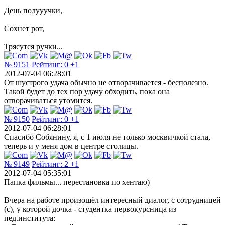
День полууучки,
Сохнет рот,
Трясутся ручки...
№ 9151
Рейтинг:
0
+1
2012-07-04 06:28:01
От шустрого удача обычно не отворачивается - бесполезно.
Такой будет до тех пор удачу обходить, пока она
отворачиваться утомится.
№ 9150
Рейтинг:
0
+1
2012-07-04 06:28:01
Спасибо Собянину, я, с 1 июля не только москвичкой стала,
теперь и у меня дом в центре столицы.
№ 9149
Рейтинг:
2
+1
2012-07-04 05:35:01
Папка фильмы... перестановка по хентаю)
Вчера на работе произошёл интересный диалог, с сотрудницей
(с), у которой дочка - студентка первокурсница из
пед.института: