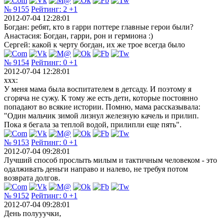
№ 9155
Рейтинг:
2
+1
2012-07-04 12:28:01
Богдан: ребят, кто в гарри поттере главные герои были?
Анастасия: Богдан, гарри, рон и гермиона :)
Сергей: какой к черту богдан, их же трое всегда было
№ 9154
Рейтинг:
0
+1
2012-07-04 12:28:01
xxx:
У меня мама была воспитателем в детсаду. И поэтому я
сгоряча не сужу. К тому же есть дети, которые постоянно
попадают во всякие истории. Помню, мама рассказывала:
"Один мальчик зимой лизнул железную качель и прилип.
Пока я бегала за теплой водой, прилипли еще пять".
№ 9153
Рейтинг:
0
+1
2012-07-04 09:28:01
Лучший способ прослыть милым и тактичным человеком - это
одалживать деньги направо и налево, не требуя потом
возврата долгов.
№ 9152
Рейтинг:
0
+1
2012-07-04 09:28:01
День полууучки,