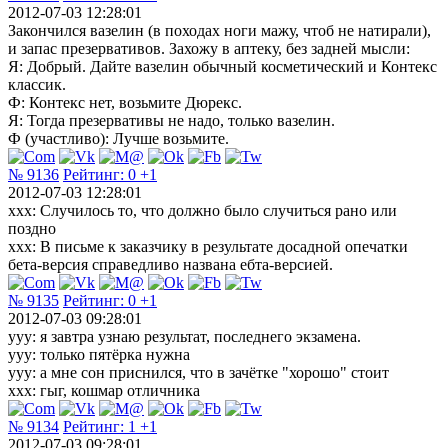
2012-07-03 12:28:01
Закончился вазелин (в походах ноги мажу, чтоб не натирали),
и запас презервативов. Захожу в аптеку, без задней мысли:
Я: Добрый. Дайте вазелин обычный косметический и Контекс
классик.
Ф: Контекс нет, возьмите Дюрекс.
Я: Тогда презервативы не надо, только вазелин.
Ф (участливо): Лучше возьмите.
№ 9136
Рейтинг:
0
+1
2012-07-03 12:28:01
xxx: Случилось то, что должно было случиться рано или
поздно
xxx: В письме к заказчику в результате досадной опечатки
бета-версия справедливо названа ебта-версией.
№ 9135
Рейтинг:
0
+1
2012-07-03 09:28:01
yyy: я завтра узнаю результат, последнего экзамена.
yyy: только пятёрка нужна
yyy: а мне сон приснился, что в зачётке "хорошо" стоит
xxx: гыг, кошмар отличника
№ 9134
Рейтинг:
1
+1
2012-07-03 09:28:01