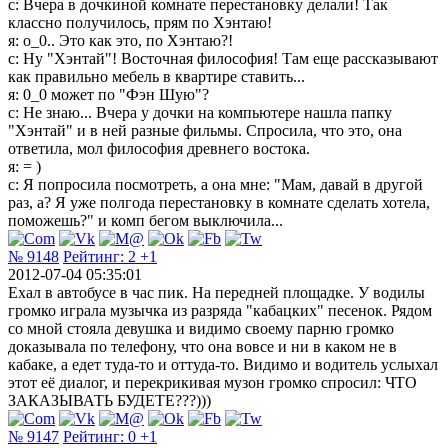
с: Вчера в дочкиной комнате перестановку делали! Так
классно получилось, прям по Хэнтаю!
я: о_0.. Это как это, по Хэнтаю?!
с: Ну "Хэнтай"! Восточная философия! Там еще рассказывают
как правильно мебель в квартире ставить...
я: 0_0 может по "Фэн Шую"?
с: Не знаю... Вчера у дочки на компьютере нашла папку
"Хэнтай" и в ней разные фильмы. Спросила, что это, она
ответила, мол философия древнего востока.
я: = )
с: Я попросила посмотреть, а она мне: "Мам, давай в другой
раз, а? Я уже полгода перестановку в комнате сделать хотела,
поможешь?" и комп бегом выключила...
№ 9148
Рейтинг:
2
+1
2012-07-04 05:35:01
Ехал в автобусе в час пик. На передней площадке. У водилы
громко играла музычка из разряда "кабацких" песенок. Рядом
со мной стояла девушка и видимо своему парню громко
доказывала по телефону, что она вовсе и ни в каком не в
кабаке, а едет туда-то и оттуда-то. Видимо и водитель услыхал
этот её диалог, и перекрикивая музон громко спросил: ЧТО
ЗАКАЗЫВАТЬ БУДЕТЕ???)))
№ 9147
Рейтинг:
0
+1