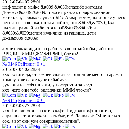
2012-07-04 02:28:01
шеф ходит в майке &#039;&#039;спасибо жителям
Донбаса&#039;&#039; и носит рюкзак с нарисованной
коноплей, громко слушает БГ с Аквариумом, на звонке у него
песня, не знаю чья, но там поётся, что &#039;&#039;Джа
пустит трамвай из болота в рай&#039;&#039; и
&#039;&#039;лепим куличики из гашиша, дети
Джа&#039;&#039;
а мне нельзя ходить на работ у в короткой юбке, ибо это
ВРЕДИТ ИМИДЖУ ФИРМЫ, блеать!
№ 9146
Рейтинг:
0
+1
2012-07-04 02:28:01
xxx: кстати да, от зомбей спасаться отличное место - гараж. на
крышу залез - все курите бабмук
yyy: они из себя пирамиду построят и залезут
xxx: чего они тебе, вкладчики МММ что-ли?
№ 9145
Рейтинг:
0
+1
2012-07-03 23:28:01
xxx: Пошли они, значит, в кафе. Подходит официантка,
спрашивает, что заказывать будут. А Ленка ей: "Мне только
сок, а вот они уже совершеннолетние".