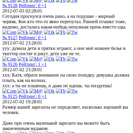
№ 9128
Рейтинг:
0
+1
2012-07-03 02:28:01
Сегодня проснулся очень рано, а на подушке - жирный
червяк. Кое-кто что-то явно перепутал. Ранней пташке тоже,
видимо, досталась какая-нибудь ненужная хрень вместо еды.
№ 9127
Рейтинг:
0
+1
2012-07-02 23:28:01
yyy: думала дети в прятки играют, а они моё нижнее белье в
твиттер постят и ржут. дети уже не те.
№ 9126
Рейтинг:
1
+1
2012-07-02 23:28:01
xxx: Катя, обрати внимание на свою походку. девушка должна
плыть, как на волнах.
xxx: а ты не плывешь, и даже не идешь. ты пиздуешь!
№ 9125
Рейтинг:
0
+1
2012-07-02 19:28:01
Размер вашей зарплаты не определяет, насколько хороший вы
человек.
Даже при очень маленькой зарплате вы можете быть
законченным мудаком.