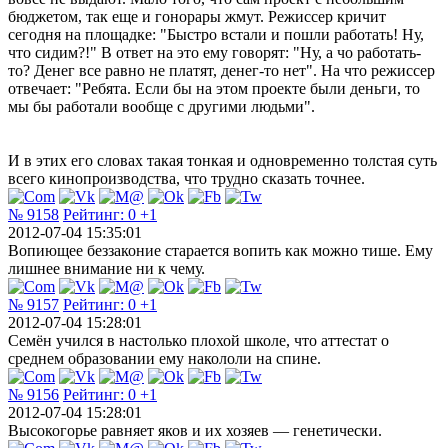
бюджетом, так еще и гонорары жмут. Режиссер кричит
сегодня на площадке: "Быстро встали и пошли работать! Ну,
что сидим?!" В ответ на это ему говорят: "Ну, а чо работать-
то? Денег все равно не платят, денег-то нет". На что режиссер
отвечает: "Ребята. Если бы на этом проекте были деньги, то
мы бы работали вообще с другими людьми".
И в этих его словах такая тонкая и одновременно толстая суть
всего кинопроизводства, что трудно сказать точнее.
№ 9158
Рейтинг:
0
+1
2012-07-04 15:35:01
Вопиющее беззаконие старается вопить как можно тише. Ему
лишнее внимание ни к чему.
№ 9157
Рейтинг:
0
+1
2012-07-04 15:28:01
Семён учился в настолько плохой школе, что аттестат о
среднем образовании ему накололи на спине.
№ 9156
Рейтинг:
0
+1
2012-07-04 15:28:01
Высокогорье равняет яков и их хозяев — генетически.