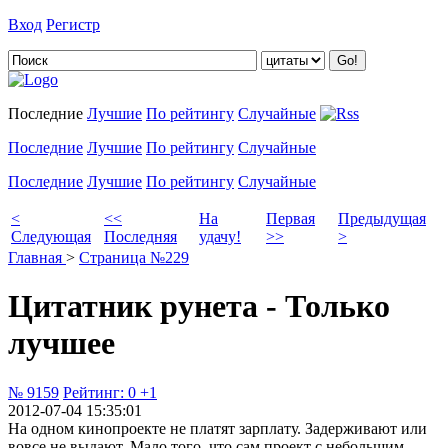
Вход
Регистр
Добавить цитату
Последние
Лучшие
По рейтингу
Случайные
Последние
Лучшие
По рейтингу
Случайные
Последние
Лучшие
По рейтингу
Случайные
<
<<
На
Первая
Предыдущая
Следующая
Последняя
удачу!
>>
>
Главная
>
Страница №229
Цитатник рунета - Только
лучшее
№ 9159
Рейтинг:
0
+1
2012-07-04 15:35:01
На одном кинопроекте не платят зарплату. Задерживают или
вовсе не выдают. Мало того, что сам проект с небольшим