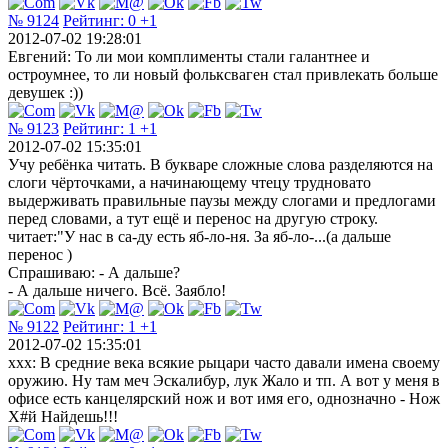
№ 9124
Рейтинг:
0
+1
2012-07-02 19:28:01
Евгений: То ли мои комплименты стали галантнее и
остроумнее, то ли новый фольксваген стал привлекать больше
девушек :))
№ 9123
Рейтинг:
1
+1
2012-07-02 15:35:01
Учу ребёнка читать. В букваре сложные слова разделяются на
слоги чёрточками, а начинающему чтецу трудновато
выдерживать правильные паузы между слогами и предлогами
перед словами, а тут ещё и перенос на другую строку.
читает:"У нас в са-ду есть яб-ло-ня. За яб-ло-...(а дальше
перенос )
Спрашиваю: - А дальше?
- А дальше ничего. Всё. Заябло!
№ 9122
Рейтинг:
1
+1
2012-07-02 15:35:01
xxx: В средние века всякие рыцари часто давали имена своему
оружию. Ну там меч Эскалибур, лук Жало и тп. А вот у меня в
офисе есть канцелярский нож и вот имя его, однозначно - Нож
Х#й Найдешь!!!