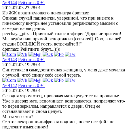
№ 9144
Рейтинг:
0
+1
2012-07-03 23:28:01
Из ЖЖ практикующего психиатра dpmmax:
Описан случай пациентки, уверенной, что при визите к
гинекологу внутрь неё установили ретранслятор мыслей с
камерой наблюдения.
pevchaya_ptiza: Приятный голос в эфире: "Дорогие зрители!
Мы ведём наш прямой репортаж из [censored]. Ооо, в нашей
студии БОЛЬШОЙ гость, встречайте!!!"
dpmmax: Рейтинги будут...))))
№ 9143
Рейтинг:
0
+1
2012-07-03 19:28:01
Синтетика: я самодостаточная женщина, у меня даже мочалка
с ручкой, чтоб спину себе самой тереть.
№ 9142
Рейтинг:
0
+1
2012-07-03 19:28:01
Сегодня утром отец, провожая мать целует ее на прощанье.
Уже в дверях мать вспоминает, возвращается, поправляет что-
то перед зеркалом, направляется к двери. Отец ее
останавливает и снова целует.
М: ты чего это?
О: это электронно-цифровая подпись, после нее файл не
подлежит изменениям!