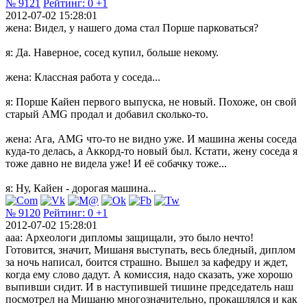
№ 9121
Рейтинг:
0
+1
2012-07-02 15:28:01
жена: Видел, у нашего дома стал Порше парковаться?
я: Да. Наверное, сосед купил, больше некому.
жена: Классная работа у соседа...
я: Порше Кайен первого выпуска, не новый. Похоже, он свой
старый AMG продал и добавил сколько-то.
жена: Ага, AMG что-то не видно уже. И машина жены соседа
куда-то делась, а Аккорд-то новый был. Кстати, жену соседа я
тоже давно не видела уже! И её собачку тоже...
я: Ну, Кайен - дорогая машина...
№ 9120
Рейтинг:
0
+1
2012-07-02 15:28:01
ааа: Археологи дипломы защищали, это было нечто!
Готовится, значит, Мишаня выступать, весь бледный, диплом
за ночь написал, боится страшно. Вышел за кафедру и ждет,
когда ему слово дадут. А комиссия, надо сказать, уже хорошо
выпивши сидит. И в наступившей тишине председатель наш
посмотрел на Мишаню многозначительно, прокашлялся и как