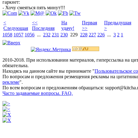
гаркнет:
- Хочу смеяться пять минут!!!
<
<<
На
Первая
Предыдущая
Следующая
Последняя
удачу!
>>
>
1058
1057
1056
...
232
231
230
229
228
227
226
...
3
2
1
2010-2018. При использовании материалов, гиперссылка на ц
обязательна.
Находясь на данном сайте вы принимаете "
Пользовательское с
По вопросам и предложения резмещения рекламы на цитатнике
реклеме
".
По всем вопросам и предложениям обращаться: support@kitcha.
Часто задаваемые вопросы. FAQ.