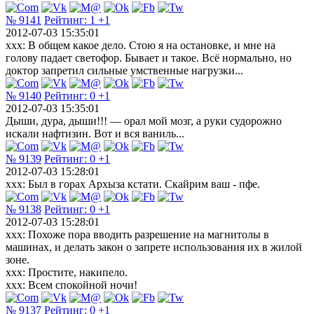
№ 9141
Рейтинг:
1
+1
2012-07-03 15:35:01
xxx: В общем какое дело. Стою я на остановке, и мне на
голову падает светофор. Бывает и такое. Всё нормально, но
доктор запретил сильные умственные нагрузки...
№ 9140
Рейтинг:
0
+1
2012-07-03 15:35:01
Дыши, дура, дыши!!! — орал мой мозг, а руки судорожно
искали нафтизин. Вот и вся ваниль...
№ 9139
Рейтинг:
0
+1
2012-07-03 15:28:01
xxx: Был в горах Архыза кстати. Скайрим ваш - пфе.
№ 9138
Рейтинг:
0
+1
2012-07-03 15:28:01
xxx: Похоже пора вводить разрешение на магнитолы в
машинах, и делать закон о запрете использования их в жилой
зоне.
xxx: Простите, накипело.
xxx: Всем спокойной ночи!
№ 9137
Рейтинг:
0
+1