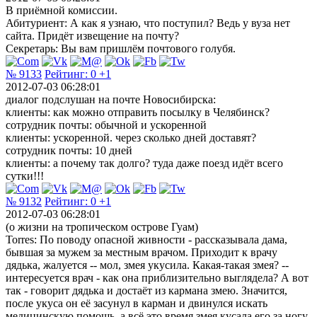
В приёмной комиссии.
Абитуриент: А как я узнаю, что поступил? Ведь у вуза нет
сайта. Придёт извещение на почту?
Секретарь: Вы вам пришлём почтового голубя.
№ 9133
Рейтинг:
0
+1
2012-07-03 06:28:01
диалог подслушан на почте Новосибирска:
клиенты: как можно отправить посылку в Челябинск?
сотрудник почты: обычной и ускоренной
клиенты: ускоренной. через сколько дней доставят?
сотрудник почты: 10 дней
клиенты: а почему так долго? туда даже поезд идёт всего
сутки!!!
№ 9132
Рейтинг:
0
+1
2012-07-03 06:28:01
(о жизни на тропическом острове Гуам)
Torres: По поводу опасной живности - рассказывала дама,
бывшая за мужем за местным врачом. Приходит к врачу
дядька, жалуется -- мол, змея укусила. Какая-такая змея? --
интересуется врач - как она приблизительно выглядела? А вот
так - говорит дядька и достаёт из кармана змею. Значится,
после укуса он её засунул в карман и двинулся искать
медицинскую помощь, а всё это время змея кусала его за ногу