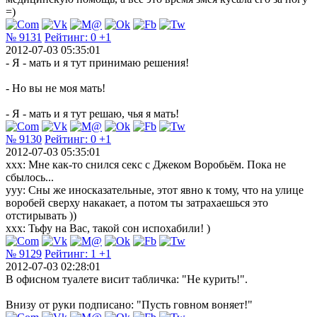
=)
№ 9131
Рейтинг:
0
+1
2012-07-03 05:35:01
- Я - мать и я тут принимаю решения!
- Но вы не моя мать!
- Я - мать и я тут решаю, чья я мать!
№ 9130
Рейтинг:
0
+1
2012-07-03 05:35:01
xxx: Мне как-то снился секс с Джеком Воробьём. Пока не
сбылось...
yyy: Сны же иносказательные, этот явно к тому, что на улице
воробей сверху накакает, а потом ты затрахаешься это
отстирывать ))
xxx: Тьфу на Вас, такой сон испохабили! )
№ 9129
Рейтинг:
1
+1
2012-07-03 02:28:01
В офисном туалете висит табличка: "Не курить!".
Внизу от руки подписано: "Пусть говном воняет!"