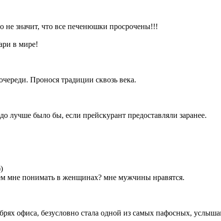
о не значит, что все печенюшки просрочены!!!
ари в мире!
очереди. Пронося традиции сквозь века.
здо лучше было бы, если прейскурант предоставляли заранее.
)
ачем мне понимать в женщинах? мне мужчины нравятся.
брях офиса, безусловно стала одной из самых пафосных, услыш