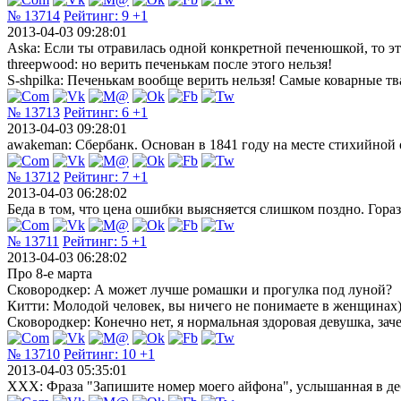
№ 13714
Рейтинг:
9
+1
2013-04-03 09:28:01
Aska: Если ты отравилась одной конкретной печенюшкой, то эт
threepwood: но верить печенькам после этого нельзя!
S-shpilka: Печенькам вообще верить нельзя! Самые коварные тв
№ 13713
Рейтинг:
6
+1
2013-04-03 09:28:01
awakeman: Сбербанк. Основан в 1841 году на месте стихийной 
№ 13712
Рейтинг:
7
+1
2013-04-03 06:28:02
Беда в том, что цена ошибки выясняется слишком поздно. Гора
№ 13711
Рейтинг:
5
+1
2013-04-03 06:28:02
Про 8-е марта
Сковородкер: А может лучше ромашки и прогулка под луной?
Китти: Молодой человек, вы ничего не понимаете в женщинах)
Сковородкер: Конечно нет, я нормальная здоровая девушка, з
№ 13710
Рейтинг:
10
+1
2013-04-03 05:35:01
ХХХ: Фраза "Запишите номер моего айфона", услышанная в де