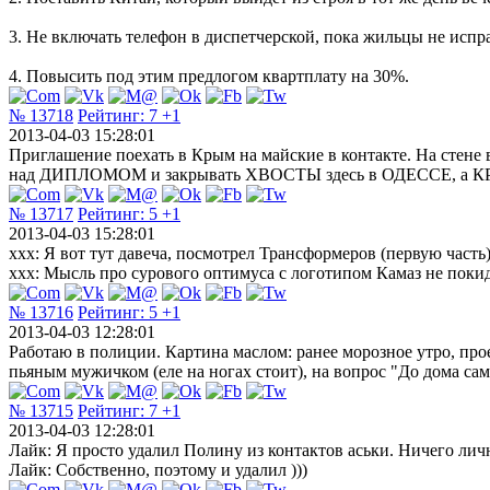
3. Не включать телефон в диспетчерской, пока жильцы не исправ
4. Повысить под этим предлогом квартплату на 30%.
№ 13718
Рейтинг:
7
+1
2013-04-03 15:28:01
Приглашение поехать в Крым на майские в контакте. На стен
над ДИПЛОМОМ и закрывать ХВОСТЫ здесь в ОДЕССЕ, а КР
№ 13717
Рейтинг:
5
+1
2013-04-03 15:28:01
xxx: Я вот тут давеча, посмотрел Трансформеров (первую часть)
xxx: Мысль про сурового оптимуса с логотипом Камаз не покид
№ 13716
Рейтинг:
5
+1
2013-04-03 12:28:01
Работаю в полиции. Картина маслом: ранее морозное утро, пр
пьяным мужичком (еле на ногах стоит), на вопрос "До дома сам
№ 13715
Рейтинг:
7
+1
2013-04-03 12:28:01
Лайк: Я просто удалил Полину из контактов аськи. Ничего лич
Лайк: Собственно, поэтому и удалил )))