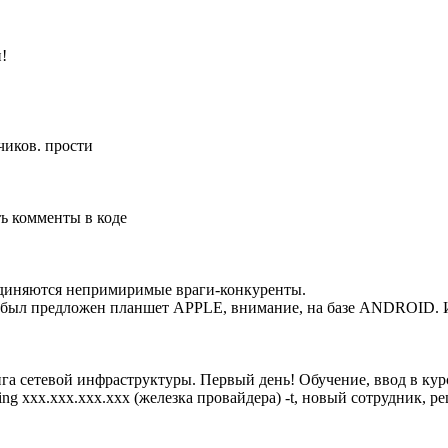
!
чиков. прости
ть комменты в коде
ъединяются непримиримые враги-конкуренты.
был предложен планшет APPLE, внимание, на базе ANDROID. И ве
а сетевой инфраструктуры. Первый день! Обучение, ввод в курс
ng xxx.xxx.xxx.xxx (железка провайдера) -t, новый сотрудник, 