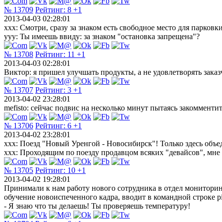
№ 13709
Рейтинг:
8
+1
2013-04-03 02:28:01
xxx: Смотри, сразу за знаком есть свободное место для парковки
yyy: Ты имеешь ввиду: за знаком "остановка запрещена"?
№ 13708
Рейтинг:
11
+1
2013-04-03 02:28:01
Виктор: я пришел улучшать продукты, а не удовлетворять заказ
№ 13707
Рейтинг:
3
+1
2013-04-02 23:28:01
mefisto: сейчас подвис на несколько минут пытаясь закомменти
№ 13706
Рейтинг:
6
+1
2013-04-02 23:28:01
xxx: Поезд "Новый Уренгой - Новосибирск"! Только здесь об
xxx: Проходящим по поезду продавцом всяких "девайсов", мне 
№ 13705
Рейтинг:
10
+1
2013-04-02 19:28:01
Принимали к нам работу нового сотрудника в отдел мониторинг
обучение новоиспеченного кадра, вводит в командной строке pi
- Я знаю что ты делаешь! Ты проверяешь температуру!