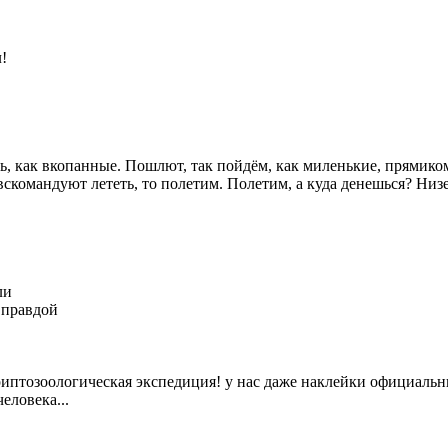
!
, как вкопанные. Пошлют, так пойдём, как миленькие, прямиком 
 вскомандуют лететь, то полетим. Полетим, а куда денешься? Низ
ли
ь правдой
криптозоологическая экспедиция! у нас даже наклейки официальн
еловека...