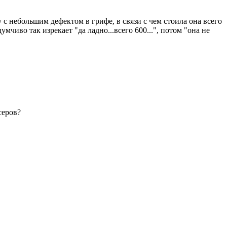
с небольшим дефектом в грифе, в связи с чем стоила она всего
мчиво так изрекает "да ладно...всего 600...", потом "она не
серов?