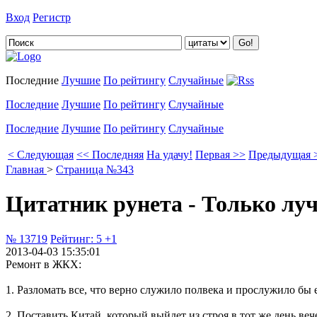
Вход
Регистр
Добавить цитату
Последние
Лучшие
По рейтингу
Случайные
Последние
Лучшие
По рейтингу
Случайные
Последние
Лучшие
По рейтингу
Случайные
< Следующая
<< Последняя
На удачу!
Первая >>
Предыдущая 
Главная
>
Страница №343
Цитатник рунета - Только лу
№ 13719
Рейтинг:
5
+1
2013-04-03 15:35:01
Ремонт в ЖКХ:
1. Разломать все, что верно служило полвека и прослужило бы 
2. Поставить Китай, который выйдет из строя в тот же день веч