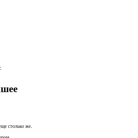
>
чшее
еще столько же.
ером.