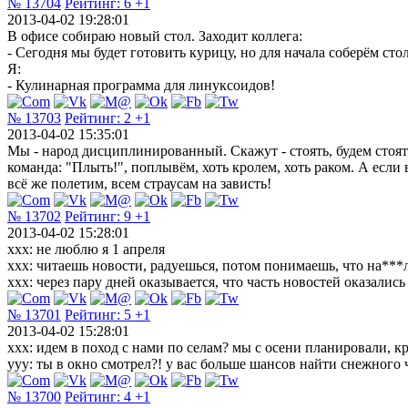
№ 13704
Рейтинг:
6
+1
2013-04-02 19:28:01
В офисе собираю новый стол. Заходит коллега:
- Сегодня мы будет готовить курицу, но для начала соберём стол
Я:
- Кулинарная программа для линуксоидов!
№ 13703
Рейтинг:
2
+1
2013-04-02 15:35:01
Мы - народ дисциплинированный. Скажут - стоять, будем стоять
команда: "Плыть!", поплывём, хоть кролем, хоть раком. А если
всё же полетим, всем страусам на зависть!
№ 13702
Рейтинг:
9
+1
2013-04-02 15:28:01
xxx: не люблю я 1 апреля
xxx: читаешь новости, радуешься, потом понимаешь, что на***
xxx: через пару дней оказывается, что часть новостей оказалис
№ 13701
Рейтинг:
5
+1
2013-04-02 15:28:01
ххх: идем в поход с нами по селам? мы с осени планировали, 
ууу: ты в окно смотрел?! у вас больше шансов найти снежного ч
№ 13700
Рейтинг:
4
+1