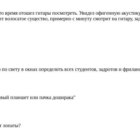
то время отошел гитары посмотреть. Увидел офигенную акустику 
т волосатое существо, примерно с минуту смотрит на гитару, заду
о по свету в окнах определить всех студентов, задротов и фрилан
овый планшет или пачка доширака"
от лопаты?