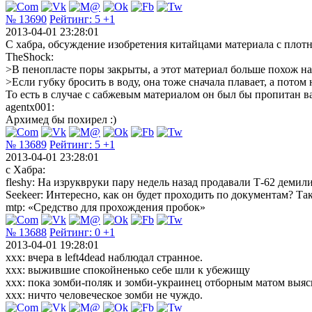
№ 13690
Рейтинг:
5
+1
2013-04-01 23:28:01
С хабра, обсуждение изобретения китайцами материала с плот
TheShock:
>В пенопласте поры закрыты, а этот материал больше похож на
>Если губку бросить в воду, она тоже сначала плавает, а потом 
То есть в случае с сабжевым материалом он был бы пропитан ва
agentx001:
Архимед бы похирел :)
№ 13689
Рейтинг:
5
+1
2013-04-01 23:28:01
с Хабра:
fleshy: На изруквруки пару недель назад продавали Т-62 деми
Seekeer: Интересно, как он будет проходить по документам? Так
mtp: «Средство для прохождения пробок»
№ 13688
Рейтинг:
0
+1
2013-04-01 19:28:01
xxx: вчера в left4dead наблюдал странное.
xxx: выжившие спокойненько себе шли к убежищу
xxx: пока зомби-поляк и зомби-украинец отборным матом выя
xxx: ничто человеческое зомби не чуждо.