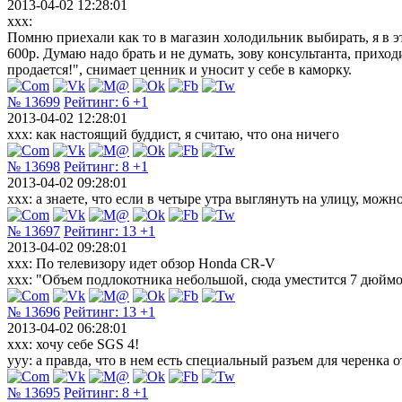
2013-04-02 12:28:01
xxx:
Помню приехали как то в магазин холодильник выбирать, я в э
600р. Думаю надо брать и не думать, зову консультанта, приходи
продается!", снимает ценник и уносит у себе в каморку.
№ 13699
Рейтинг:
6
+1
2013-04-02 12:28:01
xxx: как настоящий буддист, я считаю, что она ничего
№ 13698
Рейтинг:
8
+1
2013-04-02 09:28:01
xxx: а знаете, что если в четыре утра выглянуть на улицу, можн
№ 13697
Рейтинг:
13
+1
2013-04-02 09:28:01
xxx: По телевизору идет обзор Honda CR-V
xxx: "Объем подлокотника небольшой, сюда уместится 7 дюйм
№ 13696
Рейтинг:
13
+1
2013-04-02 06:28:01
ххх: хочу себе SGS 4!
yyy: а правда, что в нем есть специальный разъем для черенка 
№ 13695
Рейтинг:
8
+1