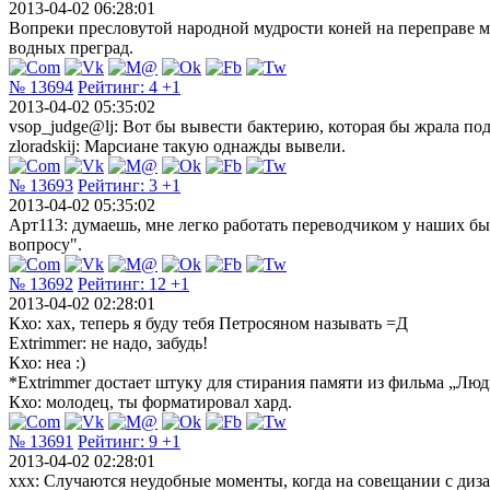
2013-04-02 06:28:01
Вопреки пресловутой народной мудрости коней на переправе м
водных преград.
№ 13694
Рейтинг:
4
+1
2013-04-02 05:35:02
vsop_judge@lj: Вот бы вывести бактерию, которая бы жрала под
zloradskij: Марсиане такую однажды вывели.
№ 13693
Рейтинг:
3
+1
2013-04-02 05:35:02
Арт113: думаешь, мне легко работать переводчиком у наших быд
вопросу".
№ 13692
Рейтинг:
12
+1
2013-04-02 02:28:01
Кхо: хах, теперь я буду тебя Петросяном называть =Д
Extrimmer: не надо, забудь!
Кхо: неа :)
*Extrimmer достает штуку для стирания памяти из фильма „Люд
Кхо: молодец, ты форматировал хард.
№ 13691
Рейтинг:
9
+1
2013-04-02 02:28:01
xxx: Случаются неудобные моменты, когда на совещании с дизай