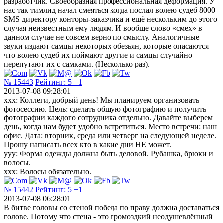
разработчик. Своеобразная профессиональная деформация. У
нас так тимлид начал смеяться когда послал волею судеб 8000
SMS директору конторы-заказчика и ещё нескольким до этого
случая неизвестным ему людям. И вообще слово «смех» в
данном случае не совсем верно по смыслу. Аналогичные
звуки издают самцы некоторых обезьян, которые опасаются
что волею судеб их поймают другие и самцы случайно
перепутают их с самками. (Несколько раз).
№ 15443
Рейтинг:
5
+1
2013-07-08 09:28:01
xxx: Коллеги, добрый день! Мы планируем организовать
фотосессию. Цель: сделать общую фотографию и получить
фотографии каждого сотрудника отдельно. Давайте выберем
день, когда нам будет удобно встретиться. Место встречи: наш
офис. Дата: вторник, среда или четверг на следующей неделе.
Прошу написать всех кто в какие дни НЕ может.
yyy: Форма одежды должна быть деловой. Рубашка, брюки и
волосы.
xxx: Волосы обязательно.
№ 15442
Рейтинг:
5
+1
2013-07-08 06:28:01
В битве головы со стеной победа по праву должна доставаться
голове. Потому что стена - это громоздкий неодушевлённый