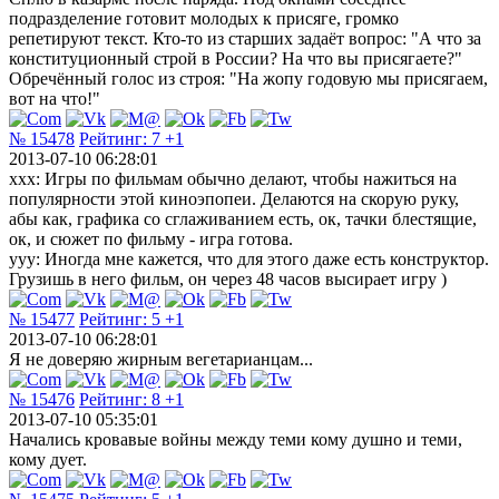
подразделение готовит молодых к присяге, громко
репетируют текст. Кто-то из старших задаёт вопрос: "А что за
конституционный строй в России? На что вы присягаете?"
Обречённый голос из строя: "На жопу годовую мы присягаем,
вот на что!"
№ 15478
Рейтинг:
7
+1
2013-07-10 06:28:01
ххх: Игры по фильмам обычно делают, чтобы нажиться на
популярности этой киноэпопеи. Делаются на скорую руку,
абы как, графика со сглаживанием есть, ок, тачки блестящие,
ок, и сюжет по фильму - игра готова.
ууу: Иногда мне кажется, что для этого даже есть конструктор.
Грузишь в него фильм, он через 48 часов высирает игру )
№ 15477
Рейтинг:
5
+1
2013-07-10 06:28:01
Я не доверяю жирным вегетарианцам...
№ 15476
Рейтинг:
8
+1
2013-07-10 05:35:01
Начались кровавые войны между теми кому душно и теми,
кому дует.