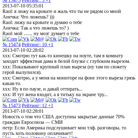
№ 15475
Рейтинг:
5
+1
2013-07-10 05:35:01
Raol: я лижу на кровате и жаль что ты не рядом со мной
Анечка: Что лижешь? )))
Raol: лижу на кровате и думаю о тебе
Анечка: Так а что лижешь то? )
Raol: мой ....... ну мозг думает о тебе
№ 15474
Рейтинг:
10
+1
2013-07-10 02:28:02
xxx: Смотрю тут как-то кинешку на ноуте, там в комнату
заходит эффектная дама в белой блузке с глубоким вырезом.
xxx: Показывают крупный план выреза (ну там по сюжету
герой вылупился).
xxx: Смотрю, а у меня на мониторе на фоне этого выреза грязь
какая-то.
xxx: Ну я по паузе, и давай оттирать...
xxx: И тут жена входит, а я титьку на экране тру...
№ 15473
Рейтинг:
12
+1
2013-07-10 02:28:01
Новость о том что США доступны закрытые данные 70%
граждан Евросоюза — СМИ
петр: Если Америка подслушивает мои тлф. разговоры, то
пусть хоть половину оплачивает!