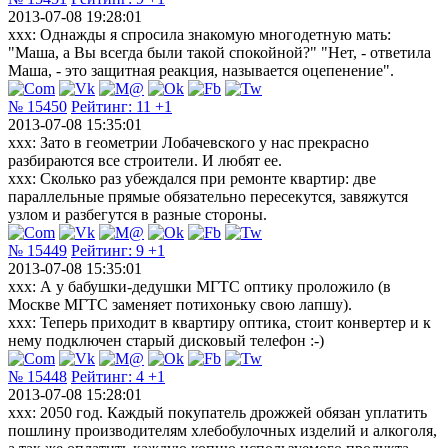
2013-07-08 19:28:01
ххх: Однажды я спросила знакомую многодетную мать:
"Маша, а Вы всегда были такой спокойной?" "Нет, - ответила
Маша, - это защитная реакция, называется оцепенение".
№ 15450
Рейтинг:
11
+1
2013-07-08 15:35:01
xxx: Зато в геометрии Лобачевского у нас прекрасно
разбираются все строители. И любят ее.
xxx: Сколько раз убеждался при ремонте квартир: две
параллельные прямые обязательно пересекутся, завяжутся
узлом и разбегутся в разные стороны.
№ 15449
Рейтинг:
9
+1
2013-07-08 15:35:01
xxx: А у бабушки-дедушки МГТС оптику проложило (в
Москве МГТС заменяет потихоньку свою лапшу).
xxx: Теперь приходит в квартиру оптика, стоит конвертер и к
нему подключен старый дисковый телефон :-)
№ 15448
Рейтинг:
4
+1
2013-07-08 15:28:01
xxx: 2050 год. Каждый покупатель дрожжей обязан уплатить
пошлину производителям хлебобулочных изделий и алкоголя,