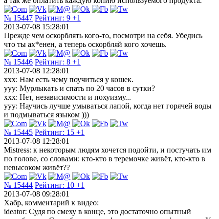
а так же оплатить каждую копию используемого продукта.
№ 15447
Рейтинг:
9
+1
2013-07-08 15:28:01
Прежде чем оскорблять кого-то, посмотри на себя. Убедись
что ты ах*енен, а теперь оскорбляй кого хочешь.
№ 15446
Рейтинг:
8
+1
2013-07-08 12:28:01
ххх: Нам есть чему поучиться у кошек.
ууу: Мурлыкать и спать по 20 часов в сутки?
ххх: Нет, независимости и похуизму...
ууу: Научись лучше умываться лапой, когда нет горячей воды
и подмываться языком )))
№ 15445
Рейтинг:
15
+1
2013-07-08 12:28:01
Mistress: к некоторым людям хочется подойти, и постучать им
по голове, со словами: кто-кто в теремочке живёт, кто-кто в
невысоком живёт??
№ 15444
Рейтинг:
10
+1
2013-07-08 09:28:01
Хабр, комментарий к видео:
ideator: Судя по смеху в конце, это достаточно опытный