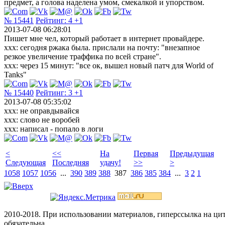
предмет, а голова наделена умом, смекалкой и упорством.
№ 15441
Рейтинг:
4
+1
2013-07-08 06:28:01
Пишет мне чел, который работает в интернет провайдере.
xxx: сегодня ржака была. прислали на почту: "внезапное
резкое увеличение траффика по всей стране".
xxx: через 15 минут: "все ок, вышел новый патч для World of
Tanks"
№ 15440
Рейтинг:
3
+1
2013-07-08 05:35:02
xxx: не оправдывайся
xxx: слово не воробей
xxx: написал - попало в логи
<
<<
На
Первая
Предыдущая
Следующая
Последняя
удачу!
>>
>
1058
1057
1056
...
390
389
388
387
386
385
384
...
3
2
1
2010-2018. При использовании материалов, гиперссылка на ц
обязательна.