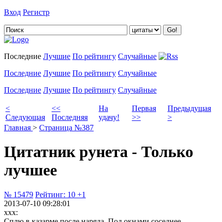
Вход
Регистр
Добавить цитату
Последние
Лучшие
По рейтингу
Случайные
Последние
Лучшие
По рейтингу
Случайные
Последние
Лучшие
По рейтингу
Случайные
<
<<
На
Первая
Предыдущая
Следующая
Последняя
удачу!
>>
>
Главная
>
Страница №387
Цитатник рунета - Только
лучшее
№ 15479
Рейтинг:
10
+1
2013-07-10 09:28:01
xxx:
Сплю в казарме после наряда. Под окнами соседнее