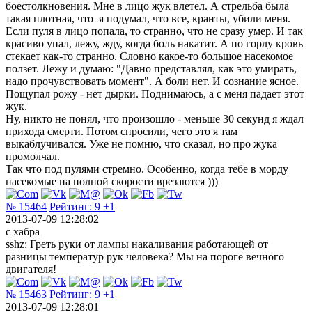
боестолкновения. Мне в лицо жук влетел. А стрельба была
такая плотная, что я подумал, что все, кранты, убили меня.
Если пуля в лицо попала, то странно, что не сразу умер. И так
красиво упал, лежу, жду, когда боль накатит. А по горлу кровь
стекает как-то странно. Словно какое-то большое насекомое
ползет. Лежу и думаю: "Давно представлял, как это умирать,
надо прочувствовать момент". А боли нет. И сознание ясное.
Пощупал рожу - нет дырки. Поднимаюсь, а с меня падает этот
жук.
Ну, никто не понял, что произошло - меньше 30 секунд я ждал
прихода смерти. Потом спросили, чего это я там
выкаблучивался. Уже не помню, что сказал, но про жука
промолчал.
Так что под пулями стремно. Особенно, когда тебе в морду
насекомые на полной скорости врезаются )))
№ 15464
Рейтинг:
9
+1
2013-07-09 12:28:02
с хабра
sshz: Греть руки от лампы накаливания работающей от
разницы температур рук человека? Мы на пороге вечного
двигателя!
№ 15463
Рейтинг:
9
+1
2013-07-09 12:28:01