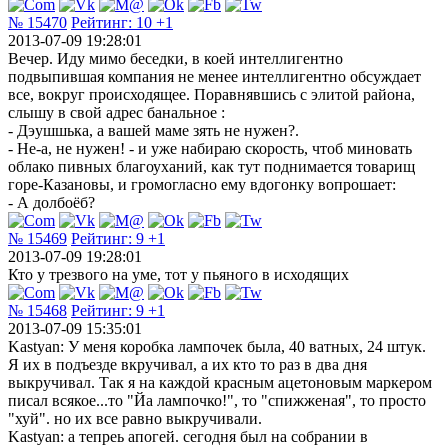
№ 15470
Рейтинг:
10
+1
2013-07-09 19:28:01
Вечер. Иду мимо беседки, в коей интеллигентно
подвыпившая компания не менее интеллигентно обсуждает
все, вокруг происходящее. Поравнявшись с элитой района,
слышу в свой адрес банальное :
- Дэушшька, а вашей маме зять не нужен?.
- Не-а, не нужен! - и уже набираю скорость, чтоб миновать
облако пивных благоуханий, как тут поднимается товарищ
горе-Казановы, и громогласно ему вдогонку вопрошает:
- А долбоёб?
№ 15469
Рейтинг:
9
+1
2013-07-09 19:28:01
Кто у трезвого на уме, тот у пьяного в исходящих
№ 15468
Рейтинг:
9
+1
2013-07-09 15:35:01
Kastyan: У меня коробка лампочек была, 40 ватных, 24 штук.
Я их в подъезде вкручивал, а их кто то раз в два дня
выкручивал. Так я на каждой красным ацетоновым маркером
писал всякое...то "Йа лампочко!", то "спижженая", то просто
"хуй". но их все равно выкручивали.
Kastyan: а тепреь апогей. сегодня был на собрании в