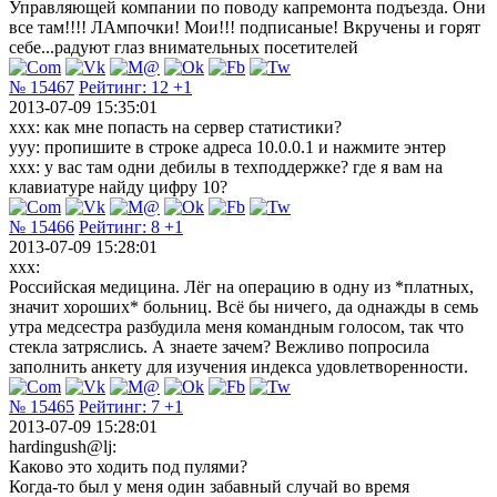
Управляющей компании по поводу капремонта подъезда. Они
все там!!!! ЛАмпочки! Мои!!! подписаные! Вкручены и горят
себе...радуют глаз внимательных посетителей
№ 15467
Рейтинг:
12
+1
2013-07-09 15:35:01
xxx: как мне попасть на сервер статистики?
yyy: пропишите в строке адреса 10.0.0.1 и нажмите энтер
ххх: у вас там одни дебилы в техподдержке? где я вам на
клавиатуре найду цифру 10?
№ 15466
Рейтинг:
8
+1
2013-07-09 15:28:01
xxx:
Российская медицина. Лёг на операцию в одну из *платных,
значит хороших* больниц. Всё бы ничего, да однажды в семь
утра медсестра разбудила меня командным голосом, так что
стекла затряслись. А знаете зачем? Вежливо попросила
заполнить анкету для изучения индекса удовлетворенности.
№ 15465
Рейтинг:
7
+1
2013-07-09 15:28:01
hardingush@lj:
Каково это ходить под пулями?
Когда-то был у меня один забавный случай во время