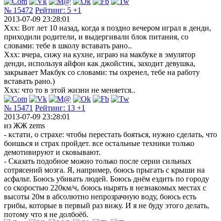
№ 15472
Рейтинг:
5
+1
2013-07-09 23:28:01
Xxx: Вот лет 10 назад, когда я поздно вечером играл в денди,
приходили родители, и выдергивали блок питания, со
словами: тебе в школу вставать рано..
Ххх: вчера, сижу на кухне, играю на макбуке в эмулятор
денди, используя айфон как джойстик, заходит девушка,
закрывает Макбук со словами: ты охренел, тебе на работу
вставать рано.)
Xxx: что то в этой жизни не меняется..
№ 15471
Рейтинг:
13
+1
2013-07-09 23:28:01
из ЖЖ zems
- кстати, о страхе: чтобы перестать бояться, нужно сделать, что
боишься и страх пройдет. все остальные техники только
демотивируют и сковывают.
- Сказать подобное можно только после серии сильных
сотрясений мозга. Я, например, боюсь прыгать с крыши на
асфальт. Боюсь убивать людей. Боюсь днём ездить по городу
со скоростью 220км/ч, боюсь нырять в незнакомых местах с
высоты 20м в абсолютно непрозрачную воду, боюсь есть
грибы, которые в первый раз вижу. И я не буду этого делать,
потому что я не долбоёб.