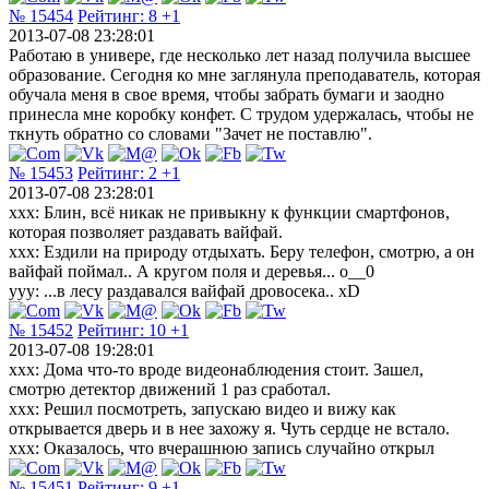
№ 15454
Рейтинг:
8
+1
2013-07-08 23:28:01
Работаю в универе, где несколько лет назад получила высшее
образование. Сегодня ко мне заглянула преподаватель, которая
обучала меня в свое время, чтобы забрать бумаги и заодно
принесла мне коробку конфет. С трудом удержалась, чтобы не
ткнуть обратно со словами "Зачет не поставлю".
№ 15453
Рейтинг:
2
+1
2013-07-08 23:28:01
xxx: Блин, всё никак не привыкну к функции смартфонов,
которая позволяет раздавать вайфай.
xxx: Ездили на природу отдыхать. Беру телефон, смотрю, а он
вайфай поймал.. А кругом поля и деревья... о__0
yyy: ...в лесу раздавался вайфай дровосека.. xD
№ 15452
Рейтинг:
10
+1
2013-07-08 19:28:01
xxx: Дома что-то вроде видеонаблюдения стоит. Зашел,
смотрю детектор движений 1 раз сработал.
xxx: Решил посмотреть, запускаю видео и вижу как
открывается дверь и в нее захожу я. Чуть сердце не встало.
xxx: Оказалось, что вчерашнюю запись случайно открыл
№ 15451
Рейтинг:
9
+1