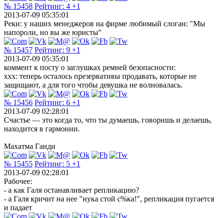
№ 15458
Рейтинг:
4
+1
2013-07-09 05:35:01
Реки: у наших менеджеров на фирме любимый слоган: "Мы
напороли, но вы же юристы"
№ 15457
Рейтинг:
9
+1
2013-07-09 05:35:01
коммент к посту о заглушках ремней безопасности:
xxx: теперь осталось презервативы продавать, которые не
защищают, а для того чтобы девушка не волновалась.
№ 15456
Рейтинг:
6
+1
2013-07-09 02:28:01
Счастье — это когда то, что ты думаешь, говоришь и делаешь,
находится в гармонии.
Махатма Ганди
№ 15455
Рейтинг:
5
+1
2013-07-09 02:28:01
Рабочее:
- а как Галя останавливает репликацию?
- а Галя кричит на нее "нука стой с%ка!", репликация пугается
и падает