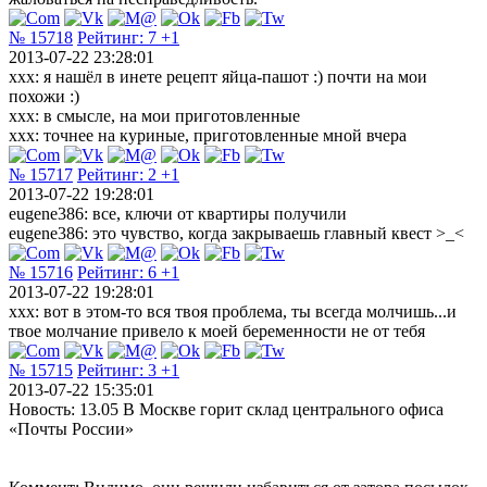
№ 15718
Рейтинг:
7
+1
2013-07-22 23:28:01
xxx: я нашёл в инете рецепт яйца-пашот :) почти на мои
похожи :)
xxx: в смысле, на мои приготовленные
xxx: точнее на куриные, приготовленные мной вчера
№ 15717
Рейтинг:
2
+1
2013-07-22 19:28:01
eugene386: все, ключи от квартиры получили
eugene386: это чувство, когда закрываешь главный квест >_<
№ 15716
Рейтинг:
6
+1
2013-07-22 19:28:01
xxx: вот в этом-то вся твоя проблема, ты всегда молчишь...и
твое молчание привело к моей беременности не от тебя
№ 15715
Рейтинг:
3
+1
2013-07-22 15:35:01
Новость: 13.05 В Москве горит склад центрального офиса
«Почты России»