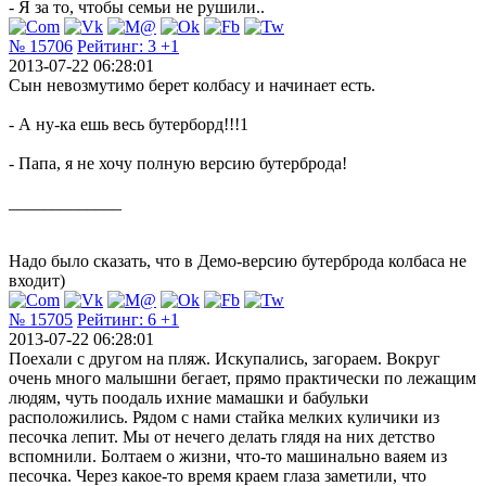
- Я за то, чтобы семьи не рушили..
№ 15706
Рейтинг:
3
+1
2013-07-22 06:28:01
Сын невозмутимо берет колбасу и начинает есть.
- А ну-ка ешь весь бутерборд!!!1
- Папа, я не хочу полную версию бутерброда!
_____________
Надо было сказать, что в Демо-версию бутерброда колбаса не
входит)
№ 15705
Рейтинг:
6
+1
2013-07-22 06:28:01
Поехали с другом на пляж. Искупались, загораем. Вокруг
очень много малышни бегает, прямо практически по лежащим
людям, чуть поодаль ихние мамашки и бабульки
расположились. Рядом с нами стайка мелких куличики из
песочка лепит. Мы от нечего делать глядя на них детство
вспомнили. Болтаем о жизни, что-то машинально ваяем из
песочка. Через какое-то время краем глаза заметили, что