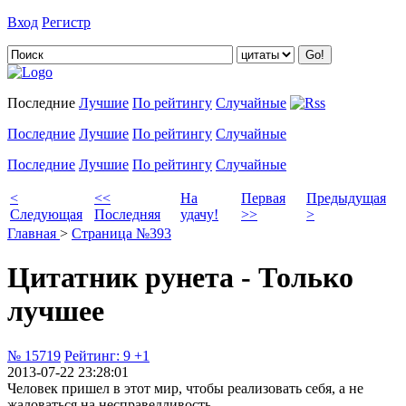
Вход
Регистр
Добавить цитату
Последние
Лучшие
По рейтингу
Случайные
Последние
Лучшие
По рейтингу
Случайные
Последние
Лучшие
По рейтингу
Случайные
<
<<
На
Первая
Предыдущая
Следующая
Последняя
удачу!
>>
>
Главная
>
Страница №393
Цитатник рунета - Только
лучшее
№ 15719
Рейтинг:
9
+1
2013-07-22 23:28:01
Человек пришел в этот мир, чтобы реализовать себя, а не
жаловаться на несправедливость.