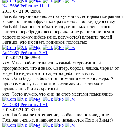
№ 15686
Рейтинг:
11
+1
2013-07-21 06:28:01
Furisubi нервно наблюдает за кучкой ос, которым понравился
какой-то гнилой фрукт как раз около лавочки, где я сижу
Furisubi: Главное, чтобы эти сцуки не нажрались этого
гнилого перебродившего персика и не решили по пьяни
радостно кому-нибудь (мне, разумеется) вломить люлей
Furisubi: Кто их знает, гопников полосатых
№ 15685
Рейтинг:
7
+1
2013-07-21 06:28:01
xxx: У нас работает парень - самый стереотипный
программист, что я знаю. Свитер, борода, чашка, черная от
кофе. Все время что то жрет на рабочем месте.
xxx: Одна беда - работает он помощником менеджера. А
программист у нас ходит в костюмах и с галстуком,
прилизанный и аккуратный.
xxx: Часто думаю, что они на спор местами поменялись.
№ 15684
Рейтинг:
1
+1
2013-07-21 05:35:01
ххх: Глобальное потепление, глобальное похолодание.
Господа ученые, в народе это называется Лето и Зима :)