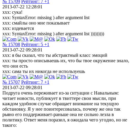
№ 15709
Рейтинг:
7
+1
2013-07-22 12:28:01
xxx: сука!
xxx: SyntaxError: missing ) after argument list
xxx: смайлы оно мне показывает
xxx: издевается
xxx: SyntaxError: missing ) after argument list )))))))))
№ 15708
Рейтинг:
5
+1
2013-07-22 09:28:01
xxx: я бы сказал, что ты абстрактный класс эмоций
xxx: ты просто описываешь их, что бы твое окружение знало,
что они есть
xxx: сама ты их никогда не используешь
№ 15707
Рейтинг:
7
+1
2013-07-22 09:28:01
Подруга очень переживает из-за ситуации с Навальным:
читает новости, публикует в твиттере свои мысли, при
каждом удобном случае обращает внимание на текущую
обстановку. Я у нее поинтересовалась, почему же она так
рьяно его поддерживает-раньше она не сильно лезла в
политику. Ответ меня поразил, я ожидала чего угодно, но не
такого: