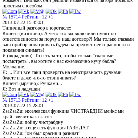
Коммент: Видимо, они решили избавиться от затора посылок
простым способом.
№ 15714
Рейтинг:
12
+1
2013-07-22 15:35:01
Типичный разговор в юротделе:
Клиент (визгливо): А чего это вы включили пункт об
ответственности за порчу в наш договор?! Мы только глазами
ваш прибор осматривать будем на предмет неисправности и
показания снимать!
Я (вкрадчиво): То есть за то, чтобы только "глазками
посмотреть", вы хотите с нас ежемесячно кучу бабла?
Молчание.
Я: ... Или все-таки проверять на неисправность ручками
будете и даже что-то отвинчивать?
Клиент (мрачно): Ручками...
Я: Вот и ладушки!
№ 15713
Рейтинг:
12
+1
2013-07-22 15:28:01
ZsaZsaZu: экселевская функция ЧИСТРАБДНИ мейкс ми
край. звучит как глагол.
ZsaZsaZu: пойду чистрабдну
ZsaZsaZu: а еще есть функция РАЗНДАТ.
ZsaZsaZu: "он был красив и разндат"