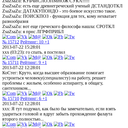
ZsaZsaZu: КУБЧИСЛОЭЛМНОЖ СУКА!!!!!
ZsaZsaZu: есть еще древнегреческий ученый ДСТАНДОТКЛ
ZsaZsaZu: ДАТАКУПОНДО - это боевое искусство такое.
ZsaZsaZu: ПОИСКПОЗ - функция для тех, кому нехватает
разнообразия
ZsaZsaZu: вот еще греческого философа нашла: СРОТКЛ
ZsaZsaZu: я прнс ЛГРФПРИБЛ
№ 15712
Рейтинг:
10
+1
2013-07-22 15:28:01
xxx (03:23): го спать. я постелил
№ 15711
Рейтинг:
9
+1
2013-07-22 12:28:01
КоСтег: Круто, когда высшее образование помогает
устроиться человеку(специалисту) на работу, решает
проблемы с жильем, особенно аспиранту, в общагу,
сантехником...
№ 15710
Рейтинг:
6
+1
2013-07-22 12:28:01
xxx: Я тут подумал, как было бы замечательно, если взять
удариться головой и вдруг забыть прохождение фалаута
второго полностью...