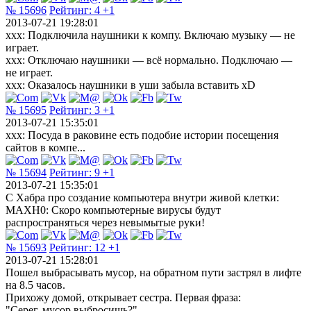
№ 15696
Рейтинг:
4
+1
2013-07-21 19:28:01
xxx: Подключила наушники к компу. Включаю музыку — не
играет.
ххх: Отключаю наушники — всё нормально. Подключаю —
не играет.
ххх: Оказалось наушники в уши забыла вставить xD
№ 15695
Рейтинг:
3
+1
2013-07-21 15:35:01
xxx: Посуда в раковине есть подобие истории посещения
сайтов в компе...
№ 15694
Рейтинг:
9
+1
2013-07-21 15:35:01
С Хабра про создание компьютера внутри живой клетки:
MAXH0: Скоро компьютерные вирусы будут
распространяться через невымытые руки!
№ 15693
Рейтинг:
12
+1
2013-07-21 15:28:01
Пошел выбрасывать мусор, на обратном пути застрял в лифте
на 8.5 часов.
Прихожу домой, открывает сестра. Первая фраза:
"Серег, мусор выбросишь?"