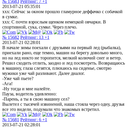
№ 15683
Рейтинг:
7
+1
2013-07-21 05:35:01
xxx: Сейчас за окном прошло гламурное деффачко с собачкой
в сумке.
xxx: С почти взрослым щенком немецкой овчарки. В
спортивной, сука, сумке. Через плечо.
№ 15682
Рейтинг:
13
+1
2013-07-21 02:28:01
В начале зимы поехали с друзьями на первый лед (рыбалка),
приехали рано, еще темно, машин на берегу довольно много,
но на лед никто не торопится, мелкий колючий снег и ветер.
Решил сходить отлить, заодно и лед посмотреть. Возвращаюсь
в машину, глаза слезятся, плюхаюсь на сиденье, смотрю
мужики уже чай разливают. Далее диалог.
-Уже чай пьете?
-Ага!
-Ну тогда и мне налейте.
Пауза, водитель удивленно:
-Парень, а ты в свою машину сел?
Вылетел с тысячей извинений, наша стояла через одну, друзья
все это видели, подумали что знакомых встретил.
№ 15681
Рейтинг:
6
+1
2013-07-21 02:28:01