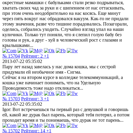
окрестные мамашки с бабульками стали резко подрываться,
хватать своих чад за руки и с шипением от нас оттаскивать,
при этом очень неодобрительно на нас косясь. Еще минут
через пять вокруг нас обрадовался вакуум. Как-то не придали
этому значения, разве что тишине порадовались. Позагорали,
оделись, собрались уходить. Случайно взгляд упал на наши
куличики. Только тут поняли, что я слепил голую бабу без
головы и рук, а друг - хуй в человеческий рост с глазами и
крылышками...
№ 15704
Рейтинг:
2
+1
2013-07-22 05:35:02
Пару лет назад завелась у нас дома кошка, мы с сестрой
придумали ей необычное имя - Сигма.
Сейчас я на втором курсе в колледже телекоммуникаций, а
кошка уже начинает понимать, что на Удельную
Проводимость тоже надо откликаться...
№ 15703
Рейтинг:
3
+1
2013-07-22 05:35:02
Igor: Вот встречаешься ты первый раз с девушкой и говоришь
ей, какой же дурак был парень, который тебя потерял, а потом
проходит время и ты понимаешь, что дурак не тот парень...
№ 15702
Рейтинг:
14
+1