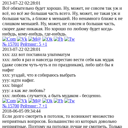
2013-07-22 02:28:01
Всё обязательно будет хорошо. Ну, может, не совсем так уж и
всё, но всё же большая часть всего. Ну, может, не такая уж и
большая часть, а ближе к меньшей. Но ненамного ближе к не
слишком меньшей. Ну, может, не совсем и большая часть,
скорее даже никакая. Но хорошо по любому будет когда-
нибудь, кому-нибудь, где-нибудь.
№ 15701
Рейтинг:
5
+1
2013-07-22 02:28:01
xxx: zzz вот поставила ультиматум
xxx: либо я раз и навсегда перестаю вести себя как мудак
(даже совсем чуть-чуть и по праздникам), либо шёл бы я
нафиг
xxx: угадай, что я собираюсь выбрать
yyy: идти нафиг.
xxx: bingo!
yyy: а как же любовь?
xxx: любовь случается, а быть мудаком - бесценно.
№ 15700
Рейтинг:
7
+1
2018-06-05 09:34:44
Если долго смотреть в потолок, то возникнет множество
неприятных вопросов. Большинство из которых довольно
неприятные. Поэтому на потолки лучше не смотреть. Только