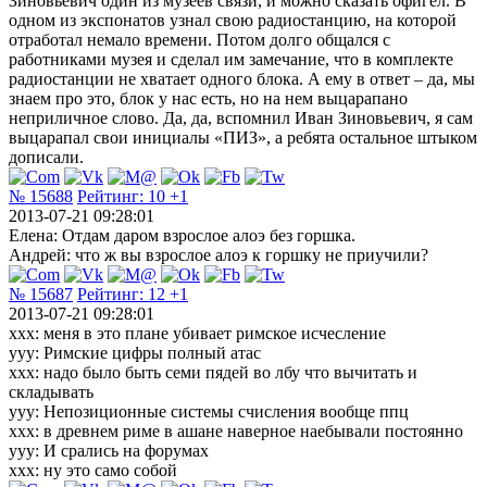
Зиновьевич один из музеев связи, и можно сказать офигел. В
одном из экспонатов узнал свою радиостанцию, на которой
отработал немало времени. Потом долго общался с
работниками музея и сделал им замечание, что в комплекте
радиостанции не хватает одного блока. А ему в ответ – да, мы
знаем про это, блок у нас есть, но на нем выцарапано
неприличное слово. Да, да, вспомнил Иван Зиновьевич, я сам
выцарапал свои инициалы «ПИЗ», а ребята остальное штыком
дописали.
№ 15688
Рейтинг:
10
+1
2013-07-21 09:28:01
Елена: Отдам даром взрослое алоэ без горшка.
Андрей: что ж вы взрослое алоэ к горшку не приучили?
№ 15687
Рейтинг:
12
+1
2013-07-21 09:28:01
xxx: меня в это плане убивает римское исчесление
yyy: Римские цифры полный атас
xxx: надо было быть семи пядей во лбу что вычитать и
складывать
yyy: Непозиционные системы счисления вообще ппц
xxx: в древнем риме в ашане наверное наебывали постоянно
yyy: И срались на форумах
xxx: ну это само собой