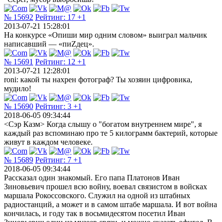
№ 15692
Рейтинг:
17
+1
2013-07-21 15:28:01
На конкурсе «Опиши мир одним словом» выиграл мальчик
написавший — «пиZдец».
№ 15691
Рейтинг:
12
+1
2013-07-21 12:28:01
roni: какой ты нахрен фотограф? Ты хозяин цифровика,
мудило!
№ 15690
Рейтинг:
3
+1
2018-06-05 09:34:44
<Сэр Казм> Когда слышу о "богатом внутреннем мире", я
каждый раз вспоминаю про те 5 килограмм бактерий, которые
живут в каждом человеке.
№ 15689
Рейтинг:
7
+1
2018-06-05 09:34:44
Рассказал один знакомый. Его папа Платонов Иван
Зиновьевич прошел всю войну, воевал связистом в войсках
маршала Рокоссовского. Служил на одной из штабных
радиостанций, а может и в самом штабе маршала. И вот война
кончилась, и году так в восьмидесятом посетил Иван