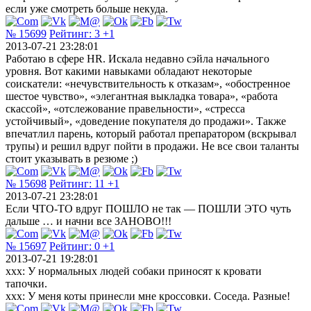
если уже смотреть больше некуда.
№ 15699
Рейтинг:
3
+1
2013-07-21 23:28:01
Работаю в сфере HR. Искала недавно сэйла начального
уровня. Вот какими навыками обладают некоторые
соискатели: «нечувствительность к отказам», «обостренное
шестое чувство», «элегантная выкладка товара», «работа
скассой», «отслежование правельности», «стресса
устойчивый», «доведение покупателя до продажи». Также
впечатлил парень, который работал препаратором (вскрывал
трупы) и решил вдруг пойти в продажи. Не все свои таланты
стоит указывать в резюме ;)
№ 15698
Рейтинг:
11
+1
2013-07-21 23:28:01
Если ЧТО-ТО вдруг ПОШЛО не так — ПОШЛИ ЭТО чуть
дальше … и начни все ЗАНОВО!!!
№ 15697
Рейтинг:
0
+1
2013-07-21 19:28:01
xxx: У нормальных людей собаки приносят к кровати
тапочки.
xxx: У меня коты принесли мне кроссовки. Соседа. Разные!