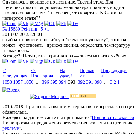
Спускаюсь в коридоре по лестнице. Третий этаж. Два
грузчика, пыхтя, тащат мимо меня наверх пианино, и один
второго спрашивает: "Ты уверен, что квартира N3 - это на
четвертом этаже?"
№ 15680
Рейтинг:
5
+1
2013-07-20 23:28:01
с хабра к новости про гибкую "электронную кожу", которая
может "чувствовать" прикосновения, определять температуру
и влажность:
Scrooge2: Натянут на терминатора — знаем мы этих учёных!
<
<<
На
Первая
Предыдущая
Следующая
Последняя
удачу!
>>
>
1058
1057
1056
...
396
395
394
393
392
391
390
...
3
2
1
2010-2018. При использовании материалов, гиперссылка на ц
обязательна.
Находясь на данном сайте вы принимаете "
Пользовательское с
По вопросам и предложения резмещения рекламы на цитатнике
реклеме
".
По всем вопросам и предложениям обращаться: support@kitcha.