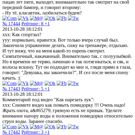
пацан лет пяти, выходит, внимааательно так смотрит на свой
передний бампер, и говорит второму:
- Ну тё, класавтик, лазбилаться будем?
№ 17444
Рейтинг:
8
+1
2013-10-28 18:12:01
ххх: Как спортзал?
ууу: нормально, нравится. Вот только вчера случай был.
Закончила упражнение делать, сижу на тренажере, отдыхаю.
И тут вижу, что на меня какой-то парень смотрит.
Симпатичный, накачанный. Внимательно так, с полуулыбкой.
Но я времени не теряю, начинаю и так потягиваться, и сяк, и
волосы вскину. Тут он подходит ко мне и, глядя прямо в глаза,
говорит: "Девушка, вы закончили?". И сел после меня спину
качать. :(
№ 17443
Рейтинг:
5
+1
2013-10-28 18:12:01
Комментарий под видео "Как нарезать лук":
xxx: Снимите видео как помыть помидорку !!! Очень надо!
Жрать охота, а&#65279; грязную есть не привык. Уделите
внимание напору воды и положения помидорки относительно
струи воды. Заранее спасибо.
№ 17442
Рейтинг:
3
+1