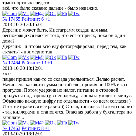
транспортных средств....
всё, что было сказано дальше - было неважно.
№ 17465
Рейтинг:
6
+1
2013-10-30 20:15:01
Дерёгин: может быть, Инстаграмм создан для мам,
беспокоящихся насчет того, что ест отпрыск, пока он один
дома?
Дерёгин: "и чтобы всю еду фотографировал, перед тем, как
сьедать" - примерно так
№ 17464
Рейтинг:
13
+1
2013-10-30 18:12:01
xxx:
пацан пришел как-то со склада увольняться. Делаю расчет.
Начислена какая-то сумма по табелю, премия не 100% из-за
прогулов. Потом удерживаю налог, питание в столовой,
продукты под зарплату, спецодежду, зарплата уходит в минус.
Объясняю каждую цифру по отдельности - со всем согласен )
Итог не нравится все равно )) Стоял, топтался. Потом говорит
- так киллерами и становятся. Опасная работа у бухгалтера по
зарплате...
№ 17463
Рейтинг:
8
+1
2013-10-30 18:12:01