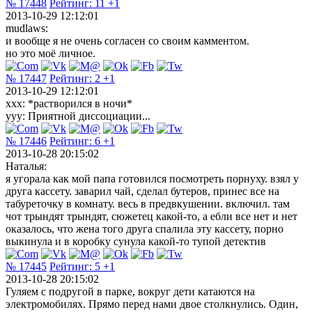
№ 17448
Рейтинг:
11
+1
2013-10-29 12:12:01
mudlaws:
и вообще я не очень согласен со своим камментом.
но это моё личное.
№ 17447
Рейтинг:
2
+1
2013-10-29 12:12:01
ххх: *растворился в ночи*
ууу: Приятной диссоциации...
№ 17446
Рейтинг:
6
+1
2013-10-28 20:15:02
Наталья:
я угорала как мой папа готовился посмотреть порнуху. взял у
друга кассету. заварил чай, сделал бутеров, принес все на
табуреточку в комнату. весь в предвкушении. включил. там
чот трындят трындят, сюжетец какой-то, а ебли все нет и нет
оказалось, что жена того друга спалила эту кассету, порно
выкинула и в коробку сунула какой-то тупой детектив
№ 17445
Рейтинг:
5
+1
2013-10-28 20:15:02
Гуляем с подругой в парке, вокруг дети катаются на
электромобилях. Прямо перед нами двое столкнулись. Один,