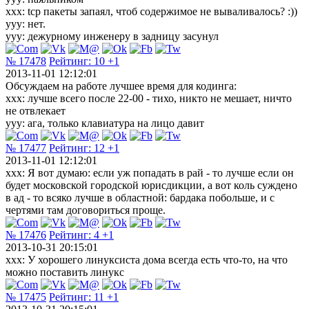
xxx: tcp пакеты запаял, чтоб содержимое не вываливалось? :))
yyy: нет.
yyy: дежурному инженеру в задницу засунул
№ 17478
Рейтинг:
10
+1
2013-11-01 12:12:01
Обсуждаем на работе лучшее время для кодинга:
xxx: лучше всего после 22-00 - тихо, никто не мешает, ничто
не отвлекает
yyy: ага, только клавиатура на лицо давит
№ 17477
Рейтинг:
12
+1
2013-11-01 12:12:01
xxx: Я вот думаю: если уж попадать в рай - то лучше если он
будет московской городской юрисдикции, а вот коль суждено
в ад - то всяко лучше в областной: бардака побольше, и с
чертями там договориться проще.
№ 17476
Рейтинг:
4
+1
2013-10-31 20:15:01
xxx: У хорошего линуксиста дома всегда есть что-то, на что
можно поставить линукс
№ 17475
Рейтинг:
11
+1