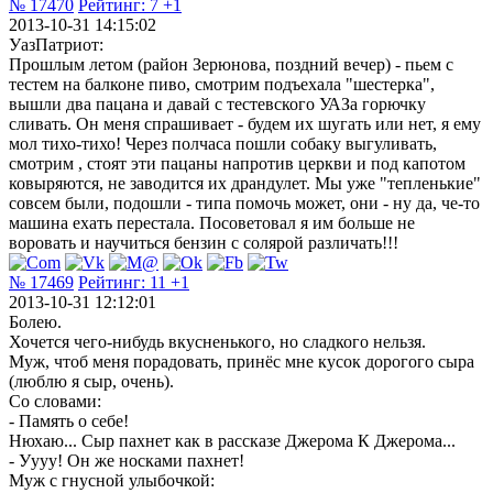
№ 17470
Рейтинг:
7
+1
2013-10-31 14:15:02
УазПатриот:
Прошлым летом (район Зерюнова, поздний вечер) - пьем с
тестем на балконе пиво, смотрим подъехала "шестерка",
вышли два пацана и давай с тестевского УАЗа горючку
сливать. Он меня спрашивает - будем их шугать или нет, я ему
мол тихо-тихо! Через полчаса пошли собаку выгуливать,
смотрим , стоят эти пацаны напротив церкви и под капотом
ковыряются, не заводится их драндулет. Мы уже "тепленькие"
совсем были, подошли - типа помочь может, они - ну да, че-то
машина ехать перестала. Посоветовал я им больше не
воровать и научиться бензин с солярой различать!!!
№ 17469
Рейтинг:
11
+1
2013-10-31 12:12:01
Болею.
Хочется чего-нибудь вкусненького, но сладкого нельзя.
Муж, чтоб меня порадовать, принёс мне кусок дорогого сыра
(люблю я сыр, очень).
Со словами:
- Память о себе!
Нюхаю... Сыр пахнет как в рассказе Джерома К Джерома...
- Уууу! Он же носками пахнет!
Муж с гнусной улыбочкой: