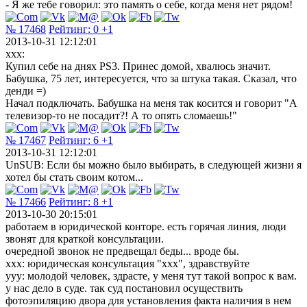
- Я же тебе говорил: это память о себе, когда меня нет рядом!
№ 17468
Рейтинг:
0
+1
2013-10-31 12:12:01
xxx:
Купил себе на днях PS3. Принес домой, хвалюсь значит.
Бабушка, 75 лет, интересуется, что за штука такая. Сказал, что
денди =)
Начал подключать. Бабушка на меня так косится и говорит "А
телевизор-то не посадит?! А то опять сломаешь!"
№ 17467
Рейтинг:
6
+1
2013-10-31 12:12:01
UnSUB: Если бы можно было выбирать, в следующей жизни я
хотел бы стать своим котом...
№ 17466
Рейтинг:
8
+1
2013-10-30 20:15:01
работаем в юридической конторе. есть горячая линия, люди
звонят для краткой консультации.
очередной звонок не предвещал беды... вроде бы.
xxx: юридическая консультация "xxx", здравствуйте
yyy: молодой человек, здрасте, у меня тут такой вопрос к вам.
у нас дело в суде. так суд постановил осуществить
фотоэпиляцию двора для установления факта наличия в нем