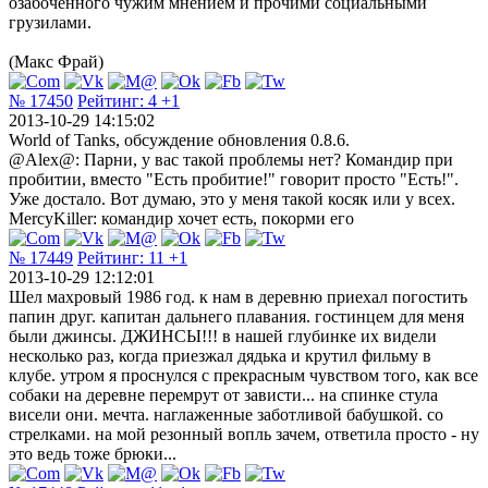
озабоченного чужим мнением и прочими социальными
грузилами.
(Макс Фрай)
№ 17450
Рейтинг:
4
+1
2013-10-29 14:15:02
World of Tanks, обсуждение обновления 0.8.6.
@Alex@: Парни, у вас такой проблемы нет? Командир при
пробитии, вместо "Есть пробитие!" говорит просто "Есть!".
Уже достало. Вот думаю, это у меня такой косяк или у всех.
MercyKiller: командир хочет есть, покорми его
№ 17449
Рейтинг:
11
+1
2013-10-29 12:12:01
Шел махровый 1986 год. к нам в деревню приехал погостить
папин друг. капитан дальнего плавания. гостинцем для меня
были джинсы. ДЖИНСЫ!!! в нашей глубинке их видели
несколько раз, когда приезжал дядька и крутил фильму в
клубе. утром я проснулся с прекрасным чувством того, как все
собаки на деревне перемрут от зависти... на спинке стула
висели они. мечта. наглаженные заботливой бабушкой. со
стрелками. на мой резонный вопль зачем, ответила просто - ну
это ведь тоже брюки...