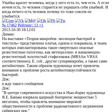
Улыбка красит человека, когда у него есть то, чем есть. А если
нечем есть, то человек старается не украшать себя улыбкой. И
когда нечего есть человек почему-то тоже совсем не
улыбается.
№ 17462
Рейтинг:
13
+1
2013-10-30 18:12:01
Диман:
На выставке «Теория микробов: эволюция бактерий и
текстиль» представлены платья, одеяла и покрывала, в ткань
которых имплантированы такие смертельно опасные
резистентные патогены, как метициллин- и ванкомицин-
резистентный золотистый стафилококк (MRSAи VRSA
соответственно), E. coli , другие супермикробы, а также сами
антибиотики. Таким образом художница хочет привлечь
внимание к проблеме роста антибиотикоустойчивости
бактерий.
Док:
я жду такого сообщения
Док:
"В центре современного искусства в Нью-йорке художница
Я.Е. Банько взорвала ядерный боеприпас мощностью 5
мегатонн, чтобы привлечь внимание мировой
общественнности к проблеме радиоактивного загрязнения
сибирских рек."