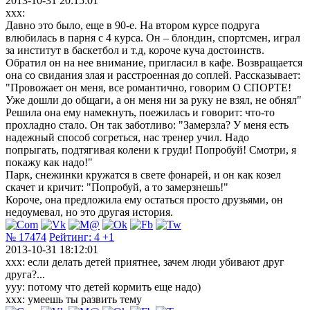
2013-10-31 20:15:01
xxx:
Давно это было, еще в 90-е. На втором курсе подруга
влюбилась в парня с 4 курса. Он – блондин, спортсмен, играл
за институт в баскетбол и т.д, короче куча достоинств.
Обратил он на нее внимание, пригласил в кафе. Возвращается
она со свидания злая и расстроенная до соплей. Рассказывает:
"Провожает он меня, все романтично, говорим О СПОРТЕ!
Уже дошли до общаги, а он меня ни за руку не взял, не обнял"
Решила она ему намекнуть, поежилась и говорит: что-то
прохладно стало. Он так заботливо: "Замерзла? У меня есть
надежный способ согреться, нас тренер учил. Надо
попрыгать, подтягивая колени к груди! Попробуй! Смотри, я
покажу как надо!"
Парк, снежинки кружатся в свете фонарей, и он как козел
скачет и кричит: "Попробуй, а то замерзнешь!"
Короче, она предложила ему остаться просто друзьями, он
недоумевал, но это другая история.
№ 17474
Рейтинг:
4
+1
2013-10-31 18:12:01
ххх: если делать детей приятнее, зачем люди убивают друг
друга?...
ууу: потому что детей кормить еще надо)
ххх: умеешь ты развить тему