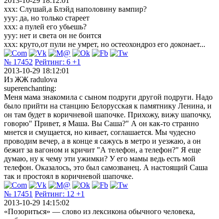
2013-10-29 18:12:01
xxx: Слушай,а Блэйд наполовину вампир?
yyy: да, но только стареет
xxx: а пулей его убьешь?
yyy: нет и света он не боится
xxx: круто,от пули не умрет, но остеохондроз его доконает...
№ 17452
Рейтинг:
6
+1
2013-10-29 18:12:01
Из ЖЖ radulova
superenchanting:
Меня мама знакомила с сыном подруги другой подруги. Надо
было прийти на станцию Белорусская к памятнику Ленина, и
он там будет в коричневой шапочке. Прихожу, вижу шапочку,
говорю" Привет, я Маша. Вы Саша?" А он как-то странно
мнется и смущается, но кивает, соглашается. Мы чудесно
проводим вечер, а в конце я сажусь в метро и уезжаю, а он
бежит за вагоном и кричит "А телефон, а телефон?" Я еще
думаю, ну к чему эти ужимки? У его мамы ведь есть мой
телефон. Оказалось, это был самозванец. А настоящий Саша
так и простоял в коричневой шапочке.
№ 17451
Рейтинг:
12
+1
2013-10-29 14:15:02
«Позориться» — слово из лексикона обычного человека,