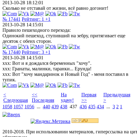
2013-10-28 18:12:01
Сколько не отставай от жизни, всё равно догонит!
№ 17441
Рейтинг:
1
+1
2013-10-28 14:15:01
Правило пешеходного перехода:
Одинокий пешеход, ступивший на зебру, притягивает еще
десяток с обеих сторон.
№ 17440
Рейтинг:
3
+1
2013-10-28 14:15:01
xxx: Вот и я дождался беременных "хочу".
xxx: Гранаты, малинки, таранки... Ерунда!
xxx: Вот "хочу мандаринок и Новый Год" - меня поставил в
тупик.
<
<<
На
Первая
Предыдущая
Следующая
Последняя
удачу!
>>
>
1058
1057
1056
...
440
439
438
437
436
435
434
...
3
2
1
2010-2018. При использовании материалов, гиперссылка на ц