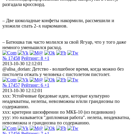
разгадала кроссворд.
– Две шоколадные конфеты накормили, рассмешили и
уложили спать 2–х наркоманов.
– Батюшка так часто молился за свой Ягуар, что у того даже
немного уменьшился расход.
№ 17458
Рейтинг:
8
+1
2013-10-30 12:12:01
@alisa_dorian: Детство - волшебное время, когда можно без
пистолета отжать у человека с пистолетом пистолет.
№ 17457
Рейтинг:
6
+1
2013-10-30 12:12:01
xxx: Устойчивые бредовые идеи, которые культурно
неадекватны, нелепы, невозможны и/или грандиозны по
содержанию.
xxx: критерии шизофрении по МКБ-10 (из педивикии)
yyy: это называется "дипломная работа". нелепа, неадекватна,
невозможна и грандиозна по содержанию.
№ 17456
Рейтинг:
7
+1