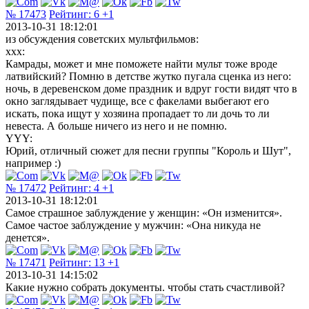
№ 17473
Рейтинг:
6
+1
2013-10-31 18:12:01
из обсуждения советских мультфильмов:
xxx:
Камрады, может и мне поможете найти мульт тоже вроде
латвийский? Помню в детстве жутко пугала сценка из него:
ночь, в деревенском доме праздник и вдруг гости видят что в
окно заглядывает чудище, все с факелами выбегают его
искать, пока ищут у хозяина пропадает то ли дочь то ли
невеста. А больше ничего из него и не помню.
YYY:
Юрий, отличный сюжет для песни группы "Король и Шут",
например :)
№ 17472
Рейтинг:
4
+1
2013-10-31 18:12:01
Самое страшное заблуждение у женщин: «Он изменится».
Самое частое заблуждение у мужчин: «Она никуда не
денется».
№ 17471
Рейтинг:
13
+1
2013-10-31 14:15:02
Какие нужно собрать документы. чтобы стать счастливой?