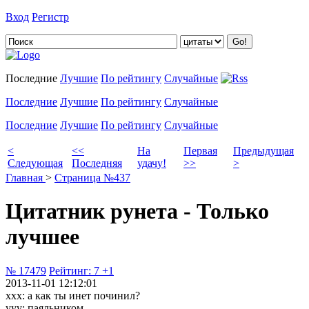
Вход
Регистр
Добавить цитату
Последние
Лучшие
По рейтингу
Случайные
Последние
Лучшие
По рейтингу
Случайные
Последние
Лучшие
По рейтингу
Случайные
<
<<
На
Первая
Предыдущая
Следующая
Последняя
удачу!
>>
>
Главная
>
Страница №437
Цитатник рунета - Только
лучшее
№ 17479
Рейтинг:
7
+1
2013-11-01 12:12:01
ххх: а как ты инет починил?
yyy: паяльником