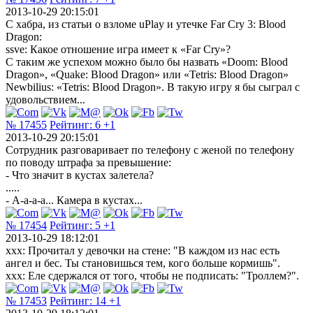
2013-10-29 20:15:01
С хабра, из статьи о взломе uPlay и утечке Far Cry 3: Blood
Dragon:
ssve: Какое отношение игра имеет к «Far Cry»?
С таким же успехом можно было бы назвать «Doom: Blood
Dragon», «Quake: Blood Dragon» или «Tetris: Blood Dragon»
Newbilius: «Tetris: Blood Dragon». В такую игру я бы сыграл с
удовольствием...
№ 17455
Рейтинг:
6
+1
2013-10-29 20:15:01
Сотрудник разговаривает по телефону с женой по телефону
по поводу штрафа за превышение:
- Что значит в кустах залетела?
.....
- А-а-а-а... Камера в кустах...
№ 17454
Рейтинг:
5
+1
2013-10-29 18:12:01
xxx: Прочитал у девочки на стене: "В каждом из нас есть
ангел и бес. Ты становишься тем, кого больше кормишь".
xxx: Еле сдержался от того, чтобы не подписать: "Троллем?".
№ 17453
Рейтинг:
14
+1