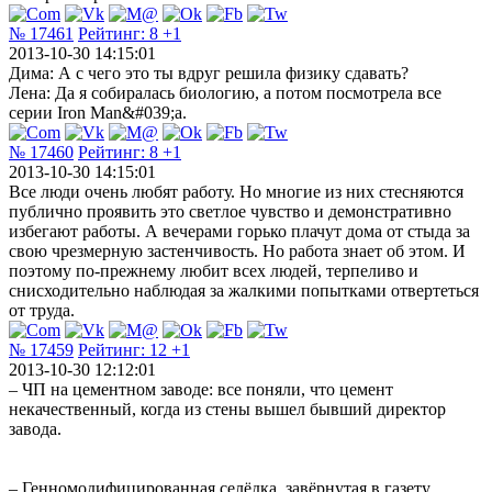
№ 17461
Рейтинг:
8
+1
2013-10-30 14:15:01
Дима: А с чего это ты вдруг решила физику сдавать?
Лена: Да я собиралась биологию, а потом посмотрела все
серии Iron Man&#039;а.
№ 17460
Рейтинг:
8
+1
2013-10-30 14:15:01
Все люди очень любят работу. Но многие из них стесняются
публично проявить это светлое чувство и демонстративно
избегают работы. А вечерами горько плачут дома от стыда за
свою чрезмерную застенчивость. Но работа знает об этом. И
поэтому по-прежнему любит всех людей, терпеливо и
снисходительно наблюдая за жалкими попытками отвертеться
от труда.
№ 17459
Рейтинг:
12
+1
2013-10-30 12:12:01
– ЧП на цементном заводе: все поняли, что цемент
некачественный, когда из стены вышел бывший директор
завода.
– Генномодифицированная селёдка, завёрнутая в газету,