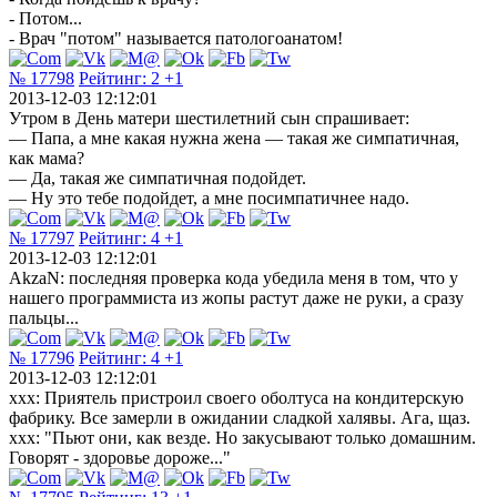
- Потом...
- Врач "потом" называется патологоанатом!
№ 17798
Рейтинг:
2
+1
2013-12-03 12:12:01
Утром в День матери шестилетний сын спрашивает:
— Папа, а мне какая нужна жена — такая же симпатичная,
как мама?
— Да, такая же симпатичная подойдет.
— Ну это тебе подойдет, а мне посимпатичнее надо.
№ 17797
Рейтинг:
4
+1
2013-12-03 12:12:01
AkzaN: последняя проверка кода убедила меня в том, что у
нашего программиста из жопы растут даже не руки, а сразу
пальцы...
№ 17796
Рейтинг:
4
+1
2013-12-03 12:12:01
xxx: Приятель пристроил своего оболтуса на кондитерскую
фабрику. Все замерли в ожидании сладкой халявы. Ага, щаз.
xxx: "Пьют они, как везде. Но закусывают только домашним.
Говорят - здоровье дороже..."