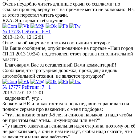
Очень неудобно читать длинные срачи со ссылками: по
ссылки прошел, вернуться на прежнее место не возможно. Из-
за этого перестал читать срачи.
RZA: Эпл делает тебя лучше!
№ 17778
Рейтинг:
6
+1
2013-12-01 12:12:01
Ответ на обращение о плохом состоянии тротуара:
На Ваше сообщение, опубликованное на портале «Наш город»
(11.11.2013 10:24), подготовлен ответ органа исполнительной
власти:
"Благодарим Вас за оставленный Вами комментарий!
Сообщаем,что тротуарная дорожка, проходящая вдоль
автомобильной стоянки, не является тротуаром"
№ 17777
Рейтинг:
7
+1
2013-12-01 12:12:01
"кадровики", угу...
Знакомая HR или как их там теперь недавно спрашивала на
полном серьезе про вакансии, с меня подборка:
- "тут написано опыт 3-5 лет и список навыков, а надо чтобы
он при этом был этим... джуниором или нет?"
- "у нашего заказчика гениальная идея стартапа, поэтому он её
не рассказывает, а они к нам не идут, якобы надо сказать, что
за вакансия и над чем работать"