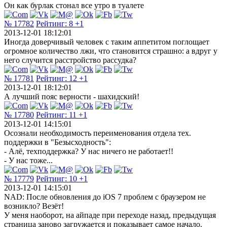
Он как бурлак стонал все утро в туалете
№ 17782
Рейтинг:
8
+1
2013-12-01 18:12:01
Иногда доверчивый человек с таким аппетитом поглощает
огромное количество лжи, что становится страшно: а вдруг у
него случится расстройство рассудка?
№ 17781
Рейтинг:
12
+1
2013-12-01 18:12:01
А лучший пояс верности - шахидский!
№ 17780
Рейтинг:
11
+1
2013-12-01 14:15:01
Осознали необходимость переименования отдела тех.
поддержки в "Безысходность":
- Алё, техподдержка? У нас ничего не работает!!
- У нас тоже...
№ 17779
Рейтинг:
10
+1
2013-12-01 14:15:01
NAD: После обновления до iOS 7 проблем с браузером не
возникло? Везёт!
У меня наоборот, на айпаде при переходе назад, предыдущая
страница заново загружается и показывает самое начало.