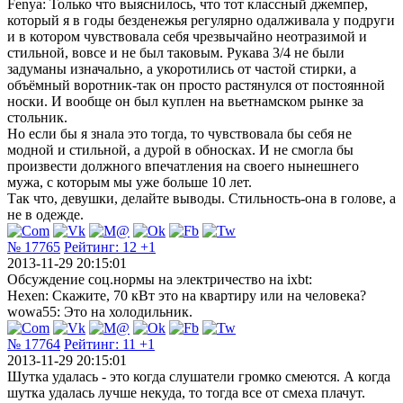
Fenya: Только что выяснилось, что тот классный джемпер,
который я в годы безденежья регулярно одалживала у подруги
и в котором чувствовала себя чрезвычайно неотразимой и
стильной, вовсе и не был таковым. Рукава 3/4 не были
задуманы изначально, а укоротились от частой стирки, а
объёмный воротник-так он просто растянулся от постоянной
носки. И вообще он был куплен на вьетнамском рынке за
стольник.
Но если бы я знала это тогда, то чувствовала бы себя не
модной и стильной, а дурой в обносках. И не смогла бы
произвести должного впечатления на своего нынешнего
мужа, с которым мы уже больше 10 лет.
Так что, девушки, делайте выводы. Стильность-она в голове, а
не в одежде.
№ 17765
Рейтинг:
12
+1
2013-11-29 20:15:01
Обсуждение соц.нормы на электричество на ixbt:
Hexen: Скажите, 70 кВт это на квартиру или на человека?
wowa55: Это на холодильник.
№ 17764
Рейтинг:
11
+1
2013-11-29 20:15:01
Шутка удалась - это когда слушатели громко смеются. А когда
шутка удалась лучше некуда, то тогда все от смеха плачут.