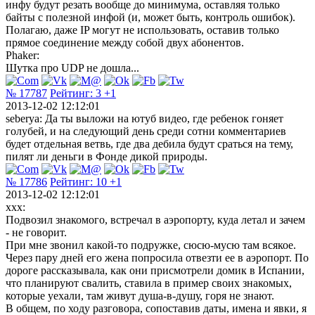
инфу будут резать вообще до минимума, оставляя только
байты с полезной инфой (и, может быть, контроль ошибок).
Полагаю, даже IP могут не использовать, оставив только
прямое соединение между собой двух абонентов.
Phaker:
Шутка про UDP не дошла...
№ 17787
Рейтинг:
3
+1
2013-12-02 12:12:01
seberya: Да ты выложи на ютуб видео, где ребенок гоняет
голубей, и на следующий день среди сотни комментариев
будет отдельная ветвь, где два дебила будут сраться на тему,
пилят ли деньги в Фонде дикой природы.
№ 17786
Рейтинг:
10
+1
2013-12-02 12:12:01
xxx:
Подвозил знакомого, встречал в аэропорту, куда летал и зачем
- не говорит.
При мне звонил какой-то подружке, сюсю-мусю там всякое.
Через пару дней его жена попросила отвезти ее в аэропорт. По
дороге рассказывала, как они присмотрели домик в Испании,
что планируют свалить, ставила в пример своих знакомых,
которые уехали, там живут душа-в-душу, горя не знают.
В общем, по ходу разговора, сопоставив даты, имена и явки, я