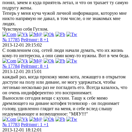
понял, зачем и куда приятель летал, и что он трахает ту самую
подругу жены.
Теперь у меня куча чужой личной информации, которую мне
никто напрямую не давал, в том числе, о не знакомых мне
людях.
Чувствую себя Гуглом.
№ 17785
Рейтинг:
8
+1
2013-12-01 20:15:02
С появлением соц. сетей люди начали думать, что их жизнь
кому-то интересна, а они сами кому-то нужны. Вот в чем беда.
№ 17784
Рейтинг:
8
+1
2013-12-01 20:15:01
каждый раз, когда прохожу мимо кота, лежащего в открытом
доступе на полу или диване, не могу удержаться, чтобы
легонько несколько раз не погладить его. Всегда казалось, что
он очень индифферентно это воспринимает.
Выносили сегодня вещи с кухни. Тащу к себе мимо
дремлющего на диване котофея телевизор - он поднимает
голову, удивленно глядит на меня, и себе вслед слышу
недоумевающее и возмущенное: "МЯУ!!!"
№ 17783
Рейтинг:
1
+1
2013-12-01 18:12:01