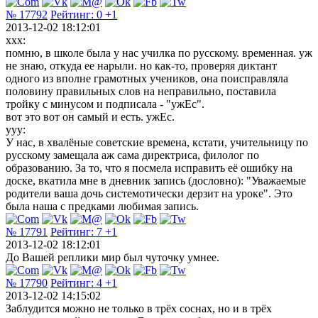
№ 17792
Рейтинг:
0
+1
2013-12-02 18:12:01
xxx:
помню, в школе была у нас училка по русскому. временная. уж
не знаю, откуда ее нарыли. но как-то, проверяя диктант
одного из вполне грамотных учеников, она поисправляла
половину правильных слов на неправильно, поставила
тройку с минусом и подписала - "ужЕс".
вот это вот он самый и есть. ужЕс.
yyy:
У нас, в хвалёные советские времена, кстати, учительницу по
русскому замещала аж сама директриса, филолог по
образованию. За то, что я посмела исправить её ошибку на
доске, вкатила мне в дневник запись (дословно): "Уважаемые
родители ваша дочь системотически дерзит на уроке". Это
была наша с предками любимая запись.
№ 17791
Рейтинг:
7
+1
2013-12-02 18:12:01
До Вашей реплики мир был чуточку умнее.
№ 17790
Рейтинг:
4
+1
2013-12-02 14:15:02
Заблудится можно не только в трёх соснах, но и в трёх