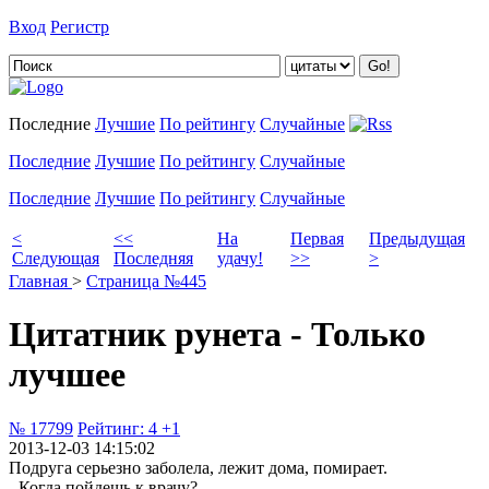
Вход
Регистр
Добавить цитату
Последние
Лучшие
По рейтингу
Случайные
Последние
Лучшие
По рейтингу
Случайные
Последние
Лучшие
По рейтингу
Случайные
<
<<
На
Первая
Предыдущая
Следующая
Последняя
удачу!
>>
>
Главная
>
Страница №445
Цитатник рунета - Только
лучшее
№ 17799
Рейтинг:
4
+1
2013-12-03 14:15:02
Подруга серьезно заболела, лежит дома, помирает.
- Когда пойдешь к врачу?