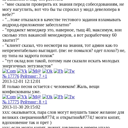
- "мне сказали проверить их знания перед собеседованиям, не
могу нагуглить, вот что бы ты спросил у мидл девелопера в
вебе?"
- "...тоже отказался в качестве тестового задания взламывать
андроид-приложение забесплатно"
- "проджект менеджер это, наверное, тыщ 40, максимум, вон
сколько этих вакансий менеджеров, а вот разработчику 60
хватит?"
- "клиент сказал, что несмотря на знания, тот админ как-то
непрезентабельно выглядит. (me: не помылся? одет плохо?) не,
ну типа на задрота похож"
- "тут оклад вон такой, потому нам сказали искать молодых
энергичных энтузиастов"
№ 17776
Рейтинг:
7
+1
2013-12-01 12:12:01
И только песня остается с человеком! Жаль, вещи
конфискованы уже.
№ 17775
Рейтинг:
8
+1
2013-11-30 20:15:02
ххх: оказывается, пара слов могут внушить такое желание для
великих свершении&#774; и открытии&#774;! мозги кипят,
вдохновение так и прет )
ууу: если мозги кипят, значит давление в черепе упало