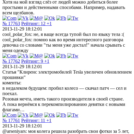
Хотя на мой взгляд слёз от людей можно добиться более
простыми и действенными способами. Например, надавать
всем щелбанов.
№ 17763
Рейтинг:
12
+1
2013-11-29 18:12:01
cool_polar_fox: не, я ваще всегда тупой был по языку тела :(
cool_polar_fox: помню как во время интересного разговора
девочка со словами "ты меня уже достал!" начала срывать с
меня одежду
№ 17762
Рейтинг:
9
+1
2013-11-29 18:12:01
Статья "Клиренс электромобилей Tesla увеличен обновлением
прошивки"
коменты:
в недалеком будущем: пробил колесо — скачал патч — сел и
поехал.
Розовая мечта, иметь такого производителя в своей стране.
А пока вернёмся к перекомпилированию девятки с новыми
флагами…
№ 17761
Рейтинг:
11
+1
2013-11-29 18:12:01
@arseniyars: моя колега решила разобрать свои фотки за 5 лет,