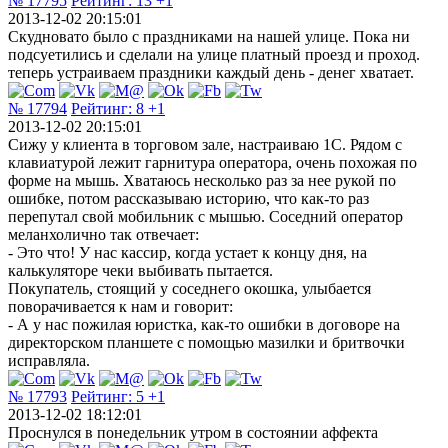
№ 17795
Рейтинг:
13
+1
2013-12-02 20:15:01
Скудновато было с праздниками на нашей улице. Пока ни
подсуетились и сделали на улице платный проезд и проход.
теперь устраиваем праздники каждый день - денег хватает.
№ 17794
Рейтинг:
8
+1
2013-12-02 20:15:01
Сижу у клиента в торговом зале, настраиваю 1С. Рядом с
клавиатурой лежит гарнитура оператора, очень похожая по
форме на мышь. Хватаюсь несколько раз за нее рукой по
ошибке, потом рассказываю историю, что как-то раз
перепутал свой мобильник с мышью. Соседний оператор
меланхолично так отвечает:
- Это что! У нас кассир, когда устает к концу дня, на
калькуляторе чеки выбивать пытается.
Покупатель, стоящий у соседнего окошка, улыбается
поворачивается к нам и говорит:
- А у нас пожилая юристка, как-то ошибки в договоре на
директорском планшете с помощью мазилки и бритвочки
исправляла.
№ 17793
Рейтинг:
5
+1
2013-12-02 18:12:01
Проснулся в понедельник утром в состоянии аффекта