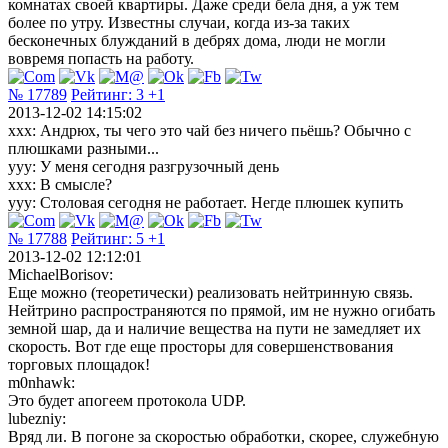
комнатах своей квартиры. Даже среди бела дня, а уж тем
более по утру. Известны случаи, когда из-за таких
бесконечных блужданий в дебрях дома, люди не могли
вовремя попасть на работу.
№ 17789
Рейтинг:
3
+1
2013-12-02 14:15:02
xxx: Андрюх, ты чего это чай без ничего пьёшь? Обычно с
плюшками разными...
yyy: У меня сегодня разгрузочный день
xxx: В смысле?
yyy: Столовая сегодня не работает. Негде плюшек купить
№ 17788
Рейтинг:
5
+1
2013-12-02 12:12:01
MichaelBorisov:
Еще можно (теоретически) реализовать нейтринную связь.
Нейтрино распространяются по прямой, им не нужно огибать
земной шар, да и наличие вещества на пути не замедляет их
скорость. Вот где еще просторы для совершенствования
торговых площадок!
m0nhawk:
Это будет апогеем протокола UDP.
lubezniy:
Вряд ли. В погоне за скоростью обработки, скорее, служебную