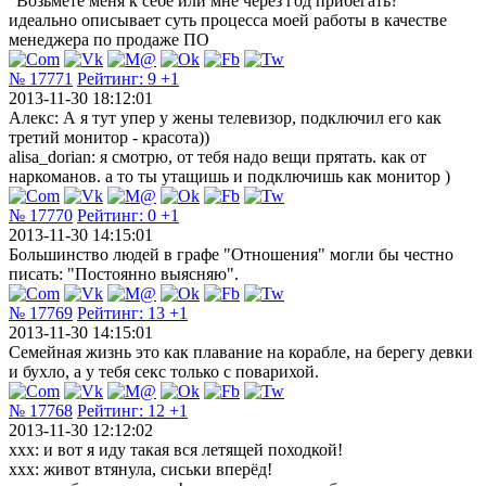
"Возьмёте меня к себе или мне через год прибегать?"
идеально описывает суть процесса моей работы в качестве
менеджера по продаже ПО
№ 17771
Рейтинг:
9
+1
2013-11-30 18:12:01
Алекс: А я тут упер у жены телевизор, подключил его как
третий монитор - красота))
alisa_dorian: я смотрю, от тебя надо вещи прятать. как от
наркоманов. а то ты утащишь и подключишь как монитор )
№ 17770
Рейтинг:
0
+1
2013-11-30 14:15:01
Большинство людей в графе "Отношения" могли бы честно
писать: "Постоянно выясняю".
№ 17769
Рейтинг:
13
+1
2013-11-30 14:15:01
Семейная жизнь это как плавание на корабле, на берегу девки
и бухло, а у тебя секс только с поварихой.
№ 17768
Рейтинг:
12
+1
2013-11-30 12:12:02
xxx: и вот я иду такая вся летящей походкой!
xxx: живот втянула, сиськи вперёд!