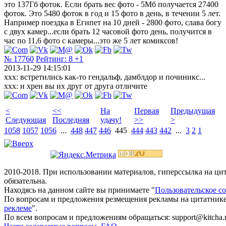
это 137Гб фоток. Если брать вес фото - 5Мб получается 27400
фоток. Это 5480 фоток в год и 15 фото в день, в течении 5 лет.
Например поездка в Египет на 10 дней - 2800 фото, слава богу
с двух камер...если брать 12 часовой фото день, получится в
час по 11,6 фото с камеры...это же 5 лет комиксов!
№ 17760
Рейтинг:
8
+1
2013-11-29 14:15:01
xxx: встретились как-то гендальф, дамблдор и починикс...
xxx: и хрен вы их друг от друга отличите
<
<<
На
Первая
Предыдущая
Следующая
Последняя
удачу!
>>
>
1058
1057
1056
...
448
447
446
445
444
443
442
...
3
2
1
2010-2018. При использовании материалов, гиперссылка на ц
обязательна.
Находясь на данном сайте вы принимаете "
Пользовательское с
По вопросам и предложения резмещения рекламы на цитатнике
реклеме
".
По всем вопросам и предложениям обращаться: support@kitcha.