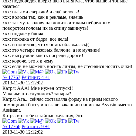
xxx: подбородок вверх! шею вытянула, чтоб выше и тоньше
казаться
xxx: глазами сверкаю! и ещё волосы!
xxx: волосы так, как в рекламе, знаешь
xxx: так чуть голову наклонить и таким небрежным
поворотом головы их за спину закинуть!
xxx: подхожу ближе
xxx: походка от бедра, все дела!
xxx: и понимаю, что я опять облажалась((
xxx: это четыре газовых баллона, а не мужики!
xxx: выгрузили млять посреди дороги!
xxx: короче, это я к чему
xxx: если не можешь носить линзы, не стесняйся носить очки!
№ 17767
Рейтинг:
4
+1
2013-11-30 12:12:02
Катря: ААА! Мне нужен отпуск!!
Максим: что случилось? запары?
Катря: Ага... сейчас составляла форму на прием нового
помощника боссу и в главе вакансии написала Assasin вместо
Assistant.
Катря: вот тебе и тайные желания, ёпт.
№ 17766
Рейтинг:
9
+1
2013-11-30 12:12:02