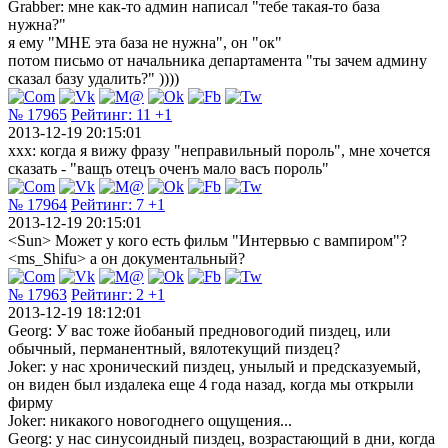
Grabber: мне как-то админ написал "тебе такая-то база
нужна?"
я ему "МНЕ эта база не нужна", он "ок"
потом письмо от начальника департамента "ты зачем админу
сказал базу удалить?" ))))
№ 17965
Рейтинг:
11
+1
2013-12-19 20:15:01
xxx: когда я вижу фразу "неправильный пороль", мне хочется
сказать - "ващъ отецъ оченъ мало васъ пороль"
№ 17964
Рейтинг:
7
+1
2013-12-19 20:15:01
<Sun> Может у кого есть фильм "Интервью с вампиром"?
<ms_Shifu> а он документальный?
№ 17963
Рейтинг:
2
+1
2013-12-19 18:12:01
Georg: У вас тоже йобаный предновогодий пиздец, или
обычный, перманентный, вялотекущий пиздец?
Joker: у нас хронический пиздец, унылый и предсказуемый,
он виден был издалека еще 4 года назад, когда мы открыли
фирму
Joker: никакого новогоднего ощущения...
Georg: у нас синусоидный пиздец, возрастающий в дни, когда