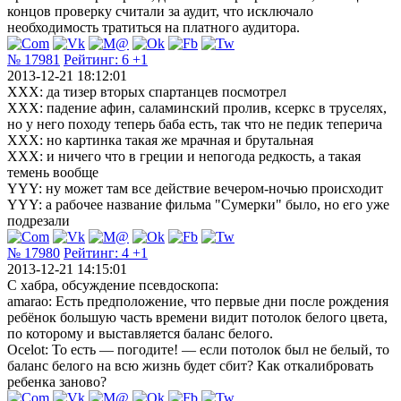
концов проверку считали за аудит, что исключало
необходимость тратиться на платного аудитора.
№ 17981
Рейтинг:
6
+1
2013-12-21 18:12:01
XXX: да тизер вторых спартанцев посмотрел
XXX: падение афин, саламинский пролив, ксеркс в труселях,
но у него походу теперь баба есть, так что не педик теперича
XXX: но картинка такая же мрачная и брутальная
XXX: и ничего что в греции и непогода редкость, а такая
темень вообще
YYY: ну может там все действие вечером-ночью происходит
YYY: а рабочее название фильма "Сумерки" было, но его уже
подрезали
№ 17980
Рейтинг:
4
+1
2013-12-21 14:15:01
С хабра, обсуждение псевдоскопа:
amarao: Есть предположение, что первые дни после рождения
ребёнок большую часть времени видит потолок белого цвета,
по которому и выставляется баланс белого.
Ocelot: То есть — погодите! — если потолок был не белый, то
баланс белого на всю жизнь будет сбит? Как откалибровать
ребенка заново?