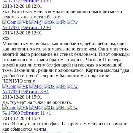
№ 17972
Рейтинг:
13
+1
2013-12-20 18:12:01
xxx: Если бы у меня в комнате проводили обыск без моего
ведома - я не заметил бы это.
№ 17971
Рейтинг:
12
+1
2013-12-20 18:12:01
xxx:
Молодость у меня была как подобается, дебил дебилом, одет
как непонятно кто, занимаюсь непонятно чем. Одним из этих
занятий было рисование на стенах баллонами. И вот однажды
отправились мы с мои братом - творить. Часов в 11 вечера
зимой красили стену без фонарей на гаражах в кромешной
тьме. Закончили, решили полюбоваться. Картина маслом "два
долбоеба и стена" - черным баллоном мы покрасили
ЧЕРНУЮ стену.
№ 17970
Рейтинг:
8
+1
2013-12-20 14:15:01
Да, "бумер" на "Оке" не обогнать.
№ 17969
Рейтинг:
11
+1
2013-12-20 14:15:01
xxx: Я живу напротив офиса Газпрома. У меня из окна видно,
как сбываются мечты.