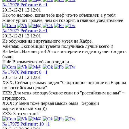
№ 17978
Рейтинг:
6
+1
2013-12-21 12:12:01
Как-то неловко, когда тебе шеф что-то объясняет, а у тебя
живот урчит громче, чем он говорит, а главное убедительнее
№ 17977
Рейтинг:
8
+1
2013-12-21 12:12:01
Из обсуждения виртуального музея на Хабре.
Valeratal: Экспозиция туалета получилась лучше всего :)
Badevlad: Наконец-то! А то в интернете негде в туалет сходить
было.
Halt: В комментах обычно ходили...
№ 17976
Рейтинг:
8
+1
2013-12-21 12:12:01
XXX: Сейчас рекламу видел "Спортивное питание из Европы
по российским ценам".
ZZZ: Для меня все зарубежное если по "российским ценам" =
втридорого.
XXX: У меня тоже первая мысль была - херовый
маркетинговый ход )))
ZZZ: Зато честно!
№ 17975
Рейтинг:
10
+1