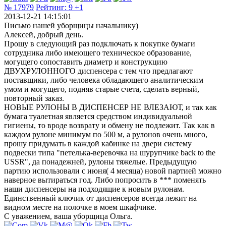
№ 17979
Рейтинг:
9
+1
2013-12-21 14:15:01
Письмо нашей уборщицы начальнику)
Алексей, добрый день.
Прошу в следующий раз подключать к покупке бумаги
сотрудника либо имеющего техническое образование,
могущего сопоставить диаметр и конструкцию
ДВУХРУЛОННОГО диспенсера с тем что предлагают
поставщики, либо человека обладающего аналитическим
умом и могущего, подняв старые счета, сделать верный,
повторный заказ.
НОВЫЕ РУЛОНЫ В ДИСПЕНСЕР НЕ ВЛЕЗАЮТ, и так как
бумага туалетная является средством индивидуальной
гигиены, то вроде возврату и обмену не подлежит. Так как в
каждом рулоне минимум по 500 м, а рулонов очень много,
прошу придумать в каждой кабинке на двери систему
подвески типа "петелька-веревочка на шурупчике back to the
USSR", да понадежней, рулоны тяжелые. Предыдущую
партию использовали с июня( 4 месяца) новой партией можно
наверное вытираться год. Либо попросить в *** поменять
наши диспенсеры на подходящие к новым рулонам.
Единственный ключик от диспенсеров всегда лежит на
видном месте на полочке в моем шкафчике.
С уважением, ваша уборщица Ольга.