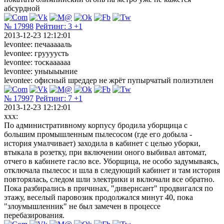
абсурдной
№ 17998
Рейтинг:
3
+1
2013-12-23 12:12:01
levontee: печаааааль
levontee: груууусть
levontee: тоскаааааа
levontee: уныыыыние
levontee: офисный шреддер не жрёт пупырчатый полиэтилен
№ 17997
Рейтинг:
7
+1
2013-12-23 12:12:01
xxx:
По административному корпусу бродила уборщица с
большим промышленным пылесосом (где его добыла -
история умалчивает) заходила в кабинет с целью уборки,
втыкала в розетку, при включении оного выбивал автомат,
отчего в кабинете гасло все. Уборщица, не особо задумываясь,
отключала пылесос и шла в следующий кабинет и там история
повторялась, следом шли электрики и включали все обратно.
Пока разбирались в причинах, "дивернсант" продвигался по
этажу, веселый паровозик продолжался минут 40, пока
"злоумышленник" не был замечен в процессе
перебазирования.