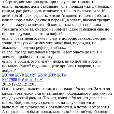
заберите, квитанцию прям при получении заполните
ealand: забираю, дома открываю - опа, пришла уже футболка,
правда, расцветка чуть отличается, но оно то самое, и за 10
дней всего!! шок, радость, мысли "наконец-то почта работать
начала нормально, да еще и пере НГ, в завал", шаблон трещит.
ealand: сажусь за домашний комп, а там как раз страница
трекинга открыта, смотрю - а нифига, даже таможней еще не
принято, думаю, так что за нафиг?
ealand: и тут меня осеняет - лезу в историю заказов, смотрю - и
точно, я такую же майку уже заказывал, подождал, не
дождался, получил рефанд и забыл...
ealand: правда заказывал в апреле, и вот она-то до меня и
доехала, пробил по трекингу
ealand: в общем, это к чему - может, вино почтой России
посылать будем? глядишь в цене прибавит здорово, пока
дойдет?
№ 17988
Рейтинг:
14
+1
2013-12-22 12:12:01
Одного моего знакомого так и прозвали - Уклонист. За что он
каждый раз уклонялся от выпивания содержимого протянутой
ему дружеской рюмки. Так вот, кончил Уклонист довольно
плохо. Войдя во вкус, сначала он начал уклоняться от
выполнения супружеских обязанностей, а потом и от работы.
А не уклонялся бы от водки, может, всё как-нибудь обошлось.