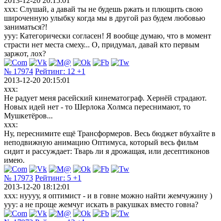
2013-12-20 20:15:01
xxx: Слушай, а давай ты не будешь ржать и плющить свою
широченную улыбку когда мы в другой раз будем любовью
заниматься?!
yyy: Категорически согласен! Я вообще думаю, что в момент
страсти нет места смеху... О, придумал, давай кто первым
заржот, лох?
№ 17974
Рейтинг:
12
+1
2013-12-20 20:15:01
xxx:
Не радует меня расейский кинематограф. Хернёй страдают.
Новых идей нет - то Шерлока Холмса переснимают, то
Мушкетёров...
xxx:
Ну, переснимите ещё Трансформеров. Весь бюджет вбухайте в
неподвижную анимацию Оптимуса, который весь фильм
сидит и рассуждает: Тварь ли я дрожащая, или десептиконов
имею.
№ 17973
Рейтинг:
5
+1
2013-12-20 18:12:01
xxx: нуууу, я оптимист - и в говне можно найти жемчужину )
yyy: а не проще жемчуг искать в ракушках вместо говна?