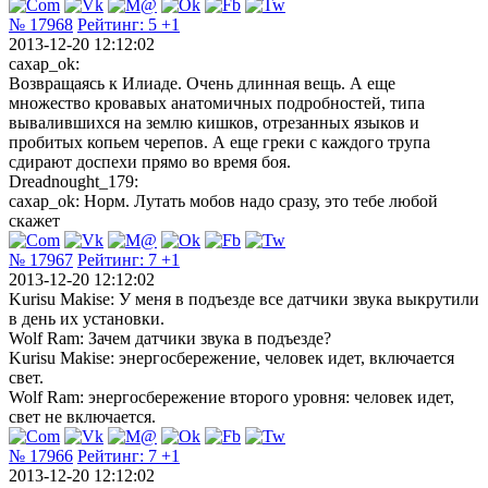
№ 17968
Рейтинг:
5
+1
2013-12-20 12:12:02
caxap_ok:
Возвращаясь к Илиаде. Очень длинная вещь. А еще
множество кровавых анатомичных подробностей, типа
вывалившихся на землю кишков, отрезанных языков и
пробитых копьем черепов. А еще греки с каждого трупа
сдирают доспехи прямо во время боя.
Dreadnought_179:
caxap_ok: Норм. Лутать мобов надо сразу, это тебе любой
скажет
№ 17967
Рейтинг:
7
+1
2013-12-20 12:12:02
Kurisu Makise: У меня в подъезде все датчики звука выкрутили
в день их установки.
Wolf Ram: Зачем датчики звука в подъезде?
Kurisu Makise: энергосбережение, человек идет, включается
свет.
Wolf Ram: энергосбережение второго уровня: человек идет,
свет не включается.
№ 17966
Рейтинг:
7
+1
2013-12-20 12:12:02