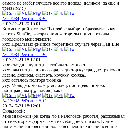
самого не заебет слушать все это подряд, целиком, да еще и
трезвым? :-)
№ 17984
Рейтинг:
9
+1
2013-12-21 20:15:01
Комментарий к статье "В ноябре выйдет образовательная
версия SimCity, которая поможет детям понять основы
городского менеджмента."
xxx: Предлагаю физиков-теоретиков обучать через Half-Life
№ 17983
Рейтинг:
1
+1
2013-12-21 18:12:01
xxx: съездил, купил два тюбика термопасты
xxx: намазал два процессора, радиатор кулера, две тряпочки,
лезвие, джинсы, скатерть, кружку, хомяка...
xxx: осталось полтора тюбика
yyy: Молодец, молодец, молодец, постираю, помою,
постираю, вытру, вымою, как?!
№ 17982
Рейтинг:
5
+1
2013-12-21 18:12:01
Складовой:
Мне знакомый (он когда–то в налоговой работал) рассказывал,
что некоторые фирмы сами на себя донос писали. К ним
приезжали с проверкой, долго все перетряхивали, в конце