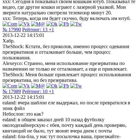
xxx: Сегодня я показывал своим кошакам ютуб. Показывал те
видео, где другие кошки играют с лазерной указкой. Мои
зверюги натурально смотрели телевизор минут 20.
xxx: Теперь, когда им будет скучно, буду включать им ютуб.
№ 17990
Рейтинг:
13
+1
2013-12-22 14:15:01
Хабр.
TheShock: Кстати, без приколов, именно процесс одевания
презервативов и отталкивает больше, чем процесс
пользования.
Alexeyco: Странно, меня использование презерватива по
назначению не только не отталкивает, а еще и привлекает.
TheShock: Меня больше привлекает процесс использования
презерватива, но без презерватива.
№ 17989
Рейтинг:
10
+1
2013-12-22 14:15:01
ealand: вчера шаблон еле выдержал, но после превратился в
эпик фэйл
Небослон: это как?
ealand: в общем заказал дней 10 назад футболку
околодизайнерскую с ебея, почту каждый день проверяю,
квитанций не было, тут звонят вчера днем с почты
ealand: бла-бла, у нас тут посылочка ваша, приезжайте-