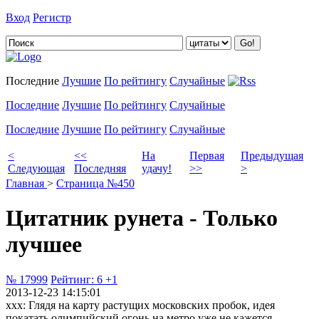
Вход
Регистр
Добавить цитату
Последние
Лучшие
По рейтингу
Случайные
Последние
Лучшие
По рейтингу
Случайные
Последние
Лучшие
По рейтингу
Случайные
<
<<
На
Первая
Предыдущая
Следующая
Последняя
удачу!
>>
>
Главная
>
Страница №450
Цитатник рунета - Только
лучшее
№ 17999
Рейтинг:
6
+1
2013-12-23 14:15:01
xxx: Глядя на карту растущих московских пробок, идея
покатать олимпийский огонь на метро уже не кажется