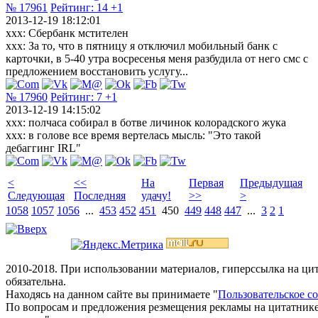
№ 17961
Рейтинг:
14
+1
2013-12-19 18:12:01
xxx: Сбербанк мстителен
xxx: За то, что в пятницу я отключил мобильный банк с
карточки, в 5-40 утра восресенья меня разбудила от него смс с
предложением восстановить услугу...
№ 17960
Рейтинг:
7
+1
2013-12-19 14:15:02
xxx: полчаса собирал в ботве личинок колорадского жука
ххх: в голове все время вертелась мысль: "Это такой
дебаггинг IRL"
<
<<
На
Первая
Предыдущая
Следующая
Последняя
удачу!
>>
>
1058
1057
1056
...
453
452
451
450
449
448
447
...
3
2
1
2010-2018. При использовании материалов, гиперссылка на ц
обязательна.
Находясь на данном сайте вы принимаете "
Пользовательское с
По вопросам и предложения резмещения рекламы на цитатнике