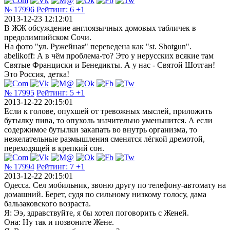
№ 17996
Рейтинг:
6
+1
2013-12-23 12:12:01
В ЖЖ обсуждение англоязычных домовых табличек в
предолимпийском Сочи.
На фото "ул. Ружейная" переведена как "st. Shotgun".
abelikoff: А в чём проблема-то? Это у нерусских всякие там
Святые Франциски и Бенедикты. А у нас - Святой Шотган!
Это Россия, детка!
№ 17995
Рейтинг:
5
+1
2013-12-22 20:15:01
Если к голове, опухшей от тревожных мыслей, приложить
бутылку пива, то опухоль значительно уменьшится. А если
содержимое бутылки закапать во внутрь организма, то
нежелательные размышления сменятся лёгкой дремотой,
переходящей в крепкий сон.
№ 17994
Рейтинг:
7
+1
2013-12-22 20:15:01
Одесса. Сел мобильник, звоню другу по телефону-автомату на
домашний. Берет, судя по сильному низкому голосу, дама
бальзаковского возраста.
Я: Ээ, здравствуйте, я бы хотел поговорить с Женей.
Она: Ну так и позвоните Жене.