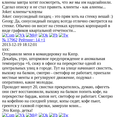
клиены завтра хотят посмотреть, что же мы им надизайнили.
Сделал описку и не стал править. клиенты - как алиены...
Joker: клиены=клоуны
Joker: синусоидный пиздец - это прям хоть на стенку вешай :)
Georg: Да, синусоидный пиздец всегда отлично смотрится на
стенке. Обычно он висит на стенках крупных корпораций в
виде графиков квартальной отчетности...
№ 17962
Рейтинг:
14
+1
2013-12-19 18:12:01
xxx:
Отправили меня в командировку на Кипр.
Декабрь, утро, штормовое предупреждение и аномальная
температура +6, сижу в офисе на перекрестке одной из
центральных улиц в городе. Тут на улице начинают свистеть,
выхожу на балкон, смотрю - светофор не работает, приехали
местные менты и регулируют движение, подумал -
оперативно, какие молодцы.
Проходит минут 20, свистки прекратились, думаю, офигеть
они свет восстановили, выхожу на балкон попить кофе, на
перекрестке бардак, копов нет, светофор не работает. Смотрю
на кофейню на соседней улице, копы сидят, кофе пьют,
греются у газовой горелки, замерзли млин...
Это Кипр, детка!