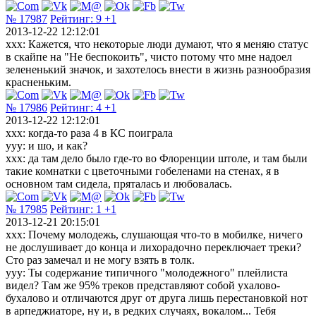
№ 17987
Рейтинг:
9
+1
2013-12-22 12:12:01
xxx: Кажется, что некоторые люди думают, что я меняю статус
в скайпе на "Не беспокоить", чисто потому что мне надоел
зелененький значок, и захотелось внести в жизнь разнообразия
красненьким.
№ 17986
Рейтинг:
4
+1
2013-12-22 12:12:01
xxx: когда-то раза 4 в КС поиграла
yyy: и шо, и как?
xxx: да там дело было где-то во Флоренции штоле, и там были
такие комнатки с цветочными гобеленами на стенах, я в
основном там сидела, пряталась и любовалась.
№ 17985
Рейтинг:
1
+1
2013-12-21 20:15:01
xxx: Почему молодежь, слушающая что-то в мобилке, ничего
не дослушивает до конца и лихорадочно переключает треки?
Сто раз замечал и не могу взять в толк.
yyy: Ты содержание типичного "молодежного" плейлиста
видел? Там же 95% треков представляют собой ухалово-
бухалово и отличаются друг от друга лишь перестановкой нот
в арпеджиаторе, ну и, в редких случаях, вокалом... Тебя