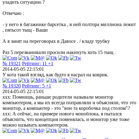
уладить ситуацию ?
Отвечаю :
- у него в багажнике барсетка , в ней полтора миллиона лежит
, пятьсот тыщ - Ваши
А я занят на переговорах в Давосе . / кладу трубку
Раз 5 перезванивали просили накинуть хоть 15 тыщ .
№ 19321
Рейтинг:
11
+1
2014-05-05 22:15:01
У кота такой взгляд, как будто я насрал на коврик.
№ 19320
Рейтинг:
5
+1
2014-05-05 22:15:01
xxx: Помнишь, раньше родители называли монитор
компьютером, а мы их всегда поправляли и объясняли, что это
монитор, а компьютер - это "вон та коробочка под столом"?
xxx: А сейчас, на примере нового моноблока, я пытался
объяснить, что концепция поменялась, и монитор уже тоже
можно называть компьютером.