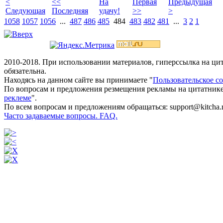
<
<<
На
Первая
Предыдущая
Следующая
Последняя
удачу!
>>
>
1058
1057
1056
...
487
486
485
484
483
482
481
...
3
2
1
2010-2018. При использовании материалов, гиперссылка на ц
обязательна.
Находясь на данном сайте вы принимаете "
Пользовательское с
По вопросам и предложения резмещения рекламы на цитатнике
реклеме
".
По всем вопросам и предложениям обращаться: support@kitcha.
Часто задаваемые вопросы. FAQ.