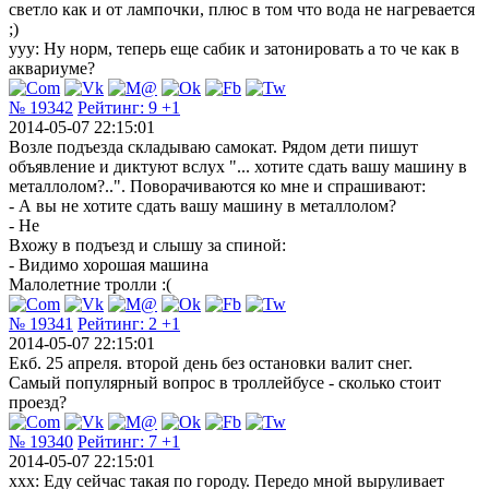
светло как и от лампочки, плюс в том что вода не нагревается
;)
yyy: Ну норм, теперь еще сабик и затонировать а то че как в
аквариуме?
№ 19342
Рейтинг:
9
+1
2014-05-07 22:15:01
Возле подъезда складываю самокат. Рядом дети пишут
объявление и диктуют вслух "... хотите сдать вашу машину в
металлолом?..". Поворачиваются ко мне и спрашивают:
- А вы не хотите сдать вашу машину в металлолом?
- Не
Вхожу в подъезд и слышу за спиной:
- Видимо хорошая машина
Малолетние тролли :(
№ 19341
Рейтинг:
2
+1
2014-05-07 22:15:01
Екб. 25 апреля. второй день без остановки валит снег.
Самый популярный вопрос в троллейбусе - сколько стоит
проезд?
№ 19340
Рейтинг:
7
+1
2014-05-07 22:15:01
xxx: Еду сейчас такая по городу. Передо мной выруливает