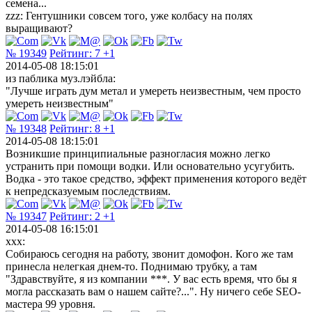
семена...
zzz: Гентушники совсем того, уже колбасу на полях
выращивают?
№ 19349
Рейтинг:
7
+1
2014-05-08 18:15:01
из паблика муз.лэйбла:
"Лучше играть дум метал и умереть неизвестным, чем просто
умереть неизвестным"
№ 19348
Рейтинг:
8
+1
2014-05-08 18:15:01
Возникшие принципиальные разногласия можно легко
устранить при помощи водки. Или основательно усугубить.
Водка - это такое средство, эффект применения которого ведёт
к непредсказуемым последствиям.
№ 19347
Рейтинг:
2
+1
2014-05-08 16:15:01
xxx:
Собираюсь сегодня на работу, звонит домофон. Кого же там
принесла нелегкая днем-то. Поднимаю трубку, а там
"Здравствуйте, я из компании ***. У вас есть время, что бы я
могла рассказать вам о нашем сайте?...". Ну ничего себе SEO-
мастера 99 уровня.