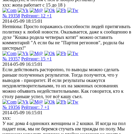
xxx: жопа работает с 15 до 18 )
№ 19358
Рейтинг:
12
+1
2014-05-09 18:15:01
Hermiona: Просто поражаюсь способности людей притягивать
политику к любой новости. Оказывается, даже к сообщению в
духе "Кошка родила четверых котят" можно оставить
комментарий "А если бы не "Партия регионов", родила бы
шестерых!"
№ 19357
Рейтинг:
15
+1
2014-05-09 16:15:01
Если действовать расторопно, то выводы можно сделать
раньше полученных результатов. Тогда получится, что у
выводов - приоритет. И если результаты окажутся
неудовлетворительными, то их на законных основаниях
можно объявить недействительными. Как говорится, кто к
столу раньше успел, тот всё кашу съел.
№ 19356
Рейтинг:
7
+1
2014-05-09 16:15:01
xxx:
У нас дома 4 одиноких женщины и 2 кошки. И когда на пол
падает нож, мы не беремся стучать им трижды по полу. Мы