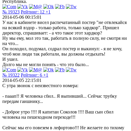
Республика.
№ 19323
Рейтинг:
12
+1
2014-05-06 00:15:01
У нас в кабинете висел распечатанный постер "не отвлекайся
на всякий вздор - только работа, только хардкор". Пришел
директор, спрашивает: - а что такое этот хардкор?
Ну мы ему, мол это так, работать в полную силу, не смотря ни
на что...
Он походил, подумал, содрал постер и выкинул: - я не хочу,
чтоб мои люди так работали, вы должны отдыхать!
И ушел.
Долго мы не могли понять - что это было...
№ 19322
Рейтинг:
6
+1
2014-05-05 22:15:01
С утра звонок с неизвестного номера:
- пааап!! Я человека сбил.. Я выпивший... Сейчас трубку
передам гаишнику...
- Доброе утро !!!! Я капитан Соколов !!!! Ваш сын сбил
человека на пешеходном переходе!!!
Сейчас мы его повезем в лефортово!!! Не желаете по тихому