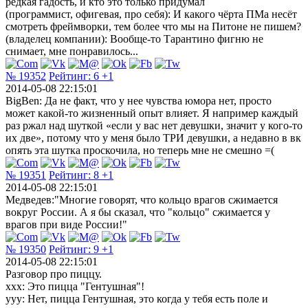
редкая гадость, и кто это только придумал
(программист, офигевая, про себя): И какого чёрта ПМа несёт
смотреть фреймворки, тем более что мы на Питоне не пишем?
(владелец компании): Вообще-то Тарантино фигню не
снимает, мне понравилось...
№ 19352
Рейтинг:
6
+1
2014-05-08 22:15:01
BigBen: Да не факт, что у нее чувства юмора нет, просто
может какой-то жизненный опыт влияет. Я например каждый
раз ржал над шуткой «если у вас нет девушки, значит у кого-то
их две», потому что у меня было ТРИ девушки, а недавно в вк
опять эта шутка проскочила, но теперь мне не смешно =(
№ 19351
Рейтинг:
8
+1
2014-05-08 22:15:01
Медведев:"Многие говорят, что кольцо врагов сжимается
вокруг России. А я бы сказал, что "кольцо" сжимается у
врагов при виде России!"
№ 19350
Рейтинг:
9
+1
2014-05-08 22:15:01
Разговор про пиццу.
xxx: Это пицца "Гентушная"!
ууу: Нет, пицца Гентушная, это когда у тебя есть поле и