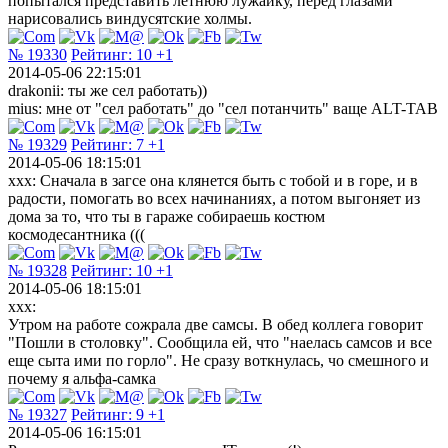
попытался представить летнюю лужайку, перед глазами
нарисовались виндусятские холмы.
№ 19330
Рейтинг:
10
+1
2014-05-06 22:15:01
drakonii: ты же сел работать))
mius: мне от "сел работать" до "сел потанчить" ваще ALT-TAB
№ 19329
Рейтинг:
7
+1
2014-05-06 18:15:01
xxx: Сначала в загсе она клянется быть с тобой и в горе, и в
радости, помогать во всех начинаниях, а потом выгоняет из
дома за то, что ты в гараже собираешь костюм
космодесантника (((
№ 19328
Рейтинг:
10
+1
2014-05-06 18:15:01
xxx:
Утром на работе сожрала две самсы. В обед коллега говорит
"Пошли в столовку". Сообщила ей, что "наелась самсов и все
еще сыта ими по горло". Не сразу воткнулась, чо смешного и
почему я альфа-самка
№ 19327
Рейтинг:
9
+1
2014-05-06 16:15:01