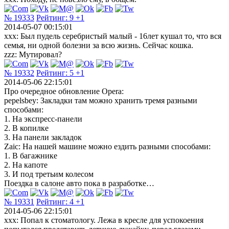
№ 19333
Рейтинг:
9
+1
2014-05-07 00:15:01
xxx: Был пудель серебристый малый - 16лет кушал то, что вся
семья, ни одной болезни за всю жизнь. Сейчас кошка.
zzz: Мутировал?
№ 19332
Рейтинг:
5
+1
2014-05-06 22:15:01
Про очередное обновление Opera:
pepelsbey: Закладки там можно хранить тремя разными
способами:
1. На экспресс-панели
2. В копилке
3. На панели закладок
Zaic: На нашей машине можно ездить разными способами:
1. В багажнике
2. На капоте
3. И под третьим колесом
Поездка в салоне авто пока в разработке…
№ 19331
Рейтинг:
4
+1
2014-05-06 22:15:01
xxx: Попал к стоматологу. Лежа в кресле для успокоения