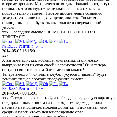
второму дренажу. Мы ничего не видим, больной орет, и тут я
понимаю, что воздуха мне не хватает и в глазах как-то
подозрительно темнеет. Первое просветление сознания -
доходит, что вишу на руках преподавателя. Он меня
приподнимает и в буквальном смысле из перевязочной
уносит.
xxx: Последняя мысль: "ОН МЕНЯ НЕ УНЕСЕТ! Я
ТОЛСТАЯ!"
№ 19335
Рейтинг:
6
+1
2014-05-07 16:15:01
xxx:
А вы заметили, как модницы контактика стали ловко
выкручиваться из оков своей неграмотности? Они теперь
статусы свои только смайликами описывают!
Теперь вместо "я сийчас в клубе, тусуюсь с чиками" будет
*смайл* *клуб* *бокал* *подружки* *чмок*.
№ 19334
Рейтинг:
10
+1
2014-05-07 00:15:01
xxx: Сегодня из окна автобуса наблюдал следующую картину -
под проливным ливнем на пешеходном переходе, стоял
парень на велосипеде, мокрый до нитки, и показывая небу
средний палец что-то нечленораздельно орал.
xxx: Походу, не повезло ему, в общем.