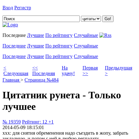
Вход
Регистр
Добавить цитату
Последние
Лучшие
По рейтингу
Случайные
Последние
Лучшие
По рейтингу
Случайные
Последние
Лучшие
По рейтингу
Случайные
<
<<
На
Первая
Предыдущая
Следующая
Последняя
удачу!
>>
>
Главная
>
Страница №484
Цитатник рунета - Только
лучшее
№ 19359
Рейтинг:
12
+1
2014-05-09 18:15:01
xxx: для снятия обременения надо съездить в жопу, забрать
закладную, и потом с ней в любую регпалату