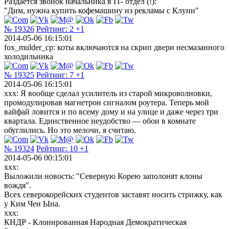
Раздается звонок начальника в IT- отдел (!):
"Дим, нужна купить кофемашину из рекламы с Клуни"
№ 19326
Рейтинг:
2
+1
2014-05-06 16:15:01
fox_mulder_cp: коты включаются на скрип двери несмазанного
холодильника
№ 19325
Рейтинг:
7
+1
2014-05-06 16:15:01
xxx: Я вообще сделал усилитель из старой микроволновки,
промодулировав магнетрон сигналом роутера. Теперь мой
вайфай ловится и по всему дому и на улице и даже через три
квартала. Единственное неудобство — обои в комнате
обуглились. Но это мелочи, я считаю.
№ 19324
Рейтинг:
10
+1
2014-05-06 00:15:01
xxx:
Выложили новость: "Северную Корею заполонят клоны
вождя".
Всех северокорейских студентов заставят носить стрижку, как
у Ким Чен Ына.
xxx:
КНДР - Клонированная Народная Демократическая