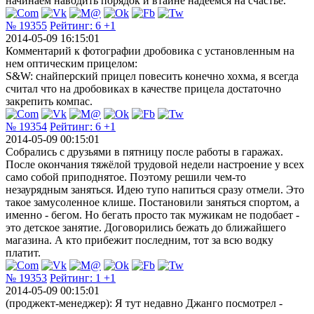
начинаем наводить порядок и втайне надеемся на счастье.
№ 19355
Рейтинг:
6
+1
2014-05-09 16:15:01
Комментарий к фотографии дробовика с установленным на
нем оптическим прицелом:
S&W: снайперский прицел повесить конечно хохма, я всегда
считал что на дробовиках в качестве прицела достаточно
закрепить компас.
№ 19354
Рейтинг:
6
+1
2014-05-09 00:15:01
Собрались с друзьями в пятницу после работы в гаражах.
После окончания тяжёлой трудовой недели настроение у всех
само собой приподнятое. Поэтому решили чем-то
незаурядным заняться. Идею тупо напиться сразу отмели. Это
такое замусоленное клише. Постановили заняться спортом, а
именно - бегом. Но бегать просто так мужикам не подобает -
это детское занятие. Договорились бежать до ближайшего
магазина. А кто прибежит последним, тот за всю водку
платит.
№ 19353
Рейтинг:
1
+1
2014-05-09 00:15:01
(проджект-менеджер): Я тут недавно Джанго посмотрел -