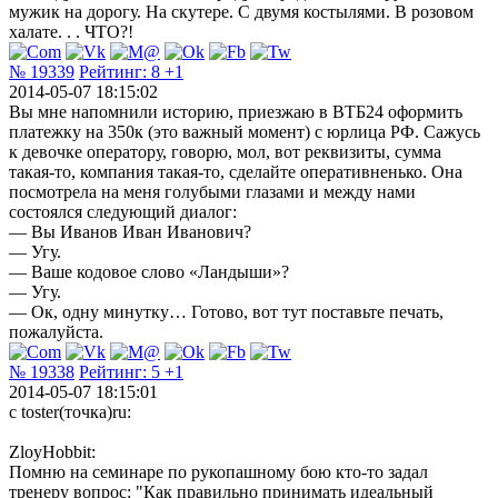
мужик на дорогу. На скутере. С двумя костылями. В розовом
халате. . . ЧТО?!
№ 19339
Рейтинг:
8
+1
2014-05-07 18:15:02
Вы мне напомнили историю, приезжаю в ВТБ24 оформить
платежку на 350к (это важный момент) с юрлица РФ. Сажусь
к девочке оператору, говорю, мол, вот реквизиты, сумма
такая-то, компания такая-то, сделайте оперативненько. Она
посмотрела на меня голубыми глазами и между нами
состоялся следующий диалог:
— Вы Иванов Иван Иванович?
— Угу.
— Ваше кодовое слово «Ландыши»?
— Угу.
— Ок, одну минутку… Готово, вот тут поставьте печать,
пожалуйста.
№ 19338
Рейтинг:
5
+1
2014-05-07 18:15:01
с toster(точка)ru:
ZloyHobbit:
Помню на семинаре по рукопашному бою кто-то задал
тренеру вопрос: "Как правильно принимать идеальный