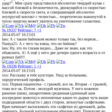
удар?". Мне сразу представился абсолютно твердый кулак с
массой близкой к бесконечности, движущийся со скоростью
близкой к скорости света, и совершающий абсолютно
неупругий контакт с челюстью... теоретически выкинутой в
тепло энергии может хватить на уничтожение галактики.
№ 19337
Рейтинг:
7
+1
2014-05-07 16:15:01
lass: А с таким бабником можно только так, без нервов...
Nastya21: А с чего ты взяла, что он бабник?
lass: Ну, это по глазам видно... Даже не знаю, как это
объяснить. А! А ещё у него две дочери одного возраста и от
разных баб!!!
№ 19336
Рейтинг:
1
+1
2014-05-07 16:15:01
xxx: Расскажу я тебе кулстори. Уход за больными,
хирургический профиль.
xxx: Первая пациентка - с грыжей, все ок. Вторая - с грыжей,
тоже все ок. Потом - молодой мужчина. У него ножевое
ранение (шов), лапаротомия срединная (длинный шов
посередине живота) и непонятные какие-то дырки чуть выше
подвздошной области с двух сторон, заткнутые салфетками.
Врач начинает вытаскивать эти салфетки из дренажей, дабы
заменить. Больной натуральным образом орет. Переходят ко