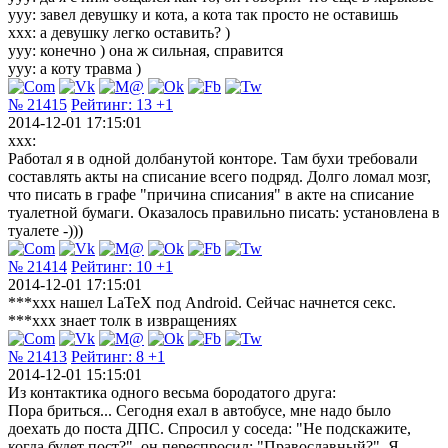
ууу: завел девушку и кота, а кота так просто не оставишь
ххх: а девушку легко оставить? )
ууу: конечно ) она ж сильная, справится
ууу: а коту травма )
№ 21415
Рейтинг:
13
+1
2014-12-01 17:15:01
xxx:
Работал я в одной долбанутой конторе. Там бухи требовали
составлять акты на списание всего подряд. Долго ломал мозг,
что писать в графе "причина списания" в акте на списание
туалетной бумаги. Оказалось правильно писать: установлена в
туалете -)))
№ 21414
Рейтинг:
10
+1
2014-12-01 17:15:01
***xxx нашел LaTeX под Android. Сейчас начнется секс.
***xxx знает толк в извращениях
№ 21413
Рейтинг:
8
+1
2014-12-01 15:15:01
Из контактика одного весьма бородатого друга:
Пора бриться... Сегодня ехал в автобусе, мне надо было
доехать до поста ДПС. Спросил у соседа: "Не подскажите,
когда будет пост?", он переспросил: "Православный?". Я