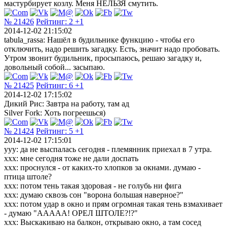
мастурбирует козлу. Меня НЕЛЬЗЯ смутить.
№ 21426
Рейтинг:
2
+1
2014-12-02 21:15:02
tabula_rassa: Нашёл в будильнике функцию - чтобы его
отключить, надо решить загадку. Есть, значит надо пробовать.
Утром звонит будильник, просыпаюсь, решаю загадку и,
довольный собой... засыпаю.
№ 21425
Рейтинг:
6
+1
2014-12-02 17:15:02
Дикий Рис: Завтра на работу, там ад
Silver Fork: Хоть погреешься)
№ 21424
Рейтинг:
5
+1
2014-12-02 17:15:01
ууу: да не выспалась сегодня - племянник приехал в 7 утра.
ххх: мне сегодня тоже не дали доспать
ххх: проснулся - от каких-то хлопков за окнами. думаю -
птица штоле?
ххх: потом тень такая здоровая - не голубь ни фига
ххх: думаю сквозь сон "ворона большая наверное?"
ххх: потом удар в окно и прям огромная такая тень взмахивает
- думаю "ААААА! ОРЕЛ ШТОЛЕ?!?"
ххх: Выскакиваю на балкон, открываю окно, а там сосед