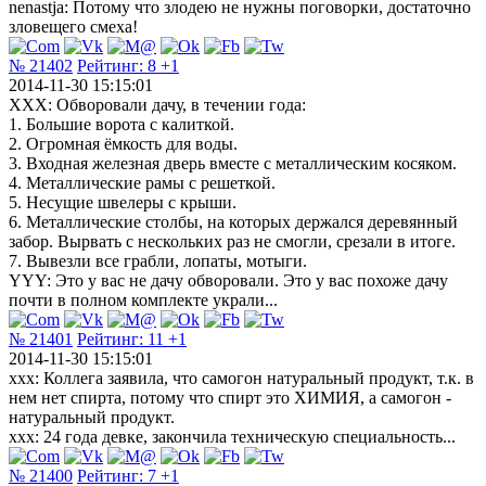
nenastja: Потому что злодею не нужны поговорки, достаточно
зловещего смеха!
№ 21402
Рейтинг:
8
+1
2014-11-30 15:15:01
XXX: Обворовали дачу, в течении года:
1. Большие ворота с калиткой.
2. Огромная ёмкость для воды.
3. Входная железная дверь вместе с металлическим косяком.
4. Металлические рамы с решеткой.
5. Несущие швелеры с крыши.
6. Металлические столбы, на которых держался деревянный
забор. Вырвать с нескольких раз не смогли, срезали в итоге.
7. Вывезли все грабли, лопаты, мотыги.
YYY: Это у вас не дачу обворовали. Это у вас похоже дачу
почти в полном комплекте украли...
№ 21401
Рейтинг:
11
+1
2014-11-30 15:15:01
xxx: Коллега заявила, что самогон натуральный продукт, т.к. в
нем нет спирта, потому что спирт это ХИМИЯ, а самогон -
натуральный продукт.
xxx: 24 года девке, закончила техническую специальность...
№ 21400
Рейтинг:
7
+1