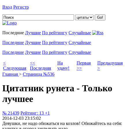
Вход
Регистр
Добавить цитату
Последние
Лучшие
По рейтингу
Случайные
Последние
Лучшие
По рейтингу
Случайные
Последние
Лучшие
По рейтингу
Случайные
<
<<
На
Первая
Предыдущая
Следующая
Последняя
удачу!
>>
>
Главная
>
Страница №536
Цитатник рунета - Только
лучшее
№ 21439
Рейтинг:
13
+1
2014-12-03 23:15:02
Девушки, не надо обижаться на козлов! Обижайтесь на себя:
калитку в огород закрывать надо...