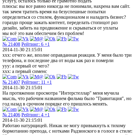
услугу, осталось только её грамотно подать
плюсы: вы все равно никогда не понимали, нахрена вам сайт.
так зачем тратить время на безуспешные попытки
определиться со стилем, функционалом и наладить бизнес?
гораздо проще зажать контент, переделать стопицот раз
дизайн, забить на продвижение и скрываться от уплаты
мы всё это вам обеспечим без проблем!
№ 21408
Рейтинг:
6
+1
2014-11-30 21:15:01
ххх: отчего же, вполне оправданная реакция. У меня было три
телефона, и последние два от воды как раз и померли
ууу: а первый от чего?
ххх: а первый сименс
№ 21407
Рейтинг:
11
+1
2014-11-30 21:15:01
На протяжении просмотра "Интерстеллар" меня мучила
мысль, что рабочим названием фильма было "Гравитация", но
год назад в срочном порядке его пришлось менять.
№ 21406
Рейтинг:
4
+1
2014-11-30 21:15:01
Работаю натурщицей. Никак не могу привыкнуть к тихому
бормотанию препода, с нотками Радзинского в голосе в стиле: