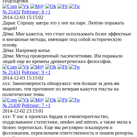
Подсиделки.
№ 21432
Рейтинг:
6
+1
2014-12-03 15:15:02
Дарья: Спрошу завтра это у нее на паре. Люблю поражать
людей!
Дёма: Мне кажется, что стоит использовать более эффектные
и внезапные методы, имеющие под собой историческую
основу.
Дёма: Например копье.
Дёма: Метод проверенный тысячелетиями. Им поражали
людей еще во времена древнегреческих философов.
№ 21431
Рейтинг:
9
+1
2014-12-03 15:15:02
xxx: Закономерность обнаружил: чем больше за день ям
выкопаю, тем противнее по вечерам кажутся тексты на
политические темы.
№ 21430
Рейтинг:
7
+1
2014-12-02 23:15:01
xxx: У нас в проектах бардак и очковтирательство,
подделывание статистики, smokes and mirrors, а также маты в
бизнес переписках. Еще мы регулярно эскалируем и
фолловапим, переключаем ответственность и пишем репорты.