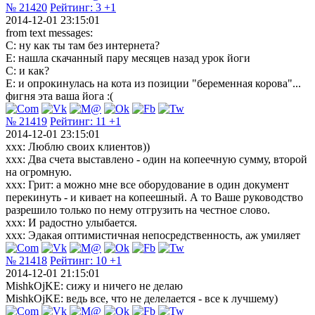
№ 21420
Рейтинг:
3
+1
2014-12-01 23:15:01
from text messages:
С: ну как ты там без интернета?
Е: нашла скачанный пару месяцев назад урок йоги
С: и как?
Е: и опрокинулась на кота из позиции "беременная корова"...
фигня эта ваша йога :(
№ 21419
Рейтинг:
11
+1
2014-12-01 23:15:01
xxx: Люблю своих клиентов))
xxx: Два счета выставлено - один на копеечную сумму, второй
на огромную.
xxx: Грит: а можно мне все оборудование в один документ
перекинуть - и кивает на копеешный. А то Ваше руководство
разрешило только по нему отгрузить на честное слово.
xxx: И радостно улыбается.
xxx: Эдакая оптимистичная непосредственность, аж умиляет
№ 21418
Рейтинг:
10
+1
2014-12-01 21:15:01
MishkOjKE: сижу и ничего не делаю
MishkOjKE: ведь все, что не делелается - все к лучшему)