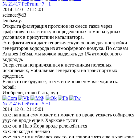
№ 21417
Рейтинг:
7
+1
2014-12-01 21:15:01
science@d3
lembasny:
Открыта фильтрация протонов из смеси газов через
графеновую пластинку в определенных температурных
условиях в присутствии катализатора.
Это фактически дает теоретическую основу для постройки
генераторов водорода из атмосферного воздуха. По словам
Андрея Гейма, мы можем выделять до 1% атмосферного
водорода.
Энергетика непривязанная к источникам полезных
ископаемых, мобильные генераторы на транспортных
средствах.
Если это не будущее, то уж и не знаю чем вас удивить.
bobail:
Изобрели, стало быть, луц.
№ 21416
Рейтинг:
5
+1
2014-12-01 21:15:01
xxx: напиши ему может он может, но вроде уезжать собирался
ууу: он вроде еще в Харькове тусит
ххх: он в Нью Йорк вроде релокейтится
ххх: но когда я незнаю
ууу: да я с ним общался как то, он говорил что еще в харькове