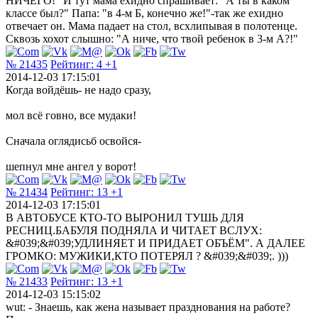
НИЧЕГО!" И тут мама ехидно спрашивает: "А ты в каком
классе был?" Папа: "в 4-м Б, конечно же!"-так же ехидно
отвечает он. Мама падает на стол, всхлипывая в полотенце.
Сквозь хохот слышно: "А ниче, что твой ребенок в 3-м А?!"
№ 21435
Рейтинг:
4
+1
2014-12-03 17:15:01
Когда войдёшь- не надо сразу,
мол всё говно, все мудаки!
Cначала оглядисьб освойся-
шепнул мне ангел у ворот!
№ 21434
Рейтинг:
13
+1
2014-12-03 17:15:01
В АВТОБУСЕ КТО-ТО ВЫРОНИЛ ТУШЬ ДЛЯ
РЕСНИЦ.БАБУЛЯ ПОДНЯЛА И ЧИТАЕТ ВСЛУХ:
&#039;&#039;УДЛИНЯЕТ И ПРИДАЕТ ОБЪЁМ". А ДАЛЕЕ
ГРОМКО: МУЖИКИ,КТО ПОТЕРЯЛ ? &#039;&#039;. )))
№ 21433
Рейтинг:
13
+1
2014-12-03 15:15:02
wut: - Знаешь, как жена называет празднования на работе?