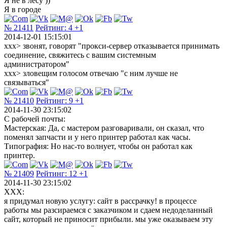
Я не в лесу ))
Я в городе
№ 21411
Рейтинг:
4
+1
2014-12-01 15:15:01
xxx> звонят, говорят "прокси-сервер отказывается принимать
соединение, свяжитесь с вашим системным
администратором"
xxx> зловещим голосом отвечаю "с ним лучше не
связываться"
№ 21410
Рейтинг:
9
+1
2014-11-30 23:15:02
С рабочей почты:
Мастерская: Да, с мастером разговаривали, он сказал, что
поменял запчасти и у него принтер работал как часы.
Типография: Но нас-то волнует, чтобы он работал как
принтер.
№ 21409
Рейтинг:
12
+1
2014-11-30 23:15:02
XXX:
я придумал новую услугу: сайт в рассрачку! в процессе
работы мы разсираемся с заказчиком и сдаем недоделанный
сайт, который не приносит прибыли. мы уже оказываем эту