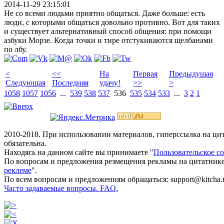
2014-11-29 23:15:01
Не со всеми людьми приятно общаться. Даже больше: есть
люди, с которыми общаться довольно противно. Вот для таких
и существует альтернативный способ общения: при помощи
азбуки Морзе. Когда точки и тире отстукиваются щелбанами
по лбу.
<
<<
На
Первая
Предыдущая
Следующая
Последняя
удачу!
>>
>
1058
1057
1056
...
539
538
537
536
535
534
533
...
3
2
1
2010-2018. При использовании материалов, гиперссылка на ц
обязательна.
Находясь на данном сайте вы принимаете "
Пользовательское с
По вопросам и предложения резмещения рекламы на цитатнике
реклеме
".
По всем вопросам и предложениям обращаться: support@kitcha.
Часто задаваемые вопросы. FAQ.