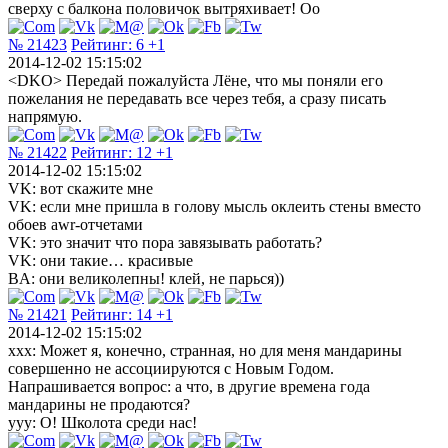
сверху с балкона половичок вытряхивает! Оо
№ 21423
Рейтинг:
6
+1
2014-12-02 15:15:02
<DKO> Передай пожалуйста Лёне, что мы поняли его
пожелания не передавать все через тебя, а сразу писать
напрямую.
№ 21422
Рейтинг:
12
+1
2014-12-02 15:15:02
VK: вот скажите мне
VK: если мне пришла в голову мысль оклеить стены вместо
обоев awr-отчетами
VK: это значит что пора завязывать работать?
VK: они такие… красивые
BA: они великолепны! клей, не парься))
№ 21421
Рейтинг:
14
+1
2014-12-02 15:15:02
xxx: Может я, конечно, странная, но для меня мандарины
совершенно не ассоциируются с Новым Годом.
Напрашивается вопрос: а что, в другие времена года
мандарины не продаются?
yyy: О! Школота среди нас!