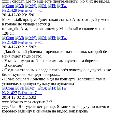
xxx: Говорят, где то еще есть программисты, но я их не видел.
№ 21429
Рейтинг:
4
+1
2014-12-02 23:15:01
MakeInstall: про ipv6 будет такая статья? А то этот ipv6 у меня
в голове не укладывается(((
roman_tik: Ага, так и запишем: у MakeInstall в голове менее
128-bit
№ 21428
Рейтинг:
9
+1
2014-12-02 21:15:02
- Давай ты в 6 уйдешь? - предлагает начальница, которой без
меня будет трудновато.
- У меня внутри жаба с плохим самочувствием борется.
- В смысле?
- С одной стороны я вроде плохо себя чувствую, с другой я же
билет купила, концерт вечером...
- С ума сошла?! Конечно, иди на концерт! Полежишь там в
уголочке, хорошую музыку послушаешь)
№ 21427
Рейтинг:
7
+1
2014-12-02 21:15:02
xxx: Можно тебя смутить? :3
yyy: Чел. Я студент-ветеринар. Я запихивала руку по плечо в
коровью задницу и снимала на видео, как парень