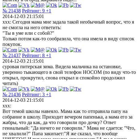
№ 21438
Рейтинг:
9
+1
2014-12-03 21:15:01
xxx: Сегодня мама мне задала такой необычный вопрос, что я
не смогла на него ответить:
"Ты в уме или с собой?"
Только потом как-то сообразила, что она имела в виду список
покупок.
№ 21437
Рейтинг:
8
+1
2014-12-03 21:15:01
суровая питерская зима. Видела мальчика на остановке,
уверенно тыкающего в свой телефон НОСОМ (по виду что-то
открыл, прокрутил, снова открыл и спокойно продолжил
читать)
№ 21436
Рейтинг:
3
+1
2014-12-03 21:15:01
xxx:
Вот темой школы навеяло. Мама как то отправила папу на
собрание в школу. Приходит вечером папенька, а мама его за
жабры, что да как, да что говорили про дочку? Ответ
гениальный: "Да ничего не говорили." Мама не сдается: "Что,
не хвалили?" Папа закипает:"Я же сказал, что вообще