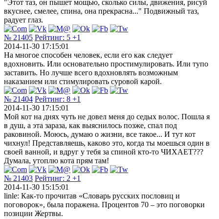
"Этот таз, он пышет мощью, сколько силы, движения, рисуй
вкуснее, смелее, спина, она прекрасна..." Подвижный таз,
радует глаз.
№ 21405
Рейтинг:
5
+1
2014-11-30 17:15:01
На многое способен человек, если его как следует
вдохновить. Или основательно простимулировать. Или тупо
заставить. Но лучше всего вдохновлять возможным
наказанием или стимулировать суровой карой.
№ 21404
Рейтинг:
8
+1
2014-11-30 17:15:01
Мой кот на днях чуть не довел меня до седых волос. Пошла я
в душ, а эта зараза, как выяснилось позже, спал под
раковиной. Моюсь, думаю о жизни, все такое... И тут кот
чихнул! Представляешь, каково это, когда ты моешься один в
своей ванной, и вдруг у тебя за спиной кто-то ЧИХАЕТ???
Думала, утоплю кота прям там!
№ 21403
Рейтинг:
2
+1
2014-11-30 15:15:01
linle: Как-то прочитав «Словарь русских пословиц и
поговорок», была поражена. Процентов 70 – это поговорки
позиции Жертвы.