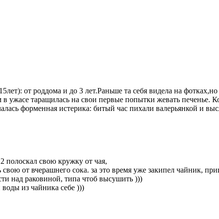
5лет): от роддома и до 3 лет.Раньше та себя видела на фотках,н
ом в ужасе таращилась на свои первые попытки жевать печенье. К
ачалась форменная истерика: битый час пихали валерьянкой и вы
2 полоскал свою кружку от чая,
ь свою от вчерашнего сока. за это время уже закипел чайник, пр
ти над раковиной, типа чтоб высушить )))
 воды из чайника себе )))