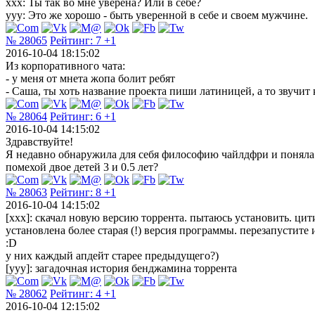
ххх: Ты так во мне уверена? Или в себе?
ууу: Это же хорошо - быть уверенной в себе и своем мужчине.
№ 28065
Рейтинг:
7
+1
2016-10-04 18:15:02
Из корпоративного чата:
- у меня от мнета жопа болит ребят
- Саша, ты хоть название проекта пиши латиницей, а то звучит
№ 28064
Рейтинг:
6
+1
2016-10-04 14:15:02
Здравствуйте!
Я недавно обнаружила для себя философию чайлдфри и поняла ч
помехой двое детей 3 и 0.5 лет?
№ 28063
Рейтинг:
8
+1
2016-10-04 14:15:02
[xxx]: скачал новую версию торрента. пытаюсь установить. ци
установлена более старая (!) версия программы. перезапустите 
:D
у них каждый апдейт старее предыдущего?)
[yyy]: загадочная история бенджамина торрента
№ 28062
Рейтинг:
4
+1
2016-10-04 12:15:02