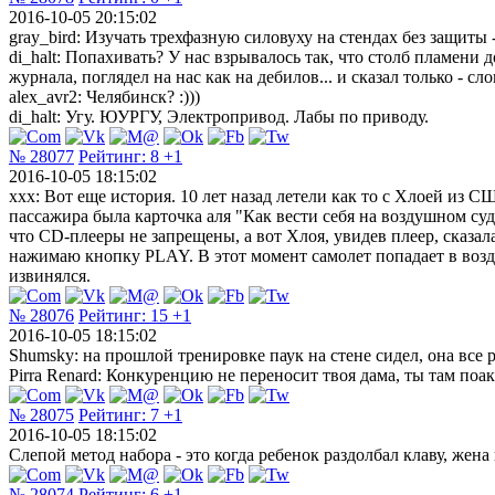
2016-10-05 20:15:02
gray_bird: Изучать трехфазную силовуху на стендах без защиты -
di_halt: Попахивать? У нас взрывалось так, что столб пламени
журнала, поглядел на нас как на дебилов... и сказал только - 
alex_avr2: Челябинск? :)))
di_halt: Угу. ЮУРГУ, Электропривод. Лабы по приводу.
№ 28077
Рейтинг:
8
+1
2016-10-05 18:15:02
xxx: Вот еще история. 10 лет назад летели как то с Хлоей из 
пассажира была карточка аля "Как вести себя на воздушном суд
что CD-плееры не запрещены, а вот Хлоя, увидев плеер, сказала
нажимаю кнопку PLAY. В этот момент самолет попадает в возд
извинялся.
№ 28076
Рейтинг:
15
+1
2016-10-05 18:15:02
Shumsky: на прошлой тренировке паук на стене сидел, она все 
Pirra Renard: Конкуренцию не переносит твоя дама, ты там поак
№ 28075
Рейтинг:
7
+1
2016-10-05 18:15:02
Слепой метод набора - это когда ребенок раздолбал клаву, жена
№ 28074
Рейтинг:
6
+1