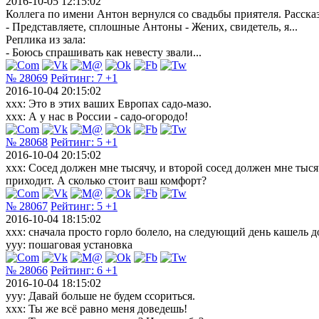
2016-10-05 12:15:02
Коллега по имени Антон вернулся со свадьбы приятеля. Расска
- Представляете, сплошные Антоны - Жених, свидетель, я...
Реплика из зала:
- Боюсь спрашивать как невесту звали...
№ 28069
Рейтинг:
7
+1
2016-10-04 20:15:02
xxx: Это в этих ваших Европах садо-мазо.
xxx: А у нас в России - садо-огородо!
№ 28068
Рейтинг:
5
+1
2016-10-04 20:15:02
xxx: Сосед должен мне тысячу, и второй сосед должен мне тысяч
приходит. А сколько стоит ваш комфорт?
№ 28067
Рейтинг:
5
+1
2016-10-04 18:15:02
xxx: сначала просто горло болело, на следующий день кашель до
yyy: пошаговая установка
№ 28066
Рейтинг:
6
+1
2016-10-04 18:15:02
ууу: Давай больше не будем ссориться.
ххх: Ты же всё равно меня доведешь!