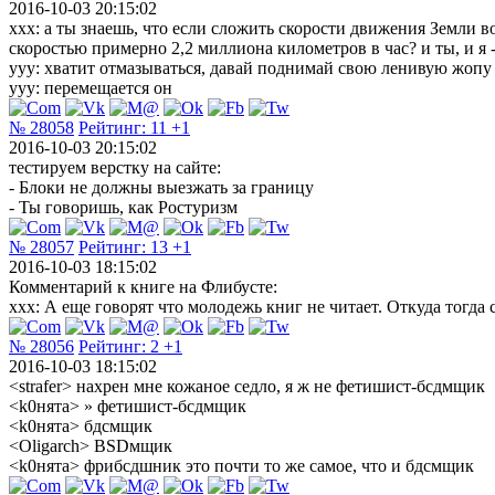
2016-10-03 20:15:02
xxx: а ты знаешь, что если сложить скорости движения Земли в
скоростью примерно 2,2 миллиона километров в час? и ты, и я -
ууy: хватит отмазываться, давай поднимай свою ленивую жопу 
ууy: перемещается он
№ 28058
Рейтинг:
11
+1
2016-10-03 20:15:02
тестируем верстку на сайте:
- Блоки не должны выезжать за границу
- Ты говоришь, как Ростуризм
№ 28057
Рейтинг:
13
+1
2016-10-03 18:15:02
Комментарий к книге на Флибусте:
xxx: А еще говорят что молодежь книг не читает. Откуда тогда 
№ 28056
Рейтинг:
2
+1
2016-10-03 18:15:02
<strafer> нахрен мне кожаное седло, я ж не фетишист-бсдмщик
<k0нята> » фетишист-бсдмщик
<k0нята> бдсмщик
<Oligarch> BSDмщик
<k0нята> фрибсдшник это почти то же самое, что и бдсмщик