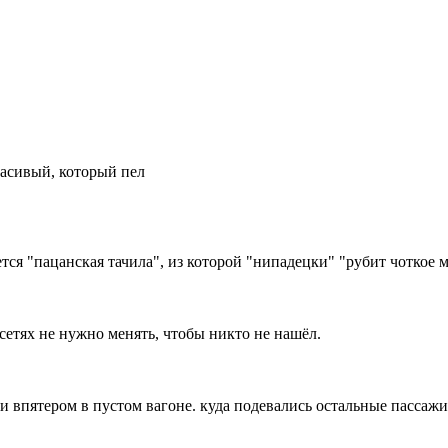
красивый, который пел
тся "пацанская тачила", из которой "нипадецки" "рубит чоткое муз
 сетях не нужно менять, чтобы никто не нашёл.
али впятером в пустом вагоне. куда подевались остальные пасса