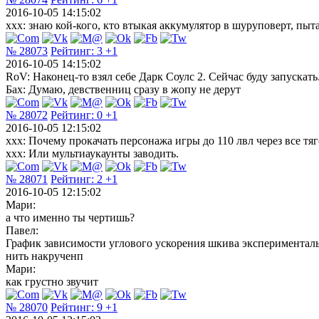
2016-10-05 14:15:02
xxx: знаю кой-кого, кто втыкая аккумулятор в шуруповерт, пыта
№ 28073
Рейтинг:
3
+1
2016-10-05 14:15:02
RoV: Наконец-то взял себе Дарк Соулс 2. Сейчас буду запускат
Бах: Думаю, девственниц сразу в жопу не дерут
№ 28072
Рейтинг:
0
+1
2016-10-05 12:15:02
xxx: Почему прокачать персонажа игры до 110 лвл через все тяг
xxx: Или мультиаукаунты заводить.
№ 28071
Рейтинг:
2
+1
2016-10-05 12:15:02
Мари:
а что именно ты чертишь?
Павел:
График зависимости углового ускорения шкива эксперименталь
нить накрученп
Мари:
как грустно звучит
№ 28070
Рейтинг:
9
+1