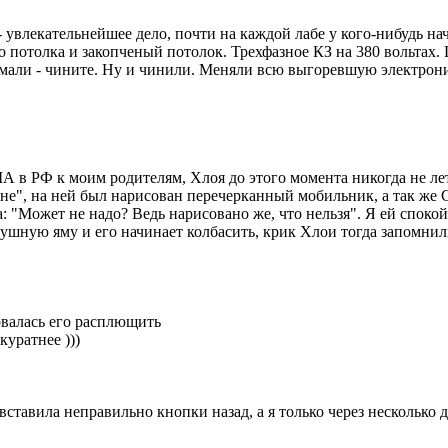
 увлекательнейшее дело, почти на каждой лабе у кого-нибудь начин
 до потолка и закопченый потолок. Трехфазное КЗ на 380 вольтах
сломали - чините. Ну и чинили. Меняли всю выгоревшую электрони
США в РФ к моим родителям, Хлоя до этого момента никогда не лет
не", на ней был нарисован перечерканный мобильник, а так же CD
: "Может не надо? Ведь нарисовано же, что нельзя". Я ей спокойн
ушную яму и его начинает колбасить, крик Хлои тогда запомнили
рвалась его расплющить
куратнее )))
 вставила неправильно кнопки назад, а я только через несколько 