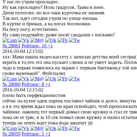
У нас по утрам прохладно.
Ну как прохладно? Ноль градусов. Трава в инее.
Днем потеплее, но все-таки курточка не лишняя.
Так вот, идет сегодня утром по улице юноша.
В куртке и брюках, а на ногах босоножки.
На босу ногу, естественно.
Ну сами подумайте, разве носят сандалии с носками?
№ 28061
Рейтинг:
10
+1
2016-10-04 12:15:02
xxx: Мама нашла видео-кассету с записью детства моей сестры(1
верить в то,что это она пускает слюни и не умеет ходить. Пот
чудо в перьях появилось на экране с первым бантиком,у той н
снова маленькой". Фейспалм)
№ 28060
Рейтинг:
8
+1
2016-10-04 12:15:02
плохо быть перфекционистом
сейчас на кухне один парень поставил чайник и долго, минуты 
а я в это время ждал пока он кран освободит, чтоб прополоскат
чайнике. наконец тот первый домыл свою кружку и стал ее тряс
пока он ее тряс, я за 10 сек помыл свою кружку и налил остатки
теперь он опять ждет пока вода закипит )))
№ 28059
Рейтинг:
5
+1