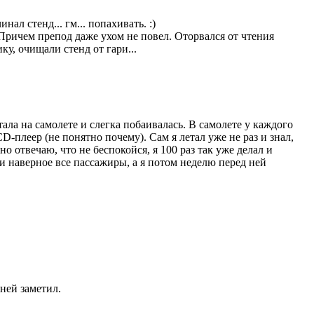
ал стенд... гм... попахивать. :)
. Причем препод даже ухом не повел. Оторвался от чтения
ку, очищали стенд от гари...
ала на самолете и слегка побаивалась. В самолете у каждого
-плеер (не понятно почему). Сам я летал уже не раз и знал,
о отвечаю, что не беспокойся, я 100 раз так уже делал и
 наверное все пассажиры, а я потом неделю перед ней
дней заметил.