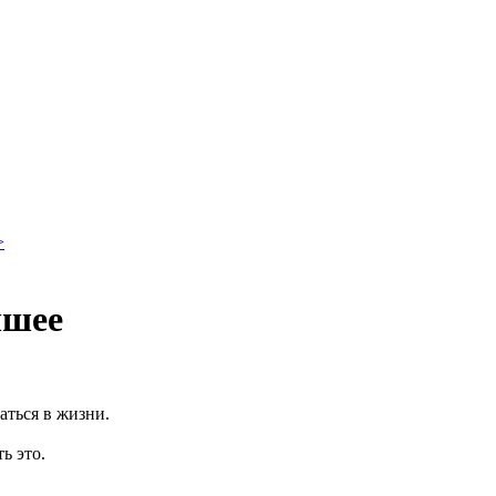
>
чшее
аться в жизни.
ь это.