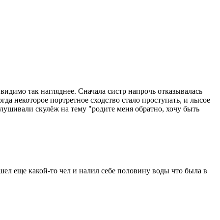
о видимо так нагляднее. Сначала систр напрочь отказывалась
огда некоторое портретное сходство стало проступать, и лысое
слушивали скулёж на тему "родите меня обратно, хочу быть
ишел еще какой-то чел и налил себе половину воды что была в