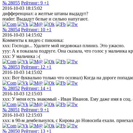
№ 28055
Рейтинг:
9
+1
2016-10-03 18:15:02
дифференциал: а желтые штаны выдадут?
reader: Выдадут белые и сильно напугают.
№ 28054
Рейтинг:
10
+1
2016-10-03 14:15:02
Комменты к видео с пикника:
ххх: Господи... Удалите мой недовокал плиииз. Это ужасно.
ууу: А я показала подруге. Она сказала, что голос у мальчика 
ххх: У мальчика :-(
№ 28053
Рейтинг:
12
+1
2016-10-03 14:15:02
xxx: Вот буквально только что осознал) Когда на дороге попадае
№ 28052
Рейтинг:
14
+1
2016-10-03 12:15:03
xxx: У меня есть знакомый - Иван Иванов. Ему даже имя в соц.
№ 28051
Рейтинг:
9
+1
2016-10-03 12:15:03
xxx: в 90-м дембельнулся, с Кирова до Новосиба ехали. приех
№ 28050
Рейтинг:
13
+1