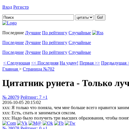
Вход
Регистр
Добавить цитату
Последние
Лучшие
По рейтингу
Случайные
Последние
Лучшие
По рейтингу
Случайные
Последние
Лучшие
По рейтингу
Случайные
< Следующая
<< Последняя
На удачу!
Первая >>
Предыдущая 
Главная
>
Страница №702
Цитатник рунета - Только лу
№ 28079
Рейтинг:
7
+1
2016-10-05 20:15:02
xxx: Я только что поняла, чем мне больше всего нравится заним
xxx: Есть, спать и заниматься сексом.
xxx: Надо было получить три высших образования, чтобы понят
№ 28078
Рейтинг:
0
+1