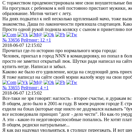
С торжеством продемонстрировала мне свои внушительные би
На прогулках с ребенком к ней постоянно пристают мужики, ж
образование. Мотив читает с лету.
На днях подкатил к ней несколько щупленький мачо, тоже вызв
знакомства. Даша по лаконичности превзошла спартанцев. Каки
Просто одной рукой подняла коляску с сыном и приветливо по
№ 33656
Рейтинг:
12
+1
2018-06-07 12:15:02
Прочитал где-то историю про нормального мэра города:
Человек, приехал в город NNN в командировку, но попал в бол
просто не заметил открытый люк. Шутки ради написал на сайте 
купить негде. Написал и забыл.
Каково же было его удивление, когда на следующий день приеха
Я тоже написал на сайте своей мэрии жалобу мэру на свои про
№ 33655
Рейтинг:
4
+1
2018-06-07 12:15:02
Все-таки не зря говорят: наглость - второе счастье, и дуракам все
В общем, дело было в 2001-м году. В моем родном городе Е ст
ездили на бэхах (которые еще никто не додумался называть "б
все исповедовали принцип "долг - дело чести". Но как-то умуд
А эти - какие-то недоговороспособные попались. Не хотят пла
В общем, редиски натуральные...
Я как раз надумал увольняться, в столицу переезжать. И вот шеф