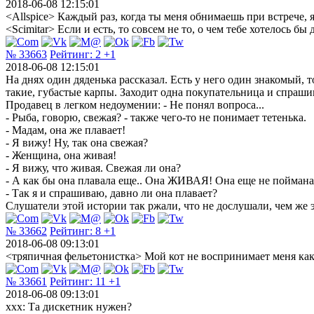
2018-06-08 12:15:01
<Allspice> Каждый раз, когда ты меня обнимаешь при встрече, 
<Scimitar> Если и есть, то совсем не то, о чем тебе хотелось бы
№ 33663
Рейтинг:
2
+1
2018-06-08 12:15:01
На днях один дяденька рассказал. Есть у него один знакомый, 
такие, губастые карпы. Заходит одна покупательница и спрашив
Продавец в легком недоумении: - Не понял вопроса...
- Рыба, говорю, свежая? - также чего-то не понимает тетенька.
- Мадам, она же плавает!
- Я вижу! Ну, так она свежая?
- Женщина, она живая!
- Я вижу, что живая. Свежая ли она?
- А как бы она плавала еще.. Она ЖИВАЯ! Она еще не поймана
- Так я и спрашиваю, давно ли она плавает?
Слушатели этой истории так ржали, что не дослушали, чем же э
№ 33662
Рейтинг:
8
+1
2018-06-08 09:13:01
<тряпичная фельетонистка> Мой кот не воспринимает меня как 
№ 33661
Рейтинг:
11
+1
2018-06-08 09:13:01
ххх: Та дискетник нужен?