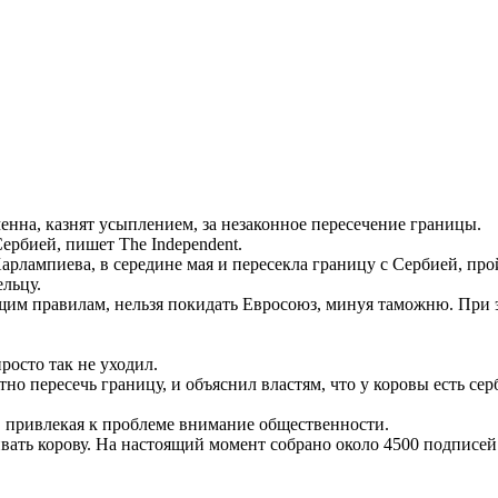
менна, казнят усыплением, за незаконное пересечение границы.
ербией, пишет The Independent.
арлампиева, в середине мая и пересекла границу с Сербией, про
ельцу.
ющим правилам, нельзя покидать Евросоюз, минуя таможню. При
росто так не уходил.
о пересечь границу, и объяснил властям, что у коровы есть серб
, привлекая к проблеме внимание общественности.
вать корову. На настоящий момент собрано около 4500 подписей