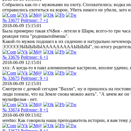
Собрались как-то с мужиками на охоту. Спохватились: водка име
отправились охотиться на ворон. Убить никого не убили, зато 
№ 33677
Рейтинг:
7
+1
2018-06-09 15:15:01
Была примерно такая х%$ня - летели в Шарм, всего-то три час
реакция типа "родишьпоймешь".
Какой-то мужик подошел к их сидению и натурально неч
ЭЭЭЭЭЭЫЫЫЫЫАААААААААЫЫЫЫ", по итогу родительница в 
№ 33676
Рейтинг:
6
+1
2018-06-09 12:15:01
xxx: А когда-то я паял алюминиевые кастрюли, вполне удачно, 
№ 33675
Рейтинг:
9
+1
2018-06-09 12:15:01
Смотрели с дочкой сегодня "Валли", ну и пришлось на постоянн
люди поняли, что на Земле снова можно жить". "А зачем же он 
мультфильм - нет.
№ 33674
Рейтинг:
8
+1
2018-06-09 09:13:02
serehio: Как говорила наша преподаватель истории, я вам тему 
№ 33673
Рейтинг:
8
+1