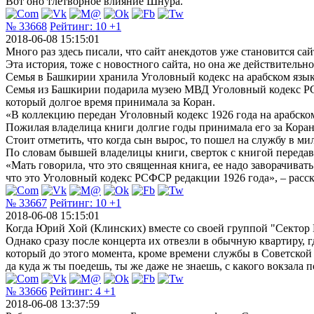
Вот оно тлетворное влияние Шнура.
№ 33668
Рейтинг:
10
+1
2018-06-08 15:15:01
Много раз здесь писали, что сайт анекдотов уже становится са
Эта история, тоже с новостного сайта, но она же действительно,
Семья в Башкирии хранила Уголовный кодекс на арабском язы
Семья из Башкирии подарила музею МВД Уголовный кодекс РС
который долгое время принимала за Коран.
«В коллекцию передан Уголовный кодекс 1926 года на арабском
Пожилая владелица книги долгие годы принимала его за Коран
Стоит отметить, что когда сын вырос, то пошел на службу в 
По словам бывшей владелицы книги, сверток с книгой передава
«Мать говорила, что это священная книга, ее надо заворачиват
что это Уголовный кодекс РСФСР редакции 1926 года», – расск
№ 33667
Рейтинг:
10
+1
2018-06-08 15:15:01
Когда Юрий Хой (Клинских) вместе со своей группой "Сектор 
Однако сразу после концерта их отвезли в обычную квартиру, г
который до этого момента, кроме времени службы в Советской 
да куда ж ты поедешь, ты же даже не знаешь, с какого вокзала п
№ 33666
Рейтинг:
4
+1
2018-06-08 13:37:59