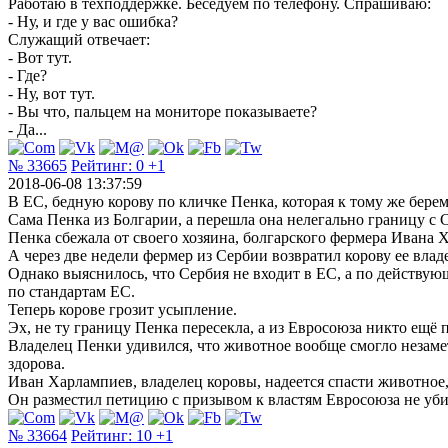
Работаю в техподдержке. Беседуем по телефону. Спрашиваю:
- Ну, и где у вас ошибка?
Служащий отвечает:
- Вот тут.
- Где?
- Ну, вот тут.
- Вы что, пальцем на мониторе показываете?
- Да...
№ 33665
Рейтинг:
0
+1
2018-06-08 13:37:59
В ЕС, бедную корову по кличке Пенка, которая к тому же бере
Сама Пенка из Болгарии, а перешла она нелегально границу с С
Пенка сбежала от своего хозяина, болгарского фермера Ивана Х
А через две недели фермер из Сербии возвратил корову ее влад
Однако выяснилось, что Сербия не входит в ЕС, а по действу
по стандартам ЕС.
Теперь корове грозит усыпление.
Эх, не ту границу Пенка пересекла, а из Евросоюза никто ещё п
Владелец Пенки удивился, что животное вообще смогло незаметн
здорова.
Иван Харлампиев, владелец коровы, надеется спасти животное
Он разместил петицию с призывом к властям Евросоюза не уби
№ 33664
Рейтинг:
10
+1