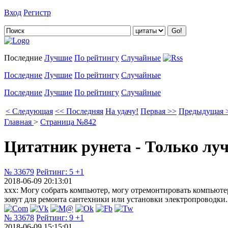
Вход
Регистр
Добавить цитату
Последние
Лучшие
По рейтингу
Случайные
Последние
Лучшие
По рейтингу
Случайные
Последние
Лучшие
По рейтингу
Случайные
< Следующая
<< Последняя
На удачу!
Первая >>
Предыдущая 
Главная
>
Страница №842
Цитатник рунета - Только лу
№ 33679
Рейтинг:
5
+1
2018-06-09 20:13:01
xxx: Могу собрать компьютер, могу отремонтировать компьюте
зовут для ремонта сантехники или установки электропроводки.
№ 33678
Рейтинг:
9
+1
2018-06-09 15:15:01