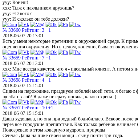
ууу: Конеш!
ххх: Тыж с паяльником дружишь?
ууу: =D кого?
ууу: И сколько он тебе должен?
№ 33660
Рейтинг:
3
+1
2018-06-07 20:13:01
Есть у меня некоторые претензии к окружающей среде. К пример
оцепления окружения. Но в целом, конечно, бывают окружения
№ 33659
Рейтинг:
7
+1
2018-06-07 20:13:01
xxx: Мне всегда кажется, что я - идеальный клиент. А потом я 
№ 33658
Рейтинг:
4
+1
2018-06-07 15:15:01
Сидим на пароходике, празднуем юбилей моей тети, я бегаю с 
щелбан в лоб! Я даже не сразу поняла, какого хрена :)
№ 33657
Рейтинг:
10
+1
2018-06-07 15:15:01
Даша худощава, но она природный бодибилдер. Вскоре после ро
через все городские препятствия. Как только ребенок начинает
Подозреваю в этом коварную мудрость природы.
Сейчас Даша на пике своей мощи - сыну почти три года.