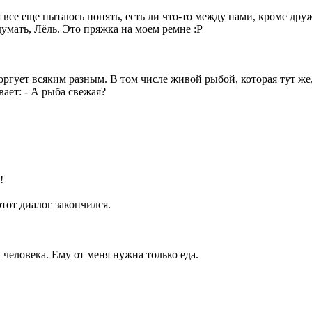
я все еще пытаюсь понять, есть ли что-то между нами, кроме др
 думать, Лёль. Это пряжка на моем ремне :P
торгует всяким разным. В том числе живой рыбой, которая тут ж
ает: - А рыба свежая?
!
тот диалог закончился.
человека. Ему от меня нужна только еда.