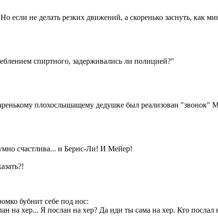
 Но если не делать резких движений, а скоренько заснуть, как м
реблением спиртного, задерживались ли полицией?"
старенькому плохослышащему дедушке был реализован "звонок" 
умно счастлива... и Бернс-Ли! И Мейер!
азать?!
омко бубнит себе под нос:
ан на хер... Я послан на хер? Да иди ты сама на хер. Кто послал н