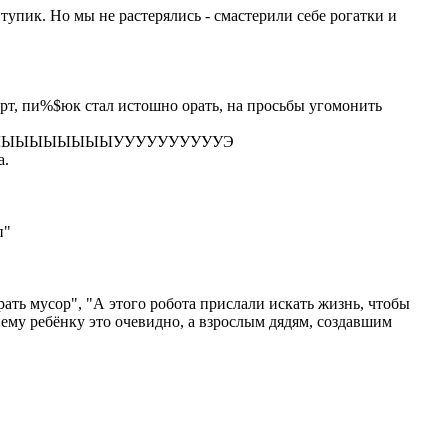
 тупик. Но мы не растерялись - смастерили себе рогатки и
борт, пи%$юк стал истошно орать, на просьбы угомонить
"АААААААЫЫЫЫЫЫЫЫЫУУУУУУУУУУЭ
а.
п"
ать мусор", "А этого робота прислали искать жизнь, чтобы
нему ребёнку это очевидно, а взрослым дядям, создавшим