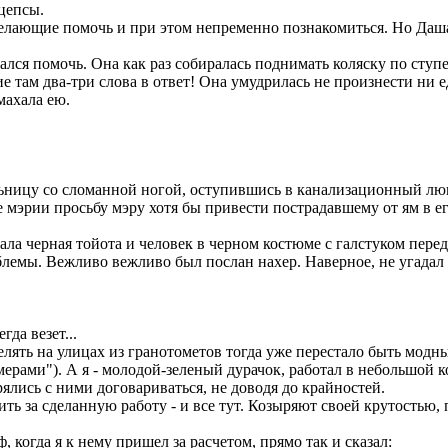
цепсы.
елающие помочь и при этом непременно познакомиться. Но Даша 
ался помочь. Она как раз собиралась поднимать коляску по ступ
е там два-три слова в ответ! Она умудрилась не произнести ни 
махала ею.
ьницу со сломанной ногой, оступившись в канализационный люк. 
мэрии просьбу мэру хотя бы привести пострадавшему от ям в его
ла черная тойота и человек в черном костюме с галстуком перед
блемы. Вежливо вежливо был послан нахер. Наверное, не угадал 
гда везет...
релять на улицах из гранотометов тогда уже перестало быть мод
умерами"). А я - молодой-зеленый дурачок, работал в небольшой
рялись с ними договариваться, не доводя до крайностей.
тить за сделанную работу - и все тут. Козыряют своей крутость
, когда я к нему пришел за расчетом, прямо так и сказал: