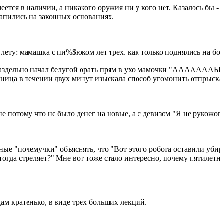
ется в наличии, а никакого оружия ни у кого нет. Казалось бы -
напились на законных основаниях.
а лету: мамашка с пи%$юком лет трех, как только поднялись на 
ленораздельно начал белугой орать прям в ухо мамочки 
течении двух минут изыскала способ угомонить отпрыск
не потому что не было денег на новые, а с девизом "Я не рукожо
ые "почемучки" объяснять, что "Вот этого робота оставили убир
тогда стреляет?" Мне вот тоже стало интересно, почему пятилет
дам кратенько, в виде трех больших лекций.