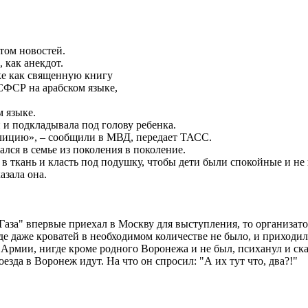
йтом новостей.
 как анекдот.
ке как священную книгу
ФСР на арабском языке,
 языке.
 и подкладывала под голову ребенка.
милицию», – сообщили в МВД, передает ТАСС.
лся в семье из поколения в поколение.
ь в ткань и класть под подушку, чтобы дети были спокойные и н
азала она.
Газа" впервые приехал в Москву для выступления, то организат
де даже кроватей в необходимом количестве не было, и приходил
Армии, нигде кроме родного Воронежа и не был, психанул и сказ
оезда в Воронеж идут. На что он спросил: "А их тут что, два?!"