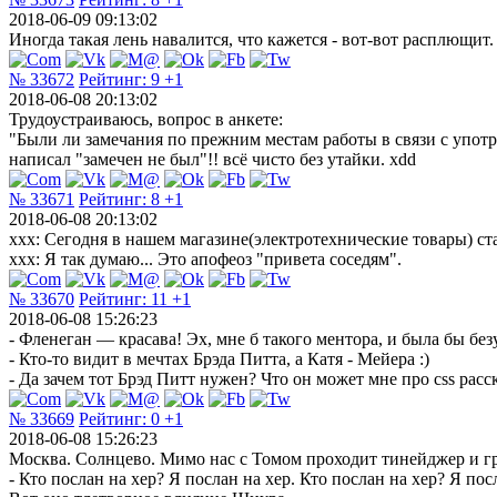
2018-06-09 09:13:02
Иногда такая лень навалится, что кажется - вот-вот расплющит.
№ 33672
Рейтинг:
9
+1
2018-06-08 20:13:02
Трудоустраиваюсь, вопрос в анкете:
"Были ли замечания по прежним местам работы в связи с упот
написал "замечен не был"!! всё чисто без утайки. xdd
№ 33671
Рейтинг:
8
+1
2018-06-08 20:13:02
xxx: Сегодня в нашем магазине(электротехнические товары) 
xxx: Я так думаю... Это апофеоз "привета соседям".
№ 33670
Рейтинг:
11
+1
2018-06-08 15:26:23
- Фленеган — красава! Эх, мне б такого ментора, и была бы без
- Кто-то видит в мечтах Брэда Питта, а Катя - Мейера :)
- Да зачем тот Брэд Питт нужен? Что он может мне про css расск
№ 33669
Рейтинг:
0
+1
2018-06-08 15:26:23
Москва. Солнцево. Мимо нас с Томом проходит тинейджер и гр
- Кто послан на хер? Я послан на хер. Кто послан на хер? Я посл