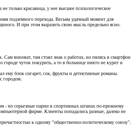
не только красавица, у нее высшее психологическое
еням подземного перехода. Весьма удачный момент для
единого. И при этом выразить свою мысль предельно ясно.
Сам виноват, там стоял знак о работах, но пялясь в смартфон
 городе чуток покурить, а то в больнице никто не курит и
ал ему блок сигарет, сок, фрукты и детективные романы.
с городом.
ным - но серьезные парни в спортивных штанах по-прежнему
 компьютерной фирме. Клиенты попадались разные, далеко не
ю, причастностью к одному "общественно-политическому союзу".