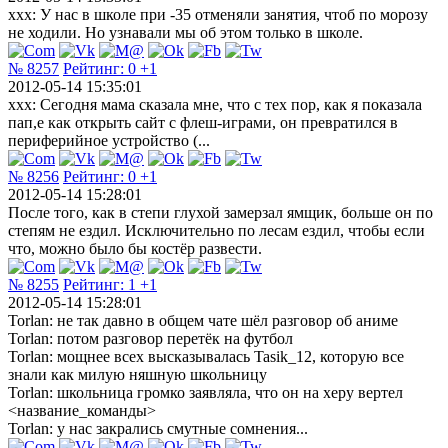
ххх: У нас в школе при -35 отменяли занятия, чтоб по морозу
не ходили. Но узнавали мы об этом только в школе.
№ 8257
Рейтинг:
0
+1
2012-05-14 15:35:01
xxx: Сегодня мама сказала мне, что с тех пор, как я показала
пап,е как открыть сайт с флеш-играми, он превратился в
периферийное устройство (...
№ 8256
Рейтинг:
0
+1
2012-05-14 15:28:01
После того, как в степи глухой замерзал ямщик, больше он по
степям не ездил. Исключительно по лесам ездил, чтобы если
что, можно было бы костёр развести.
№ 8255
Рейтинг:
1
+1
2012-05-14 15:28:01
Torlan: не так давно в общем чате шёл разговор об аниме
Torlan: потом разговор перетёк на футбол
Torlan: мощнее всех высказывалась Tasik_12, которую все
знали как милую няшную школьницу
Torlan: школьница громко заявляла, что он на херу вертел
<название_команды>
Torlan: у нас закрались смутные сомнения...