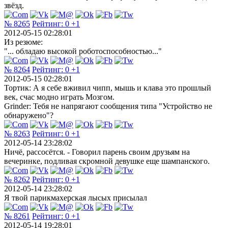
звёзд.
№ 8265
Рейтинг:
0
+1
2012-05-15 02:28:01
Из резюме:
"... обладаю высокой роботоспособностью..."
№ 8264
Рейтинг:
0
+1
2012-05-15 02:28:01
Тортик: А я себе вживил чипп, мышь и клава это прошлый
век, счас модно играть Мозгом.
Grinder: Тебя не напрягают сообщения типа "Устройство не
обнаружено"?
№ 8263
Рейтинг:
0
+1
2012-05-14 23:28:02
Ничё, рассосётся. - Говорил парень своим друзьям на
вечеринке, подливая скромной девушке еще шампанского.
№ 8262
Рейтинг:
0
+1
2012-05-14 23:28:02
Я твой парикмахерская лысых присылал
№ 8261
Рейтинг:
0
+1
2012-05-14 19:28:01