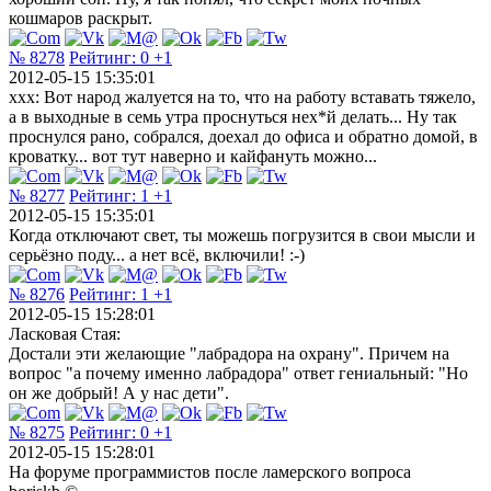
кошмаров раскрыт.
№ 8278
Рейтинг:
0
+1
2012-05-15 15:35:01
xxx: Вот народ жалуется на то, что на работу вставать тяжело,
а в выходные в семь утра проснуться нех*й делать... Ну так
проснулся рано, собрался, доехал до офиса и обратно домой, в
кроватку... вот тут наверно и кайфануть можно...
№ 8277
Рейтинг:
1
+1
2012-05-15 15:35:01
Когда отключают свет, ты можешь погрузится в свои мысли и
серьёзно поду... а нет всё, включили! :-)
№ 8276
Рейтинг:
1
+1
2012-05-15 15:28:01
Ласковая Стая:
Достали эти желающие "лабрадора на охрану". Причем на
вопрос "а почему именно лабрадора" ответ гениальный: "Но
он же добрый! А у нас дети".
№ 8275
Рейтинг:
0
+1
2012-05-15 15:28:01
На форуме программистов после ламерского вопроса