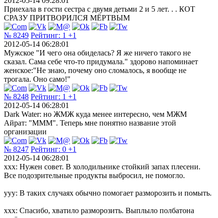
2012-05-14 09:28:01
Приехала в гости сестра с двумя детьми 2 и 5 лет. . . КОТ
СРАЗУ ПРИТВОРИЛСЯ МЁРТВЫМ
№ 8249
Рейтинг:
1
+1
2012-05-14 06:28:01
Мужское "И чего она обиделась? Я же ничего такого не
сказал. Сама себе что-то придумала." здорово напоминает
женское:"Не знаю, почему оно сломалось, я вообще не
трогала. Оно само!"
№ 8248
Рейтинг:
1
+1
2012-05-14 06:28:01
Dark Water: но ЖМЖ куда менее интересно, чем МЖМ
Айрат: "МММ". Теперь мне понятно название этой
организации
№ 8247
Рейтинг:
0
+1
2012-05-14 06:28:01
xxx: Нужен совет. В холодильнике стойкий запах плесени.
Все подозрительные продукты выбросил, не помогло.
yyy: В таких случаях обычно помогает разморозить и помыть.
xxx: Спасибо, хватило разморозить. Выплыло полбатона