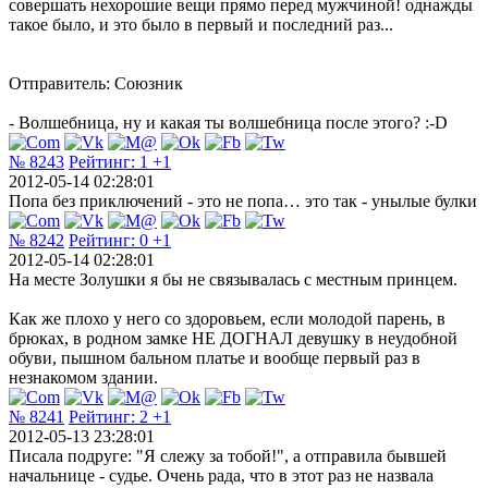
совершать нехорошие вещи прямо перед мужчиной! однажды
такое было, и это было в первый и последний раз...
Отправитель: Союзник
- Волшебница, ну и какая ты волшебница после этого? :-D
№ 8243
Рейтинг:
1
+1
2012-05-14 02:28:01
Попа без приключений - это не попа… это так - унылые булки
№ 8242
Рейтинг:
0
+1
2012-05-14 02:28:01
На месте Золушки я бы не связывалась с местным принцем.
Как же плохо у него со здоровьем, если молодой парень, в
брюках, в родном замке НЕ ДОГНАЛ девушку в неудобной
обуви, пышном бальном платье и вообще первый раз в
незнакомом здании.
№ 8241
Рейтинг:
2
+1
2012-05-13 23:28:01
Писала подруге: "Я слежу за тобой!", а отправила бывшей
начальнице - судье. Очень рада, что в этот раз не назвала