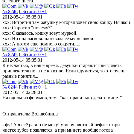
зелёного цвета.
№ 8246
Рейтинг:
0
+1
2012-05-14 05:35:01
xxx: Встретил там бабушку которая зовет свою кошку Няшкой!
хxx: Спросил "почему?"
хxx: Оказалось, кошку зовут муркой.
хxx: Но она ласково называла ее мурняшкой.
хxx: А потом еще немного сократила.
№ 8245
Рейтинг:
0
+1
2012-05-14 05:35:01
К несчастью, в наше время, девушки стараются выглядеть
привлекательно, а не красиво. Если вдуматься, то это очень
разные понятия...
№ 8244
Рейтинг:
0
+1
2012-05-14 02:28:01
На одном из форумов, тема "как правильно делать минет"
Отправитель: Волшебница
- фу! А я всё равно не могу! у меня рвотный рефлекс при
чистке зубов появляется, а при минете вообще готова