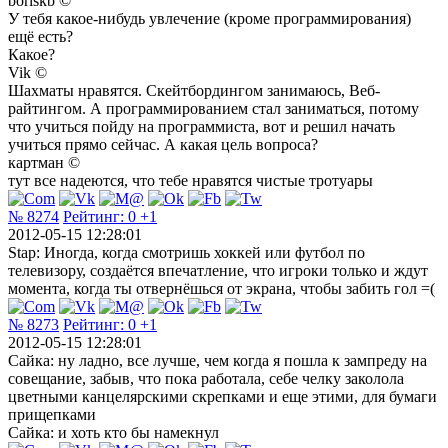
boriskb ©
У тебя какое-нибудь увлечение (кроме программирования)
ещё есть?
Какое?
Vik ©
Шахматы нравятся. Скейтбордингом занимаюсь, Веб-
райтингом. А программированием стал заниматься, потому
что учиться пойду на программиста, вот и решил начать
учиться прямо сейчас. А какая цель вопроса?
картман ©
тут все надеются, что тебе нравятся чистые тротуары
№ 8274
Рейтинг:
0
+1
2012-05-15 12:28:01
Stap: Иногда, когда смотришь хоккей или футбол по
телевизору, создаётся впечатление, что игроки только и ждут
момента, когда ты отвернёшься от экрана, чтобы забить гол =(
№ 8273
Рейтинг:
0
+1
2012-05-15 12:28:01
Сайка: ну ладно, все лучше, чем когда я пошла к зампреду на
совещание, забыв, что пока работала, себе челку заколола
цветными канцелярскими скрепками и еще этими, для бумаги
прищепками
Сайка: и хоть кто бы намекнул