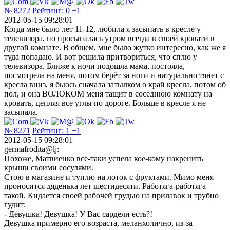
№ 8272
Рейтинг:
0
+1
2012-05-15 09:28:01
Когда мне было лет 11-12, любила я засыпать в кресле у
телевизора, но просыпалась утром всегда в своей кровати в
другой комнате. В общем, мне было жутко интересно, как же я
туда попадаю. И вот решила притвориться, что сплю у
телевизора. Ближе к ночи подошла мама, постояла,
посмотрела на меня, потом берёт за ноги и натурально тянет с
кресла вниз, я бьюсь сначала затылком о край кресла, потом об
пол, и она ВОЛОКОМ меня тащит в соседнюю комнату на
кровать, цепляя все углы по дороге. Больше в кресле я не
засыпала.
№ 8271
Рейтинг:
1
+1
2012-05-15 09:28:01
germafrodita@lj:
Похоже, Матвиенко все-таки успела кое-кому накренить
крыши своими сосулями.
Стою в магазине и туплю на лоток с фруктами. Мимо меня
проносится дяденька лет шестидесяти. Работяга-работяга
такой. Кидается своей рабочей грудью на прилавок и трубно
гудит:
- Девушка! Девушка! У Вас сардели есть?!
Девушка примерно его возраста, меланхолично, из-за