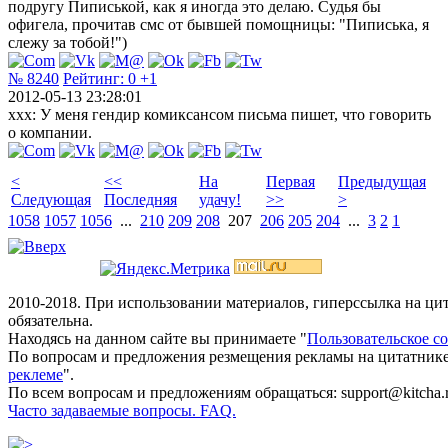
подругу Пиписькой, как я иногда это делаю. Судья бы
офигела, прочитав смс от бывшей помощницы: "Пиписька, я
слежу за тобой!")
№ 8240
Рейтинг:
0
+1
2012-05-13 23:28:01
xxx: У меня гендир комиксансом письма пишет, что говорить
о компании.
<
<<
На
Первая
Предыдущая
Следующая
Последняя
удачу!
>>
>
1058
1057
1056
...
210
209
208
207
206
205
204
...
3
2
1
2010-2018. При использовании материалов, гиперссылка на ц
обязательна.
Находясь на данном сайте вы принимаете "
Пользовательское с
По вопросам и предложения резмещения рекламы на цитатнике
реклеме
".
По всем вопросам и предложениям обращаться: support@kitcha.
Часто задаваемые вопросы. FAQ.