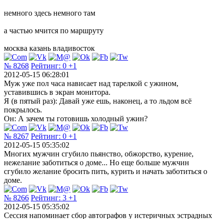
немного здесь немного там
а частью мчится по маршруту
москва казань владивосток
№ 8268
Рейтинг:
0
+1
2012-05-15 06:28:01
Муж уже пол часа нависает над тарелкой с ужином,
уставившись в экран монитора.
Я (в пятый раз): Давай уже ешь, наконец, а то льдом всё
покрылось.
Он: А зачем ты готовишь холодный ужин?
№ 8267
Рейтинг:
0
+1
2012-05-15 05:35:02
Многих мужчин сгубило пьянство, обжорство, курение,
нежелание заботиться о доме... Но еще больше мужчин
сгубило желание бросить пить, курить и начать заботиться о
доме.
№ 8266
Рейтинг:
3
+1
2012-05-15 05:35:02
Сессия напоминает сбор автографов у истеричных эстрадных