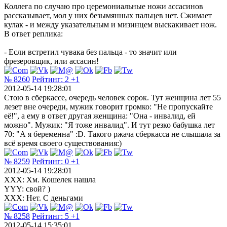
Коллега по случаю про церемониальные ножи ассасинов
рассказывает, мол у них безымянных пальцев нет. Сжимает
кулак - и между указательным и мизинцем выскакивает нож.
В ответ реплика:
- Если встретил чувака без пальца - то значит или
фрезеровщик, или ассасин!
№ 8260
Рейтинг:
2
+1
2012-05-14 19:28:01
Стою в сберкассе, очередь человек сорок. Тут женщина лет 55
лезет вне очереди, мужик говорит громко: "Не пропускайте
её!", а ему в ответ другая женщина: "Она - инвалид, ей
можно". Мужик: "Я тоже инвалид". И тут резко бабушка лет
70: "А я беременна" :D. Такого ржача сберкасса не слышала за
всё время своего существования:)
№ 8259
Рейтинг:
0
+1
2012-05-14 19:28:01
XXX: Хм. Кошелек нашла
YYY: свой? )
XXX: Нет. С деньгами
№ 8258
Рейтинг:
5
+1
2012-05-14 15:35:01