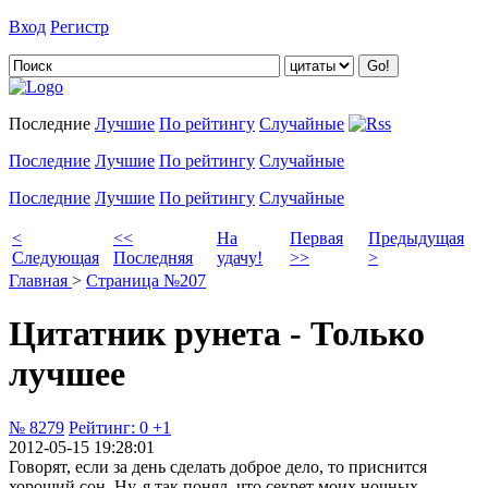
Вход
Регистр
Добавить цитату
Последние
Лучшие
По рейтингу
Случайные
Последние
Лучшие
По рейтингу
Случайные
Последние
Лучшие
По рейтингу
Случайные
<
<<
На
Первая
Предыдущая
Следующая
Последняя
удачу!
>>
>
Главная
>
Страница №207
Цитатник рунета - Только
лучшее
№ 8279
Рейтинг:
0
+1
2012-05-15 19:28:01
Говорят, если за день сделать доброе дело, то приснится
хороший сон. Ну, я так понял, что секрет моих ночных