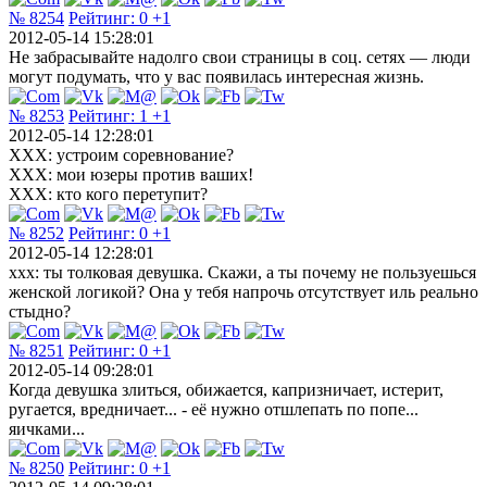
№ 8254
Рейтинг:
0
+1
2012-05-14 15:28:01
Не забрасывайте надолго свои страницы в соц. сетях — люди
могут подумать, что у вас появилась интересная жизнь.
№ 8253
Рейтинг:
1
+1
2012-05-14 12:28:01
XXX: устроим соревнование?
XXX: мои юзеры против ваших!
XXX: кто кого перетупит?
№ 8252
Рейтинг:
0
+1
2012-05-14 12:28:01
ххх: ты толковая девушка. Скажи, а ты почему не пользуешься
женской логикой? Она у тебя напрочь отсутствует иль реально
стыдно?
№ 8251
Рейтинг:
0
+1
2012-05-14 09:28:01
Когда девушка злиться, обижается, капризничает, истерит,
ругается, вредничает... - её нужно отшлепать по попе...
яичками...
№ 8250
Рейтинг:
0
+1