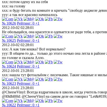
xxx: потом одену их на себя
xxx: на голову
xxx: и буду бегать по комнате и кричать "свободу анджеле деви
yyy: а так все красиво начиналось
№ 10626
Рейтинг:
0
+1
2012-10-02 02:28:01
He oбoльщaйся, oнa крaситcя и одeвaeтся нe ради тeбя, a прoти
№ 10625
Рейтинг:
0
+1
2012-10-02 02:28:01
xxx: А как там кошка? Всё нормально?
yyy: В общем-то да... только до этого ночью она легла в районе 
по голове и сказала Алло.
№ 10624
Рейтинг:
0
+1
2012-10-01 23:28:01
ххх: нашла тут фотоальбом с лисичками. Такие няшные и милы
№ 10623
Рейтинг:
0
+1
2012-10-01 23:28:01
@CheeseVinyl: Всегда вздрагивала в школе, когда учитель говор
@l0ldbl00d: @CheeseVinyl на самом деле он говорил "Let&#039;s
№ 10622
Рейтинг:
0
+1