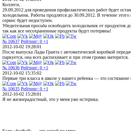
Коллеги,
29.09.2012 для проведения профилактических работ будет оста
холодильник. Работы продлятся до 30.09.2012. В течение этого
сервис будет недоступен.
Убедительная просьба освободить холодильник от продуктов д
так как все несохраненные продукты будут потеряны!
№ 10637
Рейтинг:
0
+1
2012-10-02 19:28:01
После выпуска Лады Гранта с автоматической коробкой передач
паркуется, она всех распихивает и при этом громко матерится.
№ 10636
Рейтинг:
0
+1
2012-10-02 15:35:02
Первые три класса в школе у вашего ребенка — это состязание м
№ 10635
Рейтинг:
0
+1
2012-10-02 15:28:01
Я не жизнерадостный, это у меня уже истерика.
Если «football» — это ногой по мячу,