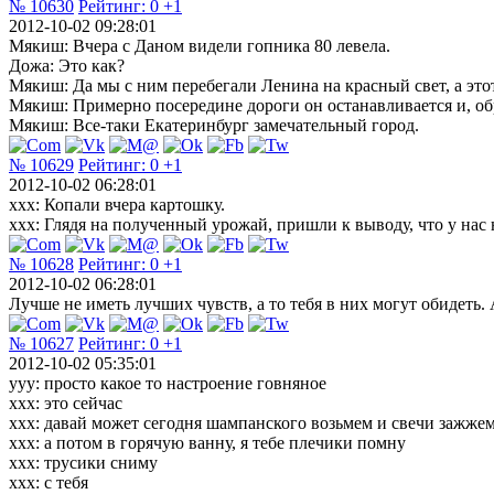
№ 10630
Рейтинг:
0
+1
2012-10-02 09:28:01
Мякиш: Вчера с Даном видели гопника 80 левела.
Дожа: Это как?
Мякиш: Да мы с ним перебегали Ленина на красный свет, а этот
Мякиш: Примерно посередине дороги он останавливается и, обра
Мякиш: Все-таки Екатеринбург замечательный город.
№ 10629
Рейтинг:
0
+1
2012-10-02 06:28:01
xxx: Копали вчера картошку.
xxx: Глядя на полученный урожай, пришли к выводу, что у нас
№ 10628
Рейтинг:
0
+1
2012-10-02 06:28:01
Лучше не иметь лучших чувств, а то тебя в них могут обидеть.
№ 10627
Рейтинг:
0
+1
2012-10-02 05:35:01
yyy: просто какое то настроение говняное
xxx: это сейчас
xxx: давай может сегодня шампанского возьмем и свечи зажжем
xxx: а потом в горячую ванну, я тебе плечики помну
xxx: трусики сниму
xxx: с тебя