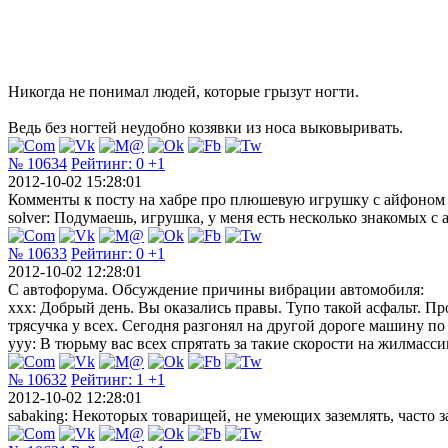
Никогда не понимал людей, которые грызут ногти.
Ведь без ногтей неудобно козявки из носа выковыривать.
№ 10634
Рейтинг:
0
+1
2012-10-02 15:28:01
Комменты к посту на хабре про плюшевую игрушку с айфоном 
solver: Подумаешь, игрушка, у меня есть несколько знакомых с 
№ 10633
Рейтинг:
0
+1
2012-10-02 12:28:01
С автофорума. Обсуждение причины вибрации автомобиля:
хxx: Добрый день. Вы оказались правы. Тупо такой асфальт. Пр
трясучка у всех. Сегодня разгонял на другой дороге машину по
yyy: В тюрьму вас всех спрятать за такие скорости на жилмасси
№ 10632
Рейтинг:
1
+1
2012-10-02 12:28:01
sabaking: Некоторых товарищей, не умеющих заземлять, часто з