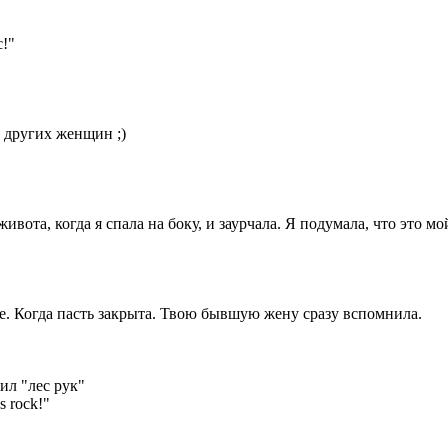
с!"
в других жeнщин ;)
живота, когда я спала на боку, и заурчала. Я подумала, что это м
е. Когда пасть закрыта. Твою бывшую жену сразу вспомнила.
ил "лес рук"
 rock!"