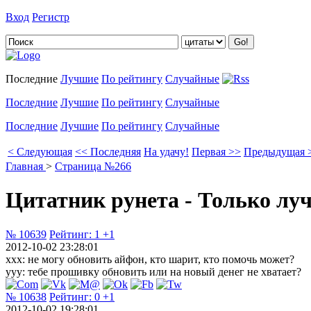
Вход
Регистр
Добавить цитату
Последние
Лучшие
По рейтингу
Случайные
Последние
Лучшие
По рейтингу
Случайные
Последние
Лучшие
По рейтингу
Случайные
< Следующая
<< Последняя
На удачу!
Первая >>
Предыдущая 
Главная
>
Страница №266
Цитатник рунета - Только лу
№ 10639
Рейтинг:
1
+1
2012-10-02 23:28:01
xxx: не могу обновить айфон, кто шарит, кто помочь может?
yyy: тебе прошивку обновить или на новый денег не хватает?
№ 10638
Рейтинг:
0
+1
2012-10-02 19:28:01