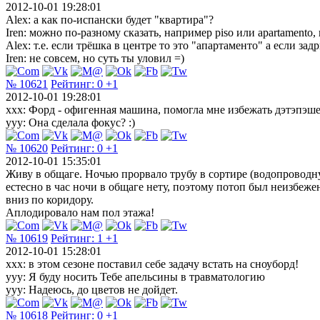
2012-10-01 19:28:01
Alex: а как по-испански будет "квартира"?
Iren: можно по-разному сказать, например piso или apartamento,
Alex: т.е. если трёшка в центре то это "апартаменто" a если за
Iren: не совсем, но суть ты уловил =)
№ 10621
Рейтинг:
0
+1
2012-10-01 19:28:01
xxx: Форд - офигенная машина, помогла мне избежать дэтэпэш
yyy: Она сделала фокус? :)
№ 10620
Рейтинг:
0
+1
2012-10-01 15:35:01
Живу в общаге. Ночью прорвало трубу в сортире (водопроводну
естесно в час ночи в общаге нету, поэтому потоп был неизбеже
вниз по коридору.
Аплодировало нам пол этажа!
№ 10619
Рейтинг:
1
+1
2012-10-01 15:28:01
ххх: в этом сезоне поставил себе задачу встать на сноуборд!
yyy: Я буду носить Тебе апельсины в травматологию
yyy: Надеюсь, до цветов не дойдет.
№ 10618
Рейтинг:
0
+1