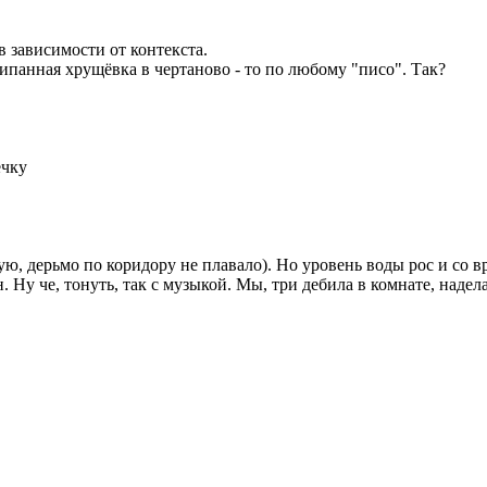
 в зависимости от контекста.
дрипанная хрущёвка в чертаново - то по любому "писо". Так?
ечку
ю, дерьмо по коридору не плавало). Но уровень воды рос и со 
н. Ну че, тонуть, так с музыкой. Мы, три дебила в комнате, над