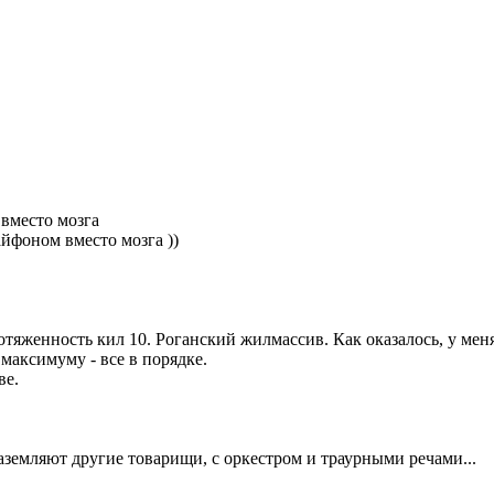
вместо мозга
айфоном вместо мозга ))
отяженность кил 10. Роганский жилмассив. Как оказалось, у меня
 максимуму - все в порядке.
ве.
аземляют другие товарищи, с оркестром и траурными речами...