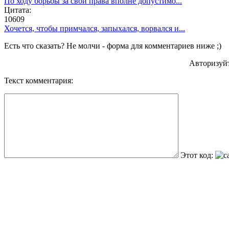
По ходу борьбы за свои права вполне допустимо...
Цитата:
10609
Хочется, чтобы примчался, запыхался, ворвался и...
Есть что сказать? Не молчи - форма для комментариев ниже ;)
Авторизуй
Текст комментария:
Этот код: