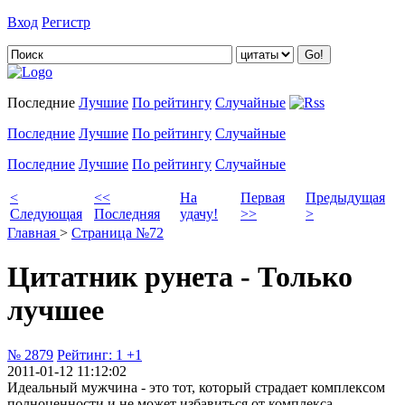
Вход
Регистр
Добавить цитату
Последние
Лучшие
По рейтингу
Случайные
Последние
Лучшие
По рейтингу
Случайные
Последние
Лучшие
По рейтингу
Случайные
<
<<
На
Первая
Предыдущая
Следующая
Последняя
удачу!
>>
>
Главная
>
Страница №72
Цитатник рунета - Только
лучшее
№ 2879
Рейтинг:
1
+1
2011-01-12 11:12:02
Идеальный мужчина - это тот, который страдает комплексом
полноценности и не может избавиться от комплекса