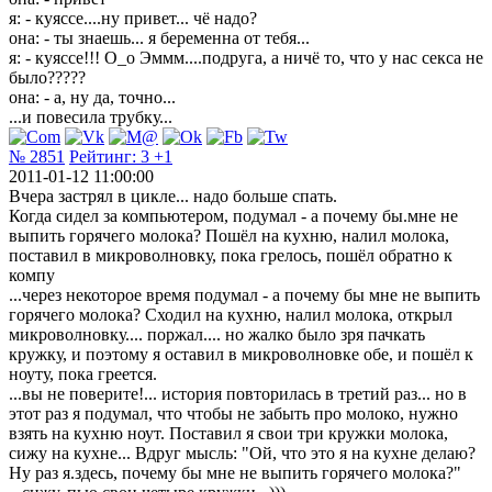
я: - куяссе....ну привет... чё надо?
она: - ты знаешь... я беременна от тебя...
я: - куяссе!!! О_о Эммм....подруга, а ничё то, что у нас секса не
было?????
она: - а, ну да, точно...
...и повесила трубку...
№ 2851
Рейтинг:
3
+1
2011-01-12 11:00:00
Вчера застрял в цикле... надо больше спать.
Когда сидел за компьютером, подумал - а почему бы.мне не
выпить горячего молока? Пошёл на кухню, налил молока,
поставил в микроволновку, пока грелось, пошёл обратно к
компу
...через некоторое время подумал - а почему бы мне не выпить
горячего молока? Сходил на кухню, налил молока, открыл
микроволновку.... поржал.... но жалко было зря пачкать
кружку, и поэтому я оставил в микроволновке обе, и пошёл к
ноуту, пока греется.
...вы не поверите!... история повторилась в третий раз... но в
этот раз я подумал, что чтобы не забыть про молоко, нужно
взять на кухню ноут. Поставил я свои три кружки молока,
сижу на кухне... Вдруг мысль: "Ой, что это я на кухне делаю?
Ну раз я.здесь, почему бы мне не выпить горячего молока?"