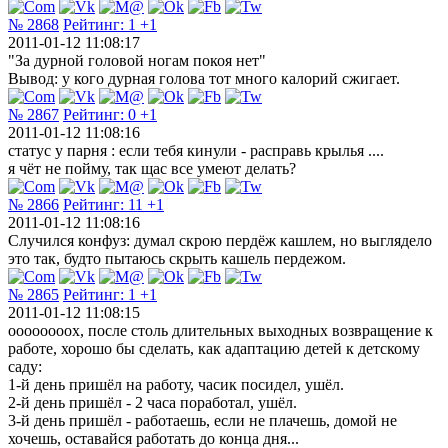
№ 2868
Рейтинг:
1
+1
2011-01-12 11:08:17
"За дурной головой ногам покоя нет"
Вывод: у кого дурная голова тот много калорий сжигает.
№ 2867
Рейтинг:
0
+1
2011-01-12 11:08:16
статус у парня : если тебя кинули - расправь крылья ....
я чёт не пойму, так щас все умеют делать?
№ 2866
Рейтинг:
11
+1
2011-01-12 11:08:16
Случился конфуз: думал скрою пердёж кашлем, но выглядело
это так, будто пытаюсь скрыть кашель пердежом.
№ 2865
Рейтинг:
1
+1
2011-01-12 11:08:15
оооооооох, после столь длительных выходных возвращение к
работе, хорошо бы сделать, как адаптацию детей к детскому
саду:
1-й день пришёл на работу, часик посидел, ушёл.
2-й день пришёл - 2 часа поработал, ушёл.
3-й день пришёл - работаешь, если не плачешь, домой не
хочешь, оставайся работать до конца дня...