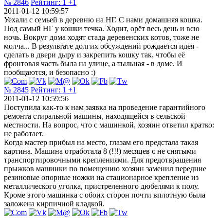
№ 2846
Рейтинг:
1
+1
2011-01-12 10:59:57
Уехали с семьей в деревню на НГ. С нами домашняя кошка.
Под самый НГ у кошки течка. Ходит, орёт весь день и всю
ночь. Вокруг дома ходят стада деревенских котов, тоже не
молча... В результате долгих обсуждений рождается идея -
сделать в двери дыру и закрепить кошку так, чтобы её
фронтовая часть была на улице, а тыльная - в доме. И
пообщаются, и безопасно :)
№ 2845
Рейтинг:
1
+1
2011-01-12 10:59:56
Поступила как-то к нам заявка на проведение гарантийного
ремонта стиральной машины, находящейся в сельской
местности. На вопрос, что с машинкой, хозяин ответил кратко:
не работает.
Когда мастер прибыл на место, глазам его предстала такая
картина. Машина отработала 8 (!!!) месяцев с не снятыми
транспортировочными креплениями. Для предотвращения
прыжков машинки по помещению хозяин заменил передние
резиновые опорные ножки на стационарное крепление из
металлического уголка, пристреленного дюбелями к полу.
Кроме этого машинка с обоих сторон почти вплотную была
заложена кирпичной кладкой.