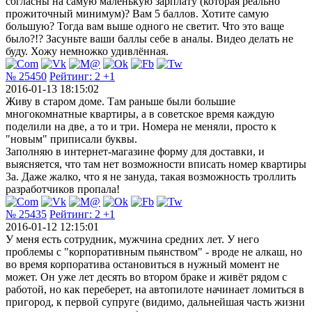
согласны на самую маленькую зарплату (которая реально
прожиточный минимум)? Вам 5 баллов. Хотите самую
большую? Тогда вам выше одного не светит. Что это ваще
было?!? Засуньте ваши баллы себе в аналы. Видео делать не
буду. Хожу немножко удивлённая.
№ 25450
Рейтинг:
2
+1
2016-01-13 18:15:02
Живу в старом доме. Там раньше были большие
многокомнатные квартиры, а в советское время каждую
поделили на две, а то и три. Номера не меняли, просто к
"новым" приписали буквы.
Заполняю в интернет-магазине форму для доставки, и
выясняется, что там нет возможности вписать номер квартиры
3а. Даже жалко, что я не зануда, такая возможность троллить
разработчиков пропала!
№ 25435
Рейтинг:
2
+1
2016-01-12 12:15:01
У меня есть сотрудник, мужчина средних лет. У него
проблемы с "корпоративным пьянством" - вроде не алкаш, но
во время корпоратива остановиться в нужный момент не
может. Он уже лет десять во втором браке и живёт рядом с
работой, но как переберет, на автопилоте начинает ломиться в
пригород, к первой супруге (видимо, дальнейшая часть жизни