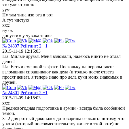
это уже странно
yyy:
Ну там типа изо рта в рот
А тут чистую
xxx:
ну ок
допустим у чувака твикс
№ 24897
Рейтинг:
2
+1
2015-11-19 12:15:03
Lia: Милые друзья. Меня взломали, надеюсь никто не отдал
денег!
Lia: Есть и смешной эффект. Поскольку на первом такте
взломщики спрашивают как дела (и только после ответа
просят денег), я теперь знаю про дела кучи моих знакомых и
друзей.
№ 24801
Рейтинг:
2
+1
2015-11-09 14:15:03
xxx:
Предновогодняя подготовка в армии - всегда была особенной
темой.
За 2 дня ротный докопался до товарища сержанта потому, что
у кота (который по совместительству живет в этой роте) не
было ёлки.