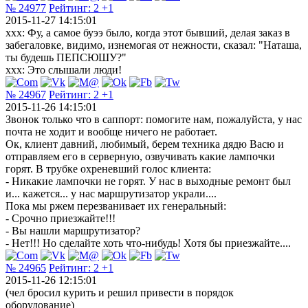
№ 24977
Рейтинг:
2
+1
2015-11-27 14:15:01
xxx: Фу, а самое буээ было, когда этот бывший, делая заказ в
забегаловке, видимо, изнемогая от нежности, сказал: "Наташа,
ты будешь ПЕПСЮШУ?"
xxx: Это слышали люди!
№ 24967
Рейтинг:
2
+1
2015-11-26 14:15:01
Звонок только что в саппорт: помогите нам, пожалуйста, у нас
почта не ходит и вообще ничего не работает.
Ок, клиент давний, любимый, берем техника дядю Васю и
отправляем его в серверную, озвучивать какие лампочки
горят. В трубке охреневший голос клиента:
- Никакие лампочки не горят. У нас в выходные ремонт был
и... кажется... у нас маршрутизатор украли....
Пока мы ржем перезванивает их генеральный:
- Срочно приезжайте!!!
- Вы нашли маршрутизатор?
- Нет!!! Но сделайте хоть что-нибудь! Хотя бы приезжайте....
№ 24965
Рейтинг:
2
+1
2015-11-26 12:15:01
(чел бросил курить и решил привести в порядок
оборудование)