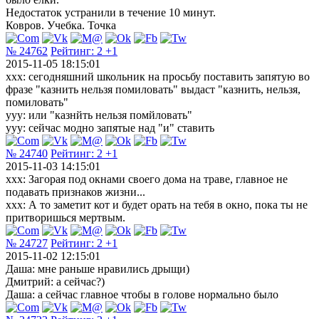
Недостаток устранили в течение 10 минут.
Ковров. Учебка. Точка
№ 24762
Рейтинг:
2
+1
2015-11-05 18:15:01
xxx: сегодняшний школьник на просьбу поставить запятую во
фразе "казнить нельзя помиловать" выдаст "казнить, нельзя,
помиловать"
yyy: или "казнйть нельзя помйловать"
yyy: сейчас модно запятые над "и" ставить
№ 24740
Рейтинг:
2
+1
2015-11-03 14:15:01
xxx: Загорая под окнами своего дома на траве, главное не
подавать признаков жизни...
xxx: А то заметит кот и будет орать на тебя в окно, пока ты не
притворишься мертвым.
№ 24727
Рейтинг:
2
+1
2015-11-02 12:15:01
Даша: мне раньше нравились дрыщи)
Дмитрий: а сейчас?)
Даша: а сейчас главное чтобы в голове нормально было