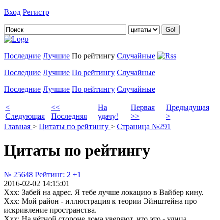
Вход
Регистр
Добавить цитату
Последние
Лучшие
По рейтингу
Случайные
Последние
Лучшие
По рейтингу
Случайные
Последние
Лучшие
По рейтингу
Случайные
<
<<
На
Первая
Предыдущая
Следующая
Последняя
удачу!
>>
>
Главная
>
Цитаты по рейтингу
>
Страница №291
Цитаты по рейтингу
№ 25648
Рейтинг:
2
+1
2016-02-02 14:15:01
Ххх: Забей на адрес. Я тебе лучше локацию в Вайбер кину.
Ххх: Мой район - иллюстрация к теории Эйнштейна про
искривление пространства.
Ххх: На чётной стороне дома уверяют, что это - улица