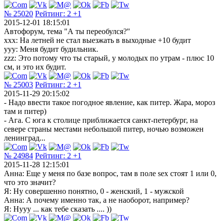
№ 25020
Рейтинг:
2
+1
2015-12-01 18:15:01
Автофорум, тема "А ты переобулся?"
xxx: На летней не стал выезжать в выходные +10 будит
yyy: Меня будит будильник.
zzz: Это потому что ты старый, у молодых по утрам - плюс 10
см, и это их будит.
№ 25003
Рейтинг:
2
+1
2015-11-29 20:15:02
- Надо ввести такое погодное явление, как питер. Жара, мороз
там и питер)
- Ага. С юга к столице приближается санкт-петербург, на
севере страны местами небольшой питер, ночью возможен
ленинград...
№ 24984
Рейтинг:
2
+1
2015-11-28 12:15:01
Анна: Еще у меня по базе вопрос, там в поле sex стоят 1 или 0,
что это значит?
Я: Ну совершенно понятно, 0 - женский, 1 - мужской
Анна: А почему именно так, а не наоборот, например?
Я: Нууу ... как тебе сказать .... ))