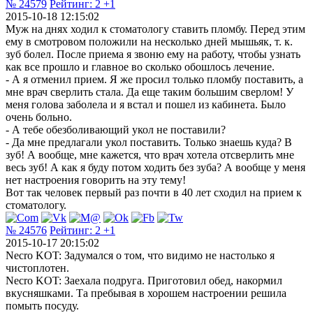
№ 24579
Рейтинг:
2
+1
2015-10-18 12:15:02
Муж на днях ходил к стоматологу ставить пломбу. Перед этим
ему в смотровом положили на несколько дней мышьяк, т. к.
зуб болел. После приема я звоню ему на работу, чтобы узнать
как все прошло и главное во сколько обошлось лечение.
- А я отменил прием. Я же просил только пломбу поставить, а
мне врач сверлить стала. Да еще таким большим сверлом! У
меня голова заболела и я встал и пошел из кабинета. Было
очень больно.
- А тебе обезболивающий укол не поставили?
- Да мне предлагали укол поставить. Только знаешь куда? В
зуб! А вообще, мне кажется, что врач хотела отсверлить мне
весь зуб! А как я буду потом ходить без зуба? А вообще у меня
нет настроения говорить на эту тему!
Вот так человек первый раз почти в 40 лет сходил на прием к
стоматологу.
№ 24576
Рейтинг:
2
+1
2015-10-17 20:15:02
Necro KOT: Задумался о том, что видимо не настолько я
чистоплотен.
Necro KOT: Заехала подруга. Приготовил обед, накормил
вкусняшками. Та пребывая в хорошем настроении решила
помыть посуду.