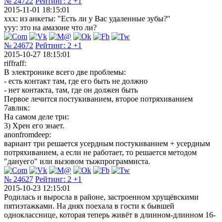
№ 24722
Рейтинг:
2
+1
2015-11-01 18:15:01
xxx: из анкеты: "Есть ли у Вас удаленные зубы?"
yyy: это на амазоне что ли?
№ 24672
Рейтинг:
2
+1
2015-10-27 18:15:01
riffraff:
В электронике всего две проблемы:
- есть контакт там, где его быть не должно
- нет контакта, там, где он должен быть
Первое лечится постукиванием, второе потряхиванием
7авлик:
На самом деле три:
3) Хрен его знает.
anonfromdeep:
вариант три решается усердным постукиванием + усердным
потряхиванием, а если не работает, то решается методом
"дануего" или вызовом тыжпрограммиста.
№ 24627
Рейтинг:
2
+1
2015-10-23 12:15:01
Родилась и выросла в районе, застроенном хрущёвскими
пятиэтажками. На днях поехала в гости к бывшей
однокласснице, которая теперь живёт в длинном-длинном 16-