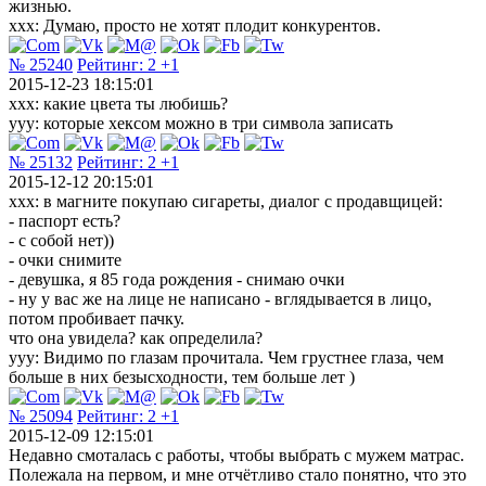
жизнью.
xxx: Думаю, просто не хотят плодит конкурентов.
№ 25240
Рейтинг:
2
+1
2015-12-23 18:15:01
xxx: какие цвета ты любишь?
yyy: которые хексом можно в три символа записать
№ 25132
Рейтинг:
2
+1
2015-12-12 20:15:01
xxx: в магните покупаю сигареты, диалог с продавщицей:
- паспорт есть?
- с собой нет))
- очки снимите
- девушка, я 85 года рождения - снимаю очки
- ну у вас же на лице не написано - вглядывается в лицо,
потом пробивает пачку.
что она увидела? как определила?
yyy: Видимо по глазам прочитала. Чем грустнее глаза, чем
больше в них безысходности, тем больше лет )
№ 25094
Рейтинг:
2
+1
2015-12-09 12:15:01
Недавно смоталась с работы, чтобы выбрать с мужем матрас.
Полежала на первом, и мне отчётливо стало понятно, что это