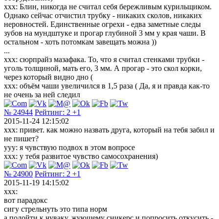
ххх: Блин, никогда не считал себя бережливым курильщиком.
Однако сейчас отчистил трубку - никаких сколов, никаких
неровностей. Единственные огрехи - едва заметные следы
зубов на мундштуке и прогар глубиной 3 мм у края чаши. В
остальном - хоть потомкам завещать можна ))
...
ххх: сюрпрайз мазафака. То, что я считал стенками трубки -
уголь толщиной, мать его, 3 мм. А прогар - это скол корки,
через который видно дно (
ххх: объём чаши увеличился в 1,5 раза ( Да, я и правда как-то
не очень за ней следил
№ 24944
Рейтинг:
2
+1
2015-11-24 12:15:02
xxx: привет. как можно назвать друга, который на тебя забил и
не пишет?
yyy: я чувствую подвох в этом вопросе
xxx: у тебя развитое чувство самосохранения)
№ 24900
Рейтинг:
2
+1
2015-11-19 14:15:02
xxx:
вот парадокс
сигу стрельнуть это типа норм
а подойти к чуваку, жующему сникерс и попросить откусить -