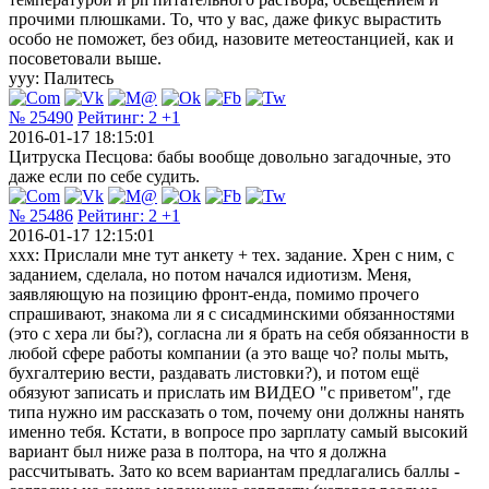
прочими плюшками. То, что у вас, даже фикус вырастить
особо не поможет, без обид, назовите метеостанцией, как и
посоветовали выше.
yyy: Палитесь
№ 25490
Рейтинг:
2
+1
2016-01-17 18:15:01
Цитруска Песцова: бабы вообще довольно загадочные, это
даже если по себе судить.
№ 25486
Рейтинг:
2
+1
2016-01-17 12:15:01
ххх: Прислали мне тут анкету + тех. задание. Хрен с ним, с
заданием, сделала, но потом начался идиотизм. Меня,
заявляющую на позицию фронт-енда, помимо прочего
спрашивают, знакома ли я с сисадминскими обязанностями
(это с хера ли бы?), согласна ли я брать на себя обязанности в
любой сфере работы компании (а это ваще чо? полы мыть,
бухгалтерию вести, раздавать листовки?), и потом ещё
обязуют записать и прислать им ВИДЕО "с приветом", где
типа нужно им рассказать о том, почему они должны нанять
именно тебя. Кстати, в вопросе про зарплату самый высокий
вариант был ниже раза в полтора, на что я должна
рассчитывать. Зато ко всем вариантам предлагались баллы -