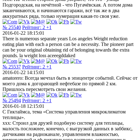
Подгородская, на нечётной - что Пугачёвская. А потом дома
заканчиваются, и начинаются гаражи, всё так же в два
аккуратных ряда, только нумерация какая-то своя уже.
№ 25540
Рейтинг:
2
+1
2016-01-22 18:15:01
There is numerous separate years Los angeles Weight reduction
eating plan with each a person can be a necessity. The pioneer part
can be your original obtaining rid of belonging towards the extra
pounds. la weight loss aceeegddaked
№ 25537
Рейтинг:
2
+1
2016-01-22 14:15:01
amatorero: Всегда мечтал быть в эпицентре событий. Сейчас от
моего дома к догорающей нефтебазе по прямой 2 км.
Пришлось пересмотреть свои желания.
№ 25494
Рейтинг:
2
+1
2016-01-18 12:15:01
С Гиктаймса, тема «Система управления микроклиматом
теплицы».
xxx: Строил для друзей подобную систему для теплицы,
малость посложнее, конечно, с выгрузкой данных в заббикс,
датчиками на радиоканале, управлением влажностью,
температурой и ph питательного раствора, освещением и