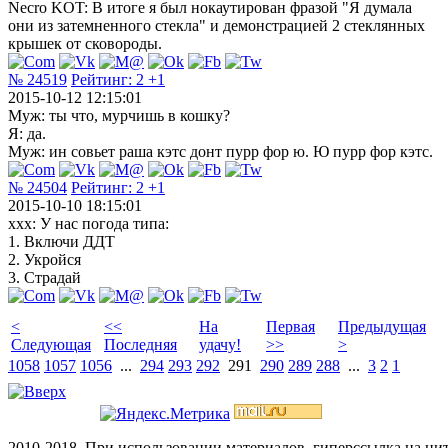
Necro KOT: В итоге я был нокаутирован фразой "Я думала
они из затемненного стекла" и демонстрацией 2 стеклянных
крышек от сковороды.
№ 24519
Рейтинг:
2
+1
2015-10-12 12:15:01
Муж: ты что, мурчишь в кошку?
Я: да.
Муж: ин совьет раша кэтс донт пурр фор ю. Ю пурр фор кэтс.
№ 24504
Рейтинг:
2
+1
2015-10-10 18:15:01
xxx: У нас погода типа:
1. Включи ДДТ
2. Укройся
3. Страдай
<
<<
На
Первая
Предыдущая
Следующая
Последняя
удачу!
>>
>
1058
1057
1056
...
294
293
292
291
290
289
288
...
3
2
1
2010-2018. При использовании материалов, гиперссылка на ц