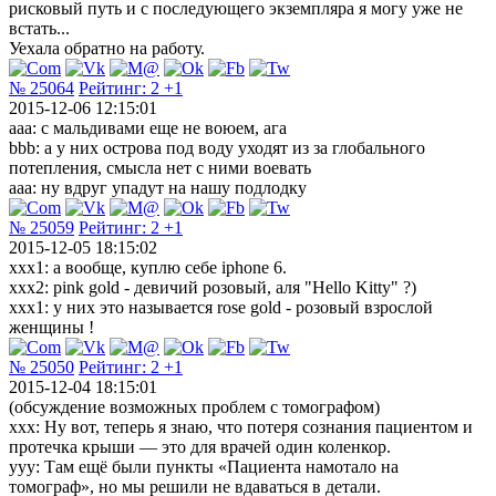
рисковый путь и с последующего экземпляра я могу уже не
встать...
Уехала обратно на работу.
№ 25064
Рейтинг:
2
+1
2015-12-06 12:15:01
aaa: с мальдивами еще не воюем, ага
bbb: а у них острова под воду уходят из за глобального
потепления, смысла нет с ними воевать
aaa: ну вдруг упадут на нашу подлодку
№ 25059
Рейтинг:
2
+1
2015-12-05 18:15:02
xxx1: а вообще, куплю себе iphone 6.
xxx2: pink gold - девичий розовый, аля "Hello Kitty" ?)
xxx1: у них это называется rose gold - розовый взрослой
женщины !
№ 25050
Рейтинг:
2
+1
2015-12-04 18:15:01
(обсуждение возможных проблем с томографом)
xxx: Ну вот, теперь я знаю, что потеря сознания пациентом и
протечка крыши — это для врачей один коленкор.
yyy: Там ещё были пункты «Пациента намотало на
томограф», но мы решили не вдаваться в детали.