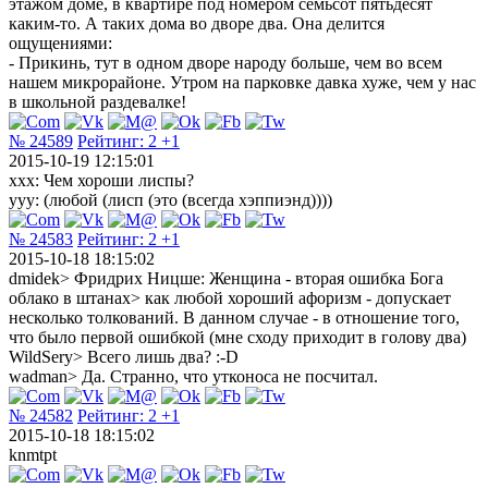
этажом доме, в квартире под номером семьсот пятьдесят
каким-то. А таких дома во дворе два. Она делится
ощущениями:
- Прикинь, тут в одном дворе народу больше, чем во всем
нашем микрорайоне. Утром на парковке давка хуже, чем у нас
в школьной раздевалке!
№ 24589
Рейтинг:
2
+1
2015-10-19 12:15:01
xxx: Чем хороши лиспы?
yyy: (любой (лисп (это (всегда хэппиэнд))))
№ 24583
Рейтинг:
2
+1
2015-10-18 18:15:02
dmidek> Фридрих Ницше: Женщина - вторая ошибка Бога
облако в штанах> как любой хороший афоризм - допускает
несколько толкований. В данном случае - в отношение того,
что было первой ошибкой (мне сходу приходит в голову два)
WildSery> Всего лишь два? :-D
wadman> Да. Странно, что утконоса не посчитал.
№ 24582
Рейтинг:
2
+1
2015-10-18 18:15:02
knmtpt