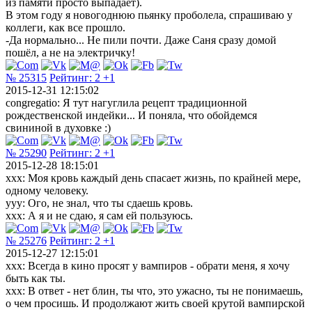
из памяти просто выпадает).
В этом году я новогоднюю пьянку проболела, спрашиваю у
коллеги, как все прошло.
-Да нормально... Не пили почти. Даже Саня сразу домой
пошёл, а не на электричку!
№ 25315
Рейтинг:
2
+1
2015-12-31 12:15:02
congregatio: Я тут нагуглила рецепт традиционной
рождественской индейки... И поняла, что обойдемся
свининой в духовке :)
№ 25290
Рейтинг:
2
+1
2015-12-28 18:15:01
хxх: Моя кровь каждый день спасает жизнь, по крайней мере,
одному человеку.
yyy: Ого, не знал, что ты сдаешь кровь.
хxх: А я и не сдаю, я сам ей пользуюсь.
№ 25276
Рейтинг:
2
+1
2015-12-27 12:15:01
xxx: Всегда в кино просят у вампиров - обрати меня, я хочу
быть как ты.
xxx: В ответ - нет блин, ты что, это ужасно, ты не понимаешь,
о чем просишь. И продолжают жить своей крутой вампирской