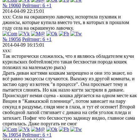
№ 19060
Рейтинг:
6
+1
2014-04-09 22:15:01
xxx: Села на окрашеную лавочку, испортила пуховик и
джинсы, которые купила вместо тех, в которых в прошлом
году села на окрашеную лавочку.
№ 19056
Рейтинг:
6
+1
2014-04-09 16:15:01
xxx:
Так исторически сложилось, что я являюсь обладателем кучи
курильских бобтейлов(это такая бесхвостая порода кошек
похожих на маленькую рысь)
Драть диван когтями кошкам запрещено и они это знают, но
всё равно эксцессы случаются. Выхожу из другой комнаты, и
застаю одну из котеек "в процессе". Она просекает тему и
пытается слинять. Но как назло когти застряли в диване.
Происходит немая сцена - кошка дёргается на одном месте как
Вицин в "Кавказской пленнице", потом зависает на пару
секунд в раздумье, глядя мне в глаза, и тут её осеняет! Второй
свободной лапой стягивает с дивана на себя уголок пледа и
затихает. Пофиг что бесхвостую задницу видно, главное сама
спряталась. Даже поругать не смог
№ 19054
Рейтинг:
6
+1