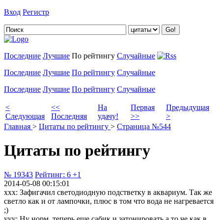
Вход
Регистр
Добавить цитату
Последние
Лучшие
По рейтингу
Случайные
Последние
Лучшие
По рейтингу
Случайные
Последние
Лучшие
По рейтингу
Случайные
<
<<
На
Первая
Предыдущая
Следующая
Последняя
удачу!
>>
>
Главная
>
Цитаты по рейтингу
>
Страница №544
Цитаты по рейтингу
№ 19343
Рейтинг:
6
+1
2014-05-08 00:15:01
xxx: Зафигачил светодиодную подстветку в аквариум. Так же
светло как и от лампочки, плюс в том что вода не нагревается
;)
yyy: Ну норм, теперь еще сабик и затонировать а то че как в