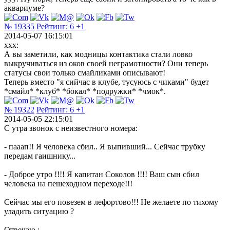
аквариуме?
№ 19335
Рейтинг:
6
+1
2014-05-07 16:15:01
xxx:
А вы заметили, как модницы контактика стали ловко
выкручиваться из оков своей неграмотности? Они теперь
статусы свои только смайликами описывают!
Теперь вместо "я сийчас в клубе, тусуюсь с чиками" будет
*смайл* *клуб* *бокал* *подружки* *чмок*.
№ 19322
Рейтинг:
6
+1
2014-05-05 22:15:01
С утра звонок с неизвестного номера:
- пааап!! Я человека сбил.. Я выпивший... Сейчас трубку
передам гаишнику...
- Доброе утро !!!! Я капитан Соколов !!!! Ваш сын сбил
человека на пешеходном переходе!!!
Сейчас мы его повезем в лефортово!!! Не желаете по тихому
уладить ситуацию ?
Отвечаю :