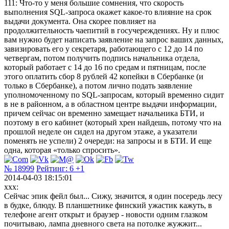
111: Что-то у меня большие сомнения, что скорость
выполнения SQL-запроса окажет какое-то влияние на срок
выдачи документа. Она скорее повлияет на
продолжительность чаепитий в госучереждениях. Ну и плюс
вам нужно будет написать заявление на запрос ваших данных,
завизировать его у секретаря, работающего с 12 до 14 по
четвергам, потом получить подпись начальника отдела,
который работает с 14 до 16 по средам и пятницам, после
этого оплатить сбор 8 рублей 42 копейки в Сбербанке (и
только в Сбербанке), а потом лично подать заявление
уполномоченному по SQL-запросам, который временно сидит
в не в районном, а в областном центре выдачи информации,
причем сейчас он временно замещает начальника БТИ, и
поэтому в его кабинет (который хрен найдешь, потому что на
прошлой неделе он сидел на другом этаже, а указатели
поменять не успели) 2 очереди: на запросы и в БТИ. И еще
одна, которая «только спросить».
№ 18999
Рейтинг:
6
+1
2014-04-03 18:15:01
xxx:
Сейчас эпик фейл был... Сижу, значится, я один посередь лесу
в будке, блюду. В планшетнике финский ужастик кажуть, в
телефоне агент открыт и браузер - новости одним глазком
почитываю, лампа дневного света на потолке жужжит...