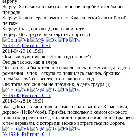
европу
Sergey: Хотя можно съездить в некое подобие хотя бы по
природе
Sergey: Были вчера в кемпинге. Классический альпийский
пейзаж
Sergey: Луга, овечки. Даже пальм нету
Sergey: Но страусы всю картину портят :)
№ 19255
Рейтинг:
6
+1
2014-04-29 16:15:01
Она: как чувствуешь себя на год старше?)
Он: да так же, как и вчера
Он: вот если бы в течение года человек не менялся, а в день
рождения - чпок - откуда-то появилась лысина, брюшко,
пломбы в зубах - все то, что накопил за год
Он: тогда это был бы не праздник, а день траура )))
№ 19245
Рейтинг:
6
+1
2014-04-28 16:15:01
black_drozd: А мой новый самокат называется «Здравствуй,
дерево» (HelloWood). Причём, поскольку в самом самокате
никаких деревянных деталей нет, приветствие явно обращено
к тем деревьям, с которыми можно встретиться по дороге.
№ 19244
Рейтинг:
6
+1