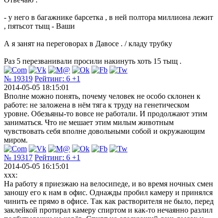
- у него в багажнике барсетка , в ней полтора миллиона лежит
, пятьсот тыщ - Ваши
А я занят на переговорах в Давосе . / кладу трубку
Раз 5 перезванивали просили накинуть хоть 15 тыщ .
№ 19319
Рейтинг:
6
+1
2014-05-05 18:15:01
Вполне можно понять, почему человек не особо склонен к
работе: не заложена в нём тяга к труду на генетическом
уровне. Обезьяны-то вовсе не работали. И продолжают этим
заниматься. Что не мешает этим милым животным
чувствовать себя вполне довольными собой и окружающим
миром.
№ 19317
Рейтинг:
6
+1
2014-05-05 16:15:01
xxx:
На работу я приезжаю на велосипеде, и во время ночных смен
заношу его к нам в офис. Однажды пробил камеру и принялся
чинить ее прямо в офисе. Так как растворителя не было, перед
заклейкой протирал камеру спиртом и как-то нечаянно разлил