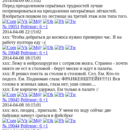
2014-04-09 00:15:02
Перед преодолением серьёзных трудностей лучше
потренироваться на преодолении несерьёзных лёгкостей.
Взобраться пешком по лестнице на третий этаж или типа того.
№ 19051
Рейтинг:
6
+1
2014-04-08 22:15:02
xxx: Чтобы добраться до космоса нужно примерно час. Я на
работу полтора еду :-(
№ 19048
Рейтинг:
6
+1
2014-04-08 18:15:01
xxx: Лежу в нейрохирургии с сотрясом мозга. Странно - почти
никто не ест в столовой - берут миски и идут в палаты.
xxx: Я решил поесть за столом в столовой. Сел. Ем. Кто-то
подсел. Ем. Поднимаю глаза: ФРАНКЕНШТЕЙН!!!!11 Вся
голова в зеленых швах, глаза нет, уши синие....
xxx: Еле кирпичи удержал. Ем только в палате :/
№ 19045
Рейтинг:
6
+1
2014-04-08 16:15:01
ххх: все, пиздец , приехали. У меня по ходу сейчас две
бабушки начнут сраться в фэйсбуке
№ 19044
Рейтинг:
6
+1