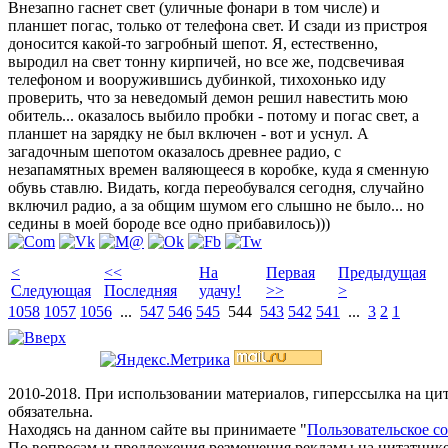
Внезапно гаснет свет (уличные фонари в том числе) и
планшет погас, только от телефона свет. И сзади из пристроя
доносится какой-то загробный шепот. Я, естественно,
выродил на свет тонну кирпичей, но все же, подсвечивая
телефоном и вооружившись дубинкой, тихохонько иду
проверить, что за неведомый демон решил навестить мою
обитель... оказалось выбило пробки - потому и погас свет, а
планшет на зарядку не был включен - вот и уснул. А
загадочным шепотом оказалось древнее радио, с
незапамятных времен валяющееся в коробке, куда я сменную
обувь ставлю. Видать, когда переобувался сегодня, случайно
включил радио, а за общим шумом его слышно не было... но
седины в моей бороде все одно прибавилось)))
<
<<
На
Первая
Предыдущая
Следующая
Последняя
удачу!
>>
>
1058
1057
1056
...
547
546
545
544
543
542
541
...
3
2
1
2010-2018. При использовании материалов, гиперссылка на ц
обязательна.
Находясь на данном сайте вы принимаете "
Пользовательское с
По вопросам и предложения резмещения рекламы на цитатнике