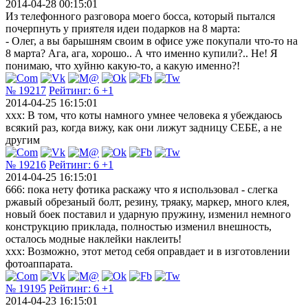
2014-04-28 00:15:01
Из телефонного разговора моего босса, который пытался
почерпнуть у приятеля идеи подарков на 8 марта:
- Олег, а вы барышням своим в офисе уже покупали что-то на
8 марта? Ага, ага, хорошо.. А что именно купили?.. Не! Я
понимаю, что хуйню какую-то, а какую именно?!
№ 19217
Рейтинг:
6
+1
2014-04-25 16:15:01
xxx: В том, что коты намного умнее человека я убеждаюсь
всякий раз, когда вижу, как они лижут задницу СЕБЕ, а не
другим
№ 19216
Рейтинг:
6
+1
2014-04-25 16:15:01
666: пока нету фотика раскажу что я использовал - слегка
ржавый обрезаный болт, резину, тряаку, маркер, много клея,
новый боек поставил и ударную пружину, изменил немного
конструкцию приклада, полностью изменил внешность,
осталось модные наклейки наклеить!
ххх: Возможно, этот метод себя оправдает и в изготовлении
фотоаппарата.
№ 19195
Рейтинг:
6
+1
2014-04-23 16:15:01