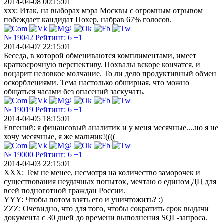
2014-04-08 00:15:01
xxx: Итак, на выборах мэра Москвы с огромным отрывом
побеждает кандидат Похер, набрав 67% голосов.
№ 19042
Рейтинг:
6
+1
2014-04-07 22:15:01
Беседа, в которой обмениваются комплиментами, имеет
краткосрочную перспективу. Похвалы вскоре кончатся, и
воцарит неловкое молчание. То ли дело продуктивный обмен
оскорблениями. Тема настолько обширная, что можно
общаться часами без опасений заскучать.
№ 19019
Рейтинг:
6
+1
2014-04-05 18:15:01
Евгений: я финансовый аналитик и у меня месячные....но я не
хочу месячные, я же мальчик!((((
№ 19000
Рейтинг:
6
+1
2014-04-03 22:15:01
XXX: Тем не менее, несмотря на количество заморочек и
существования неудачных попыток, мечтаю о едином ДЦ для
всей подноготной граждан России.
YYY: Чтобы потом взять его и уничтожить? :)
ZZZ: Очевидно, что для того, чтобы сократить срок выдачи
документа с 30 дней до времени выполнения SQL-запроса.