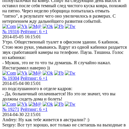
полбутылочки на ковёр. Спирт на следующий день высох и
оставил после себя темный след чистого куска ковра, похожий
на пятно. Через неделю уборщица попыталась отмыть
"пятно", в результате чего оно увеличилось в размерах. С
нетерпением жду дальнейшего развития событий.
№ 19316
Рейтинг:
6
+1
2014-05-05 16:15:01
Утро. Общественный туалет в офисном здании. 6 кабинок.
Стою мою руки, умываюсь. Вдруг из одной кабинки раздается
звук сработавшей камеры на телефоне. Пауза. Тишина. Голос
из кабинки:
- Мужик, это не то что ты думаешь. Я случайно нажал.
Инстаграмил наверно ))
№ 19304
Рейтинг:
6
+1
2014-05-04 00:15:01
из подслушанного в отделе кадров:
- Да, больничный оплачивается! Но это не значит, что вы
должны сидеть дома и болеть!
№ 19271
Рейтинг:
6
+1
2014-04-30 22:15:01
Andrey: Ну как тебе живется в австралии? :)
Sergey: Все тут хорошо, вот только не слетаешь на выходные в