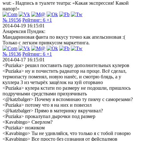
wut: - Надпись в туалете театра: «Какая экспрессия! Какой
напор!»
№ 19156
Рейтинг:
6
+1
2014-04-19 16:15:01
Анарексия Пундик:
Мандариновая фанта по вкусу точно как апельсиновая :(
Только с легким привкусом маркетинга.
№ 19136
Рейтинг:
6
+1
2014-04-17 16:15:01
<Puziaka> решил поставить пару дополнительных кулеров
<Puziaka> ну и почистить радиатор на проце. Всё сделал,
термопасту поменял, новую нанёс, и смотрю блядь, а у
куллера 3 из четырёх защёлок на хуй оторвано
<Puziaka> кулера кстати по размеру не подошли, пришлось
подручными средствами прихуячивать
<@katzbalger> Почему я вспоминаю ту пикчу с саморезами?
<Puziaka> потому что я на них и повесил
<@katzbalger> Прямо в материнку вкручивал?
<Puziaka> прокалупал дырочки под размер
<Kavabingo> Сверлом?
<Puziaka> ножиком
<Kavabingo> Ты не удивляйся, что только я с тобой говорю
<Kavabingo> Все просто без сознания от фейспалмов