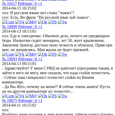
№ 19117
Рейтинг:
6
+1
2014-04-15 16:15:02
xxx: В русском языке нет слова "ложил"!
yyy: Есть. Во фразе "На русский язык хуй ложил".
№ 19099
Рейтинг:
6
+1
2014-04-13 18:15:01
xxx: Еду в электричке. Обычное дело, ничего не предвещало
беды. Напротив сидит женщина, лет 50, жует крыжовник.
Закончив трапезу, достала свою челюсть и облизала. Прям при
мне, не напрягаясь. Моя жизнь не будет прежней.
№ 19093
Рейтинг:
6
+1
2014-04-13 00:15:01
- Здравствуйте! У меня СУФД не работает (программа такая), я
зайти в него не могу, мне сказали, что надо cookie почистить.
- Сейчас наш специалист почистит cookie на Вашем
компьютере.
- Да Вы Што, почему на моем?! Я сейчас очень занята! Пусть
он на другом компьютере их почистит...
№ 19075
Рейтинг:
6
+1
2014-04-11 16:15:02
xxx:
Выбирал жене подарок к дню рождения, тайком курил отзывы