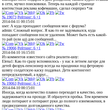
в сети, мучил поисковики. Теперь на каждой странице
контекстная реклама кофемашин, сделал сюрприз *ля
№ 19073
Рейтинг:
6
+1
2014-04-11 00:15:01
user: А куда пропадают сообщения мои с форума?
admin: Сложный вопрос. Я как-то не задумывался, куда
попадают сообщения после удаления. Может быть есть какой-
то рай (или ад) для сообщений...
№ 19066
Рейтинг:
6
+1
2014-04-10 16:15:01
Из комментов известного сайта реалити-шоу:
Elena1: Как-то сразу вспомнилось - у нас в летнем лагере для
детей физрук-пенсионер всегда на праздники под фетровую
шляпу солдатскую каску поддевал. Дети контингент
непредсказуемый, а вдруг...
№ 19063
Рейтинг:
6
+1
2014-04-10 00:15:01
Иногда, когда количество плавно переходит в качество, оно
задерживается на проходе. И образуется пробка. Тем временем
люди потирают и потирают руки до полного изнеможения, в
предвкушении долгожданного качества.