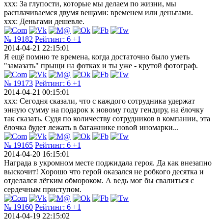
xxx: За глупости, которые мы делаем по жизни, мы
расплачиваемся двумя вещами: временем или деньгами.
xxx: Деньгами дешевле.
№ 19182
Рейтинг:
6
+1
2014-04-21 22:15:01
Я ещё помню те времена, когда достаточно было уметь
"замазать" прыщи на фотках и ты уже - крутой фотограф.
№ 19173
Рейтинг:
6
+1
2014-04-21 00:15:01
xxx: Сегодня сказали, что с каждого сотрудника удержат
энную сумму на подарок к новому году гендиру, на ёлочку
так сказать. Судя по количеству сотрудников в компании, эта
ёлочка будет лежать в багажнике новой иномарки...
№ 19165
Рейтинг:
6
+1
2014-04-20 16:15:01
Награда в укромном месте поджидала героя. Да как внезапно
выскочит! Хорошо что герой оказался не робкого десятка и
отделался лёгким обмороком. А ведь мог бы свалиться с
сердечным приступом.
№ 19160
Рейтинг:
6
+1
2014-04-19 22:15:02