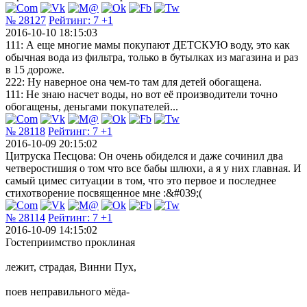
№ 28127
Рейтинг:
7
+1
2016-10-10 18:15:03
111: А еще многие мамы покупают ДЕТСКУЮ воду, это как
обычная вода из фильтра, только в бутылках из магазина и раз
в 15 дороже.
222: Ну наверное она чем-то там для детей обогащена.
111: Не знаю насчет воды, но вот её производители точно
обогащены, деньгами покупателей...
№ 28118
Рейтинг:
7
+1
2016-10-09 20:15:02
Цитруска Песцова: Он очень обиделся и даже сочинил два
четверостишия о том что все бабы шлюхи, а я у них главная. И
самый цимес ситуации в том, что это первое и последнее
стихотворение посвященное мне :&#039;(
№ 28114
Рейтинг:
7
+1
2016-10-09 14:15:02
Гостеприимство проклиная
лежит, страдая, Винни Пух,
поев неправильного мёда-