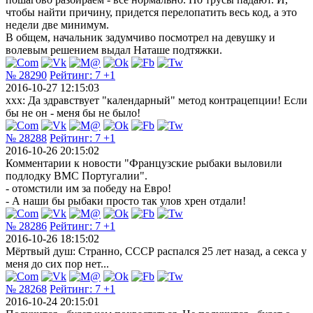
чтобы найти причину, придется перелопатить весь код, а это
недели две минимум.
В общем, начальник задумчиво посмотрел на девушку и
волевым решением выдал Наташе подтяжки.
№ 28290
Рейтинг:
7
+1
2016-10-27 12:15:03
xxx: Да здравствует "календарный" метод контрацепции! Если
бы не он - меня бы не было!
№ 28288
Рейтинг:
7
+1
2016-10-26 20:15:02
Комментарии к новости "Французские рыбаки выловили
подлодку ВМС Португалии".
- отомстили им за победу на Евро!
- А наши бы рыбаки просто так улов хрен отдали!
№ 28286
Рейтинг:
7
+1
2016-10-26 18:15:02
Мёртвый душ: Странно, СССР распался 25 лет назад, а секса у
меня до сих пор нет...
№ 28268
Рейтинг:
7
+1
2016-10-24 20:15:01