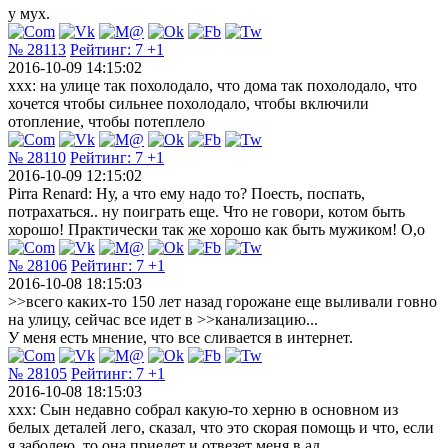
у мух.
№ 28113
Рейтинг:
7
+1
2016-10-09 14:15:02
ххх: на улице так похолодало, что дома так похолодало, что
хочется чтобы сильнее похолодало, чтобы включили
отопление, чтобы потеплело
№ 28110
Рейтинг:
7
+1
2016-10-09 12:15:02
Pirra Renard: Ну, а что ему надо то? Поесть, поспать,
потрахаться.. ну поиграть еще. Что не говори, котом быть
хорошо! Практически так же хорошо как быть мужиком! О,о
№ 28106
Рейтинг:
7
+1
2016-10-08 18:15:03
>>всего каких-то 150 лет назад горожане еще выливали говно
на улицу, сейчас все идет в >>канализацию...
У меня есть мнение, что все сливается в интернет.
№ 28105
Рейтинг:
7
+1
2016-10-08 18:15:03
xxx: Сын недавно собрал какую-то херню в основном из
белых деталей лего, сказал, что это скорая помощь и что, если
я заболею, то она приедет и отвезет меня в ад.