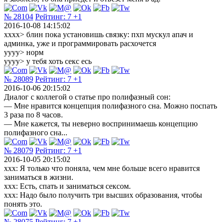
№ 28104
Рейтинг:
7
+1
2016-10-08 14:15:02
xxxx> блин пока установишь связку: пхп мускул апач и
админка, уже и программировать расхочется
yyyy> норм
yyyy> у тебя хоть секс есь
№ 28089
Рейтинг:
7
+1
2016-10-06 20:15:02
Диалог с коллегой о статье про полифазный сон:
— Мне нравится концепция полифазного сна. Можно поспать
3 раза по 8 часов.
— Мне кажется, ты неверно воспринимаешь концепцию
полифазного сна...
№ 28079
Рейтинг:
7
+1
2016-10-05 20:15:02
xxx: Я только что поняла, чем мне больше всего нравится
заниматься в жизни.
xxx: Есть, спать и заниматься сексом.
xxx: Надо было получить три высших образования, чтобы
понять это.
№ 28075
Рейтинг:
7
+1