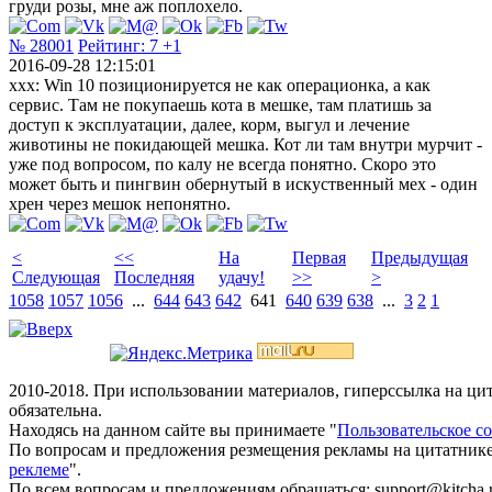
груди розы, мне аж поплохело.
№ 28001
Рейтинг:
7
+1
2016-09-28 12:15:01
xxx: Win 10 позиционируется не как операционка, а как
сервис. Там не покупаешь кота в мешке, там платишь за
доступ к эксплуатации, далее, корм, выгул и лечение
животины не покидающей мешка. Кот ли там внутри мурчит -
уже под вопросом, по калу не всегда понятно. Скоро это
может быть и пингвин обернутый в искуственный мех - один
хрен через мешок непонятно.
<
<<
На
Первая
Предыдущая
Следующая
Последняя
удачу!
>>
>
1058
1057
1056
...
644
643
642
641
640
639
638
...
3
2
1
2010-2018. При использовании материалов, гиперссылка на ц
обязательна.
Находясь на данном сайте вы принимаете "
Пользовательское с
По вопросам и предложения резмещения рекламы на цитатнике
реклеме
".
По всем вопросам и предложениям обращаться: support@kitcha.