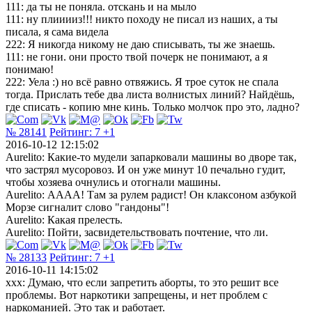
111: да ты не поняла. отскань и на мыло
111: ну плииииз!!! никто походу не писал из наших, а ты
писала, я сама видела
222: Я никогда никому не даю списывать, ты же знаешь.
111: не гони. они просто твой почерк не понимают, а я
понимаю!
222: Уела :) но всё равно отвяжись. Я трое суток не спала
тогда. Прислать тебе два листа волнистых линий? Найдёшь,
где списать - копию мне кинь. Только молчок про это, ладно?
№ 28141
Рейтинг:
7
+1
2016-10-12 12:15:02
Aurelito: Какие-то мудели запарковали машины во дворе так,
что застрял мусоровоз. И он уже минут 10 печально гудит,
чтобы хозяева очнулись и отогнали машины.
Aurelito: АААА! Там за рулем радист! Он клаксоном азбукой
Морзе сигналит слово "гандоны"!
Aurelito: Какая прелесть.
Aurelito: Пойти, засвидетельствовать почтение, что ли.
№ 28133
Рейтинг:
7
+1
2016-10-11 14:15:02
xxx: Думаю, что если запретить аборты, то это решит все
проблемы. Вот наркотики запрещены, и нет проблем с
наркоманией. Это так и работает.