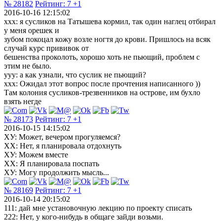
№ 28182
Рейтинг:
7
+1
2016-10-16 12:15:02
xxx: я сусликов на Татышева кормил, так один наглец отбирал
у меня орешек и
зубом покоцал кожу возле ногтя до крови. Пришлось на всяк
случай курс прививок от
бешенства проколоть, хорошо хоть не пьющий, проблем с
этим не было.
yyy: а как узнали, что суслик не пьющий?
xxx: Ожидал этот вопрос после прочтения написанного ))
Там колония сусликов-трезвенников на острове, им бухло
взять негде
№ 28173
Рейтинг:
7
+1
2016-10-15 14:15:02
ХУ: Может, вечером прогуляемся?
ХХ: Нет, я планировала отдохнуть
ХУ: Можем вместе
ХХ: Я планировала поспать
ХУ: Могу продолжить мысль...
№ 28169
Рейтинг:
7
+1
2016-10-14 20:15:02
111: дай мне установочную лекцию по проекту списать
222: Нет, у кого-нибудь в общаге зайди возьми.