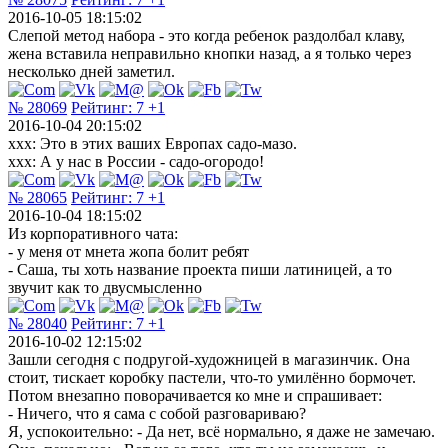
2016-10-05 18:15:02
Слепой метод набора - это когда ребенок раздолбал клаву,
жена вставила неправильно кнопки назад, а я только через
несколько дней заметил.
№ 28069
Рейтинг:
7
+1
2016-10-04 20:15:02
xxx: Это в этих ваших Европах садо-мазо.
xxx: А у нас в России - садо-огородо!
№ 28065
Рейтинг:
7
+1
2016-10-04 18:15:02
Из корпоративного чата:
- у меня от мнета жопа болит ребят
- Саша, ты хоть название проекта пиши латиницей, а то
звучит как то двусмысленно
№ 28040
Рейтинг:
7
+1
2016-10-02 12:15:02
Зашли сегодня с подругой-художницей в магазинчик. Она
стоит, тискает коробку пастели, что-то умилённо бормочет.
Потом внезапно поворачивается ко мне и спрашивает:
- Ничего, что я сама с собой разговариваю?
Я, успокоительно: - Да нет, всё нормально, я даже не замечаю.