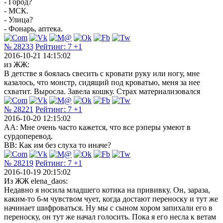
- Город?
- МСК.
- Улица?
- Фонарь, аптека.
№ 28233
Рейтинг:
7
+1
2016-10-21 14:15:02
из ЖЖ:
В детстве я боялась свесить с кровати руку или ногу, мне
казалось, что монстр, сидящий под кроватью, меня за нее
схватит. Выросла. Завела кошку. Страх материализовался
№ 28221
Рейтинг:
7
+1
2016-10-20 12:15:02
AA: Мне очень часто кажется, что все рэперы умеют в
сурдоперевод.
BB: Как им без слуха то иначе?
№ 28219
Рейтинг:
7
+1
2016-10-19 20:15:02
Из ЖЖ elena_daos:
Недавно я носила младшего котика на прививку. Он, зараза,
каким-то 6-м чувством чует, когда достают переноску и тут же
начинает шифроваться. Ну мы с сыном хором запихали его в
переноску, он тут же начал голосить. Пока я его несла к ветам