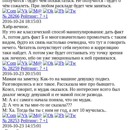
Получится - будет чем похвастаться. Не получится - будет о
чём сожалеть. При любом раскладе будет чем заняться.
№ 28266
Рейтинг:
7
+1
2016-10-24 18:15:03
Хабр-вечное.
Ну это же классический способ манипулирования: дать факт
А, потом дать факт Б и многозначительно промолчать с таким
видом, будто их связь настолько очевидна, что тут и говорить
нечего. Читатель почувствует себя неуютно и корреляцию
таки найдет. А потом уже будет отстаивать эту точку зрения
как личную, ибо он уже эмоционально к ней привязался.
№ 28259
Рейтинг:
7
+1
2016-10-23 20:15:01
Мамам на заметку. Как-то на машине девушку подвез.
Разговорились и все такое. Рассказала мне про бывшего.
Козел, говорит, и мудак оказался. Но интереснее всего был
диалог между девушкой и ее мамой после развода.
М: А я с самого начала поняла, что он мудак.
Д: А что ж ты мне-то не сказала???
М: Ха. Тогда бы ты с ним не год, а лет 10 мучилась..
№ 28253
Рейтинг:
7
+1
2016-10-23 14:15:01