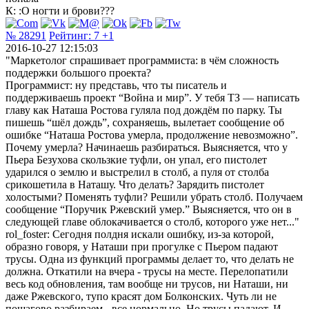
К: :O ногти и брови???
№ 28291
Рейтинг:
7
+1
2016-10-27 12:15:03
"Маркетолог спрашивает программиста: в чём сложность
поддержки большого проекта?
Программист: ну представь, что ты писатель и
поддерживаешь проект “Война и мир”. У тебя ТЗ — написать
главу как Наташа Ростова гуляла под дождём по парку. Ты
пишешь “шёл дождь”, сохраняешь, вылетает сообщение об
ошибке “Наташа Ростова умерла, продолжение невозможно”.
Почему умерла? Начинаешь разбираться. Выясняется, что у
Пьера Безухова скользкие туфли, он упал, его пистолет
ударился о землю и выстрелил в столб, а пуля от столба
срикошетила в Наташу. Что делать? Зарядить пистолет
холостыми? Поменять туфли? Решили убрать столб. Получаем
сообщение “Поручик Ржевский умер.” Выясняется, что он в
следующей главе облокачивается о столб, которого уже нет..."
rol_foster: Сегодня полдня искали ошибку, из-за которой,
образно говоря, у Наташи при прогулке с Пьером падают
трусы. Одна из функций программы делает то, что делать не
должна. Откатили на вчера - трусы на месте. Перелопатили
весь код обновления, там вообще ни трусов, ни Наташи, ни
даже Ржевского, тупо красят дом Болконских. Чуть ли не
пошагово разбираем - все нормально. Но трусы падают. И,