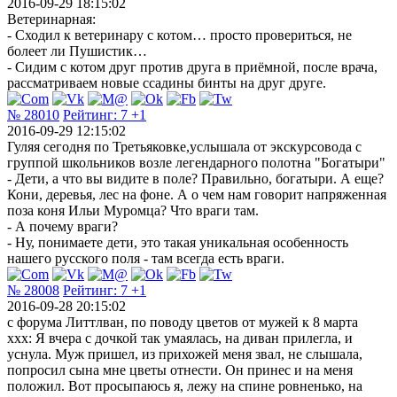
2016-09-29 18:15:02
Ветеринарная:
- Сходил к ветеринару с котом… просто провериться, не
болеет ли Пушистик…
- Сидим с котом друг против друга в приёмной, после врача,
рассматриваем новые ссадины бинты на друг друге.
№ 28010
Рейтинг:
7
+1
2016-09-29 12:15:02
Гуляя сегодня по Третьяковке,услышала от экскурсовода с
группой школьников возле легендарного полотна "Богатыри"
- Дети, а что вы видите в поле? Правильно, богатыри. А еще?
Кони, деревья, лес на фоне. А о чем нам говорит напряженная
поза коня Ильи Муромца? Что враги там.
- А почему враги?
- Ну, понимаете дети, это такая уникальная особенность
нашего русского поля - там всегда есть враги.
№ 28008
Рейтинг:
7
+1
2016-09-28 20:15:02
с форума Литтлван, по поводу цветов от мужей к 8 марта
ххх: Я вчера с дочкой так умаялась, на диван прилегла, и
уснула. Муж пришел, из прихожей меня звал, не слышала,
попросил сына мне цветы отнести. Он принес и на меня
положил. Вот просыпаюсь я, лежу на спине ровненько, на