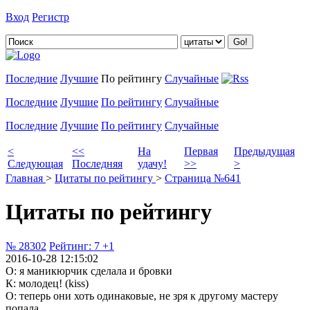
Вход
Регистр
Добавить цитату
Последние
Лучшие
По рейтингу
Случайные
Последние
Лучшие
По рейтингу
Случайные
Последние
Лучшие
По рейтингу
Случайные
<
<<
На
Первая
Предыдущая
Следующая
Последняя
удачу!
>>
>
Главная
>
Цитаты по рейтингу
>
Страница №641
Цитаты по рейтингу
№ 28302
Рейтинг:
7
+1
2016-10-28 12:15:02
О: я маникюрчик сделала и бровки
К: молодец! (kiss)
О: теперь они хоть одинаковые, не зря к другому мастеру
попала