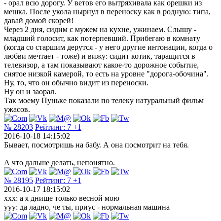
- орал всю дорогу. У ветов его вытряхивала как орешки из
мешка. После укола нырнул в переноску как в родную: типа,
давай домой скорей!
Через 2 дня, сидим с мужем на кухне, ужинаем. Слышу -
младший голосит, как потерпевший. Прибегаю в комнату
(когда со старшим дерутся - у него другие интонации, когда о
любви мечтает - тоже) и вижу: сидит котик, таращится в
телевизор, а там показывают какое-то дорожное событие,
снятое низкой камерой, то есть на уровне "дорога-обочина".
Ну, то, что он обычно видит из переноски.
Ну он и заорал.
Так моему Пуньке показали по телеку натуральный фильм
ужасов.
№ 28203
Рейтинг:
7
+1
2016-10-18 14:15:02
Бывает, посмотришь на бабу. А она посмотрит на тебя.
А что дальше делать, непонятно.
№ 28195
Рейтинг:
7
+1
2016-10-17 18:15:02
xxx: а я днище только весной мою
yyy: да ладно, че ты, приус - нормальная машина