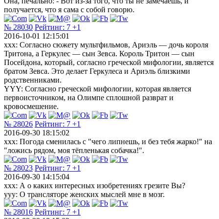
Она, печально: - Вот из-за того, что ты не замечаешь, и
получается, что я сама с собой говорю.
№ 28030
Рейтинг:
7
+1
2016-10-01 12:15:01
ххх: Согласно сюжету мультфильмов, Ариэль — дочь короля
Тритона, а Геркулес — сын Зевса. Король Тритон — сын
Посейдона, который, согласно греческой мифологии, является
братом Зевса. Это делает Геркулеса и Ариэль близкими
родственниками.
YYY: Cогласно греческой мифологии, которая является
первоисточником, на Олимпе сплошной разврат и
кровосмешение.
№ 28026
Рейтинг:
7
+1
2016-09-30 18:15:02
xxx: Погода сменилась с "чего липнешь, и без тебя жарко!" на
"ложись рядом, моя тёпленькая собачка!".
№ 28023
Рейтинг:
7
+1
2016-09-30 14:15:04
xxx: А о каких интересных изобретениях грезите Вы?
yyy: О трансляторе женских мыслей мне в мозг.
№ 28016
Рейтинг:
7
+1