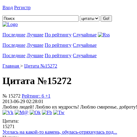
Вход
Регистр
Добавить цитату
Последние
Лучшие
По рейтингу
Случайные
Последние
Лучшие
По рейтингу
Случайные
Последние
Лучшие
По рейтингу
Случайные
Главная
>
Цитата №15272
Цитата №15272
№ 15272
Рейтинг:
6
+1
2013-06-29 02:28:01
Люблю людей! Люблю их мудрость! Люблю смиренье, доброту! А
Цитата:
15271
Уселась на какой-то камень, обулась-отряхнулась под...