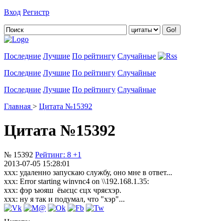
Вход
Регистр
Добавить цитату
Последние
Лучшие
По рейтингу
Случайные
Последние
Лучшие
По рейтингу
Случайные
Последние
Лучшие
По рейтингу
Случайные
Главная
>
Цитата №15392
Цитата №15392
№ 15392
Рейтинг:
8
+1
2013-07-05 15:28:01
xxx: удаленно запускаю службу, оно мне в ответ...
xxx: Error starting winvnc4 on \\192.168.1.35:
xxx: фэр ъюяш ёыєцс єцх чряєхэр.
xxx: ну я так и подумал, что "хэр"...