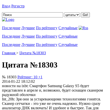
Вход
Регистр
Добавить цитату
Последние
Лучшие
По рейтингу
Случайные
Последние
Лучшие
По рейтингу
Случайные
Последние
Лучшие
По рейтингу
Случайные
Главная
>
Цитата №18303
Цитата №18303
№ 18303
Рейтинг:
10
+1
2014-01-22 18:12:02
новости на ixbt: Смартфон Samsung Galaxy S5 будет
представлен в апреле и, возможно, будет оснащен сканером
радужной оболочки
Int_20h: Зря они за устаревающими технологиями гонятся.
Сканер сетчатки - это уже не очень надежно. Нужно сразу
анализатор ДНК включать! И удобнее и быстрее. Так для