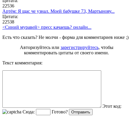
Цитата:
22536
Артём: Я щас че узнал. Моей бабушке 73, Мартынову...
Цитата:
22538
<Синий муравей> пресс качаешь?
онлайн...
Есть что сказать? Не молчи - форма для комментариев ниже ;)
Авторизуйтесь или
зарегистрируйтесь
, чтобы
комментировать цитаты от своего имени.
Текст комментария:
Этот код:
Сюда:
Готово?