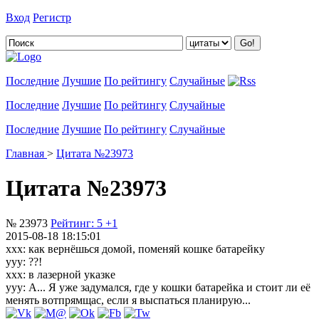
Вход
Регистр
Добавить цитату
Последние
Лучшие
По рейтингу
Случайные
Последние
Лучшие
По рейтингу
Случайные
Последние
Лучшие
По рейтингу
Случайные
Главная
>
Цитата №23973
Цитата №23973
№ 23973
Рейтинг:
5
+1
2015-08-18 18:15:01
xxx: как вернёшься домой, поменяй кошке батарейку
yyy: ??!
xxx: в лазерной указке
yyy: А... Я уже задумался, где у кошки батарейка и стоит ли её
менять вотпрямщас, если я выспаться планирую...