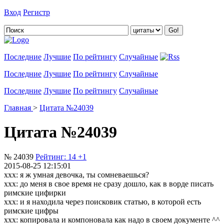
Вход
Регистр
Добавить цитату
Последние
Лучшие
По рейтингу
Случайные
Последние
Лучшие
По рейтингу
Случайные
Последние
Лучшие
По рейтингу
Случайные
Главная
>
Цитата №24039
Цитата №24039
№ 24039
Рейтинг:
14
+1
2015-08-25 12:15:01
ххх: я ж умная девочка, ты сомневаешься?
ххх: до меня в свое время не сразу дошло, как в ворде писать
римские цифирки
ххх: и я находила через поисковик статью, в которой есть
римские цифры
ххх: копировала и компоновала как надо в своем документе ^^