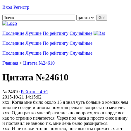
Вход
Регистр
Добавить цитату
Последние
Лучшие
По рейтингу
Случайные
Последние
Лучшие
По рейтингу
Случайные
Последние
Лучшие
По рейтингу
Случайные
Главная
>
Цитата №24610
Цитата №24610
№ 24610
Рейтинг:
4
+1
2015-10-21 14:15:02
xxx: Когда мне было около 15 я знал чуть больше о компах чем
многие соседи и иногда помогал решать вопросы по мелочи.
xxx: Один раз ко мне обратились по вопросу, что в ворде все
как то странно печатается. Через пол часа я просто снес винду
и поставил ее заново т.к. мне лень было разбираться.
xxx: И не скажи что не помогло, но с высоты прожитых лет