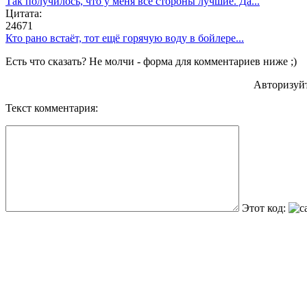
Так получилось, что у меня все стороны лучшие. Да...
Цитата:
24671
Кто рано встаёт, тот ещё горячую воду в бойлере...
Есть что сказать? Не молчи - форма для комментариев ниже ;)
Авторизуй
Текст комментария:
Этот код: