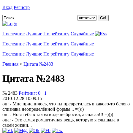
Вход
Регистр
Добавить цитату
Последние
Лучшие
По рейтингу
Случайные
Последние
Лучшие
По рейтингу
Случайные
Последние
Лучшие
По рейтингу
Случайные
Главная
>
Цитата №2483
Цитата №2483
№ 2483
Рейтинг:
0
+1
2010-12-28 10:09:15
он: - Мне приснилось, что ты превратилась в какого-то белого
слизняка неопределённой формы... =))))
он: - Но я тебя в таком виде не бросил, а спасал!!! =))))
она: - Это самая романтичная вещь, которую я слышала в
своей жизни...