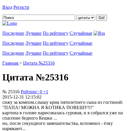
Вход
Регистр
Добавить цитату
Последние
Лучшие
По рейтингу
Случайные
Последние
Лучшие
По рейтингу
Случайные
Последние
Лучшие
По рейтингу
Случайные
Главная
>
Цитата №25316
Цитата №25316
№ 25316
Рейтинг:
0
+1
2015-12-31 12:15:02
сижу за компом.слышу крик пятилетнего сына из гостиной:
"ПАПА! МОЖНА Я КОТИКА ПОВЕШУ!!!"
картина в голове нарисовалась суровая, и я собрался уже на
спасение бедного Кешки ...
но, после секундного замешательства, вспомнил - ёлку
наряжают...