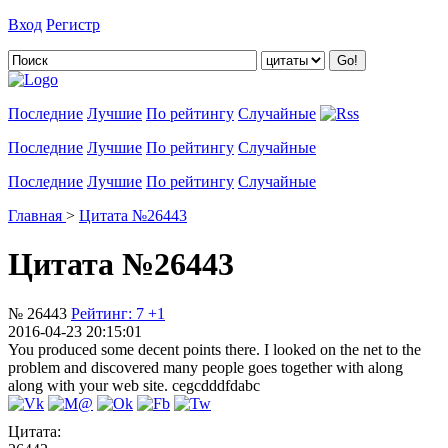
Вход
Регистр
Добавить цитату
Последние
Лучшие
По рейтингу
Случайные
Последние
Лучшие
По рейтингу
Случайные
Последние
Лучшие
По рейтингу
Случайные
Главная
>
Цитата №26443
Цитата №26443
№ 26443
Рейтинг:
7
+1
2016-04-23 20:15:01
You produced some decent points there. I looked on the net to the
problem and discovered many people goes together with along
along with your web site. cegcdddfdabc
Цитата: