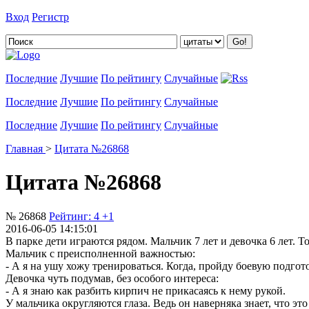
Вход
Регистр
Добавить цитату
Последние
Лучшие
По рейтингу
Случайные
Последние
Лучшие
По рейтингу
Случайные
Последние
Лучшие
По рейтингу
Случайные
Главная
>
Цитата №26868
Цитата №26868
№ 26868
Рейтинг:
4
+1
2016-06-05 14:15:01
В парке дети играются рядом. Мальчик 7 лет и девочка 6 лет. Т
Мальчик с преисполненной важностью:
- А я на ушу хожу тренироваться. Когда, пройду боевую подгото
Девочка чуть подумав, без особого интереса:
- А я знаю как разбить кирпич не прикасаясь к нему рукой.
У мальчика округляются глаза. Ведь он наверняка знает, что э