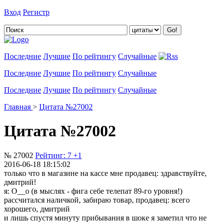
Вход
Регистр
Добавить цитату
Последние
Лучшие
По рейтингу
Случайные
Последние
Лучшие
По рейтингу
Случайные
Последние
Лучшие
По рейтингу
Случайные
Главная
>
Цитата №27002
Цитата №27002
№ 27002
Рейтинг:
7
+1
2016-06-18 18:15:02
только что в магазине на кассе мне продавец: здравствуйте,
дмитрий!
я: О__о (в мыслях - фига себе телепат 89-го уровня!)
рассчитался наличкой, забираю товар, продавец: всего
хорошего, дмитрий
и лишь спустя минуту прибывания в шоке я заметил что не