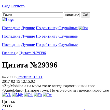
Вход
Регистр
Добавить цитату
Последние
Лучшие
По рейтингу
Случайные
Последние
Лучшие
По рейтингу
Случайные
Последние
Лучшие
По рейтингу
Случайные
Главная
>
Цитата №29396
Цитата №29396
№ 29396
Рейтинг:
13
+1
2017-02-15 12:15:02
<ZayMobile> а на моём столе всегда гармоничный хаос
<Angelofnet> На моём тоже. Но что-то он из гармоничного уже 
Цитата:
29395