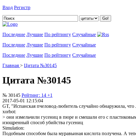
Вход
Регистр
Добавить цитату
Последние
Лучшие
По рейтингу
Случайные
Последние
Лучшие
По рейтингу
Случайные
Последние
Лучшие
По рейтингу
Случайные
Главная
>
Цитата №30145
Цитата №30145
№ 30145
Рейтинг:
14
+1
2017-05-01 12:15:04
GT, "Испанская пчеловод-любитель случайно обнаружила, что
xorbot:
> они измельчили гусениц в пюре и смешали его с пластиковы
изощренный способ убийства гусениц
Simulation:
Подобным способом была муравьиная кислота получена. А тепе