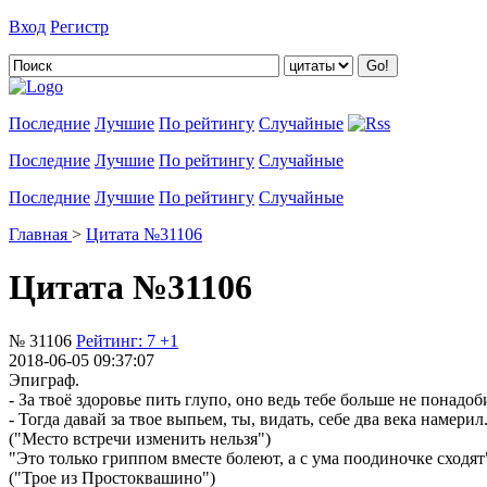
Вход
Регистр
Добавить цитату
Последние
Лучшие
По рейтингу
Случайные
Последние
Лучшие
По рейтингу
Случайные
Последние
Лучшие
По рейтингу
Случайные
Главная
>
Цитата №31106
Цитата №31106
№ 31106
Рейтинг:
7
+1
2018-06-05 09:37:07
Эпиграф.
- За твоё здоровье пить глупо, оно ведь тебе больше не понадоби
- Тогда давай за твое выпьем, ты, видать, себе два века намерил.
("Место встречи изменить нельзя")
"Это только гриппом вместе болеют, а с ума поодиночке сходят
("Трое из Простоквашино")