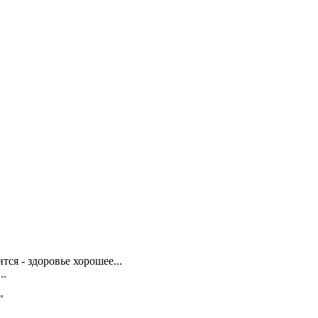
тся - здоровье хорошее...
..
"