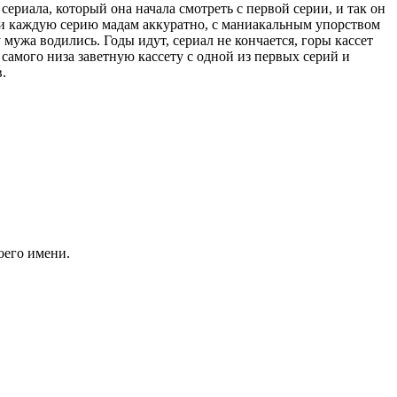
сериала, который она начала смотреть с первой серии, и так он
е) и каждую серию мадам аккуратно, с маниакальным упорством
мужа водились. Годы идут, сериал не кончается, горы кассет
од самого низа заветную кассету с одной из первых серий и
.
оего имени.