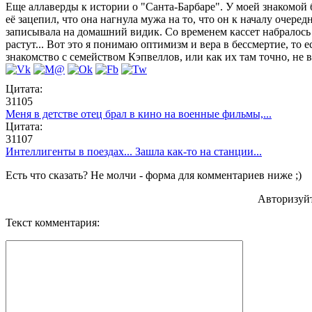
Еще аллаверды к истории о "Санта-Барбаре". У моей знакомой б
её зацепил, что она нагнула мужа на то, что он к началу оче
записывала на домашний видик. Со временем кассет набралось с
растут... Вот это я понимаю оптимизм и вера в бессмертие, то е
знакомство с семейством Кэпвеллов, или как их там точно, не
Цитата:
31105
Меня в детстве отец брал в кино на военные фильмы,...
Цитата:
31107
Интеллигенты в поездах... Зашла как-то на станции...
Есть что сказать? Не молчи - форма для комментариев ниже ;)
Авторизуй
Текст комментария: