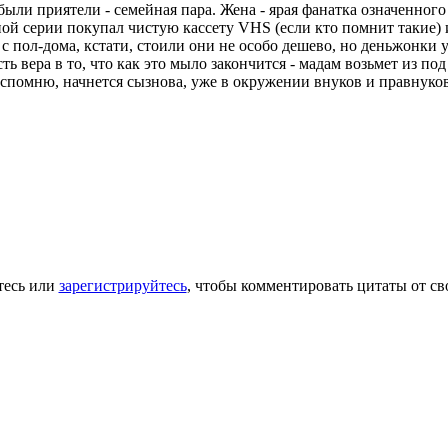
ыли приятели - семейная пара. Жена - ярая фанатка означенного 
редной серии покупал чистую кассету VHS (если кто помнит таки
 пол-дома, кстати, стоили они не особо дешево, но деньжонки у 
сть вера в то, что как это мыло закончится - мадам возьмет из п
 вспомню, начнется сызнова, уже в окружении внуков и правнуков
тесь или
зарегистрируйтесь
, чтобы комментировать цитаты от св